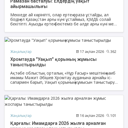
Рамазан басталуы: Елдердің уақыт
айырмашылығы
Меккеде ай көрініпті, олар ертең ораза ұстайды, ал
біздің ел Қазақстан арғы күні ұстаймыз, ҚМДБ солай
бекітіпті. Ауызды ертең бекітеміз бе әлде арғы күні ме?
деген сұрақтар келіп жатыр.
Жаңалықтар
17 ақпан 2026
362
Хромтауда "Уақып" қорының жұмысы
таныстырылды
Ақтөбе облыстық орталық «Нұр Ғасыр» мешітінің наиб
имамы Мәжит Әбішев Хромтау ауданына арнайы іс-
сапармен барып, Уақып қорының жұмысын таныстыру
мақсатында кәсіпкерлер мен мешіт жамағатына
арнайы семинар өткізді.
Жаңалықтар
16 ақпан 2026
101
Қарғалы: Имамдарға 2026 жылға арналған