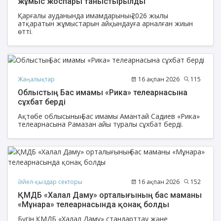
жұмыс жоспары таныстырылды
Қарғалы ауданында имамдарының 2026 жылы
атқаратын жұмыстарын айқындауға арналған жиын
өтті.
Жаңалықтар
16 ақпан 2026
115
Облыстың Бас имамы «Рика» телеарнасына
сұхбат берді
Ақтөбе облысының Бас имамы Амантай Садиев «Рика»
телеарнасына Рамазан айы туралы сұхбат берді.
Әйел-қыздар секторы
16 ақпан 2026
152
ҚМДБ «Халал Даму» орталығының бас маманы
«Мұнара» телеарнасында қонақ болды
Бүгін ҚМДБ «Халал Даму» стандарттау және