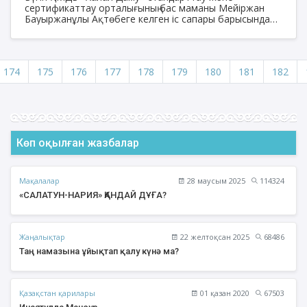
сертификаттау орталығының бас маманы Мейіржан
Бауыржанұлы Ақтөбеге келген іс сапары барысында
«Мұнара» телеарнасының өңірдегі студиясында қонақ
болды.
174
175
176
177
178
179
180
181
182
Көп оқылған жазбалар
Мақалалар
28 маусым 2025
114324
«САЛАТУН-НАРИЯ» ҚАНДАЙ ДҰҒА?
Жаңалықтар
22 желтоқсан 2025
68486
Таң намазына ұйықтап қалу күнә ма?
Қазақстан қарилары
01 қазан 2020
67503