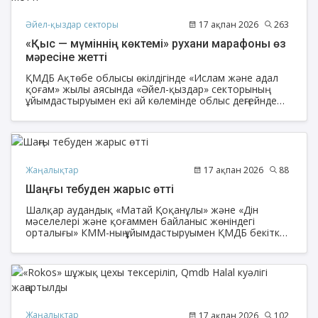
Әйел-қыздар секторы
17 ақпан 2026
263
«Қыс — мүміннің көктемі» рухани марафоны өз
мәресіне жетті
ҚМДБ Ақтөбе облысы өкілдігінде «Ислам және адал
қоғам» жылы аясында «Әйел-қыздар» секторының
ұйымдастыруымен екі ай көлемінде облыс деңгейнде
өткен «Қыс — мүміннің көктемі» атты рухани марафон
қортындыланды. Аталған жоба қыс мезгілін құлшылық
пен ізгі амалдарға арнап, жамағатты Рамазан айына
жан-жақты рухани даярлауды мақсат етті.
Жаңалықтар
17 ақпан 2026
88
Шаңғы тебуден жарыс өтті
Шалқар аудандық «Матай Қоқанұлы» және «Дін
мәселелері және қоғаммен байланыс жөніндегі
орталығы» КММ-ның ұйымдастыруымен ҚМДБ бекіткен
«Ислам және адал қоғам» жылы аясында 4 бағыттың
бірі — «Дәстүр және отбасы» бойынша шаңғы тебуден
жарыс өтті.
Жаңалықтар
17 ақпан 2026
102