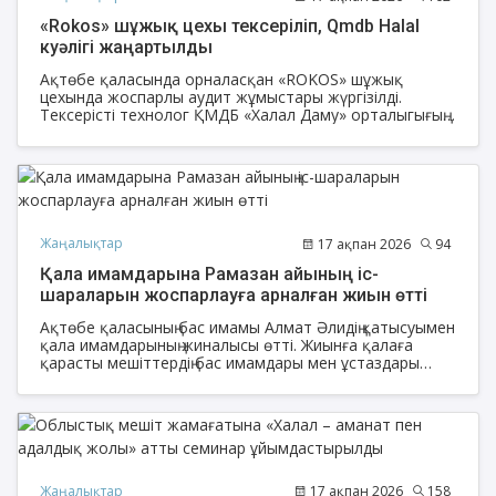
«Rokos» шұжық цехы тексеріліп, Qmdb Halal
куәлігі жаңартылды
Ақтөбе қаласында орналасқан «ROKOS» шұжық
цехында жоспарлы аудит жұмыстары жүргізілді.
Тексерісті технолог ҚМДБ «Халал Даму» орталыгығың
Бас маманы, технолог Мейіржан Бауыржанұлы және
өңірдегі жауапты өкілі Алмат Әли жүргізді.
Жаңалықтар
17 ақпан 2026
94
Қала имамдарына Рамазан айының іс-
шараларын жоспарлауға арналған жиын өтті
Ақтөбе қаласының бас имамы Алмат Әлидің қатысуымен
қала имамдарының жиналысы өтті. Жиынға қалаға
қарасты мешіттердің бас имамдары мен ұстаздары
қатысты.
Жаңалықтар
17 ақпан 2026
158