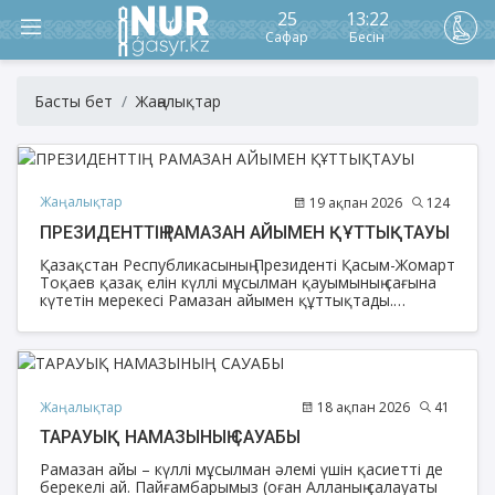
25
13:22
Сафар
Бесін
Басты бет
Жаңалықтар
Жаңалықтар
19 ақпан 2026
124
ПРЕЗИДЕНТТІҢ РАМАЗАН АЙЫМЕН ҚҰТТЫҚТАУЫ
Қазақстан Республикасының Президенті Қасым-Жомарт
Тоқаев қазақ елін күллі мұсылман қауымының сағына
күтетін мерекесі Рамазан айымен құттықтады.
Мемлекет басшысының құттықтауы Ақорданың ресми
сайтында жарияланды.
Жаңалықтар
18 ақпан 2026
41
ТАРАУЫҚ НАМАЗЫНЫҢ САУАБЫ
Рамазан айы – күллі мұсылман әлемі үшін қасиетті де
берекелі ай. Пайғамбарымыз (оған Алланың салауаты