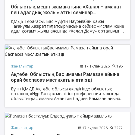
Облыстық мешіт жамағатына «Халал – аманат
пен адалдық жолы» атты семинар
ұйымдастырылды
ҚМДБ Төрағасы, Бас мүфти Наурызбай қажы
Тағанұлы Хазіреттің тапсырмасына сәйкес «Ислам және
адал қоғам» жылы аясында «Халал Даму» орталығының
Ақтөбе облысы бойынша жауапты маманы Алмат
Әлидің ұйымдастыруымен облыстық орталық «Нұр
Ғасыр» мешітінде жамағатқа арналған «Халал –
аманат пен адалдық жолы» тақырыбында кездесу-
семинар өтті.
Жаңалықтар
17 ақпан 2026
196
Ақтөбе: Облыстың Бас имамы Рамазан айына
орай баспасөз мәслихатын өткізді
Бүгін ҚМДБ Ақтөбе облысы өкілдігінде облыстық
орталық «Нұр Ғасыр» мешітінің конференция залында
облыстың Бас имамы Амантай Садиев Рамазан айына
орай БАҚ өкілдерінің қатысуымен «Рамазанға
дайындық» тақырыбында баспасөз мәслихатын
өткізді.
Жаңалықтар
17 ақпан 2026
2227