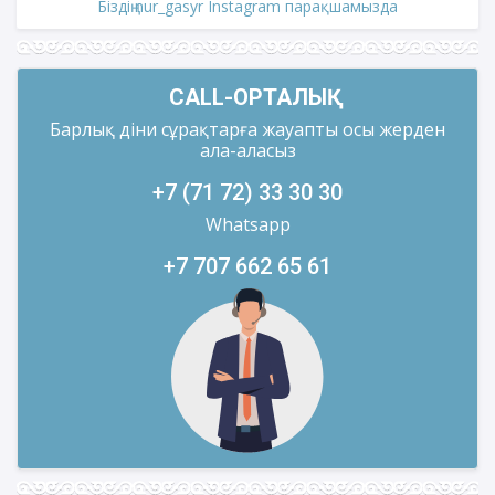
Біздің nur_gasyr Instagram парақшамызда
CALL-ОРТАЛЫҚ
Барлық діни сұрақтарға жауапты осы жерден
ала-аласыз
+7 (71 72) 33 30 30
Whatsapp
+7 707 662 65 61