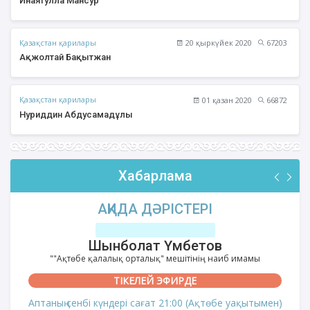
Инаятулла Мансур
Қазақстан қарилары
20 қыркүйек 2020
67203
Ақжолтай Бақытжан
Қазақстан қарилары
01 қазан 2020
66872
Нуриддин Абдусамадұлы
Хабарлама
АҚИДА ДӘРІСТЕРІ
Шынболат Үмбетов
""Ақтөбе қалалық орталық" мешітінің наиб имамы
ТІКЕЛЕЙ ЭФИРДЕ
Аптаның сенбі күндері сағат 21:00 (Ақтөбе уақытымен)