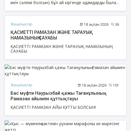
мен сәлемі болсын) бұл ай кіргенде адамдарды былай
деп сүйіншілейтін болған: «Сендерге Рамазан айы
келді, бұл берекеге толы ай. Алла осы айда оразасын
парыз етті. Бұл айда жәннат есіктері айқара ашылып,
тозақ есіктері жабылады».
Жаңалықтар
18 ақпан 2026
36
ҚАСИЕТТІ РАМАЗАН ЖӘНЕ ТАРАУЫҚ
НАМАЗЫНЫҢ САУАБЫ
ҚАСИЕТТІ РАМАЗАН ЖӘНЕ ТАРАУЫҚ НАМАЗЫНЫҢ
САУАБЫ
Жаңалықтар
18 ақпан 2026
101
Бас мүфти Наурызбай қажы Тағанұлының
Рамазан айымен құттықтауы
ҚАСИЕТТІ РАМАЗАН АЙЫ ҚҰТТЫ БОЛСЫН!