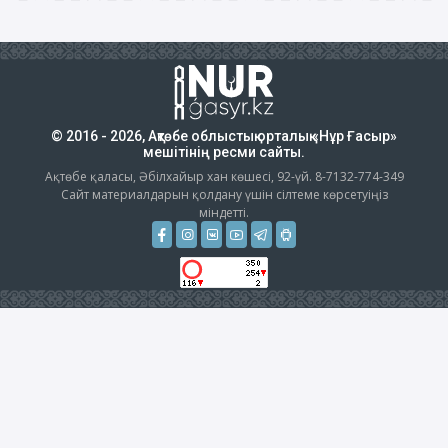
© 2016 - 2026, Ақтөбе облыстық орталық «Нұр Ғасыр»
мешітінің ресми сайты.
Ақтөбе қаласы, Әбілхайыр хан көшесі, 92-үй. 8-7132-774-349
Сайт материалдарын қолдану үшін сілтеме көрсетуіңіз
міндетті.