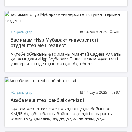
дәстүр» бағдарламасында қонақ болып, «Ислам және
отбасы» және «Ата-ананың қадірі» тақырыбында
сұхбат берді.
Жаңалықтар
14 сәуір 2025
401
Бас имам «Нұр Мүбарак» университеті
студенттерімен кездесті
Ақтөбе облысының Бас имамы Амантай Садиев Алматы
қаласындағы «Нұр Мүбарак» Египет ислам мәдениеті
университетінде оқып жатқан Ақтөбелік
студенттермен кездесті.
Жаңалықтар
14 сәуір 2025
397
Ақтөбе мешіттері сенбілік өткізді
Көктем мезгілі келісімен жылдағы үрдіс бойынша
ҚМДБ Ақтөбе облысы бойынша өкілдігіне қарасты
облыстық, қалалық, аудандық және ауылдық
мешіттер мешіт айналасында сенбілік шараларын
жүргізді.