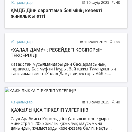
Жаңалықтар
10 сәуір 2025
48
ҚМДБ Діни сараптама бөлімінің кезекті
жиналысы өтті
Жаңалықтар
10 сәуір 2025
169
«ХАЛАЛ ДАМУ» : РЕСЕЙДЕГІ КӘСІПОРЫН
ТЕКСЕРІЛДІ
Қазақстан мұсылмандары діни басқармасының
төрағасы, Бас мүфти Наурызбай қажы Тағанұлының
тапсырмасымен «Халал Даму» директоры Айбек
Асқарбекұлы мен жауапты маман Мейіржан
Бауыржанұлы Ресей Федерациясындағы сусын
өндіретін кәсіпорында алғашқы аудит жұмыстарын
жүргізді.
Жаңалықтар
10 сәуір 2025
40
ҚАЖЫЛЫҚҚА ТІРКЕЛІП ҮЛГЕРІҢІЗ!
Сауд Арабиясы Корольдігінің Қажылық және ұмра
министрлігі 2025 жылғы қажылық маусымына
дайындық жұмыстарды кезең-кезеңге бөліп, нақты