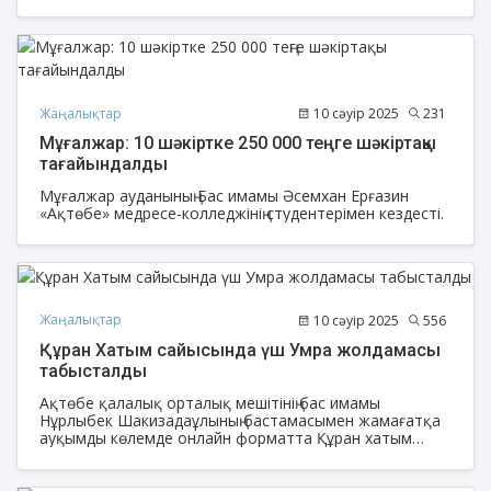
мерзімдермен белгілеген.
Жаңалықтар
10 сәуір 2025
231
Мұғалжар: 10 шәкіртке 250 000 теңге шәкіртақы
тағайындалды
Мұғалжар ауданының Бас имамы Әсемхан Ерғазин
«Ақтөбе» медресе-колледжінің студентерімен кездесті.
Жаңалықтар
10 сәуір 2025
556
Құран Хатым сайысында үш Умра жолдамасы
табысталды
Ақтөбе қалалық орталық мешітінің бас имамы
Нұрлыбек Шакизадаұлының бастамасымен жамағатқа
ауқымды көлемде онлайн форматта Құран хатым
сайысы ұйымдастырылды.