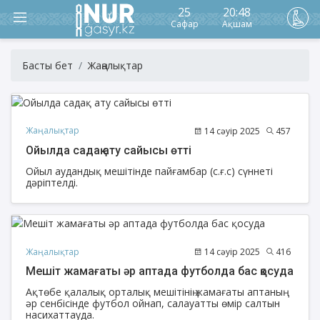
25
20:48
Сафар
Ақшам
Басты бет
Жаңалықтар
Жаңалықтар
14 сәуір 2025
457
Ойылда садақ ату сайысы өтті
Ойыл аудандық мешітінде пайғамбар (с.ғ.с) сүннеті
дәріптелді.
Жаңалықтар
14 сәуір 2025
416
Мешіт жамағаты әр аптада футболда бас қосуда
Ақтөбе қалалық орталық мешітінің жамағаты аптаның
әр сенбісінде футбол ойнап, салауатты өмір салтын
насихаттауда.