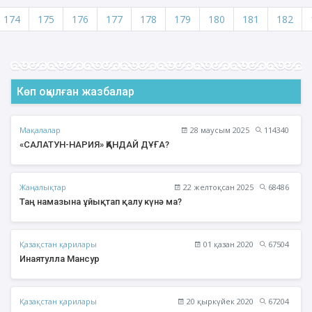
174
175
176
177
178
179
180
181
182
Көп оқылған жазбалар
Мақалалар
28 маусым 2025
114340
«САЛАТУН-НАРИЯ» ҚАНДАЙ ДҰҒА?
Жаңалықтар
22 желтоқсан 2025
68486
Таң намазына ұйықтап қалу күнә ма?
Қазақстан қарилары
01 қазан 2020
67504
Инаятулла Мансур
Қазақстан қарилары
20 қыркүйек 2020
67204