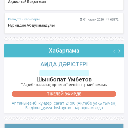
Ақжолтай Бақытжан
Қазақстан қарилары
01 қазан 2020
66872
Нуриддин Абдусамадұлы
Хабарлама
АҚИДА ДӘРІСТЕРІ
Шынболат Үмбетов
""Ақтөбе қалалық орталық" мешітінің наиб имамы
ТІКЕЛЕЙ ЭФИРДЕ
Аптаның сенбі күндері сағат 21:00 (Ақтөбе уақытымен)
Біздің nur_gasyr Instagram парақшамызда