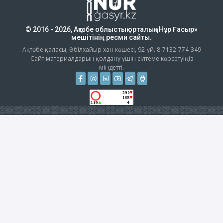
© 2016 - 2026, Ақтөбе облыстық орталық «Нұр Ғасыр»
мешітінің ресми сайты.
Ақтөбе қаласы, Әбілхайыр хан көшесі, 92-үй. 8-7132-774-349
Сайт материалдарын қолдану үшін сілтеме көрсетуіңіз
міндетті.