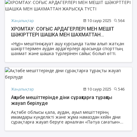
Жаңалықтар
10 сәуір 2025
564
ХРОМТАУ: СОҒЫС АРДАГЕРЛЕРІ МЕН МЕШІТ
ШӘКІРТТЕРІ ШАШКА МЕН ШАХМАТТАН
ЖАРЫСҚА ТҮСТІ
«Нұр» мешітінің сауат ашу курсында тәлім алып жатқан
шәкірттерімен аудан ардагерлері арасында спорттың
шахмат және шашка түрлерінен сайыс болып өтті.
Жаңалықтар
10 сәуір 2025
546
Ақтөбе мешіттерінде діни сұрақтарға тұрақты
жауап берілуде
Ақтөбе облысы қала, аудан, ауыл мешіттерінң
имамдары күнделікті және жұма намаздан кейін діни
сұрақтарға жауап беруге арналған «Пәтуа сағатын»
өткізуде.