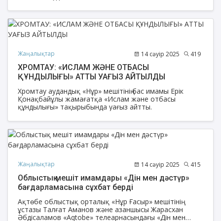
Жаңалықтар
14 сәуір 2025
419
ХРОМТАУ: «ИСЛАМ ЖӘНЕ ОТБАСЫ
ҚҰНДЫЛЫҒЫ» АТТЫ УАҒЫЗ АЙТЫЛДЫ
Хромтау аудандық «Нұр» мешітінің бас имамы Ерік
Қонақбайұлы жамағатқа «Ислам және отбасы
құндылығы» тақырыбында уағыз айтты.
Жаңалықтар
14 сәуір 2025
415
Облыстық мешіт имамдары «Дін мен дәстүр»
бағдарламасына сұхбат берді
Ақтөбе облыстық орталық «Нұр Ғасыр» мешітінің
ұстазы Талғат Аманов және азаншысы Жарасхан
Әбдісаламов «Aqtobe» телеарнасындағы «Дін мен