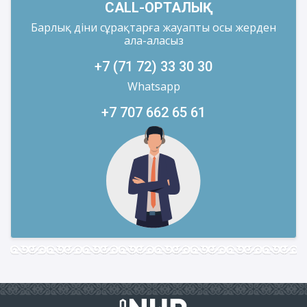
CALL-ОРТАЛЫҚ
Барлық діни сұрақтарға жауапты осы жерден
ала-аласыз
+7 (71 72) 33 30 30
Whatsapp
+7 707 662 65 61