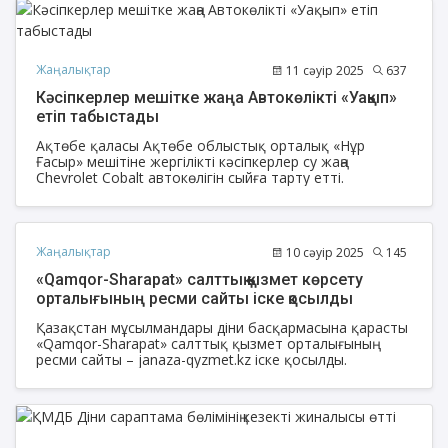
Жаңалықтар
11 сәуір 2025
637
Кәсіпкерлер мешітке жаңа Автокөлікті «Уақып»
етіп табыстады
Ақтөбе қаласы Ақтөбе облыстық орталық «Нұр
Ғасыр» мешітіне жергілікті кәсіпкерлер су жаңа
Chevrolet Cobalt автокөлігін сыйға тарту етті.
Жаңалықтар
10 сәуір 2025
145
«Qamqor-Sharapat» салттық қызмет көрсету
орталығының ресми сайты іске қосылды
Қазақстан мұсылмандары діни басқармасына қарасты
«Qamqor-Sharapat» салттық қызмет орталығының
ресми сайты – janaza-qyzmet.kz іске қосылды.