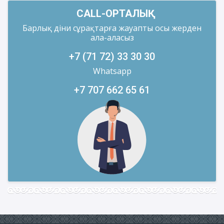
CALL-ОРТАЛЫҚ
Барлық діни сұрақтарға жауапты осы жерден
ала-аласыз
+7 (71 72) 33 30 30
Whatsapp
+7 707 662 65 61