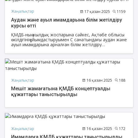
Жаңалықтар
17 қазан 2025
1159
Аудан және ауыл имамдарына білім жетілдіру
курсы өтті
ҚМДБ-ның жылдық жоспарына сәйкес, Ақтөбе облысы
өкілдігінің ұйымдастыруымен С санатындағы аудан және
ауыл имамдарына арналған білім жетілдіру
семинарының соңғы емтиханы болып өтті.
Жаңалықтар
16 қазан 2025
188
Мешіт жамағатына ҚМДБ концептуалды
құжаттары таныстырылды
Жаңалықтар
16 қазан 2025
172
Имамдарға ҚМДБ құжаттары таныстырылды