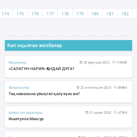
174
175
176
177
178
179
180
181
182
Көп оқылған жазбалар
Мақалалар
28 маусым 2025
114340
«САЛАТУН-НАРИЯ» ҚАНДАЙ ДҰҒА?
Жаңалықтар
22 желтоқсан 2025
68486
Таң намазына ұйықтап қалу күнә ма?
Қазақстан қарилары
01 қазан 2020
67504
Инаятулла Мансур