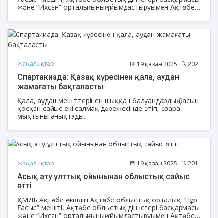
және “Ихсан” орталығының ұйымдастыруымен Ақтөбе
облысына қарасты 12 аудан және Ақтөбе қаласы
мешіттері жамағаты арасында қазақ ұлттық
ойындарынан спартакиада сайысы өтті. Атап айтсақ,
садақ ату, қазақ күресі, арқан тарту, асық ату, гір
көтеру ойындарынан жаммағат өзара сайысты.
Жаңалықтар
19 қазан 2025
202
Спартакиада: Қазақ күресінен қала, аудан
жамағаты бақталасты
Қала, аудан мешіттерінен шыққан балуандардың басын
қосқан сайыс екі салмақ дәрежесінде өтіп, өзара
мықтыны анықтады.
Жаңалықтар
19 қазан 2025
201
Асық ату ұлттық ойынынан облыстық сайыс
өтті
ҚМДБ Ақтөбе өкілдігі Ақтөбе облыстық орталық “Нұр
Ғасыр” мешіті, Ақтөбе облыстық дін істері басқармасы
және “Ихсан” орталығының ұйымдастыруымен Ақтөбе