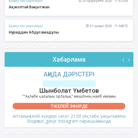
Қазақстан қарилары
20 қыркүйек 2020
67204
Ақжолтай Бақытжан
Қазақстан қарилары
01 қазан 2020
66872
Нуриддин Абдусамадұлы
Хабарлама
АҚИДА ДӘРІСТЕРІ
Шынболат Үмбетов
""Ақтөбе қалалық орталық" мешітінің наиб имамы
ТІКЕЛЕЙ ЭФИРДЕ
Аптаның сенбі күндері сағат 21:00 (Ақтөбе уақытымен)
Біздің nur_gasyr Instagram парақшамызда