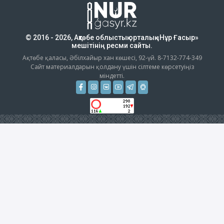
© 2016 - 2026, Ақтөбе облыстық орталық «Нұр Ғасыр»
мешітінің ресми сайты.
Ақтөбе қаласы, Әбілхайыр хан көшесі, 92-үй. 8-7132-774-349
Сайт материалдарын қолдану үшін сілтеме көрсетуіңіз
міндетті.