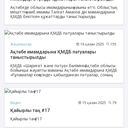
Ақтөбеде облысы имамдарының жиыны өтті. Облыстық
мешіттің наиб имамы Талғат Аманов дін мамандарына
ҚМДБ бекіткен құжаттарды таныстырылды.
Жаңалықтар
16 қазан 2025
155
Ақтөбе имамдарына ҚМДБ пәтуалары
таныстырылды
ҚМДБ «Шариғат және пәтуа» бөлімінің Ақтөбе облысы
бойынша жауапты маманы Ақтөбе имамдарына ҚМДБ
«Ғұламалар кеңесінде» қабылданған пәтуалар, соның
ішінде «Пәтуалар жинағы» 1, 2, 3, 4 томдарын
таныстыру семинарын өткізді
Видео
15 қазан 2025
79
Қайырлы таң #17
Қайырлы таң #17