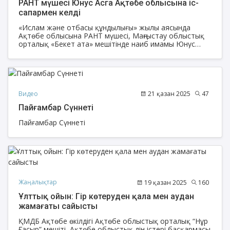
РАНТ мүшесі Юнус Асга Ақтөбе облысына іс-
сапармен келді
«Ислам және отбасы құндылығы» жылы аясында
Ақтөбе облысына РАНТ мүшесі, Маңғыстау облыстық
орталық «Бекет ата» мешітінде наиб имамы Юнус
Асга арнайы іс сапармен келді.
Видео
21 қазан 2025
47
Пайғамбар Сүннеті
Пайғамбар Сүннеті
Жаңалықтар
19 қазан 2025
160
Ұлттық ойын: Гір көтеруден қала мен аудан
жамағаты сайысты
ҚМДБ Ақтөбе өкілдігі Ақтөбе облыстық орталық “Нұр
Ғасыр” мешіті, Ақтөбе облыстық дін істері басқармасы