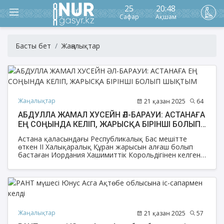
25
20:48
Сафар
Ақшам
Басты бет
Жаңалықтар
Жаңалықтар
21 қазан 2025
64
АБДУЛЛА ЖАМАЛ ХУСЕЙН ӘЛ-БАРАУИ: АСТАНАҒА
ЕҢ СОҢЫНДА КЕЛІП, ЖАРЫСҚА БІРІНШІ БОЛЫП
ШЫҚТЫМ
Астана қаласындағы Республикалық Бас мешітте
өткен ІІ Халықаралық Құран жарысын алғаш болып
бастаған Иордания Хашимиттік Корольдігінен келген
Абдулла ЖАМАЛ ХУСЕЙН ӘЛ-БАРАУИ қари жарыс
жайлы әсерлі пікірімен бөлісті.
Жаңалықтар
21 қазан 2025
57