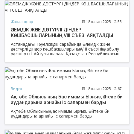
ойындарынан спартакиада сайысы өтті.
Жаңалықтар
18 қазан 2025
55
ӘЛЕМДІК ЖӘНЕ ДӘСТҮРЛІ ДІНДЕР
КӨШБАСШЫЛАРЫНЫҢ VIII СЪЕЗІ АЯҚТАЛДЫ
Астанадағы Тәуелсіздік сарайында Әлемдік және
дәстүрлі діндер көшбасшыларының VIII съезінің жабылу
рәсімі өтті. Айтулы шараға Қазақстан Республикасының
Президенті Қасым-Жомарт Тоқаев қатысып, сөз
сөйледі.
Видео
18 қазан 2025
67
Ақтөбе Облысының Бас имамы Ырғыз, Әйтеке би
аудандарына арнайы іс сапармен барды
Ақтөбе Облысының Бас имамы Ырғыз, Әйтеке би
аудандарына арнайы іс сапармен барды