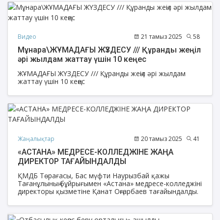
ілімін насихаттауға арналды.
Видео
21 тамыз 2025
58
Мұнара\ЖҰМАДАҒЫ ЖҮЗДЕСУ /// Құранды жеңіл
әрі жылдам жаттау үшін 10 кеңес
ЖҰМАДАҒЫ ЖҮЗДЕСУ /// Құранды жеңіл әрі жылдам
жаттау үшін 10 кеңес
Жаңалықтар
20 тамыз 2025
41
«АСТАНА» МЕДРЕСЕ-КОЛЛЕДЖІНЕ ЖАҢА
ДИРЕКТОР ТАҒАЙЫНДАЛДЫ
ҚМДБ Төрағасы, Бас мүфти Наурызбай қажы
Тағанұлының бұйрығымен «Астана» медресе-колледжінің
директоры қызметіне Қанат Оңғарбаев тағайындалды.