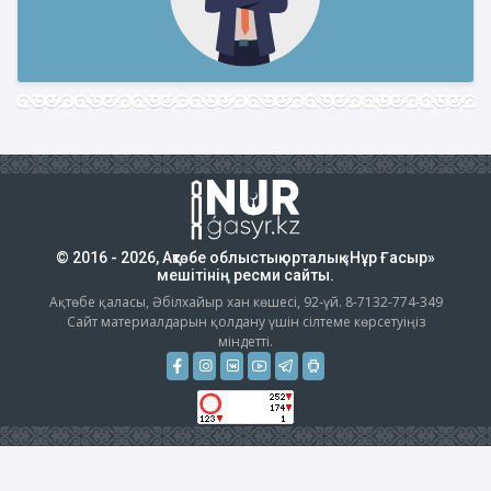
© 2016 - 2026, Ақтөбе облыстық орталық «Нұр Ғасыр»
мешітінің ресми сайты.
Ақтөбе қаласы, Әбілхайыр хан көшесі, 92-үй. 8-7132-774-349
Сайт материалдарын қолдану үшін сілтеме көрсетуіңіз
міндетті.