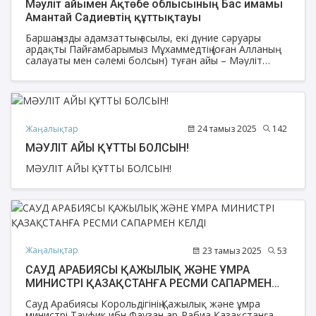
Мәуліт айымен Ақтөбе облысының Бас имамы
Амантай Садиевтің құттықтауы
Баршаңызды адамзаттың асылы, екі дүние сәруары
ардақты Пайғамбарымыз Мұхаммедтің (оған Алланың
салауаты мен сәлемі болсын) туған айы – Мәуліт
мерекесімен шын жүректен құттықтаймын.
Жаңалықтар
24 тамыз 2025
142
МӘУЛІТ АЙЫ ҚҰТТЫ БОЛСЫН!
МӘУЛІТ АЙЫ ҚҰТТЫ БОЛСЫН!
Жаңалықтар
23 тамыз 2025
53
САУД АРАБИЯСЫ ҚАЖЫЛЫҚ ЖӘНЕ ҰМРА
МИНИСТРІ ҚАЗАҚСТАНҒА РЕСМИ САПАРМЕН
КЕЛДІ
Сауд Арабиясы Корольдігінің Қажылық және ұмра
министрі Тауфик ибн Фаузан ар-Рабиа Қазақстанға