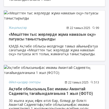
Жаңалықтар
22 тамыз 2025
99
«Мешіттен тыс жерлерде жұма намазын оқу»
пәтуасы таныстырылды
ҚМДБ Ақтөбе облысы өкілдігінде тамыз айының Пәтуа
сағатында «Мешіттен тыс жерлерде жұма намазын
оқу» пәтуасы жіті толық жамағатқа таныстырылды.
Әйел-қыздар секторы
22 тамыз 2025
513
Ақтөбе облысының Бас имамы Амантай
Садиевтің тағайындалғанына 1 жыл (ФОТО)
30 жылға жуық еңбек өтілі бар, білімді де білікті
Амантай Садиевтің Ақтөбе облысының бас имамы
қызметіндегі 1 жылдың қорытынды есебіне шолу