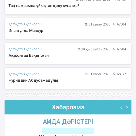
Таң намазына ұйықтап қалу күнә ма?
Қазақстан қарилары
01 қазан 2020
67504
Инаятулла Мансур
Қазақстан қарилары
20 қыркүйек 2020
67204
Ақжолтай Бақытжан
Қазақстан қарилары
01 қазан 2020
66872
Нуриддин Абдусамадұлы
Хабарлама
АҚИДА ДӘРІСТЕРІ