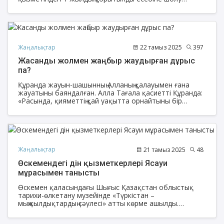
жасасақ.
Жаңалықтар
22 тамыз 2025
397
Жасанды жолмен жаңбыр жаудырған дұрыс
па?
Құранда жауын-шашынның Алланың қалауымен ғана
жауатыны баяндалған. Алла Тағала қасиетті Құранда:
«Расында, қияметтің қай уақытта орнайтыны бір
Алланың құзырында және жаңбырды да (қалған
уақытында, қалаған жеріне) Өзі жаудырады», – деген
(«Лұқман» сүресі, 34-аят).
Жаңалықтар
21 тамыз 2025
48
Өскемендегі дін қызметкерлері Ясауи
мұрасымен танысты
Өскемен қаласындағы Шығыс Қазақстан облыстық
тарихи-өлкетану музейінде «Түркістан –
мыңжылдықтардың сәулесі» атты көрме ашылды.
Аталған көрме «Әзірет Сұлтан» қорық-музейі қорынан
әкелінген жәдігерлерге негізделіп, Қожа Ахмет Ясауи