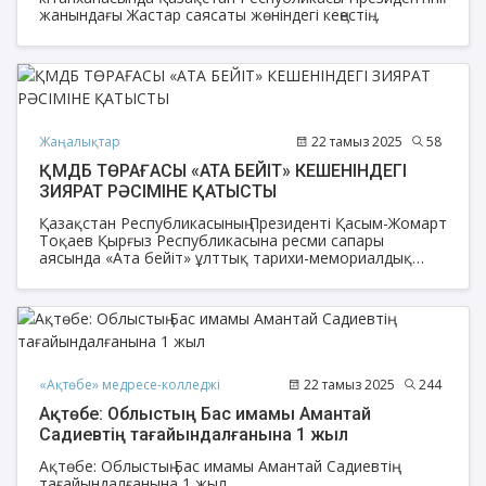
жанындағы Жастар саясаты жөніндегі кеңестің
бастамасымен құрылған «Jas Keñes Sıylığı» тәуелсіз
жастар сыйлығының ресми тұсаукесері өтті.
Жаңалықтар
22 тамыз 2025
58
ҚМДБ ТӨРАҒАСЫ «АТА БЕЙІТ» КЕШЕНІНДЕГІ
ЗИЯРАТ РӘСІМІНЕ ҚАТЫСТЫ
Қазақстан Республикасының Президенті Қасым-Жомарт
Тоқаев Қырғыз Республикасына ресми сапары
аясында «Ата бейіт» ұлттық тарихи-мемориалдық
кешеніне зиярат етті. Мемлекет басшысымен бірге
Қазақстан мұсылмандары діни басқармасының
Төрағасы, Бас мүфти Наурызбай қажы Тағанұлы да
кешендегі зиярат рәсіміне қатысты.
«Ақтөбе» медресе-колледжі
22 тамыз 2025
244
Ақтөбе: Облыстың Бас имамы Амантай
Садиевтің тағайындалғанына 1 жыл
Ақтөбе: Облыстың Бас имамы Амантай Садиевтің
тағайындалғанына 1 жыл