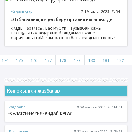
Жаңалықтар
19 тамыз 2025
54
«Отбасылық кеңес беру орталығы» ашылды
ҚМДБ Төрағасы, Бас мүфти Наурызбай қажы
Тағанұлының Бағдарлық баяндамасы және
жарияланған «Ислам және отбасы құндылығы» жылы
аясында Шымкент қаласы, Абай аудандық «Кенесары
хан» мешітінде «Отбасылық кеңес беру орталығы»
ашылды.
174
175
176
177
178
179
180
181
182
Көп оқылған жазбалар
Мақалалар
28 маусым 2025
114341
«САЛАТУН-НАРИЯ» ҚАНДАЙ ДҰҒА?
Жаңалықтар
22 желтоқсан 2025
68488