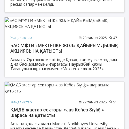
ресми сапармен келді.
Жаңалықтар
23 тамыз 2025
47
БАС МҮФТИ «МЕКТЕПКЕ ЖОЛ» ҚАЙЫРЫМДЫЛЫҚ
АКЦИЯСЫНА ҚАТЫСТЫ
Алматы Орталық мешітінде Қазақстан мұсылмандары
діни басқармасының төрағасы Наурызбай қажы
Тағанұлының қатысуымен «Мектепке жол-2025»
қайырымдылық шарасы өтті.
Жаңалықтар
22 тамыз 2025
51
ҚМДБ жастар секторы «Jas Keñes Sıylığı»
шарасына қатысты
Астана қаласындағы Maqsut Narikbayev University
кітапханасында Қазақстан Республикасы Президентінің