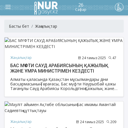
26
Сафар
Басты бет
Жаңалықтар
Жаңалықтар
24 тамыз 2025
47
БАС МҮФТИ САУД АРАБИЯСЫНЫҢ ҚАЖЫЛЫҚ
ЖӘНЕ ҰМРА МИНИСТРІМЕН КЕЗДЕСТІ
Алматы қаласында Қазақстан мұсылмандары діни
басқармасының Төрағасы, Бас мүфти Наурызбай қажы
Тағанұлы Сауд Арабиясы Корольдігінің Қажылық және
ұмра министрі Тауфик ибн Фаузан ар-Рабиамен ресми
кездесу өткізді.
Жаңалықтар
24 тамыз 2025
209