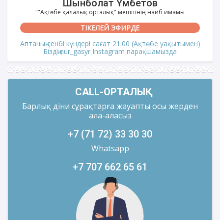
Шынболат Үмбетов
""Ақтөбе қалалық орталық" мешітінің наиб имамы
ТІКЕЛЕЙ ЭФИРДЕ
Аптаның сенбі күндері сағат 21:00 (Ақтөбе уақытымен)
Біздің nur_gasyr Instagram парақшамызда
CALL-ОРТАЛЫҚ
Барлық діни сұрақтарға жауапты осы жерден
ала-аласыз
+7 (71 72) 33 30 30
Whatsapp
+7 707 662 65 61