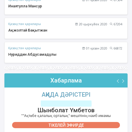
Инаятулла Мансур
Қазақстан қарилары
20 қыркүйек 2020
67204
Ақжолтай Бақытжан
Қазақстан қарилары
01 қазан 2020
66872
Нуриддин Абдусамадұлы
Хабарлама
АҚИДА ДӘРІСТЕРІ
Шынболат Үмбетов
""Ақтөбе қалалық орталық" мешітінің наиб имамы
ТІКЕЛЕЙ ЭФИРДЕ