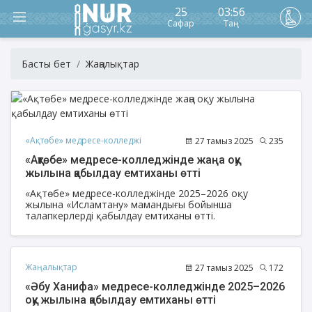
25
03:56
Сафар
Таң
Басты бет
Жаңалықтар
«Ақтөбе» медресе-колледжі
27 тамыз 2025
235
«Ақтөбе» медресе-колледжінде жаңа оқу
жылына қабылдау емтиханы өтті
«Ақтөбе» медресе-колледжінде 2025–2026 оқу
жылына «Исламтану» мамандығы бойынша
талапкерлерді қабылдау емтиханы өтті.
Жаңалықтар
27 тамыз 2025
172
«Әбу Ханифа» медресе-колледжінде 2025–2026
оқу жылына қабылдау емтиханы өтті