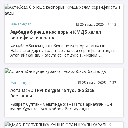
Жаңалықтар
25 тамыз 2025
113
Ақтөбеде бірнеше кәсіпорын ҚМДБ халал
сертификатын алды
Ақтөбе облысындағы бірнеше кәсіпорын «QMDB
Halal» стандарты талаптарына сай сертификатталды.
Атап айтқанда, «Raqym et» ет дүкені, «Изюм»
дәмханасы, «Batys food», «Турецкие сигара бореки»
жартылай дайын өнімдері.
Жаңалықтар
25 тамыз 2025
37
Астана: «Он күнде құранға түс» жобасы
басталды
«Әзірет Сұлтан» мешітінде жамағатқа арналған «Он
күнде Құранға түс» жобасы бастау алды.