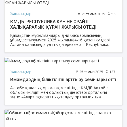
Жаңалықтар
25 тамыз 2025
58
ҚМДБ: РЕСПУБЛИКА КҮНІНЕ ОРАЙ ІІ
ХАЛЫҚАРАЛЫҚ ҚҰРАН ЖАРЫСЫ ӨТЕДІ
Қазақстан мұсылмандары діни басқармасының
ұйымдастыруымен 2025 жылдың 14-16 қазан күндері
Астана қаласында ұлттық мерекеміз – Республика
күніне және ҚМДБ-ның 35 жылдық мерейтойына орай ІІ
халықаралық Құран жарысы өтеді.
Жаңалықтар
25 тамыз 2025
137
Имамдардың біліктілігін арттыру семинары өтті
Актөбе қалалық орталық мешітінде ҚМДБ Ақтөбе
облысы өкілдігі мен облыстық дін істері орталығы
және «Аңсар» ақпараттық-талдау орталығының
ұйымдастыруымен имамдардың біліктілігін арттыру
семинары өтті.