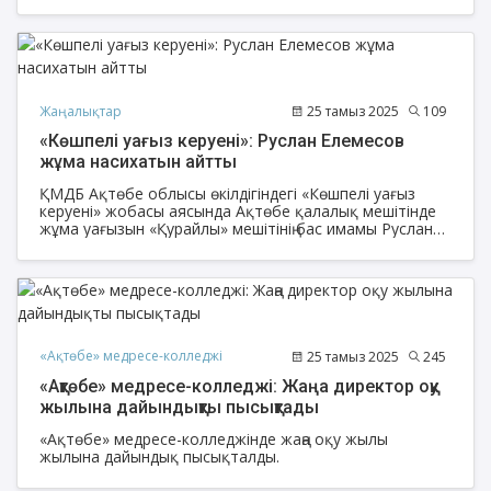
берілді.
Жаңалықтар
25 тамыз 2025
109
«Көшпелі уағыз керуені»: Руслан Елемесов
жұма насихатын айтты
ҚМДБ Ақтөбе облысы өкілдігіндегі «Көшпелі уағыз
керуені» жобасы аясында Ақтөбе қалалық мешітінде
жұма уағызын «Қурайлы» мешітінің бас имамы Руслан
Елемесов өткізді.
«Ақтөбе» медресе-колледжі
25 тамыз 2025
245
«Ақтөбе» медресе-колледжі: Жаңа директор оқу
жылына дайындықты пысықтады
«Ақтөбе» медресе-колледжінде жаңа оқу жылы
жылына дайындық пысықталды.