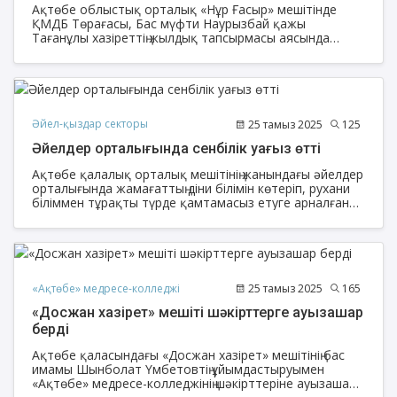
Ақтөбе облыстық орталық «Нұр Ғасыр» мешітінде
ҚМДБ Төрағасы, Бас мүфти Наурызбай қажы
Тағанұлы хазіреттің жылдық тапсырмасы аясында
Ақтөбе облысы өкілдігі ҚМДБ «Зекет және
қайырымдылық» қорының «Мектепке жол»
қайырымдылық акциясын өткізіп, облыстың Бас имамы
Амантай Садиев, өңірдегі «Зекет және қайырымдылық»
қорының жауапты өкілі Алмат Әли қатысып, 1134
оқушыға сөмке мен мектеп құралдарын табыстады.
Әйел-қыздар секторы
25 тамыз 2025
125
Әйелдер орталығында сенбілік уағыз өтті
Ақтөбе қалалық орталық мешітінің жанындағы әйелдер
орталығында жамағаттың діни білімін көтеріп, рухани
біліммен тұрақты түрде қамтамасыз етуге арналған
сенбілік уағыз өтті.
«Ақтөбе» медресе-колледжі
25 тамыз 2025
165
«Досжан хазірет» мешіті шәкірттерге ауызашар
берді
Ақтөбе қаласындағы «Досжан хазірет» мешітінің бас
имамы Шынболат Үмбетовтің ұйымдастыруымен
«Ақтөбе» медресе-колледжінің шәкірттеріне ауызашар