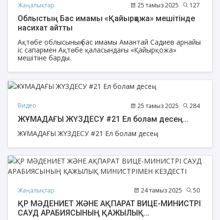
Жаңалықтар
25 тамыз 2025
127
Облыстың Бас имамы «Қайырқожа» мешітінде
насихат айтты
Ақтөбе облысының бас имамы Амантай Садиев арнайы
іс сапармен Ақтөбе қаласындағы «Қайырқожа»
мешітіне барды.
Видео
25 тамыз 2025
284
ЖҰМАДАҒЫ ЖҮЗДЕСУ #21 Ел болам десең...
ЖҰМАДАҒЫ ЖҮЗДЕСУ #21 Ел болам десең...
Жаңалықтар
24 тамыз 2025
50
ҚР МӘДЕНИЕТ ЖӘНЕ АҚПАРАТ ВИЦЕ-МИНИСТРІ
САУД АРАБИЯСЫНЫҢ ҚАЖЫЛЫҚ