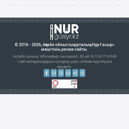
© 2016 - 2026, Ақтөбе облыстық орталық «Нұр Ғасыр»
мешітінің ресми сайты.
Ақтөбе қаласы, Әбілхайыр хан көшесі, 92-үй. 8-7132-774-349
Сайт материалдарын қолдану үшін сілтеме көрсетуіңіз
міндетті.