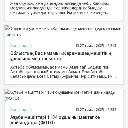
Жаңа оқу жылына дайындық аясында «Әбу Ханифа»
медресе-колледжінде талапкерлерді қабылдау
емтиханы ұйымдастырылды. Емтихан екі кезеңнен
тұрды: тест сынағы және шығармашылық емтихан.
Жаңалықтар
27 тамыз 2025
215
Облыстың Бас имамы «Қарамашақ» мешітінің
құрылысымен танысты
Ақтөбе облысының Бас имамы Амантай Садиев пен
Ақтөбе қаласының Бас имамы Алмат Әли Ақтөбе
қаласындағы Есет батыр (бұрынғы Нұр-сити) ықшам
ауданында бір мезетте сыйымдылығы 3000 адам
сиятын «Қарамашақ» мешітінің құрылысымен танысып
қайтты.
Жаңалықтар
27 тамыз 2025
258
Ақтөбе мешіттері 1134 оқушыны мектепке
дайындады (ФОТО)