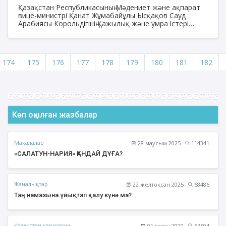
МИНИСТРІМЕН КЕЗДЕСТІ
Қазақстан Республикасының Мәдениет және ақпарат
вице-министрі Қанат Жұмабайұлы Ысқақов Сауд
Арабиясы Корольдігінің Қажылық және умра істері
министрі Тауфик ибн Фаузан ар-Рабиамен ресми
кездесу өткізді.
174
175
176
177
178
179
180
181
182
Көп оқылған жазбалар
Мақалалар
28 маусым 2025
114341
«САЛАТУН-НАРИЯ» ҚАНДАЙ ДҰҒА?
Жаңалықтар
22 желтоқсан 2025
68486
Таң намазына ұйықтап қалу күнә ма?
Қазақстан қарилары
01 қазан 2020
67504