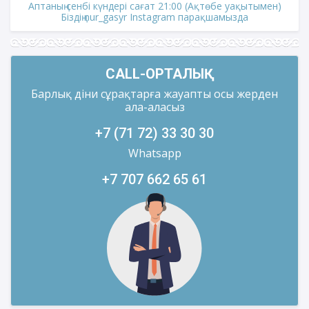
Аптаның сенбі күндері сағат 21:00 (Ақтөбе уақытымен)
Біздің nur_gasyr Instagram парақшамызда
CALL-ОРТАЛЫҚ
Барлық діни сұрақтарға жауапты осы жерден
ала-аласыз
+7 (71 72) 33 30 30
Whatsapp
+7 707 662 65 61