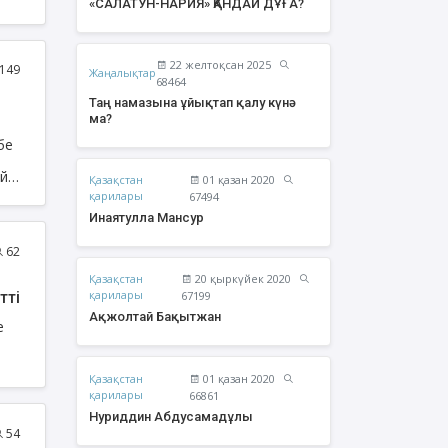
«САЛАТУН-НАРИЯ» ҚАНДАЙ ДҰҒА?
22 желтоқсан 2025
149
Жаңалықтар
68464
Таң намазына ұйықтап қалу күнә
ма?
бе
айн
Қазақстан
01 қазан 2020
қарилары
67494
Инаятулла Мансур
62
Қазақстан
20 қыркүйек 2020
жолтай Бақытжан
Әбішев Қуаныш
қарилары
тті
67199
Тоқсанбайұлы
Ақжолтай Бақытжан
е
Қазақстан
01 қазан 2020
қарилары
66861
Нуриддин Абдусамадұлы
54