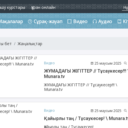
ашу курстары
Құран онлайн
Мақалалар
Сұрақ-жауап
Видео
Аудио
Кі
ты бет
Жаңалықтар
Видео
25 маусым 2025
ЖҰМАДАҒЫ ЖІГІТТЕР // Тұсаукесер!!! 
Munara.tv
ЖҰМАДАҒЫ ЖІГІТТЕР // Тұсаукесер!!! \
Munara.tv
Видео
25 маусым 2025
Қайырлы таң / Тұсаукесер! \ Munara.t
Қайырлы таң / Тұсаукесер!