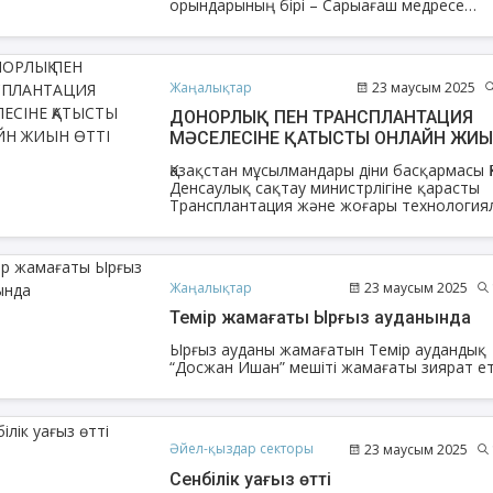
орындарының бірі – Сарыағаш медресе
колледжінде 2024–2025 оқу жылының бітір
түлектері үшін маңызды әрі жауапты кезең
шымылдығы түрілді. Студенттік өмірдің со
сатысына қадам басқан шәкірттер
Жаңалықтар
23 маусым 2025
қорытынды емтихан тапсыруға кірісті.
ДОНОРЛЫҚ ПЕН ТРАНСПЛАНТАЦИЯ
МӘСЕЛЕСІНЕ ҚАТЫСТЫ ОНЛАЙН ЖИ
ӨТТІ
Қазақстан мұсылмандары діни басқармасы Қ
Денсаулық сақтау министрлігіне қарасты
Трансплантация және жоғары технология
медициналық қызметті үйлестіру жөніндегі
республикалық орталықпен бірлесіп арна
онлайн жиын өткізді.
Жаңалықтар
23 маусым 2025
Темір жамағаты Ырғыз ауданында
Ырғыз ауданы жамағатын Темір аудандық
“Досжан Ишан” мешіті жамағаты зиярат ет
Әйел-қыздар секторы
23 маусым 2025
Сенбілік уағыз өтті