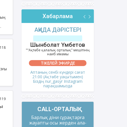
Хабарлама
ның
РІ
АҚИДА ДӘРІСТЕРІ
ФИҚҺ 
с-
лов
Шынболат Үмбетов
Нұрбо
118
ітінің
""Ақтөбе қалалық орталық" мешітінің
""Нұр Ғасыр"
наиб имамы
на
ТІКЕЛЕЙ ЭФИРДЕ
ТІКЕ
азғы
і сағат
Аптаның сенбі күндері сағат
Аптаның сәрс
мен)
21:00 (Ақтөбе уақытымен)
21:00 (Ақ
gram
Біздің nur_gasyr Instagram
Біздің nu
парақшамызда
пар
119
CALL-ОРТАЛЫҚ
Барлық діни сұрақтарға
жауапты осы жерден ала-