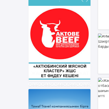
-
ФИҚҺ ДӘРІСТЕРІ
Нұрбол Смағұлов
""Нұр Ғасыр" облыстық мешітінің
наиб имамы
ТІКЕЛЕЙ ЭФИРДЕ
Аптаның сәрсенбі күндері сағат
21:00 (Ақтөбе уақытымен)
Біздің nur_gasyr Instagram
парақшамызда