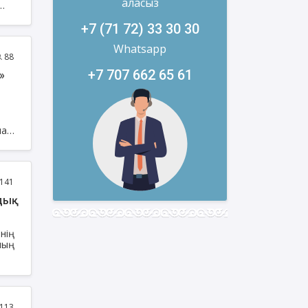
аласыз
+7 (71 72) 33 30 30
Whatsapp
88
+7 707 662 65 61
лал
141
дық
нің
ның
қ
113