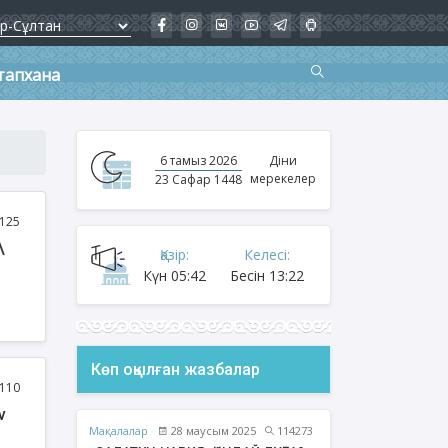
тапхана
6 тамыз 2026
Діни
мерекелер
23 Сафар 1448
125
\
Қазір:
Келесі:
Күн
05:42
Бесін
13:22
Көп оқылған жазбалар
110
v
Мақалалар
28 маусым 2025
114273