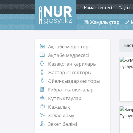
Намаз кестесі
Сауат 
Жаңалықтар
Бас
Ақтөбе мешіттері
Ақтөбе медресесі
Қазақстан қарилары
Жастар ісі секторы
Әйел-қыздар секторы
Ғибратты оқиғалар
Құттықтаулар
Қажылық
Халал даму
Зекет бөлімі