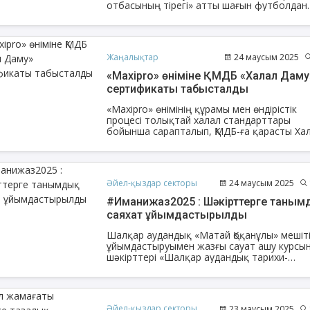
отбасының тірегі» атты шағын футболдан
турнир ұйымдастырылды.
Жаңалықтар
24 маусым 2025
«Maxipro» өніміне ҚМДБ «Халал Даму»
сертификаты табысталды
«Maxipro» өнімінің құрамы мен өндірістік
процесі толықтай халал стандарттары
бойынша сарапталып, ҚМДБ-ға қарасты Ха
Дамудың оң қорытындысы берілді.
Әйел-қыздар секторы
24 маусым 2025
#Иманижаз2025 : Шәкірттерге таным
саяхат ұйымдастырылды
Шалқар аудандық «Матай Қоқанұлы» мешіті
ұйымдастыруымен жазғы сауат ашу курсы
шәкірттері «Шалқар аудандық тарихи-
өлкетану мұражайы» мен «Шалқар қалалы
№3 кітапханасына» барды.
Әйел-қыздар секторы
23 маусым 2025