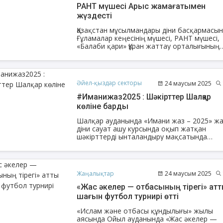
РАНТ мүшесі Арыс жамағатымен
жүздесті
Қазақстан мұсылмандары діни басқармасы
Ғұламалар кеңесінің мүшесі, РАНТ мүшесі,
«Балаби қари» Құран жаттау орталығының
АҚИДА ДӘРІСТЕРІ
ФИҚҺ ДӘРІСТЕ
басшысы, ұстаз Арман Қуанышбаев арнайы і
сапармен Түркістан облысы, Арыс өңірінде
болды.
Шынболат Үмбетов
Нұрбол Смағұ
Әйел-қыздар секторы
24 маусым 2025
""Ақтөбе қалалық орталық" мешітінің
""Нұр Ғасыр" облыстық меш
наиб имамы
наиб имамы
#Иманижаз2025 : Шәкірттер Шалқар
көліне барды
ТІКЕЛЕЙ ЭФИРДЕ
ТІКЕЛЕЙ ЭФИРДЕ
Шалқар ауданында «Имани жаз – 2025» ж
Аптаның сенбі күндері сағат
Аптаның сәрсенбі күндер
діни сауат ашу курсында оқып жатқан
21:00 (Ақтөбе уақытымен)
21:00 (Ақтөбе уақыты
шәкірттерді ынталандыру мақсатында
Біздің nur_gasyr Instagram
Біздің nur_gasyr Insta
Шалқар көліне саяхат ұйымдастырылды.
парақшамызда
парақшамызда
Жаңалықтар
24 маусым 2025
«Жас әкелер — отбасының тірегі» атты
шағын футбол турнирі өтті
«Ислам және отбасы құндылығы» жылы
аясында Ойыл ауданында «Жас әкелер —