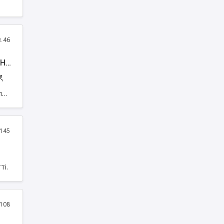
уші
нің
ңғы
46
ЫН
Р
лық
йы
145
ті.
108