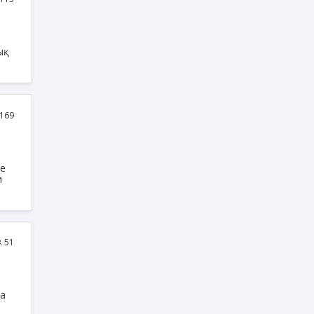
ық
169
де
и
51
на