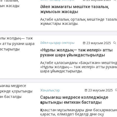
Әйел жамағаты мешітке тазалық
жұмысын жасады
Ақтөбе қалалық орталық мешітінде тазал
жұмыстары жасалды.
Әйел-қыздар секторы
23 маусым 2025
«Нұрлы жолдың— тәж иелері» атты
рухани шара ұйымдастырылды
Ақтөбе қаласындағы «Бақытжан» мешітін
«Нұрлы жолдың— тәж иелері» атты рухан
шара ұйымдастырылды.
Жаңалықтар
23 маусым 2025
Сарыағаш медресе колледжінде
қорытынды емтихан басталды
Қазақстан мұсылмандары діни басқармасы
қарасты, еліміздегі беделді діни оқу