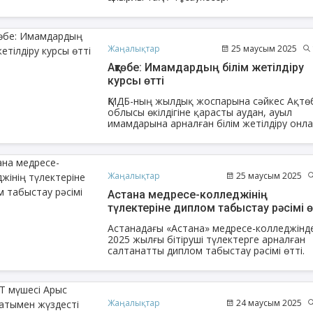
Жаңалықтар
25 маусым 2025
Ақтөбе: Имамдардың білім жетілдіру
курсы өтті
ҚМДБ-ның жылдық жоспарына сәйкес Ақтө
облысы өкілдігіне қарасты аудан, ауыл
имамдарына арналған білім жетілдіру онл
курсы өтті.
Жаңалықтар
25 маусым 2025
енов Бекжан
Астана медресе-колледжінің
Жұмабаев Данияр
Ақ
ангелдіұлы
түлектеріне диплом табыстау рәсімі ө
Әлимұхамедұлы
Астанадағы «Астана» медресе-колледжінд
2025 жылғы бітіруші түлектерге арналған
салтанатты диплом табыстау рәсімі өтті.
Жаңалықтар
24 маусым 2025