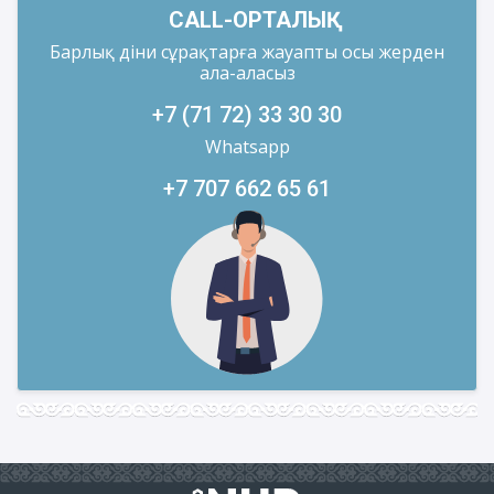
CALL-ОРТАЛЫҚ
Барлық діни сұрақтарға жауапты осы жерден
ала-аласыз
+7 (71 72) 33 30 30
Whatsapp
+7 707 662 65 61