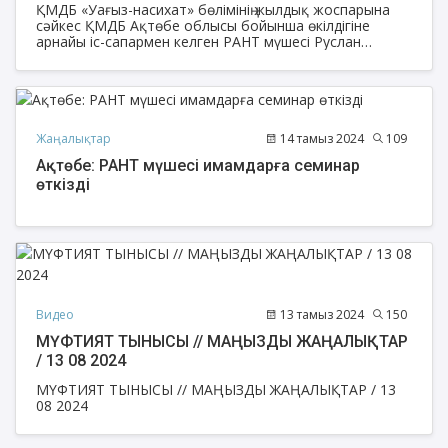
ҚМДБ «Уағыз-насихат» бөлімінің жылдық жоспарына
сәйкес ҚМДБ Ақтөбе облысы бойынша өкілдігіне
арнайы іс-сапармен келген РАНТ мүшесі Руслан
Қамбаров Хромтау аудандық «Нұр» мешітінде жұма
уағызын өткізді.
Жаңалықтар
14 тамыз 2024
109
Ақтөбе: РАНТ мүшесі имамдарға семинар
өткізді
Видео
13 тамыз 2024
150
МҮФТИЯТ ТЫНЫСЫ // МАҢЫЗДЫ ЖАҢАЛЫҚТАР
/ 13 08 2024
МҮФТИЯТ ТЫНЫСЫ // МАҢЫЗДЫ ЖАҢАЛЫҚТАР / 13
08 2024