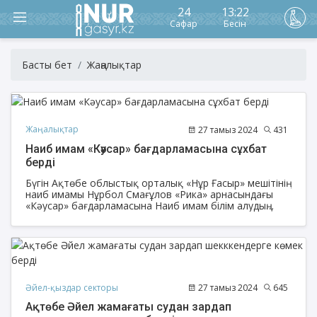
24
13:22
Сафар
Бесін
Басты бет
Жаңалықтар
Жаңалықтар
27 тамыз 2024
431
Наиб имам «Кәусар» бағдарламасына сұхбат
берді
Бүгін Ақтөбе облыстық орталық «Нұр Ғасыр» мешітінің
наиб имамы Нұрбол Смағұлов «Рика» арнасындағы
«Кәусар» бағдарламасына Наиб имам білім алудың
маңыздылығы мен артықшылығы туралы сұхбат берді.
Әйел-қыздар секторы
27 тамыз 2024
645
Ақтөбе Әйел жамағаты судан зардап