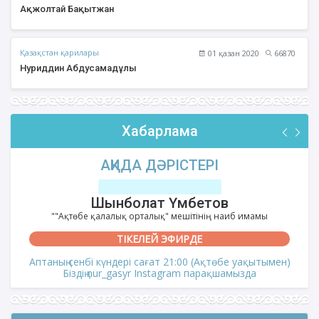
Ақжолтай Бақытжан
Қазақстан қарилары
01 қазан 2020
66870
Нуриддин Абдусамадұлы
Хабарлама
АҚИДА ДӘРІСТЕРІ
Шынболат Үмбетов
""Ақтөбе қалалық орталық" мешітінің наиб имамы
ТІКЕЛЕЙ ЭФИРДЕ
Аптаның сенбі күндері сағат 21:00 (Ақтөбе уақытымен)
Біздің nur_gasyr Instagram парақшамызда