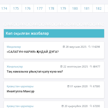
174
175
176
177
178
179
180
181
182
Көп оқылған жазбалар
Мақалалар
28 маусым 2025
114298
«САЛАТУН-НАРИЯ» ҚАНДАЙ ДҰҒА?
Жаңалықтар
22 желтоқсан 2025
68477
Таң намазына ұйықтап қалу күнә ма?
Қазақстан қарилары
01 қазан 2020
67500
Инаятулла Мансур
Қазақстан қарилары
20 қыркүйек 2020
67200