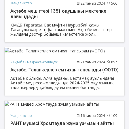
Жаңалықтар
22 тамыз 2024
566
Ақтөбе мешіттері 1351 оқушыны мектепке
дайындады
ҚМДБ Төрағасы, Бас мүфти Наурызбай қажы
Тағанұлы хазреттің бастамасымен Ақтөбе мешіттері
жылдағы дәстүр бойынша «Мектепке жол»
қайырымдылық акциясын өткізді.
«Ақтөбе» медресе-колледжі
21 тамыз 2024
857
Ақтөбе: Талапкерлер емтихан тапсырды (ФОТО)
Ақтөбе облысы, Алға ауданы, Бестамақ ауылындағы
Ақтөбе медресе-колледжінде 2024-2025 оқу жылына
талапкерлерді қабылдау емтиханы басталды.
Жаңалықтар
16 тамыз 2024
109
РАНТ мүшесі Хромтауда жұма уағызын айтты