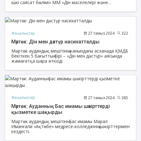
ішкі саясат бөлімі» ММ «Дін мәселелері және
қоғаммен байланыс жөніндегі орталығы» КММ-нің
бірлесіп ұйымдастыруымен мешіттің шәкірттері
арасында «Абай – дана, Абай – дара қазақта» атты
танымдық-интеллектуалдық спорттық сайысы өтті.
Жаңалықтар
27 тамыз 2024
322
Мәртөк: Дін мен дәстүр насихатталды
Мәртөк аудандық мешітінің жанындағы асханада ҚМДБ
бекіткен 5 бағыттың бірі – «Дін мен дәстүр» аясында
жамағатқа шара өткізді.
Жаңалықтар
27 тамыз 2024
385
Мәртөк: Ауданның Бас имамы шәкірттерді
қызметке шақырды
Мәртөк аудандық мешітінің Бас имамы Марал
Иманғали «Ақтөбе» медресе-колледжінің шәкірттерімен
кездесті.