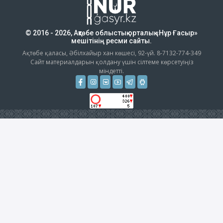
© 2016 - 2026, Ақтөбе облыстық орталық «Нұр Ғасыр»
мешітінің ресми сайты.
Ақтөбе қаласы, Әбілхайыр хан көшесі, 92-үй. 8-7132-774-349
Сайт материалдарын қолдану үшін сілтеме көрсетуіңіз
міндетті.