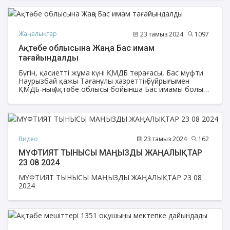
Жаңалықтар
23 тамыз 2024
1097
Ақтөбе облысына Жаңа Бас имам
тағайындалды
Бүгін, қасиетті жұма күні ҚМДБ төрағасы, Бас мүфти
Наурызбай қажы Тағанұлы хазреттің бұйрығымен
ҚМДБ-ның Ақтөбе облысы бойынша Бас имамы болып
Амантай Садиев тағайындалды.
Видео
23 тамыз 2024
162
МҮФТИЯТ ТЫНЫСЫ МАҢЫЗДЫ ЖАҢАЛЫҚТАР
23 08 2024
МҮФТИЯТ ТЫНЫСЫ МАҢЫЗДЫ ЖАҢАЛЫҚТАР 23 08
2024