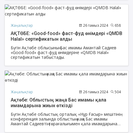
Жаңалықтар
26 тамыз 2024
658
АҚТӨБЕ: «Good-food» фаст-фуд өнімдері «QMDB
Halal» сертификатын алды
Бүгін Ақтөбе облысының Бас имамы Амантай Садиев
«Good-food» фаст-фуд өнімдеріне «QMDB Halal»
сертификатын табыстады.
Жаңалықтар
26 тамыз 2024
504
Ақтөбе: Облыстың жаңа Бас имамы қала
имамдарына жиын өткізді
Бүгін Ақтөбе облыстық орталық «Нұр Ғасыр» мешітінің
конференция залында облыстың жаңа Бас имамы
Амантай Садиевтің төрағалығымен қала имамдарына
жиналыс өтті.