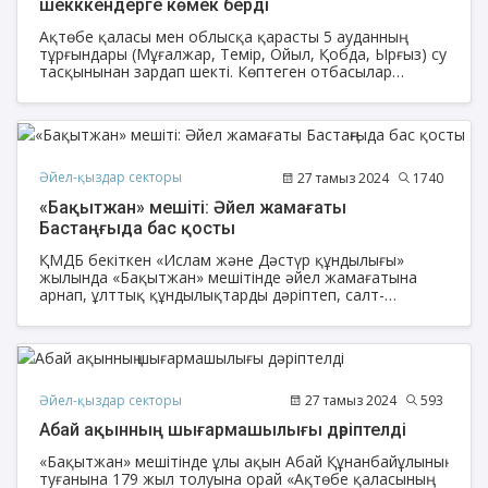
шекккендерге көмек берді
Ақтөбе қаласы мен облысқа қарасты 5 ауданның
тұрғындары (Мұғалжар, Темір, Ойыл, Қобда, Ырғыз) су
тасқынынан зардап шекті. Көптеген отбасылар
қаладағы оқу орындарының жатақханасына
орналасқан еді. Қазіргі таңда үйлерінде жөндеу
жұмыстары аяқталған отбасылар өз қоныстарына
оралуда.
Әйел-қыздар секторы
27 тамыз 2024
1740
«Бақытжан» мешіті: Әйел жамағаты
Бастаңғыда бас қосты
ҚМДБ бекіткен «Ислам және Дәстүр құндылығы»
жылында «Бақытжан» мешітінде әйел жамағатына
арнап, ұлттық құндылықтарды дәріптеп, салт-
дәстүрімізді жаңғыртып, насихатталған шаралар көптеп
ұйымдастырылды. Соның бірі қазақтың сонау ғасырдвр
бойы жалғасып келе жатқан дәстүрлерінің бірі –
Бастаңғы.
Әйел-қыздар секторы
27 тамыз 2024
593
Абай ақынның шығармашылығы дәріптелді
«Бақытжан» мешітінде ұлы ақын Абай Құнанбайұлының
туғанына 179 жыл толуына орай «Ақтөбе қаласының