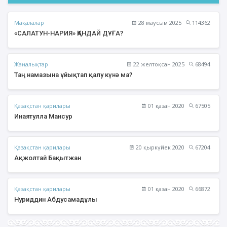
Мақалалар
28 маусым 2025
114362
«САЛАТУН-НАРИЯ» ҚАНДАЙ ДҰҒА?
Жаңалықтар
22 желтоқсан 2025
68494
Таң намазына ұйықтап қалу күнә ма?
Қазақстан қарилары
01 қазан 2020
67505
Инаятулла Мансур
Қазақстан қарилары
20 қыркүйек 2020
67204
Ақжолтай Бақытжан
Қазақстан қарилары
01 қазан 2020
66872
Нуриддин Абдусамадұлы