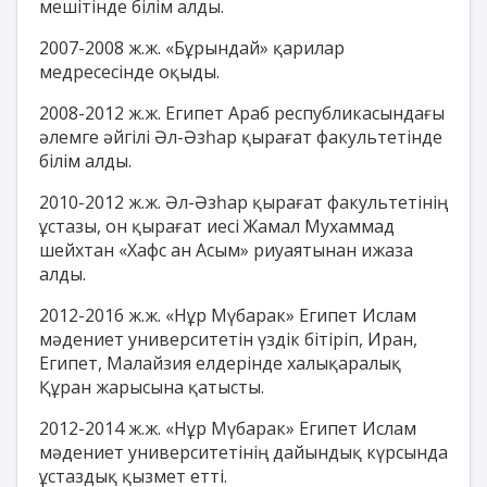
мешітінде білім алды.
2007-2008 ж.ж. «Бұрындай» қарилар
медресесінде оқыды.
2008-2012 ж.ж. Египет Араб республикасындағы
әлемге әйгілі Әл-Әзһар қырағат факультетінде
білім алды.
2010-2012 ж.ж. Әл-Әзһар қырағат факультетінің
ұстазы, он қырағат иесі Жамал Мухаммад
шейхтан «Хафс ан Асым» риуаятынан ижаза
алды.
2012-2016 ж.ж. «Нұр Мүбарак» Египет Ислам
мәдениет университетін үздік бітіріп, Иран,
Египет, Малайзия елдерінде халықаралық
Құран жарысына қатысты.
2012-2014 ж.ж. «Нұр Мүбарак» Египет Ислам
мәдениет университетінің дайындық күрсында
ұстаздық қызмет етті.