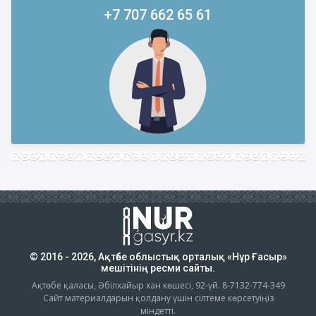
+7 707 662 65 61
© 2016 - 2026, Ақтөбе облыстық орталық «Нұр Ғасыр»
мешітінің ресми сайты.
Ақтөбе қаласы, Әбілхайыр хан көшесі, 92-үй. 8-7132-774-349
Сайт материалдарын қолдану үшін сілтеме көрсетуіңіз
міндетті.