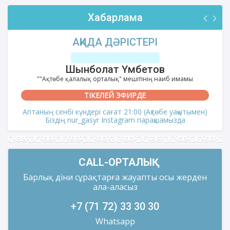
Хабарлама
АҚИДА ДӘРІСТЕРІ
Шынболат Үмбетов
""Ақтөбе қалалық орталық" мешітінің наиб имамы
ТІКЕЛЕЙ ЭФИРДЕ
Аптаның сенбі күндері сағат 21:00 (Ақтөбе уақытымен)
Біздің nur_gasyr Instagram парақшамызда
CALL-ОРТАЛЫҚ
Барлық діни сұрақтарға жауапты осы жерден
ала-аласыз
+7 (71 72) 33 30 30
Whatsapp