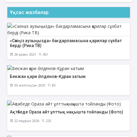
Ұқсас жазбалар
«Сөзіңіз аузыңызда» бағдарламасына қарилар сұхбат
берді (Рика ТВ)
26 қазан 2021
361
Бекжан қари Әлденов-Құран хатым
05 желтоқсан 2025
83
Ақтөбеде Ораза айт ұлттық нақышта тойланды (Фото)
22 наурыз 2026
225