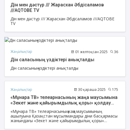
Дін мен дәстүр /// Жарасхан Әбдісаламов
///AQTOBE TV
Дін мен дәстүр /// Жарасхан Әбдісаламов ///AQTOBE
TV
Жаңалықтар
01 желтоқсан 2025
36
Дін саласының үздіктері анықталды
Дін саласының үздіктері анықталды
Жаңалықтар
30 қараша 2025
175
«Мұнара ТВ» телеарнасының жаңа маусымына
«Зекет және қайырымдылық қоры» қолдау
көрсетті
«Мұнара ТВ» телеарнасының жаңа маусымының
ашылуына Қазақстан мұсылмандары діни басқармасы
жанындағы «Зекет және қайырымдылық қоры»
тарапынан қолдау көрсетілді.