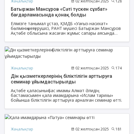
Жаңалықтар
02 желтоқсан 2025
128
Батыржан Мансұров «Сәті түскен сұхбат»
бағдарламасында қонақ болды
Елімізге танымал ұстаз, ҚМДБ «Уағыз-насихат»
бөлімінің меңгерушісі, РАНТ мүшесі Батыржан Мансұров
Ақтөбе облысына жасаған жұмыс сапары аясында
«Мұнара» телеарнасында қонақ болып, «Сәті түскен
сұхбат» бағдарламасына сұхбат берді.
Жаңалықтар
02 желтоқсан 2025
174
Дін қызметкерлерінің біліктілігін арттыруға
семинар ұйымдастырылды
Ақтөбе қаласының Бас имамы Алмат Әлидің
бастамасымен қала имамдарына «Ислам тарихы»
бойынша біліктілігін арттыруға арналған семинар өтті.
Жаңалықтар
02 желтоқсан 2025
181