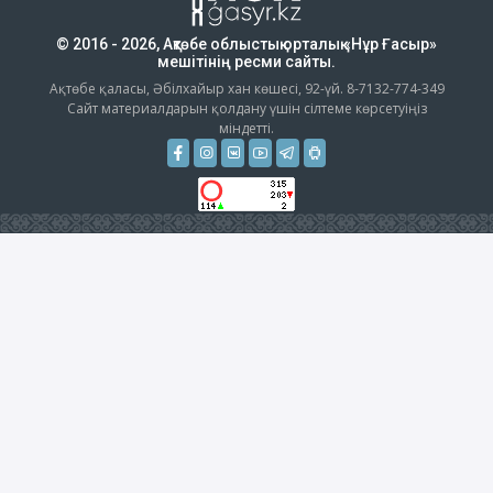
© 2016 - 2026, Ақтөбе облыстық орталық «Нұр Ғасыр»
мешітінің ресми сайты.
Ақтөбе қаласы, Әбілхайыр хан көшесі, 92-үй. 8-7132-774-349
Сайт материалдарын қолдану үшін сілтеме көрсетуіңіз
міндетті.