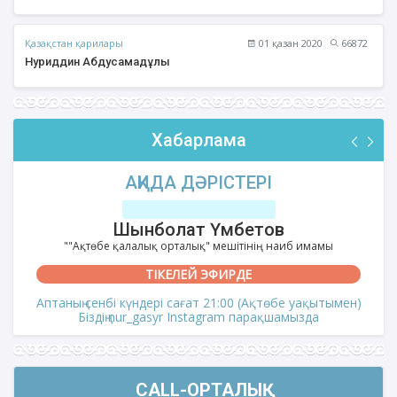
Қазақстан қарилары
01 қазан 2020
66872
Нуриддин Абдусамадұлы
Хабарлама
АҚИДА ДӘРІСТЕРІ
Шынболат Үмбетов
""Ақтөбе қалалық орталық" мешітінің наиб имамы
ТІКЕЛЕЙ ЭФИРДЕ
Аптаның сенбі күндері сағат 21:00 (Ақтөбе уақытымен)
Біздің nur_gasyr Instagram парақшамызда
CALL-ОРТАЛЫҚ