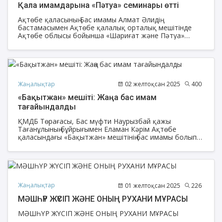
Қала имамдарына «Пәтуа» семинары өтті
Ақтөбе қаласының Бас имамы Алмат Әлидің
бастамасымен Ақтөбе қалалық орталық мешітінде
Ақтөбе облысы бойынша «Шариғат және Пәтуа»
бөлімінің жауапты маманы, облыстық орталық «Нұр
Ғасыр» мешітінің ұстазы Талғат Амановтың қатысуымен
қала имамдарына «Пәтуа» семинары өтті.
Жаңалықтар
02 желтоқсан 2025
400
«Бақытжан» мешіті: Жаңа бас имам
тағайындалды
ҚМДБ Төрағасы, Бас мүфти Наурызбай қажы
Тағанұлының бұйрығымен Еламан Кәрім Ақтөбе
қаласындағы «Бақытжан» мешітінің бас имамы болып
тағайындалды.
Жаңалықтар
01 желтоқсан 2025
226
МӘШҺҮР ЖҮСІП ЖӘНЕ ОНЫҢ РУХАНИ МҰРАСЫ
МӘШҺҮР ЖҮСІП ЖӘНЕ ОНЫҢ РУХАНИ МҰРАСЫ