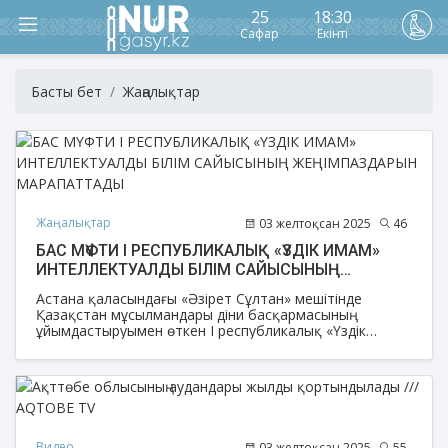
25
18:30
Сафар
Екінті
Басты бет
Жаңалықтар
Жаңалықтар
03 желтоқсан 2025
46
БАС МҮФТИ І РЕСПУБЛИКАЛЫҚ «ҮЗДІК ИМАМ»
ИНТЕЛЛЕКТУАЛДЫ БІЛІМ САЙЫСЫНЫҢ
ЖЕҢІМПАЗДАРЫН МАРАПАТТАДЫ
Астана қаласындағы «Әзірет Сұлтан» мешітінде
Қазақстан мұсылмандары діни басқармасының
ұйымдастыруымен өткен І республикалық «Үздік
имам» интеллектуалды білім сайысының салтанатты
марапаттау рәсімі өтті.
Видео
03 желтоқсан 2025
55