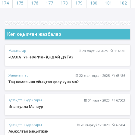
174
175
176
177
178
179
180
181
182
Көп оқылған жазбалар
Мақалалар
28 маусым 2025
114336
«САЛАТУН-НАРИЯ» ҚАНДАЙ ДҰҒА?
Жаңалықтар
22 желтоқсан 2025
68486
Таң намазына ұйықтап қалу күнә ма?
Қазақстан қарилары
01 қазан 2020
67503
Инаятулла Мансур
Қазақстан қарилары
20 қыркүйек 2020
67204
Ақжолтай Бақытжан