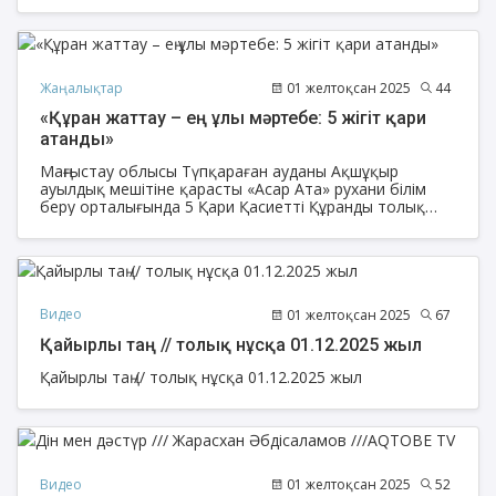
Жаңалықтар
01 желтоқсан 2025
44
«Құран жаттау – ең ұлы мәртебе: 5 жігіт қари
атанды»
Маңғыстау облысы Түпқараған ауданы Ақшұқыр
ауылдық мешітіне қарасты «Асар Ата» рухани білім
беру орталығында 5 Қари Қасиетті Құранды толық
жаттап шықты.
Видео
01 желтоқсан 2025
67
Қайырлы таң // толық нұсқа 01.12.2025 жыл
Қайырлы таң // толық нұсқа 01.12.2025 жыл
Видео
01 желтоқсан 2025
52