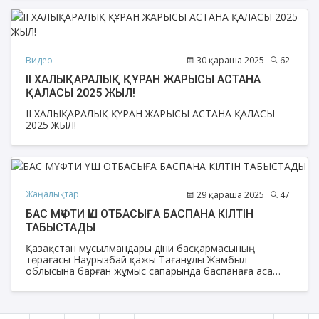
Видео
30 қараша 2025
62
ІІ ХАЛЫҚАРАЛЫҚ ҚҰРАН ЖАРЫСЫ АСТАНА
ҚАЛАСЫ 2025 ЖЫЛ!
ІІ ХАЛЫҚАРАЛЫҚ ҚҰРАН ЖАРЫСЫ АСТАНА ҚАЛАСЫ
2025 ЖЫЛ!
Жаңалықтар
29 қараша 2025
47
БАС МҮФТИ ҮШ ОТБАСЫҒА БАСПАНА КІЛТІН
ТАБЫСТАДЫ
Қазақстан мұсылмандары діни басқармасының
төрағасы Наурызбай қажы Тағанұлы Жамбыл
облысына барған жұмыс сапарында баспанаға аса
мұқтаж бірқатар азаматқа пәтер кілтін табыстады.