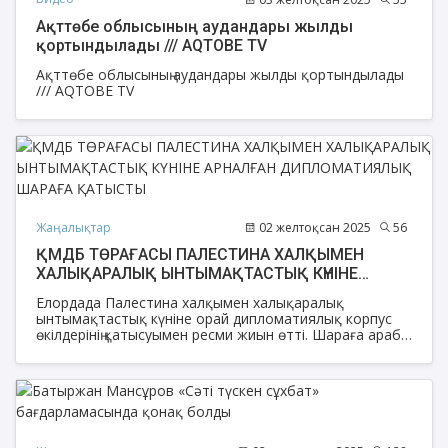
Ақттөбе облысының аудандары жылды
қортындылады /// AQTOBE TV
Ақттөбе облысының аудандары жылды қортындылады
/// AQTOBE TV
Жаңалықтар
02 желтоқсан 2025
56
ҚМДБ ТӨРАҒАСЫ ПАЛЕСТИНА ХАЛҚЫМЕН
ХАЛЫҚАРАЛЫҚ ЫНТЫМАҚТАСТЫҚ КҮНІНЕ
АРНАЛҒАН ДИПЛОМАТИЯЛЫҚ ШАРАҒА
Елордада Палестина халқымен халықаралық
ҚАТЫСТЫ
ынтымақтастық күніне орай дипломатиялық корпус
өкілдерінің қатысуымен ресми жиын өтті. Шараға араб
мемлекеттерінің елшілері, халықаралық ұйымдар мен
дипломатиялық миссия өкілдері қатысты.