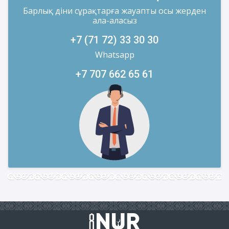
Барлық діни сұрақтарға жауапты осы жерден
ала-аласыз
+7 (71 72) 33 30 30
Whatsapp
+7 707 662 65 61