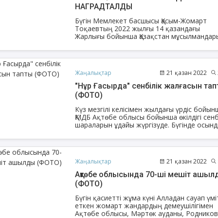
НАГРАДТАЛДЫ
Бүгін Мемлекет басшысы Қасым-Жомарт
Тоқаевтың 2022 жылғы 14 қазандағы
Жарлығы бойынша Қазақстан мұсылмандар
діни басқармасының төрағасы, Бас мүфти
Наурызбай қажы Тағанұлы «Парасат»
орденімен наградталды.
Жаңалықтар
21 қазан 2022
"Нұр Ғасырда" сенбілік жалғасын та
(ФОТО)
Күз мезгілі келісімен жылдағы үрдіс бойын
ҚМДБ Ақтөбе облысы бойынша өкілдігі сенб
шараларын ұдайы жүргізуде. Бүгінде осын
игі шара облыстың Бас имамы Серікжан
Еншібайұлының бастамасымен облыстық
"Нұр Ғасыр" мешітінде өтті.
Жаңалықтар
21 қазан 2022
Ақтөбе облысында 70-ші мешіт ашыл
(ФОТО)
Бүгін қасиетті жұма күні Алладан сауап үмі
еткен жомарт жандардың демеушілігімен
Ақтөбе облысы, Мәртөк ауданы, Роднико