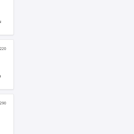
ы
220
а
у
нің
290