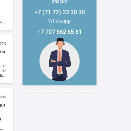
аласыз
+7 (71 72) 33 30 30
Whatsapp
ы
+7 707 662 65 61
229
пты
ша
ілік
дай
806
ды
т
в