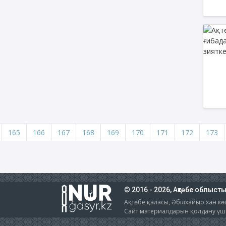
165
166
167
168
169
170
171
172
173
© 2016 - 2026, Ақтөбе облыст
Ақтөбе қаласы, Әбілхайыр хан көш
Сайт материалдарын қолдану үшін 