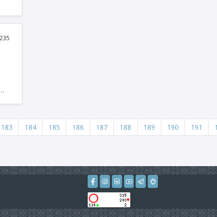
РСЫ
қ
л
зша
235
с
а
ына
183
184
185
186
187
188
189
190
191