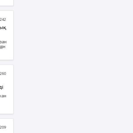
іт
242
ық
азан
ай
қ
ті.
260
ді
жан
209