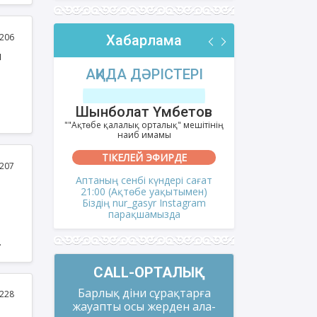
206
Хабарлама
п
РІ
АҚИДА ДӘРІСТЕРІ
ФИҚҺ 
лов
Шынболат Үмбетов
Нұрбо
ін
ітінің
""Ақтөбе қалалық орталық" мешітінің
""Нұр Ғасыр"
наиб имамы
на
ТІКЕЛЕЙ ЭФИРДЕ
ТІКЕ
әне
207
і сағат
Аптаның сенбі күндері сағат
Аптаның сәрс
мен)
21:00 (Ақтөбе уақытымен)
21:00 (Ақ
gram
Біздің nur_gasyr Instagram
Біздің nu
а
парақшамызда
пар
а
CALL-ОРТАЛЫҚ
Барлық діни сұрақтарға
228
жауапты осы жерден ала-