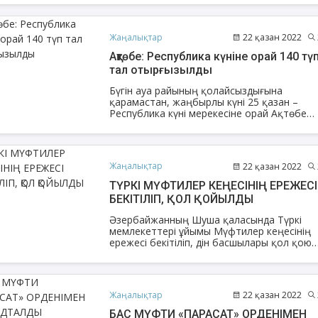
бітіргені үшін Ислам Орынбасарұлына
облыстың Бас имамы Серікжан
Еншібайұлының атынан сертификат табыс
Жаңалықтар
22 қазан 2022
етілді.
Ақтөбе: Республика күніне орай 140 тү
тал отырғызылды
АҚИДА ДӘРІСТЕРІ
ФИҚҺ ДӘРІСТЕ
Бүгін ауа райының қолайсыздығына
қарамастан, жаңбырлы күні 25 қазан –
Шынболат Үмбетов
Нұрбол Смағұ
Республика күні мерекесіне орай Ақтөбе
облыстық «Нұр Ғасыр» мешіті, облыстық д
""Ақтөбе қалалық орталық" мешітінің
""Нұр Ғасыр" облыстық меш
наиб имамы
наиб имамы
істері басқармасы, «Жарық» қоғамдық
бірлестігі, облыс әкімінің кеңесшісі Сәния
ТІКЕЛЕЙ ЭФИРДЕ
ТІКЕЛЕЙ ЭФИРДЕ
Мұсақызы, «Аңсар» ақпараттық-талдау ж
Жаңалықтар
22 қазан 2022
«Ихсан» кеңес беру-оңалту орталықтары,
Аптаның сенбі күндері сағат
Аптаның сәрсенбі күндер
діни бірлестіктер басшыларының
ТҮРКІ МҮФТИЛЕР КЕҢЕСІНІҢ ЕРЕЖЕСІ
21:00 (Ақтөбе уақытымен)
21:00 (Ақтөбе уақыты
қатысуларымен «Нұр Ғасыр» мешітінің
БЕКІТІЛІП, ҚОЛ ҚОЙЫЛДЫ
Біздің nur_gasyr Instagram
Біздің nur_gasyr Insta
аумағында 140 түп (шырша, арша, күл, алм
парақшамызда
парақшамызда
т.б) ағаш отырғызылды.
Әзербайжанның Шуша қаласында Түркі
мемлекеттері ұйымы Мүфтилер кеңесінің
ережесі бекітіліп, дін басшылары қол қою
рәсімін өткізді. Осылайша кеңес аясында
бірлескен декларация қабылданды. Жиынд
сөз алған ҚМДБ Төрағасы, Бас мүфти
Шушадағы тарихи басқосудың маңызына
Жаңалықтар
22 қазан 2022
тоқталды.
БАС МҮФТИ «ПАРАСАТ» ОРДЕНІМЕН