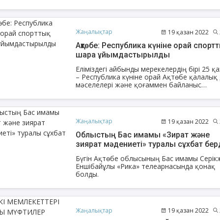
ауылында яғни облыстағы 70-ші жаңа меш
халық игілігіне берілді.
Жаңалықтар
19 қазан 2022
Ақтөбе: Республика күніне орай спортт
шара ұйымдастырылды
Еліміздегі айбынды мерекелердің бірі 25 қ
– Республика күніне орай Ақтөбе қалалық дін
мәселелері және қоғаммен байланыс
жөніндегі орталығының басшысы Сансызб
Жәдігерұлы және Ақтөбе қалалық орталы
мешітінде Бас имам Нұрлыбек
Шакизадаұлының бастамасымен іс-шара өт
Жаңалықтар
19 қазан 2022
Облыстың Бас имамы «Зират және
зиярат мәдениеті» туралы сұхбат бер
Бүгін Ақтөбе облысының Бас имамы Серік
Еншібайұлы «Рика» телеарнасында қонақ
болды.
Жаңалықтар
19 қазан 2022