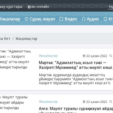
ашу курстары
Құран онлайн
Мақалалар
Сұрақ-жауап
Видео
Аудио
Кі
ты бет
Жаңалықтар
Жаңалықтар
22 қазан 2022
Мәртөк: "Адамзаттың асыл тәжі —
Хазіреті Мұхаммед” атты мәуліт кеші
ұйымдастырылды
Мәртөк ауданында аудандық мешіттің
ұйымдастыруымен “Адамзаттың асыл тәжі —
Хазіреті Мұхаммед” атты мәуліт кеші өтті.
Жаңалықтар
22 қазан 2022
Алға: Мәуліт туралы сұрақ-жауап айд