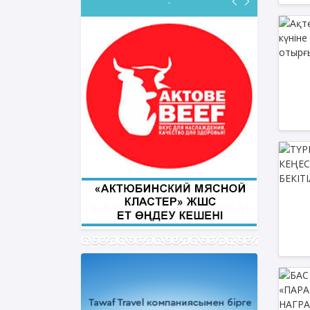
-
ФИҚҺ ДӘРІСТЕРІ
Нұрбол Смағұлов
""Нұр Ғасыр" облыстық мешітінің
наиб имамы
ТІКЕЛЕЙ ЭФИРДЕ
Аптаның сәрсенбі күндері сағат
21:00 (Ақтөбе уақытымен)
Біздің nur_gasyr Instagram
парақшамызда