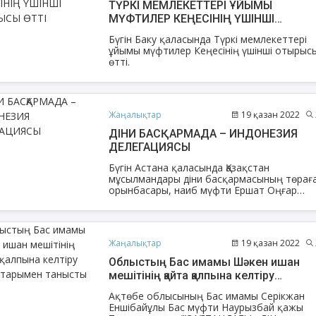
ТҮРКІ МЕМЛЕКЕТТЕРІ ҰЙЫМЫ
МҮФТИЛЕР КЕҢЕСІНІҢ ҮШІНШІ
ОТЫРЫСЫ ӨТТІ
Бүгін Баку қаласында Түркі мемлекеттері
ұйымы мүфтилер Кеңесінің үшінші отырыс
өтті.
Жаңалықтар
19 қазан 2022
ДІНИ БАСҚАРМАДА – ИНДОНЕЗИЯ
ДЕЛЕГАЦИЯСЫ
Бүгін Астана қаласында Қазақстан
мұсылмандары діни басқармасының төрағ
орынбасары, наиб мүфти Ершат Оңғар
Индонезиядағы Сұлтан Шариф Касим Риа
атындағы мемлекеттік Ислам университеті
ректоры, доктор, профессор Хайруннас
Ражаб бастаған делегациямен кездесті.
Жаңалықтар
19 қазан 2022
Облыстың Бас имамы Шәкен ишан
мешітінің қайта қалпына келтіру
жұмыстарымен танысты
Ақтөбе облысының Бас имамы Серікжан
Еншібайұлы Бас мүфти Наурызбай қажы