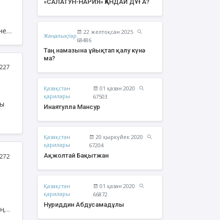
«САЛАТУН-НАРИЯ» ҚАНДАЙ ДҰҒА?
22 желтоқсан 2025
Жаңалықтар
68486
ры
Таң намазына ұйықтап қалу күнә
ма?
227
Қазақстан
01 қазан 2020
қарилары
67503
мы
Инаятулла Мансур
Қазақстан
20 қыркүйек 2020
жолтай Бақытжан
Әбішев Қуаныш
қарилары
67204
Тоқсанбайұлы
Ақжолтай Бақытжан
272
Қазақстан
01 қазан 2020
қарилары
66872
Нуриддин Абдусамадұлы
ың