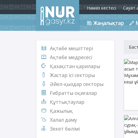
Намаз кестесі
Сауат 
Жаңалықтар
Бас
Ақтөбе мешіттері
Ақтөбе медресесі
Қазақстан қарилары
Жастар ісі секторы
Әйел-қыздар секторы
Ғибратты оқиғалар
Құттықтаулар
Қажылық
Халал даму
Зекет бөлімі