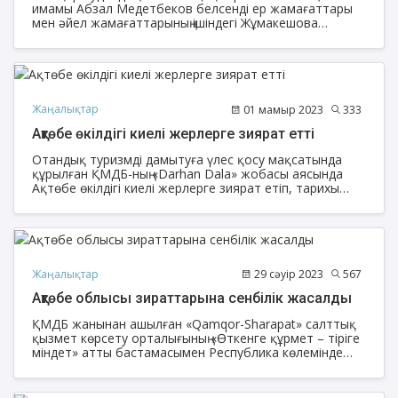
имамы Абзал Медетбеков белсенді ер жамағаттары
мен әйел жамағаттарының ішіндегі Жұмакешова
Айғаным Ідірісқызы және Тахаева Гүлдариға
Шудабайқызын алғыс хатпен марапаттап, бағалы
сыйлықтарды табыстады.
Жаңалықтар
01 мамыр 2023
333
Ақтөбе өкілдігі киелі жерлерге зиярат етті
Отандық туризмді дамытуға үлес қосу мақсатында
құрылған ҚМДБ-ның «Darhan Dala» жобасы аясында
Ақтөбе өкілдігі киелі жерлерге зиярат етіп, тарихы
терең Темір қаласындағы мешіт пен Темір ауданындағы
Шұбарқұдық елдімекеніне жақын жердегі қасиетті
ата-баба қорымына барып, Қоңыр Қашақ баласы
Досжан Хазіреттің басында Құран оқыды.
Жаңалықтар
29 сәуір 2023
567
Ақтөбе облысы зираттарына сенбілік жасалды
ҚМДБ жанынан ашылған «Qamqor-Sharapat» салттық
қызмет көрсету орталығының «Өткенге құрмет – тіріге
міндет» атты бастамасымен Республика көлемінде
облыс, аудан, ауылдық жерлердегі мұсылмандар
жерленген зираттардың басы, ауласы тазаланып,
сенбілік өткізілді.