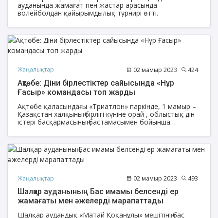
ауданында жамағат пен жастар арасында
волейболдан қайырымдылық турнирі өтті.
Жаңалықтар
02 мамыр 2023
424
Ақтөбе: Діни бірлестіктер сайысында «Нұр
Ғасыр» командасы топ жарды
Ақтөбе қаласындағы «Триатлон» паркінде, 1 мамыр –
Қазақстан халқының бірлігі күніне орай , облыстық дін
істері басқармасының бастамасымен бойынша
«Жарық» ҚБ ұйымдастыруымен діни бірлестіктер
өкілдерінің қатысуымен «Көңілді старт» атты спорттық іс
- шара өтті.
Жаңалықтар
02 мамыр 2023
493
Шалқар ауданының Бас имамы белсенді ер
жамағаты мен әжелерді марапаттады
Шалқар аудандық «Матай Қоқанұлы» мешітінің бас