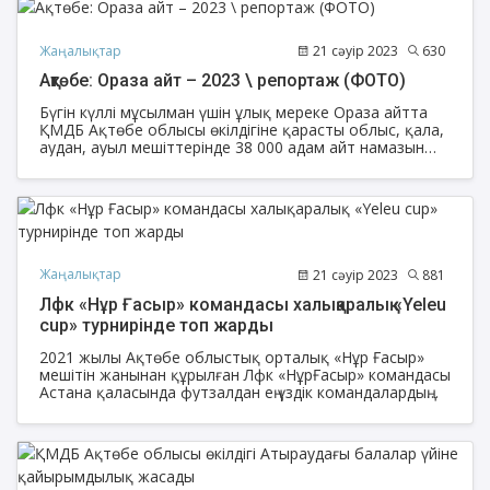
Жаңалықтар
21 сәуір 2023
630
Ақтөбе: Ораза айт – 2023 \ репортаж (ФОТО)
Бүгін күллі мұсылман үшін ұлық мереке Ораза айтта
ҚМДБ Ақтөбе облысы өкілдігіне қарасты облыс, қала,
аудан, ауыл мешіттерінде 38 000 адам айт намазын
оқыды.
Жаңалықтар
21 сәуір 2023
881
Лфк «Нұр Ғасыр» командасы халықаралық «Yeleu
cup» турнирінде топ жарды
2021 жылы Ақтөбе облыстық орталық «Нұр Ғасыр»
мешітін жанынан құрылған Лфк «НұрҒасыр» командасы
Астана қаласында футзалдан ең үздік командалардың
қатысуымен өтетін халықаралық «Yeleu cup» турниріне
алғаш рет Ақтөбе облысы атынан қатысып, жақсы
нәтижеге қол жеткізді.