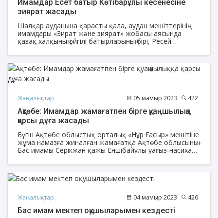
Имамдар Есет батыр Көтібарұлы кесенесіне
зиярат жасады
Шалқар ауданына қарасты қала, аудан мешіттерінің
имамдары «Зират және зиярат» жобасы аясында
қазақ халқының әйгілі батырларының бірі, Ресей
империясының отаршылдық саясатына қарсы ұлт-
азаттық қозғалыстың басшысы Есет батыр Көтібарұлы
кесенесін зиярат етті.
Жаңалықтар
05 мамыр 2023
422
Ақтөбе: Имамдар жамағатпен бірге қуаңшылыққа
қарсы дұға жасады
Бүгін Ақтөбе облыстық орталық «Нұр Ғасыр» мешітіне
жұма намазға жиналған жамағатқа Ақтөбе облысының
Бас имамы Серікжан қажы Еншібайұлы уағыз-насихат
айтты.
Жаңалықтар
04 мамыр 2023
426
Бас имам мектеп оқушыларымен кездесті