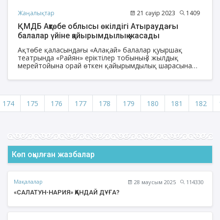
Жаңалықтар
21 сәуір 2023
1409
ҚМДБ Ақтөбе облысы өкілдігі Атыраудағы
балалар үйіне қайырымдылық жасады
Ақтөбе қаласындағы «Алақай» балалар қуыршақ
театрында «Райян» еріктілер тобының 3 жылдық
мерейтойына орай өткен қайырымдылық шарасына
ҚМДБ «Зекет және қайырымдылық» қорының Ақтөбе
облысы бойынша жауапты өкілі Әли Алмат арнайы
қатысып, Ақтөбе облысының Бас имамы Серікжан
Еншібайұлының құттықтауын жеткізіп, алғыс хат
174
175
176
177
178
179
180
181
182
табыстады.
Көп оқылған жазбалар
Мақалалар
28 маусым 2025
114330
«САЛАТУН-НАРИЯ» ҚАНДАЙ ДҰҒА?