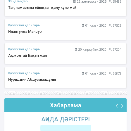
Жаңалықтар
22 желтоқсан 2025
68486
Таң намазына ұйықтап қалу күнә ма?
Қазақстан қарилары
01 қазан 2020
67503
Инаятулла Мансур
Қазақстан қарилары
20 қыркүйек 2020
67204
Ақжолтай Бақытжан
Қазақстан қарилары
01 қазан 2020
66872
Нуриддин Абдусамадұлы
Хабарлама
АҚИДА ДӘРІСТЕРІ