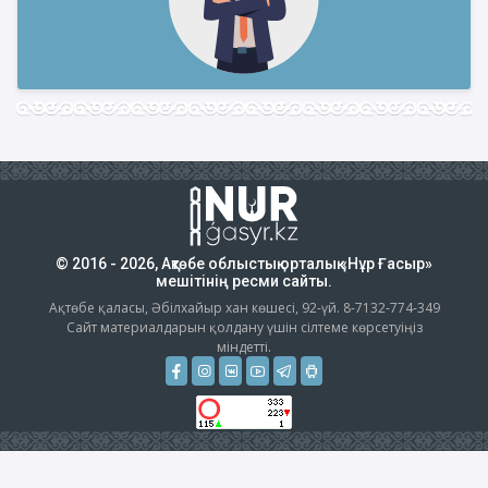
© 2016 - 2026, Ақтөбе облыстық орталық «Нұр Ғасыр»
мешітінің ресми сайты.
Ақтөбе қаласы, Әбілхайыр хан көшесі, 92-үй. 8-7132-774-349
Сайт материалдарын қолдану үшін сілтеме көрсетуіңіз
міндетті.