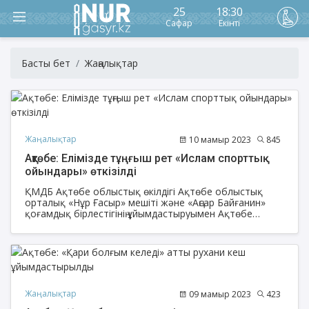
25
18:30
Сафар
Екінті
Басты бет
Жаңалықтар
Жаңалықтар
10 мамыр 2023
845
Ақтөбе: Елімізде тұңғыш рет «Ислам спорттық
ойындары» өткізілді
ҚМДБ Ақтөбе облыстық өкілдігі Ақтөбе облыстық
орталық «Нұр Ғасыр» мешіті және «Аңсар Байғанин»
қоғамдық бірлестігінің ұйымдастыруымен Ақтөбе
облысы жамағаты арасында «Ислам ынтымақтастық
ойындары» атты пайғамбар сүннетінде келген
спорттық ойындардан эстафеталық сайыстар
өткізілді.
Жаңалықтар
09 мамыр 2023
423