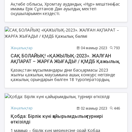
Ақтөбе облысы, Хромтау аудандық «Нұр» мешітінің Бас
имамы Ерік Сұлтанов Дөн ауылдық мектеп
оқушыларымен кездесті.
Жаңалықтар
04 мамыр 2023
793
САҚ БОЛАЙЫҚ! «ҚАЖЫЛЫҚ-2023». ЖАЛҒАН
АҚПАРАТ – ЖАРҒА ЖЫҒАДЫ! / ҚМДБ Қажылық
бөлімі
Қазақстан мұсылмандары діни басқармасы 2023
жылғы қажылық маусымына ашық конкурс негізінде
қажылық орындарын бөлген 18 туроператордың
құлшылықты ұйымдастыру барысындағы кедергілері
жайлы хабарлаған болатынбыз.
Жаңалықтар
02 мамыр 2023
446
Қобда: Бірлік күні қайырымдылық турнирі
өткізілді
1 мамыр – бірлік күні мерекесіне орай Қобда