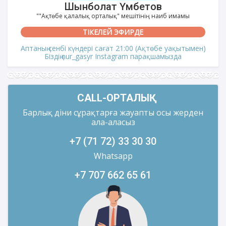
Шынболат Үмбетов
""Ақтөбе қалалық орталық" мешітінің наиб имамы
ТІКЕЛЕЙ ЭФИРДЕ
Аптаның сенбі күндері сағат 21:00 (Ақтөбе уақытымен)
Біздің nur_gasyr Instagram парақшамызда
CALL-ОРТАЛЫҚ
Барлық діни сұрақтарға жауапты осы жерден
ала-аласыз
+7 (71 72) 33 30 30
Whatsapp
+7 707 662 65 61