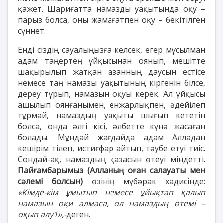
қажет. Шариғатта намазды уақытында оқу –
парыз болса, оны жамағатпен оқу – бекітілген
сүннет.
Енді сіздің сауалыңызға келсек, егер мұсылман
адам таңертең ұйқысынан оянып, мешітте
шақырылып жатқан азанның даусын естісе
немесе таң намазы уақытының кіргенін білсе,
дереу тұрып, намазын оқуы керек. Ал ұйқысы
ашылып оянғанымен, енжарлықпен, әдейілеп
тұрмай, намаздың уақыты шығып кететін
болса, онда әлгі кісі, әлбетте күнә жасаған
болады. Мұндай жағдайда адам Алладан
кешірім тілеп, истиғфар айтып, тәубе етуі тиіс.
Сондай-ақ, намаздың қазасын өтеуі міндетті.
Пайғамбарымыз (Алланың оған салауаты мен
сәлемі болсын)
өзінің мүбәрак хадисінде:
«Кімде-кім ұмытып немесе ұйықтап қалып
намазын оқи алмаса, ол намаздың өтемі –
оқып алу1»,-
деген.