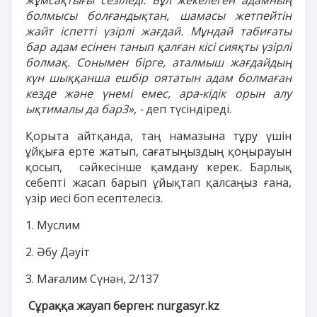
болмысы болғандықтан, шамасы жетпейтін
жайт іспетті үзірлі жағдай. Мұндай табиғаты
бар адам есінен танып қалған кісі сияқты үзірлі
болмақ. Сонымен бірге, аталмыш жағдайдың
күн шыққанша ешбір оятатын адам болмаған
кезде және үнемі емес, ара-кідік орын алу
ықтималы да бар3», -
деп түсіндіреді.
Қорыта айтқанда, таң намазына тұру үшін
ұйқыға ерте жатып, сағатыңыздың қоңырауын
қосып, сәйкесінше қамдану керек. Барлық
себепті жасап барып ұйықтап қалсаңыз ғана,
үзір иесі боп есептелесіз.
1. Муслим
2. Әбу Дәуіт
3. Мағалим Сүнән, 2/137
Сұраққа жауап берген:
nurgasyr.kz