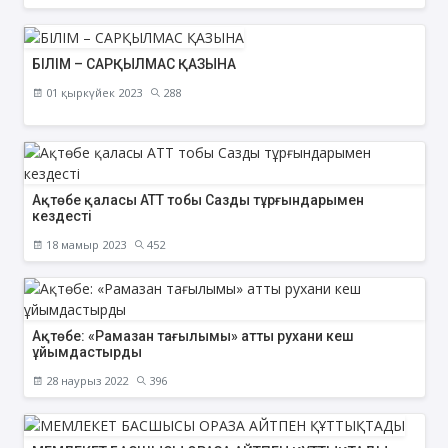
БІЛІМ – САРҚЫЛМАС ҚАЗЫНА
01 қыркүйек 2023
288
Ақтөбе қаласы АТТ тобы Сазды тұрғындарымен
кездесті
18 мамыр 2023
452
Ақтөбе: «Рамазан тағылымы» атты рухани кеш
ұйымдастырды
28 наурыз 2022
396