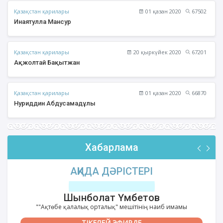
Қазақстан қарилары
01 қазан 2020
67502
Инаятулла Мансур
Қазақстан қарилары
20 қыркүйек 2020
67201
Ақжолтай Бақытжан
Қазақстан қарилары
01 қазан 2020
66870
Нуриддин Абдусамадұлы
Хабарлама
АҚИДА ДӘРІСТЕРІ
Шынболат Үмбетов
""Ақтөбе қалалық орталық" мешітінің наиб имамы
ТІКЕЛЕЙ ЭФИРДЕ