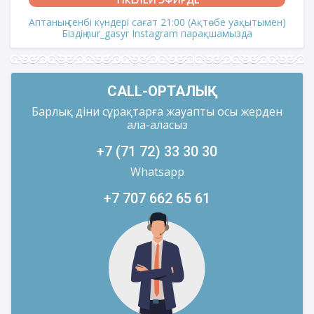
Аптаның сенбі күндері сағат 21:00 (Ақтөбе уақытымен)
Біздің nur_gasyr Instagram парақшамызда
CALL-ОРТАЛЫҚ
Барлық діни сұрақтарға жауапты осы жерден
ала-аласыз
+7 (71 72) 33 30 30
Whatsapp
+7 707 662 65 61