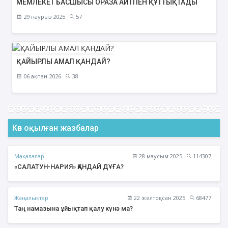
МЕМЛЕКЕТ БАСШЫСЫ ОРАЗА АЙТПЕН ҚҰТТЫҚТАДЫ
29 наурыз 2025
57
ҚАЙЫРЛЫ АМАЛ ҚАНДАЙ?
06 ақпан 2026
38
Көп оқылған жазбалар
Мақалалар
28 маусым 2025
114307
«САЛАТУН-НАРИЯ» ҚАНДАЙ ДҰҒА?
Жаңалықтар
22 желтоқсан 2025
68477
Таң намазына ұйықтап қалу күнә ма?