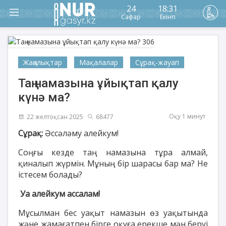
24
18:31
Сафар
Екінті
Жаңалықтар
Мақалалар
Сұрақ-жауап
Таң намазына ұйықтап қалу
күнә ма?
Оқу 1 минут
22 желтоқсан 2025
68477
Сұрақ:
Әссәләму алейкум!
Соңғы кезде таң намазына тұра алмай,
қиналып жүрмін. Мұның бір шарасы бар ма? Не
істесем болады?
Уа алейкум ассалам!
Мұсылман бес уақыт намазын өз уақытында
және жамағатпен бірге оқуға ерекше мән беруі