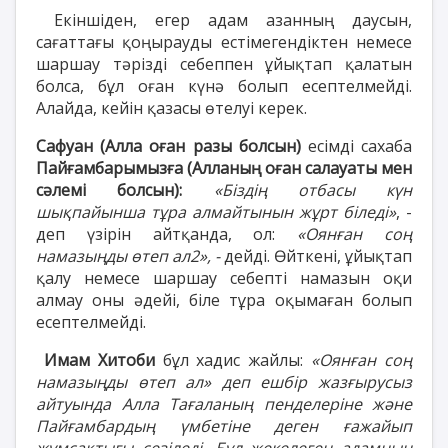
Екіншіден, егер адам азанның даусын,
сағаттағы қоңырауды естімегендіктен немесе
шаршау тәрізді себеппен ұйықтап қалатын
болса, бұл оған күнә болып есептелмейді.
Алайда, кейін қазасы өтелуі керек.
Сафуан (Алла оған разы болсын)
есімді сахаба
Пайғамбарымызға (Алланың оған салауаты мен
сәлемі болсын):
«Біздің отбасы күн
шықпайынша тұра алмайтынын жұрт біледі»
, -
деп үзірін айтқанда, ол:
«Оянған соң
намазыңды өтеп ал2», -
дейді. Өйткені, ұйықтап
қалу немесе шаршау себепті намазын оқи
алмау оны әдейі, біле тұра оқымаған болып
есептелмейді.
Имам Хитоби
бұл хадис жайлы:
«Оянған соң
намазыңды өтеп ал» деп ешбір жазғырусыз
айтуында Алла Тағаланың пенделеріне және
Пайғамбардың үмбетіне деген ғажайып
жұмсақтығы сезіледі. Бұл жекелеген адамның