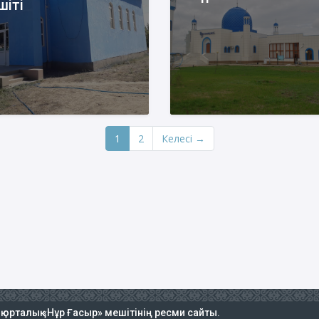
шіті
1
2
Келесі →
ық орталық «Нұр Ғасыр» мешітінің ресми сайты.