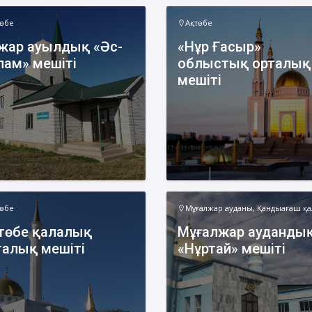
төбе
Ақтөбе
жар ауылдық «Әс-
«Нұр Ғасыр»
лам» мешіті
облыстық орталық
мешіті
енов Бекжан
Жұмабаев Данияр
Ақ
ангелдіұлы
төбе
Мұғалжар ауданы, Қандыағаш қ
Әлимұхамедұлы
төбе қалалық
Мұғалжар ауданды
талық мешіті
«Нұртай» мешіті