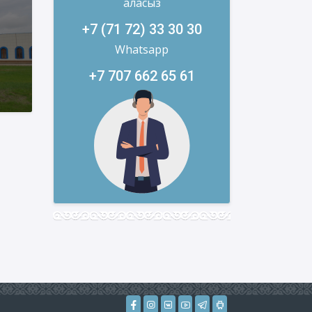
аласыз
+7 (71 72) 33 30 30
Whatsapp
+7 707 662 65 61