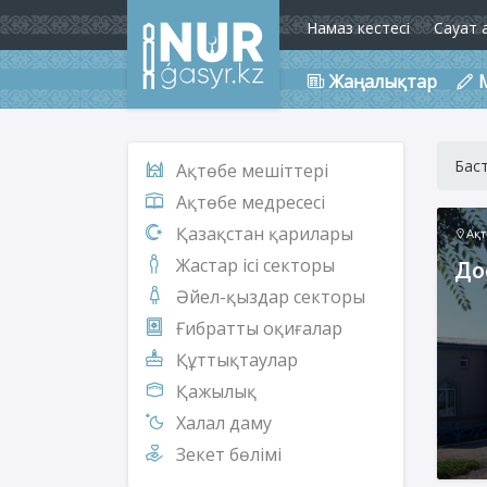
Намаз кестесі
Сауат 
Жаңалықтар
Бас
Ақтөбе мешіттері
Ақтөбе медресесі
Қазақстан қарилары
Ақ
Жастар ісі секторы
До
Әйел-қыздар секторы
Ғибратты оқиғалар
Құттықтаулар
Қажылық
Халал даму
Зекет бөлімі