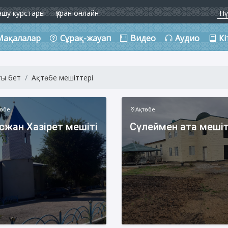
ашу курстары
Құран онлайн
Мақалалар
Сұрақ-жауап
Видео
Аудио
Кі
ты бет
Ақтөбе мешіттері
төбе
Ақтөбе
сжан Хазірет мешіті
Сүлеймен ата мешіт