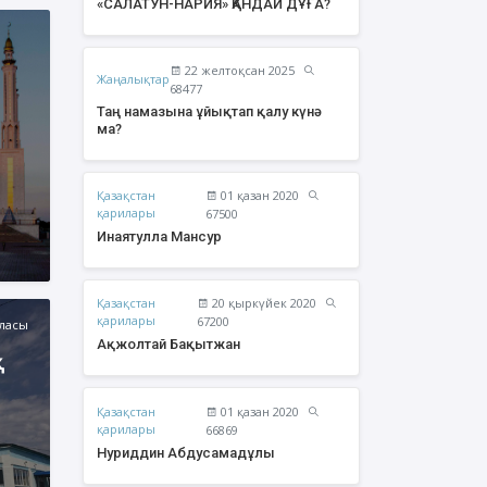
«САЛАТУН-НАРИЯ» ҚАНДАЙ ДҰҒА?
22 желтоқсан 2025
Жаңалықтар
68477
Таң намазына ұйықтап қалу күнә
ма?
Қазақстан
01 қазан 2020
қарилары
67500
Инаятулла Мансур
Қазақстан
20 қыркүйек 2020
жолтай Бақытжан
Әбішев Қуаныш
қарилары
67200
аласы
Тоқсанбайұлы
Ақжолтай Бақытжан
қ
Қазақстан
01 қазан 2020
қарилары
66869
Нуриддин Абдусамадұлы