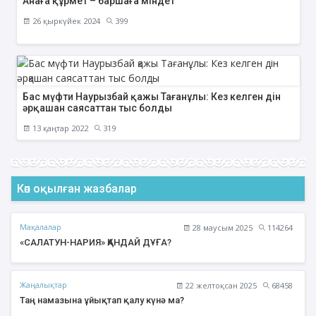
Анаға құрмет – баршаға міндет
26 қыркүйек 2024
399
Бас мүфти Наурызбай қажы Тағанұлы: Кез келген дін
әрқашан саясаттан тыс болды
13 қаңтар 2022
319
Көп оқылған жазбалар
Мақалалар
28 маусым 2025
114264
«САЛАТУН-НАРИЯ» ҚАНДАЙ ДҰҒА?
Жаңалықтар
22 желтоқсан 2025
68458
Таң намазына ұйықтап қалу күнә ма?