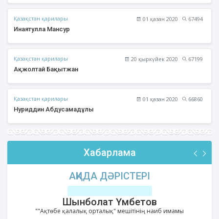
Қазақстан қарилары
01 қазан 2020
67494
Инаятулла Мансур
Қазақстан қарилары
20 қыркүйек 2020
67199
Ақжолтай Бақытжан
Қазақстан қарилары
01 қазан 2020
66860
Нуриддин Абдусамадұлы
Хабарлама
АҚИДА ДӘРІСТЕРІ
Шынболат Үмбетов
""Ақтөбе қалалық орталық" мешітінің наиб имамы