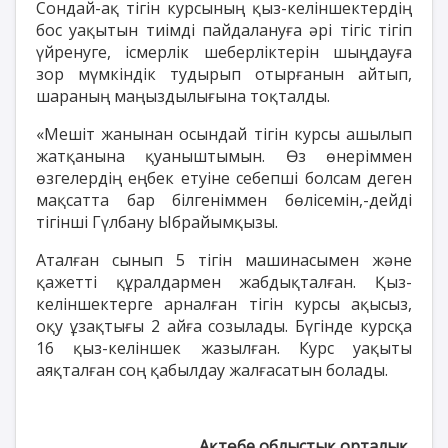
Сондай-ақ тігін курсының қыз-келіншектердің
бос уақытын тиімді пайдалануға әрі тігіс тігіп
үйренуге, ісмерлік шеберліктерін шыңдауға
зор мүмкіндік тудырып отырғанын айтып,
шараның маңыздылығына тоқталды.
«Мешіт жанынан осындай тігін курсы ашылып
жатқанына қуаныштымын. Өз өнеріммен
өзгелердің еңбек етуіне себепші болсам деген
мақсатта бар білгеніммен бөлісемін,-дейді
тігінші Гүлбану Ыбрайымқызы.
Аталған сынып 5 тігін машинасымен және
қажетті құралдармен жабдықталған. Қыз-
келіншектерге арналған тігін курсы ақысыз,
оқу ұзақтығы 2 айға созылады. Бүгінде курсқа
16 қыз-келіншек жазылған. Курс уақыты
аяқталған соң қабылдау жалғасатын болады.
Ақтөбе облыстық орталық