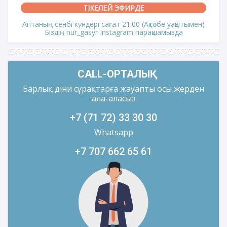
ТІКЕЛЕЙ ЭФИРДЕ
Аптаның сенбі күндері сағат 21:00 (Ақтөбе уақытымен)
Біздің nur_gasyr Instagram парақшамызда
CALL-ОРТАЛЫҚ
Барлық діни сұрақтарға жауапты осы жерден
ала-аласыз
+7 (71 72) 33 30 30
Whatsapp
+7 707 662 65 61