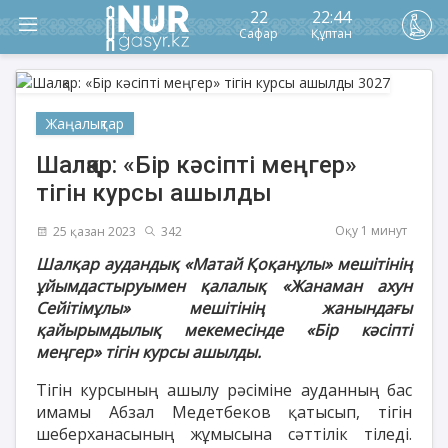
22
22:44
Сафар
Құптан
Жаңалықтар
Шалқар: «Бір кәсіпті меңгер»
тігін курсы ашылды
Оқу 1 минут
25 қазан 2023
342
Шалқар аудандық «Матай Қоқанұлы» мешітінің
ұйымдастыруымен қалалық «Жанаман ахун
Сейітімұлы» мешітінің жанындағы
қайырымдылық мекемесінде «Бір кәсіпті
меңгер» тігін курсы ашылды.
Тігін курсының ашылу рәсіміне ауданның бас
имамы Абзал Медетбеков қатысып, тігін
шеберханасының жұмысына сәттілік тіледі.