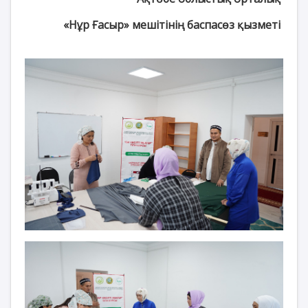
«Нұр Ғасыр» мешітінің баспасөз қызметі