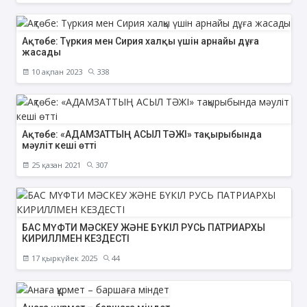
Ақтөбе: Түркия мен Сирия халқы үшін арнайы дұға
жасады
10 ақпан 2023
338
Ақтөбе: «АДАМЗАТТЫҢ АСЫЛ ТӘЖІ» тақырыбында
мәуліт кеші өтті
25 қазан 2021
307
БАС МҮФТИ МӘСКЕУ ЖӘНЕ БҮКІЛ РУСЬ ПАТРИАРХЫ
КИРИЛЛМЕН КЕЗДЕСТІ
17 қыркүйек 2025
44