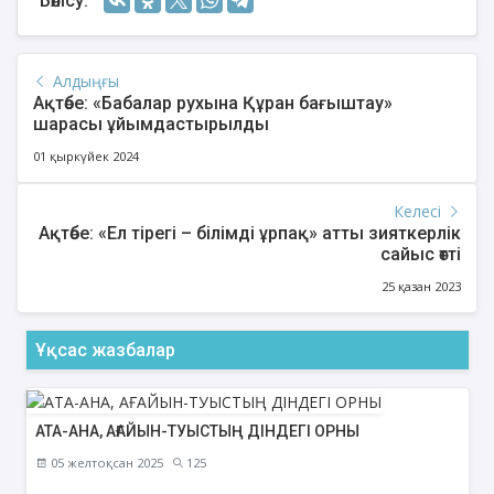
Бөлісу:
Алдыңғы
Ақтөбе: «Бабалар рухына Құран бағыштау»
шарасы ұйымдастырылды
01 қыркүйек 2024
Келесі
Ақтөбе: «Ел тірегі – білімді ұрпақ» атты зияткерлік
сайыс өтті
25 қазан 2023
Ұқсас жазбалар
АТА-АНА, АҒАЙЫН-ТУЫСТЫҢ ДІНДЕГІ ОРНЫ
05 желтоқсан 2025
125