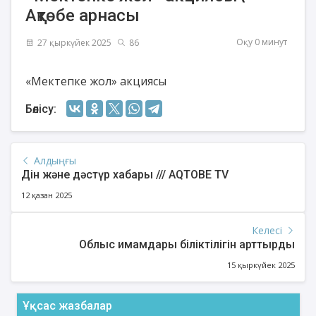
Ақтөбе арнасы
Оқу 0 минут
27 қыркүйек 2025
86
«Мектепке жол» акциясы
Бөлісу:
Алдыңғы
Дін және дәстүр хабары /// AQTOBE TV
12 қазан 2025
Келесі
Облыс имамдары біліктілігін арттырды
15 қыркүйек 2025
Ұқсас жазбалар