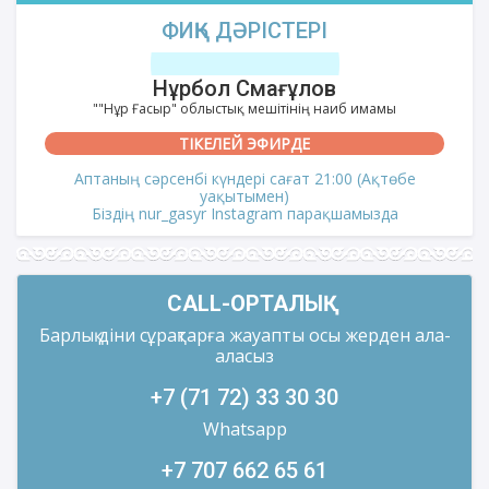
ФИҚҺ ДӘРІСТЕРІ
Нұрбол Смағұлов
""Нұр Ғасыр" облыстық мешітінің наиб имамы
ТІКЕЛЕЙ ЭФИРДЕ
Аптаның сәрсенбі күндері сағат 21:00 (Ақтөбе
уақытымен)
Біздің nur_gasyr Instagram парақшамызда
CALL-ОРТАЛЫҚ
Барлық діни сұрақтарға жауапты осы жерден ала-
аласыз
+7 (71 72) 33 30 30
Whatsapp
+7 707 662 65 61