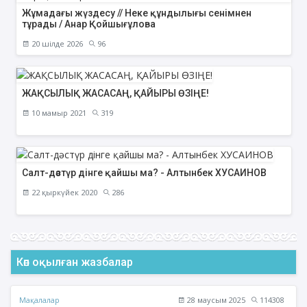
Жұмадағы жүздесу // Неке құндылығы сенімнен
тұрады / Анар Қойшығұлова
20 шілде 2026
96
ЖАҚСЫЛЫҚ ЖАСАСАҢ, ҚАЙЫРЫ ӨЗІҢЕ!
10 мамыр 2021
319
Салт-дәстүр дінге қайшы ма? - Алтынбек ХУСАИНОВ
22 қыркүйек 2020
286
Көп оқылған жазбалар
Мақалалар
28 маусым 2025
114308