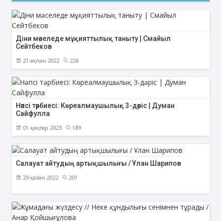
Діни мәселеде мұқияттылық таныту | Смайыл
Сейтбеков
21 ақпан 2022
228
Нәпсі тәрбиесі: Көреалмаушылық 3-дәріс | Думан
Сайфулла
01 қаңтар 2023
189
Салауат айтудың артықшылығы / Ұлан Шарипов
29 қазан 2022
201