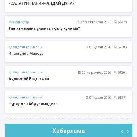
«САЛАТУН-НАРИЯ» ҚАНДАЙ ДҰҒА?
Жаңалықтар
22 желтоқсан 2025
68478
Таң намазына ұйықтап қалу күнә ма?
Қазақстан қарилары
01 қазан 2020
67503
Инаятулла Мансур
Қазақстан қарилары
20 қыркүйек 2020
67201
Ақжолтай Бақытжан
Қазақстан қарилары
01 қазан 2020
66871
Нуриддин Абдусамадұлы
Хабарлама