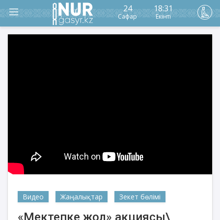
24
18:31
Сафар
Екінті
Видео
Жаңалықтар
Зекет бөлімі
«Мектепке жол» акциясы\