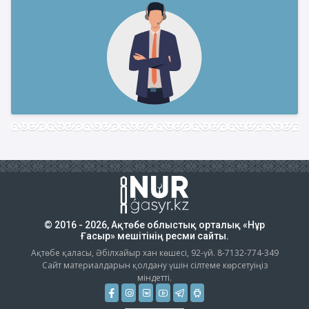
© 2016 - 2026, Ақтөбе облыстық орталық «Нұр
Ғасыр» мешітінің ресми сайты.
Ақтөбе қаласы, Әбілхайыр хан көшесі, 92-үй. 8-7132-774-349
Сайт материалдарын қолдану үшін сілтеме көрсетуіңіз
міндетті.