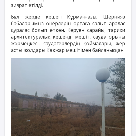
зиярат етілді.
Бұл жерде кешегі Құрманғазы, Шернияз
бабаларымыз өнерлерін ортаға салып аралас
құралас болып өткен. Керуен сарайы, тарихи
архитектуралық кешенді мешіт, сауда орыны
жәрмеңкесі, саудагерлердің қоймалары, жер
асты жолдары Көкжар мешітімен байланысқан.