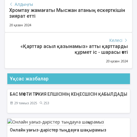
Алдыңғы
Хромтау жамағаты Мысжан атаның ескерткішін
зиярат етті
20 қазан 2024
Келесі
«Қарттар асыл қазынамыз» атты қарттарды
құрмет іс - шарасы өтті
20 қазан 2024
Ұқсас жазбалар
БАС МҮФТИ ТҮРКИЯ ЕЛШІСІНІҢ КЕҢЕСШІСІН ҚАБЫЛДАДЫ
29 тамыз 2025
253
Онлайн уағыз-дәрістер тыңдауға шақырамыз