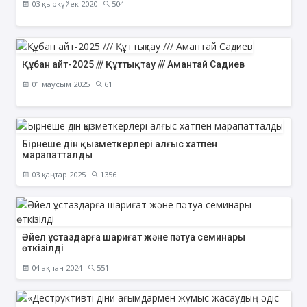
03 қыркүйек 2020
504
Құбан айт-2025 /// Құттықтау /// Амантай Садиев
01 маусым 2025
61
Бірнеше дін қызметкерлері алғыс хатпен
марапатталды
03 қаңтар 2025
1356
Әйел ұстаздарға шариғат және пәтуа семинары
өткізілді
04 ақпан 2024
551