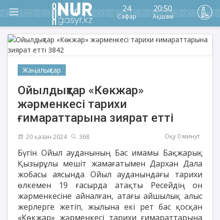
24
20:50
Сафар
Ақшам
Жаңалықтар
Ойылдықтар «Көкжар»
жәрменкесі тарихи
ғимараттарына зиярат етті
Оқу 0 минут
20 қазан 2024
368
Бүгін Ойыл ауданының Бас имамы Бақжарық
Қызырұлы мешіт жамағатымен Дархан Дала
жобасы аясында Ойыл ауданындағы тарихи
өлкемен 19 ғасырда атақты Ресейдің он
жәрменкесіне айналған, атағы айшылық алыс
жерлерге жетіп, жылына екі рет бас қосқан
«Көкжар» жәрменкесі тарихи ғимараттарына