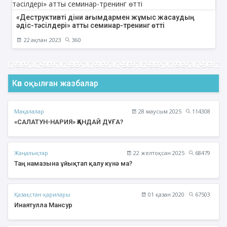
«Деструктивті діни ағымдармен жұмыс жасаудың
әдіс-тәсілдері» атты семинар-тренинг өтті
22 ақпан 2023
360
Көп оқылған жазбалар
Мақалалар
28 маусым 2025
114308
«САЛАТУН-НАРИЯ» ҚАНДАЙ ДҰҒА?
Жаңалықтар
22 желтоқсан 2025
68479
Таң намазына ұйықтап қалу күнә ма?
Қазақстан қарилары
01 қазан 2020
67503
Инаятулла Мансур