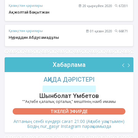
Қазақстан қарилары
20 қыркүйек 2020
67201
Ақжолтай Бақытжан
Қазақстан қарилары
01 қазан 2020
66871
Нуриддин Абдусамадұлы
Хабарлама
АҚИДА ДӘРІСТЕРІ
Шынболат Үмбетов
""Ақтөбе қалалық орталық" мешітінің наиб имамы
ТІКЕЛЕЙ ЭФИРДЕ
Аптаның сенбі күндері сағат 21:00 (Ақтөбе уақытымен)
Біздің nur_gasyr Instagram парақшамызда