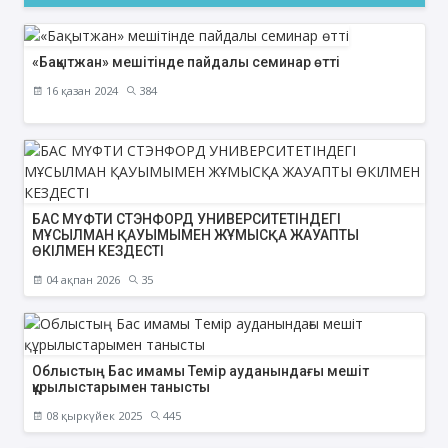
«Бақытжан» мешітінде пайдалы семинар өтті
16 қазан 2024
384
БАС МҮФТИ СТЭНФОРД УНИВЕРСИТЕТІНДЕГІ
МҰСЫЛМАН ҚАУЫМЫМЕН ЖҰМЫСҚА ЖАУАПТЫ
ӨКІЛМЕН КЕЗДЕСТІ
04 ақпан 2026
35
Облыстың Бас имамы Темір ауданындағы мешіт
құрылыстарымен танысты
08 қыркүйек 2025
445