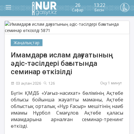
26
13:22
Сафар
Бесін
Жаңалықтар
Имамдарға ислам дағуатының
әдіс-тәсілдері бағытында
семинар өткізілді
Оқу 1 минут
03 ақпан 2026
126
Бүгін ҚМДБ «Уағыз-насихат» бөлімінің Ақтөбе
облысы бойынша жауапты маманы, Ақтөбе
облыстық орталық «Нұр Ғасыр» мешітінің наиб
имамы Нұрбол Смағұлов Ақтөбе қаласы
имамдарына арналған семинар-тренинг
өткізді.