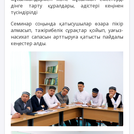
дінге тарту құралдары, әдістері кеңінен
түсіндірілді
Семинар соңында қатысушылар өзара пікір
алмасып, тәжірибелік сұрақтар қойып, уағыз-
насихат сапасын арттыруға қатысты пайдалы
кеңестер алды.