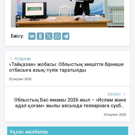
Бөлісу:
Алдыңғы
«Тайқазан» жобасы: Облыстық мешітте бірнеше
отбасыға азық-түлік таратылды
02 ақпан 2026
Келесі
Облыстың Бас имамы 2026 жыл – «Ислам және
адал қоғам» жылы аясында телеарнаға сұхбат
берді
03 ақпан 2026
Ұқсас жазбалар