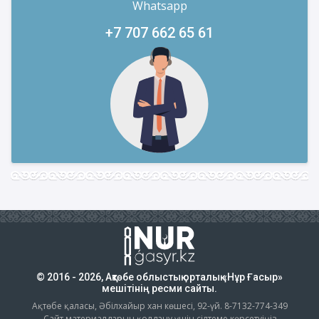
Whatsapp
+7 707 662 65 61
© 2016 - 2026, Ақтөбе облыстық орталық «Нұр Ғасыр»
мешітінің ресми сайты.
Ақтөбе қаласы, Әбілхайыр хан көшесі, 92-үй. 8-7132-774-349
Сайт материалдарын қолдану үшін сілтеме көрсетуіңіз