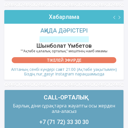
Хабарлама
АҚИДА ДӘРІСТЕРІ
Шынболат Үмбетов
""Ақтөбе қалалық орталық" мешітінің наиб имамы
ТІКЕЛЕЙ ЭФИРДЕ
Аптаның сенбі күндері сағат 21:00 (Ақтөбе уақытымен)
Біздің nur_gasyr Instagram парақшамызда
CALL-ОРТАЛЫҚ
Барлық діни сұрақтарға жауапты осы жерден
ала-аласыз
+7 (71 72) 33 30 30