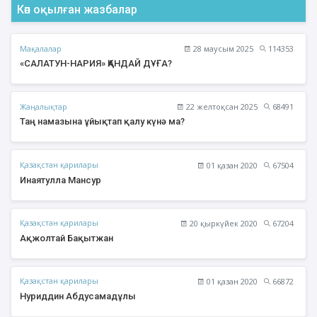
Көп оқылған жазбалар
Мақалалар
28 маусым 2025
114353
«САЛАТУН-НАРИЯ» ҚАНДАЙ ДҰҒА?
Жаңалықтар
22 желтоқсан 2025
68491
Таң намазына ұйықтап қалу күнә ма?
Қазақстан қарилары
01 қазан 2020
67504
Инаятулла Мансур
Қазақстан қарилары
20 қыркүйек 2020
67204
Ақжолтай Бақытжан
Қазақстан қарилары
01 қазан 2020
66872
Нуриддин Абдусамадұлы