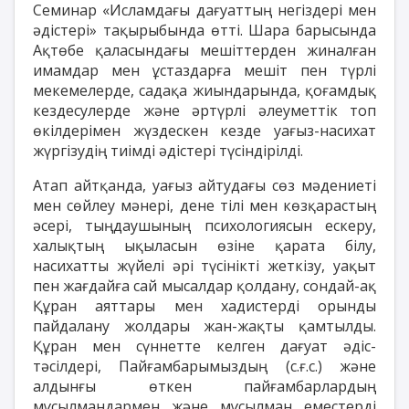
Семинар «Исламдағы дағуаттың негіздері мен
әдістері» тақырыбында өтті. Шара барысында
Ақтөбе қаласындағы мешіттерден жиналған
имамдар мен ұстаздарға мешіт пен түрлі
мекемелерде, садақа жиындарында, қоғамдық
кездесулерде және әртүрлі әлеуметтік топ
өкілдерімен жүздескен кезде уағыз-насихат
жүргізудің тиімді әдістері түсіндірілді.
Атап айтқанда, уағыз айтудағы сөз мәдениеті
мен сөйлеу мәнері, дене тілі мен көзқарастың
әсері, тыңдаушының психологиясын ескеру,
халықтың ықыласын өзіне қарата білу,
насихатты жүйелі әрі түсінікті жеткізу, уақыт
пен жағдайға сай мысалдар қолдану, сондай-ақ
Құран аяттары мен хадистерді орынды
пайдалану жолдары жан-жақты қамтылды.
Құран мен сүннетте келген дағуат әдіс-
тәсілдері, Пайғамбарымыздың (с.ғ.с.) және
алдынғы өткен пайғамбарлардың
мұсылмандармен және мұсылман еместерді