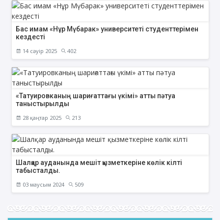
Бас имам «Нұр Мүбарак» университеті студенттерімен
кездесті
14 сәуір 2025
402
«Татуировканың шариғаттағы үкімі» атты пәтуа
таныстырылды
28 қаңтар 2025
213
Шалқар ауданында мешіт қызметкеріне көлік кілті
табысталды.
03 маусым 2024
509