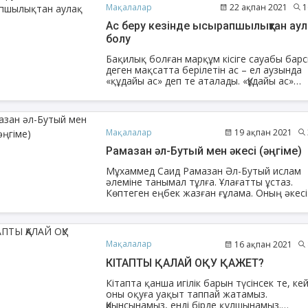
Мақалалар
22 ақпан 2021
1
Ас беру кезінде ысырапшылықтан аула
болу
Бақилық болған марқұм кісіге сауабы бар
деген мақсатта берілетін ас – ел аузында
«құдайы ас» деп те аталады. «Құдайы ас»
атауының өзі айтып тұрғандай Алла
Тағаланың разылығына қол жеткізу үшін
қайтыс болған марқұмға арнайы берілетін 
Мақалалар
19 ақпан 2021
Рамазан әл-Бутый мен әкесі (әңгіме)
Мұхаммед Саид Рамазан Әл-Бутый ислам
әлеміне танымал тұлға. Ұлағатты ұстаз.
Көптеген еңбек жазған ғұлама. Оның әкесі
молла Рамазан Әл-Бутый де өз заманыны
діни қайраткері. Бұл оқиға...
Мақалалар
16 ақпан 2021
КІТАПТЫ ҚАЛАЙ ОҚУ ҚАЖЕТ?
Кітапта қанша игілік барын түсінсек те, ке
оны оқуға уақыт таппай жатамыз.
Қиынсынамыз, енді бірде құлшынамыз.