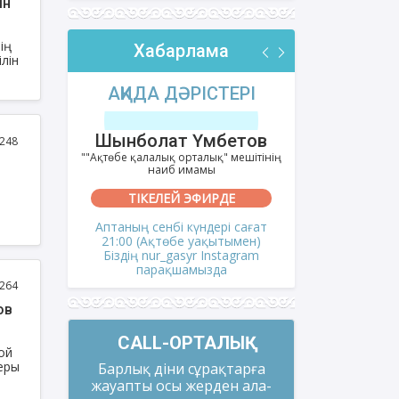
ін
ің
Хабарлама
ілін
РІ
ФИҚҺ ДӘРІСТЕРІ
АҚИДА
тов
Нұрбол Смағұлов
Шынбол
248
ешітінің
""Нұр Ғасыр" облыстық мешітінің
""Ақтөбе қалал
наиб имамы
на
ТІКЕЛЕЙ ЭФИРДЕ
ТІКЕ
сағат
Аптаның сәрсенбі күндері сағат
Аптаның се
арды
мен)
21:00 (Ақтөбе уақытымен)
21:00 (Ақ
gram
Біздің nur_gasyr Instagram
Біздің nu
парақшамызда
пар
264
ов
CALL-ОРТАЛЫҚ
ой
еры
Барлық діни сұрақтарға
жауапты осы жерден ала-