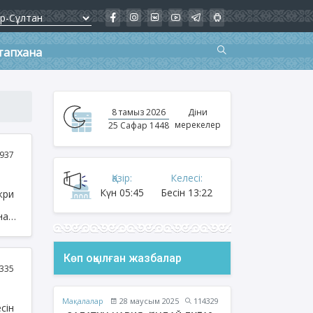
тапхана
8 тамыз 2026
Діни
мерекелер
25 Сафар 1448
937
Қазір:
Келесі:
Күн
05:45
Бесін
13:22
жри
р
на
ан
Көп оқылған жазбалар
ғла»
335
Мақалалар
28 маусым 2025
114329
сін