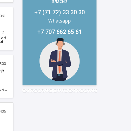
аласыз
+7 (71 72) 33 30 30
тия
061
Whatsapp
+7 707 662 65 61
 2
рың
мір
ң
ын
е
300
і?
не,
й
ына
а
ын
ір
ласы
406