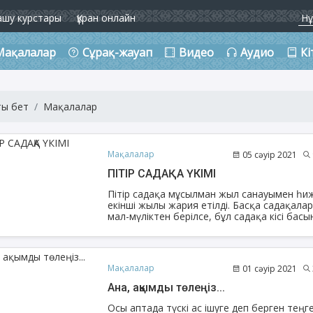
ашу курстары
Құран онлайн
Мақалалар
Сұрақ-жауап
Видео
Аудио
Кі
ты бет
Мақалалар
Мақалалар
05 сәуір 2021
ПІТІР САДАҚА ҮКІМІ
Пітір садақа мұсылман жыл санауымен һи
екінші жылы жария етілді. Басқа садақала
мал-мүліктен берілсе, бұл садақа кісі басы
берілетін болды. Алла Тағала Құранда:
«(Садақа беріп) өзін тазартқан әрі
Раббысының есімін еске алып, намаз оқығ
адам, сөзсіз, мұратына жетті», – деген («А
Мақалалар
01 сәуір 2021
сүресі, 14-15 аяттар).
Ана, ақымды төлеңіз...
Осы аптада түскі ас ішуге деп берген теңге