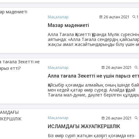
выходят из ситуации с ограничениями. Не
остались без внимания вопросы
благотворительности, а также мероприя
Мақалалар
26 ақпан 2021
1
в честь 30-летия Духовного управления
мусульман Казахстана.
Мазар мәдениеті
Алла Тағала Қасиетті Құранда Мүлік сүресінің
аятында: «Алла Тағала сендердің қайсыла
жақсы амал жасайтындарыңды білу үшін ө
мен өлімді жаратты», - дейді. Аяттың тере
сырына үңілсек, Жаббар Хақ адам баласын
өмірге қанат қақтырып, кейін өлім қылыш
сүйретіп келетінін әрі ол екеуінің арасы өт
Мақалалар
26 ақпан 2021
жақын екендігін ұғындырады. Халық
даналығында фәни өмірді «қамшының
Алла тағала Зекетті не үшін парыз етт
сабындай» деп меңзеуі осы аяттың тәмсілі
терең мағынасына қабысады.
Қайсыбір қоғамды алмайық оның ішінде ба
мен кедей қатар өмір сүреді. Алайда Құдай
Тағала мал-дүние, дәулет берілген құлдар
тиесілі бір парыз бекітті. Ол – зекет. Оларғ
зекетті парыз ету арқылы олардың назар
қоғамдағы тұрмысы төмендердің өміріне б
сәт аударуды қалайды. Әдетте төрт құбы
Мақалалар
26 ақпан 2021
тең, жағдайы түзік адам тұрмысы
нашарлардың жағдайын сезіне бермейді.
ИСЛАМДАҒЫ ЖАУАПКЕРШІЛІК
Біз өмір сүріп жатқан қазіргі қоғамда кез-