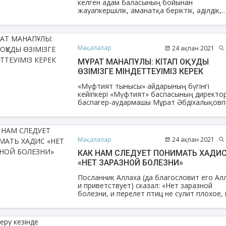
келген адам баласының бойынан
жауапкершілік, аманатқа беріктік, әділдік,
шыншылдық, сабырлық секілді қасиеттерд
іздейтініміз жасырын емес. Себебі қоғам
көркем мінез иелеріне мұқтаж. Яғни жаман
мінезді ортаның қалыптасуы, таралуы – а
Мақалалар
24 ақпан 2021
мен адам арасындағы тепе-теңдікті бұзып,
қоғамның құлдырауына әкеп соғатыны
МҰРАТ МАНАПҰЛЫ: КІТАП ОҚУДЫ
белгілі. Ол үшін не істемек керек?
ӨЗІМІЗГЕ МІНДЕТТЕУІМІЗ КЕРЕК
«Мүфтият тынысы» айдарының бүгінгі
кейіпкері «Мүфтият» баспасының директо
баспагер-аудармашы Мұрат Әбдіхалықовп
сұхбатымызды назарларыңызға ұсынамыз.
Мақалалар
24 ақпан 2021
КАК НАМ СЛЕДУЕТ ПОНИМАТЬ ХАДИ
«НЕТ ЗАРАЗНОЙ БОЛЕЗНИ»
Посланник Аллаха (да благословит его Ал
и приветствует) сказал: «Нет заразной
болезни, и перелет птиц не сулит плохое,
доброе предзнаменование радует меня».
Сахабы спросили: «Что такое доброе
предзнаменование?» Он ответил: «Благое
слово» (Бухари, Муслим).