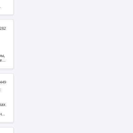
і
дам
282
ры,
ен
449
С
лах
 но