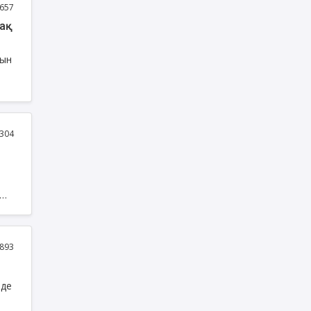
657
қ
сын
ас.
304
ң
893
йде