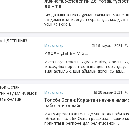
Жәннатқа жетелейтін де, тозаққа түсірет
де – тіл
Бір данышпан кісі Лұқман хәкімнен мал етін
ең дәмді қай жері деп сұрағанда, малдың т
ұсынған екен.
ФИҚҺ ДӘРІСТЕРІ
АҚИДА ДӘРІСТЕ
Нұрбол Смағұлов
Шынболат Үмбе
Мақалалар
16 наурыз 2021
""Нұр Ғасыр" облыстық мешітінің
""Ақтөбе қалалық орталық" м
ИХСАН ДЕГЕНІМІЗ...
наиб имамы
наиб имамы
Ихсан сөзі жақсылыққа жеткізу, жақсылық
ТІКЕЛЕЙ ЭФИРДЕ
ТІКЕЛЕЙ ЭФИРДЕ
жасау, бір нәрсені соңына дейін орындау,
тиянақтылық, шынайылық деген сынды
Аптаның сәрсенбі күндері сағат
Аптаның сенбі күндері 
мағынаны білдіреді. Ал шариғатта «амалд
21:00 (Ақтөбе уақытымен)
21:00 (Ақтөбе уақыты
Алла көріп тұрғандай сезімде орындау»
Біздің nur_gasyr Instagram
Біздің nur_gasyr Insta
дегенге саяды.
парақшамызда
парақшамызда
Мақалалар
28 ақпан 2021
Толеби Оспан: Карантин научил имам
работать онлайн
Имам-представитель ДУМК по Актюбинск
области Толеби Оспан рассказал, какие м
приняты в регионе для религиозной
стабилизации и как служители мечетей