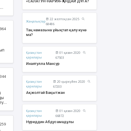
«САЛАТУН-НАРИЯ» ҚАНДАЙ ДҰҒА?
а
22 желтоқсан 2025
Жаңалықтар
68486
964
Таң намазына ұйықтап қалу күнә
ма?
лып
Қазақстан
01 қазан 2020
қарилары
67503
Инаятулла Мансур
344
Қазақстан
20 қыркүйек 2020
Әбішев Қуаныш
Ахметов Серік
қарилары
67203
Тоқсанбайұлы
Полатханұлы
і
Ақжолтай Бақытжан
ды
еуді
ымен
Қазақстан
01 қазан 2020
қарилары
66872
Нуриддин Абдусамадұлы
259