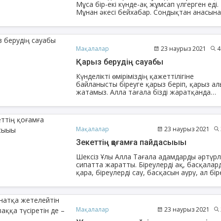
Мұса бір-екі күнде-ақ жұмсап үлгерген еді.
Мұнан әкесі бейхабар. Сондықтан анасын
келіп әкесінен тығып, біраз ақша беруін
сұрады. Бірақ, анасы...
Мақалалар
23 наурыз 2021
4
Қарыз берудің сауабы
Күнделікті өміріміздің қажеттілігіне
байланысты біреуге қарыз беріп, қарыз а
жатамыз. Алла тағала бізді жаратқанда
бірімізді бай, бірімізді кедей, күшті немесе
әлсіз етті.
Мақалалар
23 наурыз 2021
баев Данияр
Ақжолтай Бақытжан
Зекеттің қоғамға пайдасыыы
мұхамедұлы
Шексіз Ұлы Алла Тағала адамдарды әртүрл
сипатта жаратты. Біреулерді ақ, басқалар
қара, біреулерді сау, басқасын ауру, ал бір
бай, енді бірін кедей етті. Алланың қалау
біреулер туылғанынан-ақ бай болса, енді
біреулері байлыққа Алланың берген
мүмкіндігімен еңбек ету арқылы жетеді.
Мақалалар
23 наурыз 2021
Расында бұл да Алланың тағдырымен
болатын заңдылық.