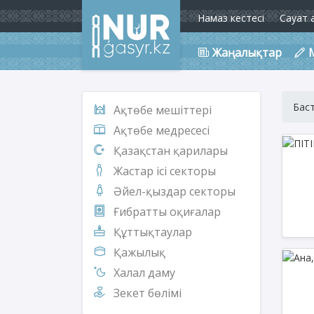
Намаз кестесі
Сауат 
Жаңалықтар
Бас
Ақтөбе мешіттері
Ақтөбе медресесі
Қазақстан қарилары
Жастар ісі секторы
Әйел-қыздар секторы
Ғибратты оқиғалар
Құттықтаулар
Қажылық
Халал даму
Зекет бөлімі