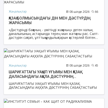
журналисі ретінде танылған Назерке Сұлтанбектің
әлеуметтік желідегі жеке парақшасы өзінің сүйікті
жұмысы спорт журналистикасымен тығыз
Жаңалықтар
08 шілде 2026
66
байланысты.
ҚАЗАҚ БОЛМЫСЫНДАҒЫ ДІН МЕН ДӘСТҮРДІҢ
ЖАРАСЫМЫ
«Дәстүріңді баққаның - үмітіңді жаққаның» деген халық
даналығының астарында терең мән жатқаны рас. Салт-
дәстүрін сақтап, ұлттық құндылықтарын қастерлей білген
халықтың іргесі берік, келешегі кемел болмақ. Әрбір
ұлттың өзіндік болмысы, дүниетанымы, өмір сүру
дағдысы мен мәдени ерекшелігі бар. Өзге елге сапар
шеккен адам сол айырмашылықтарды көріп қана қоймай,
өз халқының қадір-қасиетін, артықшылықтары мен
кемшіліктерін де бағамдай түседі. Мұның өзі
Жаратушының әр халыққа өзіндік ерекшелік пен тағдыр
Жаңалықтар
08 шілде 2026
45
сыйлағанының айқын көрінісі.
ШАРИҒАТТАҒЫ УАҚЫП ҰҒЫМЫ МЕН ҚАЗАҚ
ДАЛАСЫНДАҒЫ АҚҚҰЛА ДӘСТҮРІНІҢ
САБАҚТАСТЫҒЫ
ШАРИҒАТТАҒЫ УАҚЫП ҰҒЫМЫ МЕН ҚАЗАҚ
ДАЛАСЫНДАҒЫ АҚҚҰЛА ДӘСТҮРІНІҢ САБАҚТАСТЫҒЫ