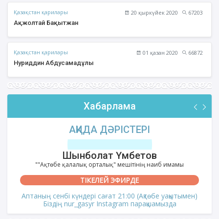
Қазақстан қарилары
20 қыркүйек 2020
67203
Ақжолтай Бақытжан
Қазақстан қарилары
01 қазан 2020
66872
Нуриддин Абдусамадұлы
Хабарлама
АҚИДА ДӘРІСТЕРІ
Шынболат Үмбетов
""Ақтөбе қалалық орталық" мешітінің наиб имамы
ТІКЕЛЕЙ ЭФИРДЕ
Аптаның сенбі күндері сағат 21:00 (Ақтөбе уақытымен)
Біздің nur_gasyr Instagram парақшамызда