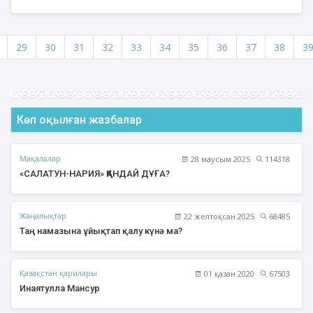
29
30
31
32
33
34
35
36
37
38
3
Көп оқылған жазбалар
Мақалалар
28 маусым 2025
114318
«САЛАТУН-НАРИЯ» ҚАНДАЙ ДҰҒА?
Жаңалықтар
22 желтоқсан 2025
68485
Таң намазына ұйықтап қалу күнә ма?
Қазақстан қарилары
01 қазан 2020
67503
Инаятулла Мансур