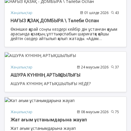
Жаңалықтар
01 шілде 2026
43
НАҒЫЗ ҚАЗАҚ - ДОМБЫРА \ Төлеби Оспан
Өкінішке қарай соңғы кездері кейбір дін ұстанған қауым
арасында қазақтың ұлттық аспабын шариғатқа қайшы
дейтін сөздер айтылып қалып жатады. «Адам
білмегеніне дұшпан» демекші, әдетте мұндай жаңсақ ой
домбыра жайлы хабары жоқ жаннан туады. Ендеше
ойын-сауық және музыка жайлы шариғатымызда
айтылған бірқатар деректерге назар аударайық. Музыка
мен әуенге қатысты риуаят көп. Ең кең тараған
деректерге талдау жасап көрейік.
Жаңалықтар
24 маусым 2026
37
АШУРА КҮНІНІҢ АРТЫҚШЫЛЫҒЫ
АШУРА КҮНІНІҢ АРТЫҚШЫЛЫҒЫ НЕДЕ?
Жаңалықтар
08 маусым 2026
75
Жат ағым ұстанымдарына жауап
Жат ағым ұстанымдарына жауап