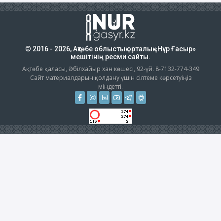
© 2016 - 2026, Ақтөбе облыстық орталық «Нұр Ғасыр»
мешітінің ресми сайты.
Ақтөбе қаласы, Әбілхайыр хан көшесі, 92-үй. 8-7132-774-349
Сайт материалдарын қолдану үшін сілтеме көрсетуіңіз
міндетті.