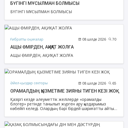
БҮГІНГІ МҰСЫЛМАН БОЛМЫСЫ
БҮГІНГІ МҰСЫЛМАН БОЛМЫСЫ
Ғибратты оқиғалар
08 шілде 2026
70
АЩЫ ӨМІРДЕН, АҚИҚАТ ЖОЛҒА
АЩЫ ӨМІРДЕН, АҚИҚАТ ЖОЛҒА
Әйел-қыздар секторы
08 шілде 2026
65
ОРАМАЛДЫҢ ҚЫЗМЕТІМЕ ЗИЯНЫ ТИГЕН КЕЗІ ЖОҚ
Қазіргі кезде әлеуметтік желілерде «орамалды
блогер» ретінде танылып жүрген ару қыздарымыз
көбейіп келеді. Олардың бәрі бірдей шариғатты айтып,
дін уағыздайды дей алмаймыз. Діни саланың әйел
ұстаздарынан бөлек, ас пісіріп, мәзір түрін бөлісіп
жүрген, инфобизнес, коуч, фудблогерлікпен
айналысатын аруларымыз да бар. Ал көпшілікке спорт