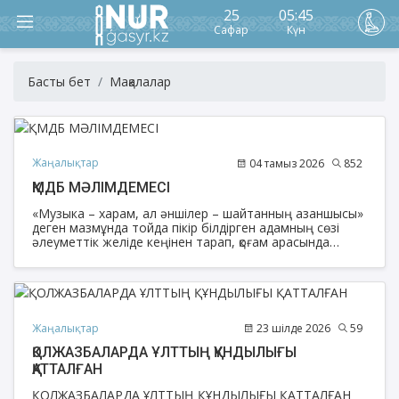
25
05:45
Сафар
Күн
Басты бет
Мақалалар
Жаңалықтар
04 тамыз 2026
852
ҚМДБ МӘЛІМДЕМЕСІ
«Музыка – харам, ал әншілер – шайтанның азаншысы»
деген мазмұнда тойда пікір білдірген адамның сөзі
әлеуметтік желіде кеңінен тарап, қоғам арасында
түсінбеушілік туғызуда.
Жаңалықтар
23 шілде 2026
59
ҚОЛЖАЗБАЛАРДА ҰЛТТЫҢ ҚҰНДЫЛЫҒЫ
ҚАТТАЛҒАН
ҚОЛЖАЗБАЛАРДА ҰЛТТЫҢ ҚҰНДЫЛЫҒЫ ҚАТТАЛҒАН