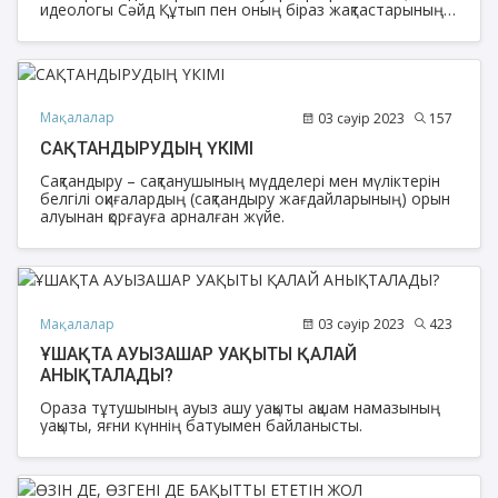
идеологы Сәйд Құтып пен оның біраз жақтастарының
президент Жамал Әбіднасырдың бұйрығы бойынша
өлім жазасына кесілуінен кейінгі түрмелерде орын
алған толқулар себеп болды. Ел басшылығы ол толқуды
басу үшін күш қолданды.
Мақалалар
03 сәуір 2023
157
САҚТАНДЫРУДЫҢ ҮКІМІ
Сақтандыру – сақтанушының мүдделері мен мүліктерін
белгілі оқиғалардың (сақтандыру жағдайларының) орын
алуынан қорғауға арналған жүйе.
Мақалалар
03 сәуір 2023
423
ҰШАҚТА АУЫЗАШАР УАҚЫТЫ ҚАЛАЙ
АНЫҚТАЛАДЫ?
Ораза тұтушының ауыз ашу уақыты ақшам намазының
уақыты, яғни күннің батуымен байланысты.