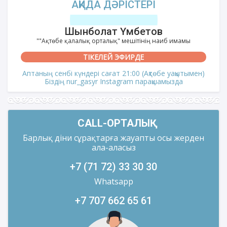
АҚИДА ДӘРІСТЕРІ
Шынболат Үмбетов
""Ақтөбе қалалық орталық" мешітінің наиб имамы
ТІКЕЛЕЙ ЭФИРДЕ
Аптаның сенбі күндері сағат 21:00 (Ақтөбе уақытымен)
Біздің nur_gasyr Instagram парақшамызда
CALL-ОРТАЛЫҚ
Барлық діни сұрақтарға жауапты осы жерден
ала-аласыз
+7 (71 72) 33 30 30
Whatsapp
+7 707 662 65 61