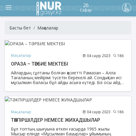
26
Сафар
Басты бет
Мақалалар
Мақалалар
04 сәуір 2023
186
ОРАЗА – ТӘРБИЕ МЕКТЕБІ
Айлардың сұлтаны болған қасиетті Рамазан – Алла
Тағаланың мейірімі түсетін берекелі ай. Сондықтан исі
мұсылман баласы бұл айды асыға күтеді. Біз осы айда
ізгі амалдарды жүзеге асыру арқылы Алла Тағалаға
жақындай түсеміз.
Мақалалар
04 сәуір 2023
186
ТӘКПІРШІЛДЕР НЕМЕСЕ ЖИХАДШЫЛАР
Бұл топтың шығуына өткен ғасырда 1965 жылы
Мысыр елінде «Мұсылман бауырлар» ұйымының