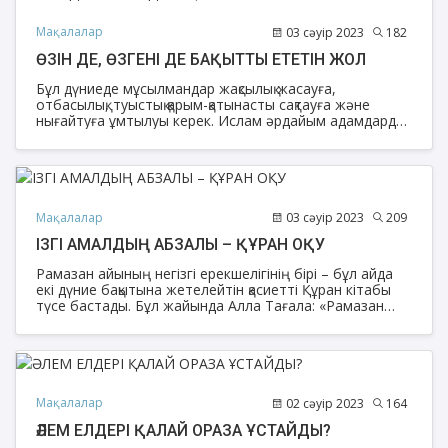
Мақалалар
03 сәуір 2023
182
ӨЗІН ДЕ, ӨЗГЕНІ ДЕ БАҚЫТТЫ ЕТЕТІН ЖОЛ
Бұл дүниеде мұсылмандар жақсылық жасауға,
отбасылық, туыстық қарым-қатынасты сақтауға және
нығайтуға ұмтылуы керек. Ислам әрдайым адамдарды
отбасында мейірімді, жақсы қарым-қатынаста болуға
шақырады. Туыстық байланысты нығайту дегеніміз –
туысқанға сөзбен де, іспен де жақсылық жасау,
жамандықтан сақтау, олардың жағдайын біліп тұру. Бұл
– Алла Тағаланың разылығы мен мейіріміне апаратын
жол.
Мақалалар
03 сәуір 2023
209
ІЗГІ АМАЛДЫҢ АБЗАЛЫ – ҚҰРАН ОҚУ
Рамазан айының негізгі ерекшелігінің бірі – бұл айда
екі дүние бақытына жетелейтін қасиетті Құран кітабы
түсе бастады. Бұл жайында Алла Тағала: «Рамазан
айы – адамзатты тура жолға бастаушы, айқын
дәлелдерді һәм ақиқат пен жалғанның аражігін
ажырататын өлшемдерді қамтыған қасиетті Құран түсе
бастаған ерекше ай...» («Бақара» сүресі, 185-аят) дейді.
Мақалалар
02 сәуір 2023
164
ӘЛЕМ ЕЛДЕРІ ҚАЛАЙ ОРАЗА ҰСТАЙДЫ?