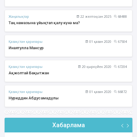
Жаңалықтар
22 желтоқсан 2025
68488
Таң намазына ұйықтап қалу күнә ма?
Қазақстан қарилары
01 қазан 2020
67504
Инаятулла Мансур
Қазақстан қарилары
20 қыркүйек 2020
67204
Ақжолтай Бақытжан
Қазақстан қарилары
01 қазан 2020
66872
Нуриддин Абдусамадұлы
Хабарлама