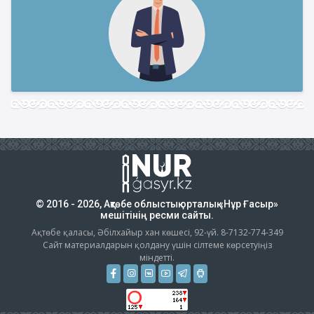
© 2016 - 2026, Ақтөбе облыстық орталық «Нұр Ғасыр»
мешітінің ресми сайты.
Ақтөбе қаласы, Әбілхайыр хан көшесі, 92-үй. 8-7132-774-349
Сайт материалдарын қолдану үшін сілтеме көрсетуіңіз
міндетті.