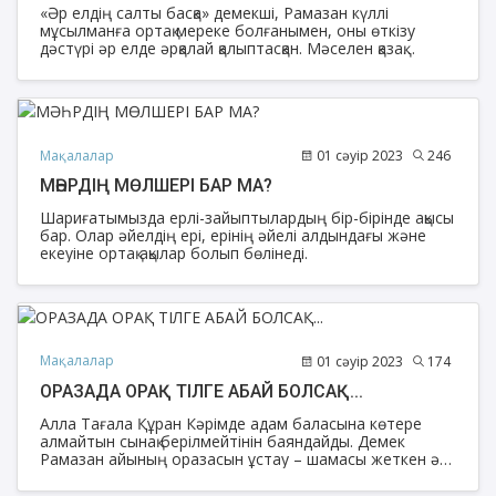
«Әр елдің салты басқа» демекші, Рамазан күллі
мұсылманға ортақ мереке болғанымен, оны өткізу
дәстүрі әр елде әрқалай қалыптасқан. Мәселен қазақ
даласында Рамазан келді деп жар салып, «Жарапазан»
айтылса, Мысыр мемлекетінде адамдарды сәресіне
ұрмалы-соқпалы аспаптармен ояту, ал Сауд
Арабиясында Пайғамбарымыздың (оған Алланың
салауаты мен сәлемі болсын) заманындағыдай
сәресіге және таң намазына бөлек-бөлек азан айту
Мақалалар
01 сәуір 2023
246
дәстүрге айналған.
МӘҺРДІҢ МӨЛШЕРІ БАР МА?
Шариғатымызда ерлі-зайыптылардың бір-бірінде ақысы
бар. Олар әйелдің ері, ерінің әйелі алдындағы және
екеуіне ортақ ақылар болып бөлінеді.
Мақалалар
01 сәуір 2023
174
ОРАЗАДА ОРАҚ ТІЛГЕ АБАЙ БОЛСАҚ...
Алла Тағала Құран Кәрімде адам баласына көтере
алмайтын сынақ берілмейтінін баяндайды. Демек
Рамазан айының оразасын ұстау – шамасы жеткен әр
мұсылманға міндет. Ораза ұстаған адамның дүние-
тіршілігіне береке дарып, тәні мен жаны бірдей