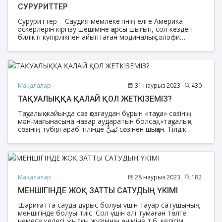
СУРУРИТТЕР
Суруриттер – Саудия мемлекетінің елге Америка
әскерлерін кіргізу шешіміне қарсы шығып, сол кездегі
билікті күпірлікпен айыптаған мәдиналық сәләфи
жамағат. Олардың басшысы Сириялық Мұхаммед әс-
Сурури. Әлбани оларға осы суруриттер деген атауды
беріп, үмбеттің харижиттері деп атаған.
Мақалалар
31 наурыз 2023
430
ТАҚУАЛЫҚҚА ҚАЛАЙ ҚОЛ ЖЕТКІЗЕМІЗ?
Тақуалық жайында сөз қозғаудан бұрын «тақуа» сөзінің
мән-мағынасына назар аударатын болсақ, «тақуалық»
сөзінің түбірі араб тілінде تَقِيٌّ сөзінен шыққан. Тілдік
мағынасы сақтау, қорғау, аз сөйлеу деген ұғымды
білдіреді.
Мақалалар
28 наурыз 2023
182
МЕНШІГІНДЕ ЖОҚ ЗАТТЫ САТУДЫҢ ҮКІМІ
Шариғатта сауда дұрыс болуы үшін тауар сатушының
меншігінде болуы тиіс. Сол үшін әлі тумаған төлге
немесе келесі жылғы жүзімнің өніміне т.б. келісім