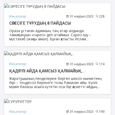
шаттанады.
Мақалалар
31 наурыз 2023
228
СӘРЕСІГЕ ТҰРУДЫҢ 8 ПАЙДАСЫ
Ораза ұстаған адамның таң атар алдында
тамақтануын «сәресі» деп атаймыз. Сәресі ішу –
мүстахаб (жақсы амал). Бұған қатысты Ислам
ғалымдары бірдей көзқараста болған. Өйткені
Пайғамбарымыз (оған Алланың салауаты мен сәлемі
болсын) өзінің қасиетті хадистерінің бірінде: «Сәресіге
тұрыңдар, сәресіде берекет бар» деген. Біз осы ретте
сәресіге тұрудың сегіз пайдасы туралы айта кетуді
жөн көрдік.
Мақалалар
31 наурыз 2023
174
ҚАДІРЛІ АЙДА ҚАМСЫЗ ҚАЛМАЙЫҚ...
Жаратушының пенделеріне берген шексіз нығметінің
бірі – теңдессіз берекеге толы Рамазан айы. Күллі
мүмін баласы асыға күтетін осы бір қасиетті айдың
мәнін толық түсініп, қадіріне жету үшін адамға кемел
иман қажет.
Мақалалар
31 наурыз 2023
190