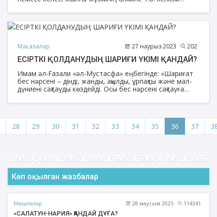
жасауға болмайды[1].
Мақалалар
27 наурыз 2023
202
ЕСІРТКІ ҚОЛДАНУДЫҢ ШАРИҒИ ҮКІМІ ҚАНДАЙ?
Имам әл-Ғазали «әл-Мустасфа» еңбегінде: «Шариғат
бес нәрсені – дінді, жанды, ақылды, ұрпақты және мал-
дүниені сақтауды көздейді. Осы бес нәрсені сақтауға
бағытталған әрекеттің барлығы игі іс, ал бұл бесеуіне
зияны тиетін әрекеттің барлығы зиян, оны тоқтату,
алдын алу игі іс», – деген. Есірткіні қолдану осының
бесеуіне де зиянын тигізеді.
28
29
30
31
32
33
34
35
36
37
3
Көп оқылған жазбалар
Мақалалар
28 маусым 2025
114341
«САЛАТУН-НАРИЯ» ҚАНДАЙ ДҰҒА?