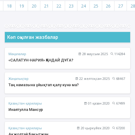
18
19
20
21
22
23
24
25
26
27
2
Көп оқылған жазбалар
Мақалалар
28 маусым 2025
114284
«САЛАТУН-НАРИЯ» ҚАНДАЙ ДҰҒА?
Жаңалықтар
22 желтоқсан 2025
68467
Таң намазына ұйықтап қалу күнә ма?
Қазақстан қарилары
01 қазан 2020
67499
Инаятулла Мансур
Қазақстан қарилары
20 қыркүйек 2020
67200
Ақжолтай Бақытжан