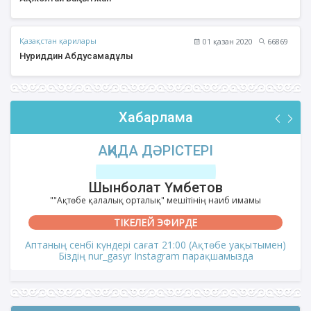
Қазақстан қарилары
01 қазан 2020
66869
Нуриддин Абдусамадұлы
Хабарлама
АҚИДА ДӘРІСТЕРІ
Шынболат Үмбетов
""Ақтөбе қалалық орталық" мешітінің наиб имамы
ТІКЕЛЕЙ ЭФИРДЕ
Аптаның сенбі күндері сағат 21:00 (Ақтөбе уақытымен)
Біздің nur_gasyr Instagram парақшамызда