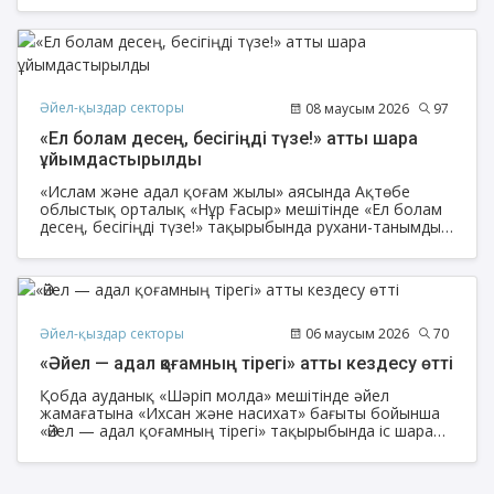
«Ақ жол тілеген тұсау кесер» шарасы
ұйымдастырылды.
Әйел-қыздар секторы
08 маусым 2026
97
«Ел болам десең, бесігіңді түзе!» атты шара
ұйымдастырылды
«Ислам және адал қоғам жылы» аясында Ақтөбе
облыстық орталық «Нұр Ғасыр» мешітінде «Ел болам
десең, бесігіңді түзе!» тақырыбында рухани-танымдық
шара ұйымдастырылды.
Әйел-қыздар секторы
06 маусым 2026
70
«Әйел — адал қоғамның тірегі» атты кездесу өтті
Қобда ауданық «Шәріп молда» мешітінде әйел
жамағатына «Ихсан және насихат» бағыты бойынша
«Әйел — адал қоғамның тірегі» тақырыбында іс шара
өтті.