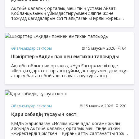
Ақтөбе қалалық орталық мешітінің ұстазы Айзат
Қобланқызының ұйымдастыруымен әліппе және
тәжуид қағидаларын сәтті аяқтаған «Нұрлы жүрек»
тобы шәкірттерінің қатысуымен «Жүректерді тірілткен
– Құран» атты тағылымды рухани кеш өтіп, 70-ке жуық
адам қатысты.
Әйел-қыздар секторы
15 маусым 2026
64
Шәкірттер «Ақида» пәнінен емтихан тапсырды
Ақтөбе облыстық орталық «Нұр Ғасыр» мешітінде
«Әйел-қыздар» секторының ұйымдастыруымен діни оқу-
ағарту бағыты бойынша сауат ашу курсының
шәкірттеріне Ақида пәнінен аралық бақылау өтті.
Әйел-қыздар секторы
15 маусым 2026
220
Қари сәбидің тұсауын кесті
ҚМДБ жариялаған «Ислам және адал қоғам» жылы
аясында Ақтөбе қалалық орталық мешітінде өткен
«Жүректерді тірілткен – Құран» атты салтанатты тәж
кию рәсімі барысында ұлттық дәстүрімізді ұлықтаған