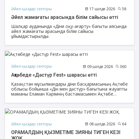
Әйел-қыздар секторы
17 шілде 2026
58
Әйел жамағаты арасында білім сайысы өтті
Шалқар ауданында «Діни оқу-ағарту» бағыты аясында
әйел жамағаты арасында білім сайысы
ұйымдастырылды.
Әйел-қыздар секторы
09 шілде 2026
360
Ақтөбеде «Дәстүр Fest» шарасы өтті
Қазақстан мұсылмандары діни басқармасының Ақтөбе
облысы бойынша «Дін мен дәстүр» бағытына жауапты
маманы Еламан Кәрімнің бастамасымен Ақтөбе
облысы бойынша «Әйел-қыздар» секторы мен Ақтөбе
қалалық орталық мешітінің ұйымдастыруымен
«Дәстүр Fest» атты мәдени-рухани шара өтті.
Әйел-қыздар секторы
08 шілде 2026
64
ОРАМАЛДЫҢ ҚЫЗМЕТІМЕ ЗИЯНЫ ТИГЕН КЕЗІ
ЖОҚ