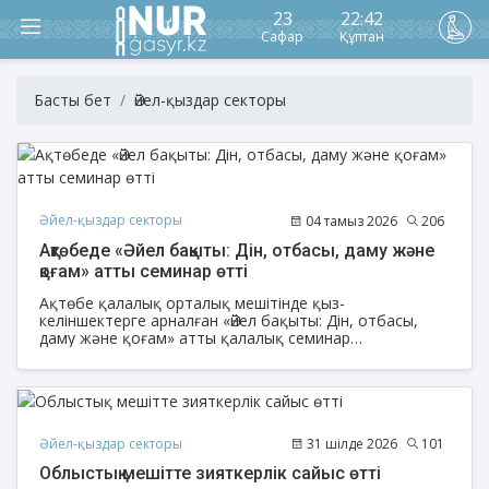
23
22:42
Сафар
Құптан
Басты бет
Әйел-қыздар секторы
Әйел-қыздар секторы
04 тамыз 2026
206
Ақтөбеде «Әйел бақыты: Дін, отбасы, даму және
қоғам» атты семинар өтті
Ақтөбе қалалық орталық мешітінде қыз-
келіншектерге арналған «Әйел бақыты: Дін, отбасы,
даму және қоғам» атты қалалық семинар
ұйымдастырылды. Аталған мешітінің ұстазы Анар
Қойшығұлованың бастамасымен өткен рухани-
танымдық шараға қала мешіттерінен 60-тан астам
қыз-келіншек қатысты.
Әйел-қыздар секторы
31 шілде 2026
101
Облыстық мешітте зияткерлік сайыс өтті