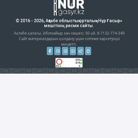
© 2016 - 2026, Ақтөбе облыстық орталық «Нұр Ғасыр»
мешітінің ресми сайты.
Ақтөбе қаласы, Әбілхайыр хан көшесі, 92-үй. 8-7132-774-349
Сайт материалдарын қолдану үшін сілтеме көрсетуіңіз
міндетті.