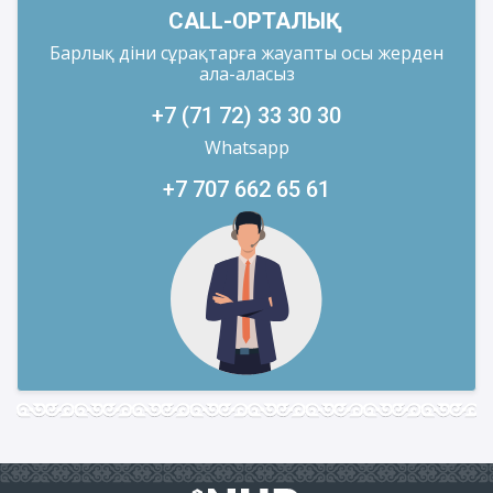
CALL-ОРТАЛЫҚ
Барлық діни сұрақтарға жауапты осы жерден
ала-аласыз
+7 (71 72) 33 30 30
Whatsapp
+7 707 662 65 61