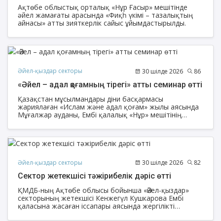
Ақтөбе облыстық орталық «Нұр Ғасыр» мешітінде
әйел жамағаты арасында «Фиқһ үкімі – тазалықтың
айнасы» атты зияткерлік сайыс ұйымдастырылды.
Әйел-қыздар секторы
30 шілде 2026
86
«Әйел – адал қоғамның тірегі» атты семинар өтті
Қазақстан мұсылмандары діни басқармасы
жариялаған «Ислам және адал қоғам» жылы аясында
Мұғалжар ауданы, Ембі қалалық «Нұр» мешітінің
ұстазы Қарлығаш Рысбектің ұйымдастыруымен «Әйел –
адал қоғамның тірегі» атты ауқымды рухани семинар
өтті. Мазмұнды шараға өңірдегі 50-ден астам әйелдер
жамағаты қатысты.
Әйел-қыздар секторы
30 шілде 2026
82
Сектор жетекшісі тәжірибелік дәріс өтті
ҚМДБ-ның Ақтөбе облысы бойынша «Әйел-қыздар»
секторының жетекшісі Кенжегүл Кушкарова Ембі
қаласына жасаған іссапары аясында жергілікті
әйелдер жамағатымен кездесті.