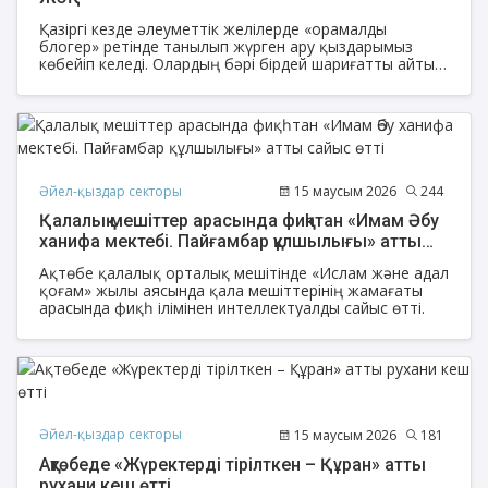
Қазіргі кезде әлеуметтік желілерде «орамалды
блогер» ретінде танылып жүрген ару қыздарымыз
көбейіп келеді. Олардың бәрі бірдей шариғатты айтып,
дін уағыздайды дей алмаймыз. Діни саланың әйел
ұстаздарынан бөлек, ас пісіріп, мәзір түрін бөлісіп
жүрген, инфобизнес, коуч, фудблогерлікпен
айналысатын аруларымыз да бар. Ал көпшілікке спорт
журналисі ретінде танылған Назерке Сұлтанбектің
әлеуметтік желідегі жеке парақшасы өзінің сүйікті
жұмысы спорт журналистикасымен тығыз
Әйел-қыздар секторы
15 маусым 2026
244
байланысты.
Қалалық мешіттер арасында фиқһтан «Имам Әбу
ханифа мектебі. Пайғамбар құлшылығы» атты
сайыс өтті
Ақтөбе қалалық орталық мешітінде «Ислам және адал
қоғам» жылы аясында қала мешіттерінің жамағаты
арасында фиқһ ілімінен интеллектуалды сайыс өтті.
Әйел-қыздар секторы
15 маусым 2026
181
Ақтөбеде «Жүректерді тірілткен – Құран» атты
рухани кеш өтті