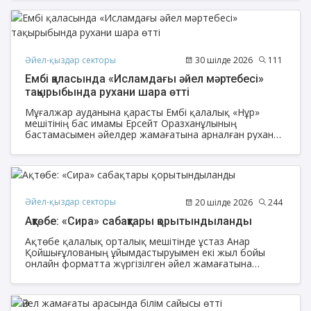
Әйел-қыздар секторы
30 шілде 2026
111
Ембі қаласында «Исламдағы әйел мәртебесі»
тақырыбында рухани шара өтті
Мұғалжар ауданына қарасты Ембі қалалық «Нұр»
мешітінің бас имамы Ерсейт Оразханұлының
бастамасымен әйелдер жамағатына арналған рухани
іс-шара ұйымдастырылды.
Әйел-қыздар секторы
20 шілде 2026
244
Ақтөбе: «Сира» сабақтары қорытындыланды
Ақтөбе қалалық орталық мешітінде ұстаз Анар
Қойшығұлованың ұйымдастыруымен екі жыл бойы
онлайн форматта жүргізілген әйел жамағатына
арналған «Сира» сабақтарының қорытындыланды.