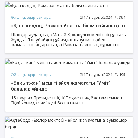
форматта Құран Хатым өтуде.
Әйел-қыздар секторы
17 наурыз 2024
394
«Қош келдің, Рамазан!» атты білім сайысы өтті
Шалқар аудандық «Матай Қоқанұлы» мешітінің ұстазы
Жұлдыз Тлеубайдың ұйымдастыруымен әйел
жамағатының арасында Рамазан айының құрметіне
орай «Қош келдің, Рамазан!» тақырыбында «Ораза»
бабынан сайыс өтті.
Әйел-қыздар секторы
17 наурыз 2024
495
«Бақытжан" мешіті әйел жамағаты "Үміт"
балалар үйінде
15 наурыз Президент Қ. К Тоқаевтың бастамасымен
"Қайырымдвлық" күні боп аталған.