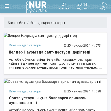
27
20:44
Сафар
Ақшам
Басты бет
Әйел-қыздар секторы
Әйел-қыздар секторы
25 наурыз 2024
673
Әйелдер Наурызда салт-дәстүрді дәріптеді
Ақтөбе облысы өкілдігінің «Әйел-қыздар» секторы
«Діңгегі дінмен өрілген - салт-дәстүрім» атты қазақ
ұлтының рухани құндылыққа толы қастерлі мерекесі -
Наурыз мейрамын атап өтті.
Әйел-қыздар секторы
25 наурыз 2024
598
Ораза ұстаушы қыз балаларға арналған
ауызашар өтті
Ақтөбе қаласы, "Бақытжан" мешіті әйел жамағаты