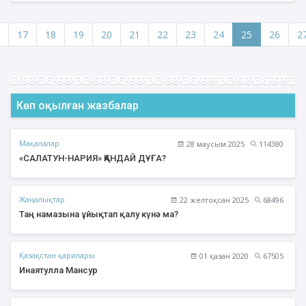
және оразаға дайындық сұрақ-жауабы өтті.
17
18
19
20
21
22
23
24
25
26
2
Көп оқылған жазбалар
Мақалалар
28 маусым 2025
114380
«САЛАТУН-НАРИЯ» ҚАНДАЙ ДҰҒА?
Жаңалықтар
22 желтоқсан 2025
68496
Таң намазына ұйықтап қалу күнә ма?
Қазақстан қарилары
01 қазан 2020
67505
Инаятулла Мансур