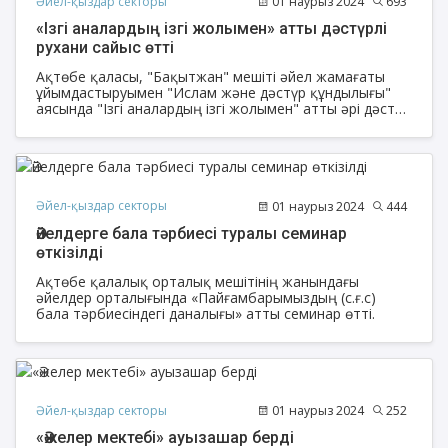
Әйел-қыздар секторы
01 наурыз 2024
693
«Ізгі аналардың ізгі жолымен» атты дәстүрлі
рухани сайыс өтті
Ақтөбе қаласы, "Бақытжан" мешіті әйел жамағаты
ұйымдастыруымен "Ислам және дәстүр құндылығы"
аясында "Ізгі аналардың ізгі жолымен" атты әрі дәстүр
сайысы, әрі рухани шара өтті.
Әйел-қыздар секторы
01 наурыз 2024
444
Әйелдерге бала тәрбиесі туралы семинар
өткізілді
Ақтөбе қалалық орталық мешітінің жанындағы
әйелдер орталығында «Пайғамбарымыздың (с.ғ.с)
бала тәрбиесіндегі даналығы» атты семинар өтті.
Әйел-қыздар секторы
01 наурыз 2024
252
«Әжелер мектебі» ауызашар берді