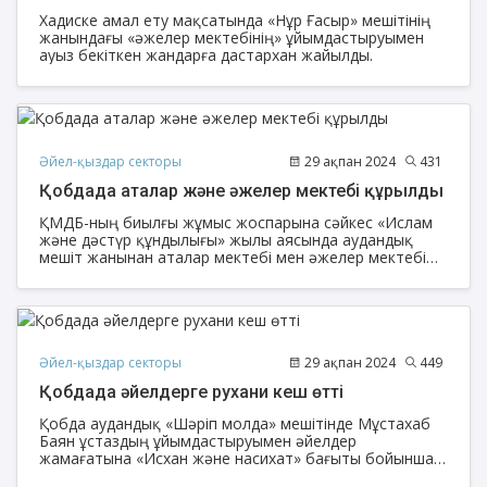
Хадиске амал ету мақсатында «Нұр Ғасыр» мешітінің
жанындағы «әжелер мектебінің» ұйымдастыруымен
ауыз бекіткен жандарға дастархан жайылды.
Әйел-қыздар секторы
29 ақпан 2024
431
Қобдада аталар және әжелер мектебі құрылды
ҚМДБ-ның биылғы жұмыс жоспарына сәйкес «Ислам
және дәстүр құндылығы» жылы аясында аудандық
мешіт жанынан аталар мектебі мен әжелер мектебі
құрылды.
Әйел-қыздар секторы
29 ақпан 2024
449
Қобдада әйелдерге рухани кеш өтті
Қобда аудандық «Шәріп молда» мешітінде Мұстахаб
Баян ұстаздың ұйымдастыруымен әйелдер
жамағатына «Исхан және насихат» бағыты бойынша
«Біз Пайғамбарымызды сағындық» атты рухани кеш