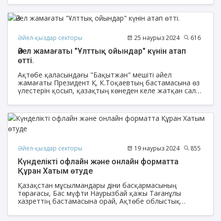
Әйел-қыздар секторы
25 наурыз 2024
616
Әйел жамағаты "Ұлттық ойындар" күнін атап
өтті.
Ақтөбе қаласындағы "Бақытжан" мешіті әйел
жамағаты Президент Қ. К.Тоқаевтың бастамасына өз
үлестерін қосып, қазақтың көнеден келе жатқан салт-
дәстүрлерінің бірі - Ұлттық ойындар күнін атап өтті .
Әйел-қыздар секторы
19 наурыз 2024
855
Күнделікті офлайн және онлайн форматта
Құран Хатым өтуде
Қазақстан мұсылмандары діни басқармасының
төрағасы, Бас мүфти Наурызбай қажы Тағанұлы
хазреттің бастамасына орай, Ақтөбе облыстық
орталық «Нұр Ғасыр» мешітінде Рамазан айы
басталған күннен әр күн сайын офлайн және онлайн