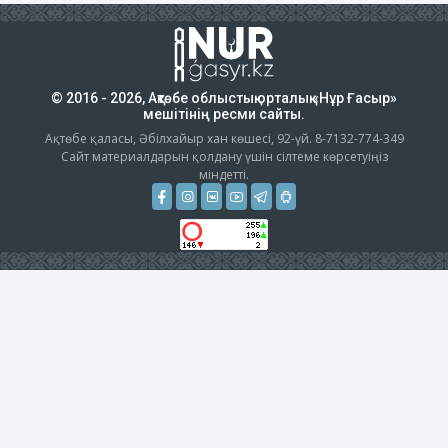
© 2016 - 2026, Ақтөбе облыстық орталық «Нұр Ғасыр»
мешітінің ресми сайты.
Ақтөбе қаласы, Әбілхайыр хан көшесі, 92-үй. 8-7132-774-349
Сайт материалдарын қолдану үшін сілтеме көрсетуіңіз
міндетті.