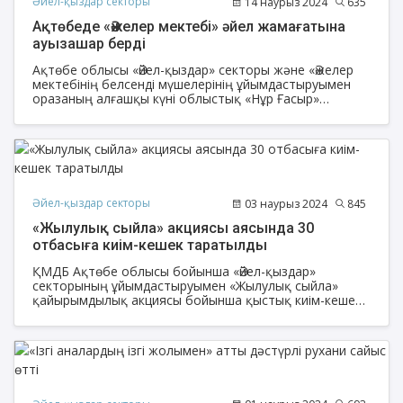
Әйел-қыздар секторы
14 наурыз 2024
635
Ақтөбеде «Әжелер мектебі» әйел жамағатына
ауызашар берді
Ақтөбе облысы «Әйел-қыздар» секторы және «Әжелер
мектебінің белсенді мүшелерінің ұйымдастыруымен
оразаның алғашқы күні облыстық «Нұр Ғасыр»
мешітінің асханасында 130 адамға ауызашар
дастарханы жайылды.
Әйел-қыздар секторы
03 наурыз 2024
845
«Жылулық сыйла» акциясы аясында 30
отбасыға киім-кешек таратылды
ҚМДБ Ақтөбе облысы бойынша «Әйел-қыздар»
секторының ұйымдастыруымен «Жылулық сыйла»
қайырымдылық акциясы бойынша қыстық киім-кешек
тарату шарасы ұйымдастырылды.