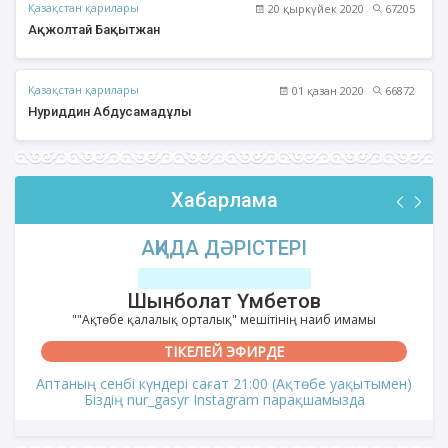
Қазақстан қарилары
20 қыркүйек 2020
67205
Ақжолтай Бақытжан
Қазақстан қарилары
01 қазан 2020
66872
Нуриддин Абдусамадұлы
Хабарлама
АҚИДА ДӘРІСТЕРІ
Шынболат Үмбетов
""Ақтөбе қалалық орталық" мешітінің наиб имамы
ТІКЕЛЕЙ ЭФИРДЕ
Аптаның сенбі күндері сағат 21:00 (Ақтөбе уақытымен)
Біздің nur_gasyr Instagram парақшамызда