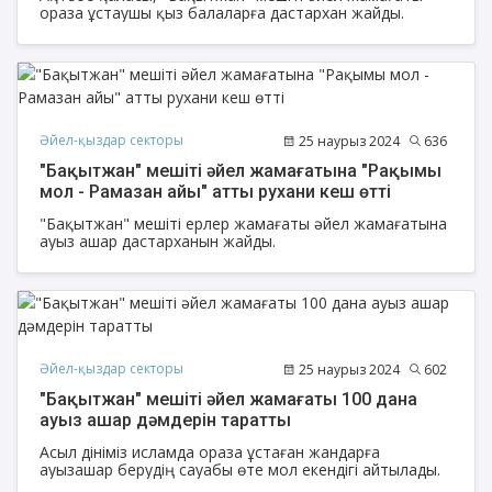
ораза ұстаушы қыз балаларға дастархан жайды.
Әйел-қыздар секторы
25 наурыз 2024
636
"Бақытжан" мешіті әйел жамағатына "Рақымы
мол - Рамазан айы" атты рухани кеш өтті
"Бақытжан" мешіті ерлер жамағаты әйел жамағатына
ауыз ашар дастарханын жайды.
Әйел-қыздар секторы
25 наурыз 2024
602
"Бақытжан" мешіті әйел жамағаты 100 дана
ауыз ашар дәмдерін таратты
Асыл дініміз исламда ораза ұстаған жандарға
ауызашар берудің сауабы өте мол екендігі айтылады.