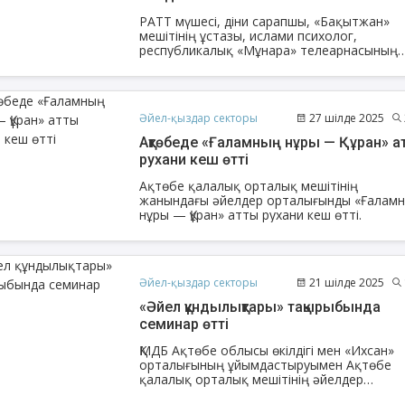
РАТТ мүшесі, діни сарапшы, «Бақытжан»
мешітінің ұстазы, ислами психолог,
республикалық «Мұнара» телеарнасының
журналисі, Ақтөбе облыстық орталық «Нұ
Ғасыр» мешітінің баспасөз хатшысы Ақто
Тажикова «Рика» телеарнасында қонақ
болды.
Әйел-қыздар секторы
27 шілде 2025
Ақтөбеде «Ғаламның нұры — Құран» атты
рухани кеш өтті
Ақтөбе қалалық орталық мешітінің
жанындағы әйелдер орталығынды «Ғалам
нұры — Құран» атты рухани кеш өтті.
Әйел-қыздар секторы
21 шілде 2025
«Әйел құндылықтары» тақырыбында
семинар өтті
ҚМДБ Ақтөбе облысы өкілдігі мен «Ихсан»
орталығының ұйымдастыруымен Ақтөбе
қалалық орталық мешітінің әйелдер
намазханасында жалпы жамағатқа арналғ