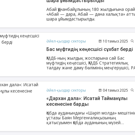
шара ұйымдастырылды
Абай Құнанбайұлының 180 жылдығына ора
«Абай — дара, Абай — дана халықта» атт
шара ұйымдастырылды.
Әйел-қыздар секторы
10 тамыз 2025
Бас мүфтидің кеңесшісі сұхбат берді
ҚМДБ-ның жылдық жоспарына сай Бас
мүфтидің кеңесшісі, ҚМДБ Стратегиялық
талдау және даму бөлімінің меңгерушісі, 
мүшесі Смайыл Сейтбеков Ақтөбе облысы
келген арнайы іс сапарында өкілдіктің ют
арнасына «Сабыр әлде шүкір: мұсылманға
енов Бекжан
Жұмабаев Данияр
Ақ
қайсысы бірінші керек?» тақырыбында сұх
ангелдіұлы
Әйел-қыздар секторы
04 тамыз 2025
Әлимұхамедұлы
берді.
«Дархан дала»: Исатай Тайманұлы
кесенесіне барды
Қобда ауданындағы «Шәріп молда» мешітіні
ұстазы Баян Мергенғалиқызының
қатысуымен Қобда ауданының музей
меңгерушісі Ергалиева Гүлбаршынның
ұйымдастыруымен «Дархан дала» жобасы