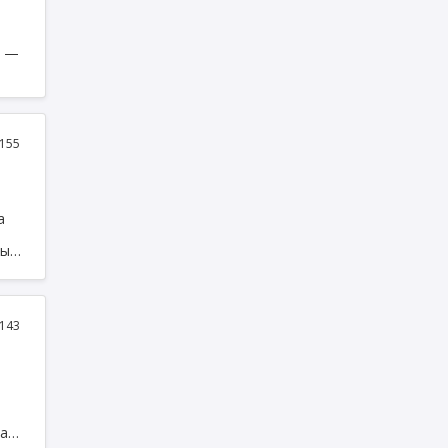
е —
155
а
ның
 мен
а»
143
уат