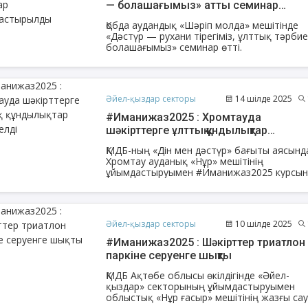
— болашағымыз» атты семинар
ұйымдастырылды
Қобда аудандық «Шәріп молда» мешітінде
«Дәстүр — рухани тірегіміз, ұлттық тәрби
болашағымыз» семинар өтті.
Әйел-қыздар секторы
14 шілде 2025
#Иманижаз2025 : Хромтауда
шәкірттерге ұлттық құндылықтар
дәріптелді
ҚМДБ-ның «Дін мен дәстүр» бағыты аясынд
Хромтау ауданық «Нұр» мешітінің
ұйымдастыруымен #Иманижаз2025 курсы
шәкірттерін «Тарихи-өлкетану мұражайы»
«Әдет-ғұрып және салт-дәстүр орталығын
алып барды.
Әйел-қыздар секторы
10 шілде 2025
#Иманижаз2025 : Шәкірттер триатлон
паркіне серуенге шықты
ҚМДБ Ақтөбе облысы өкілдігінде «Әйел-
қыздар» секторының ұйымдастыруымен
облыстық «Нұр ғасыр» мешітінің жазғы са