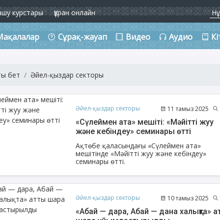
ашу курстары
Құран онлайн
Мақалалар
Сұрақ-жауап
Видео
Аудио
Кі
ты бет
Әйел-қыздар секторы
Әйел-қыздар секторы
11 тамыз 2025
«Сүлеймен ата» мешіті: «Мәйітті жуу
және кебіндеу» семинары өтті
Ақтөбе қаласындағы «Сүлеймен ата»
мешітінде «Мәйітті жуу және кебіндеу»
семинары өтті.
Әйел-қыздар секторы
10 тамыз 2025
«Абай — дара, Абай — дана халықта» а