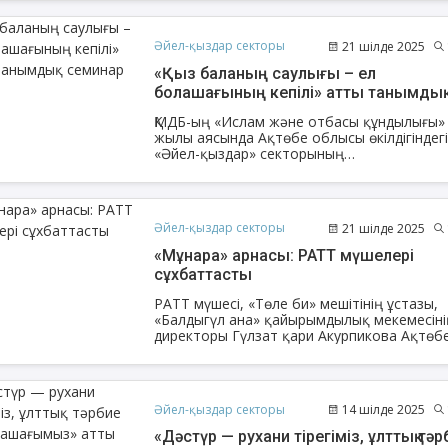
«Әйел құндылықтары» тақырыбында РАТТ
мүшесі Гүлзат Ақүрпекованың қатысуыме
рухани семинар өтіп, оған 119 адам қатыс
Әйел-қыздар секторы
21 шілде 2025
«Қыз баланың саулығы – ел
болашағының кепілі» атты танымдық
семинар өтті
ҚМДБ-ың «Ислам және отбасы құндылығы»
жылы аясында Ақтөбе облысы өкілдігіндег
«Әйел-қыздар» секторының
ұйымдастыруымен «Нұр Ғасыр» мешітінде
жазғы сауат ашу курсының шәкірттеріне
арналған «Қыз баланың саулығы – ел
болашағының кепілі» атты танымдық сем
Әйел-қыздар секторы
21 шілде 2025
өтті.
«Мұнара» арнасы: РАТТ мүшелері
сұхбаттасты
РАТТ мүшесі, «Төле би» мешітінің ұстазы,
«Балдыгүл ана» қайырымдылық мекемесіні
директоры Гүлзат қари Акурпикова Ақтөб
қаласына іс сапармен келіп, республикалы
«Мұнара» телеарнасында қонақ болды.
Әйел-қыздар секторы
14 шілде 2025
«Дәстүр — рухани тірегіміз, ұлттық тәр