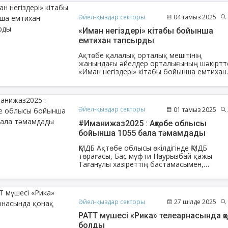
аясында әйелдер жамағаты Шейітсай
қорымындағы Исатай Тайманұлы батырд
Әйел-қыздар секторы
04 тамыз 2025
кесенесіне барды.
«Иман негіздері» кітабы бойынша
емтихан тапсырды
АҚИДА ДӘРІСТЕРІ
ФИҚҺ ДӘРІСТЕ
Ақтөбе қалалық орталық мешітінің
жанындағы әйелдер орталығының шәкіртт
«Иман негіздері» кітабы бойынша емтихан
Шынболат Үмбетов
Нұрбол Смағұ
тапсырды.
""Ақтөбе қалалық орталық" мешітінің
""Нұр Ғасыр" облыстық меш
наиб имамы
наиб имамы
Әйел-қыздар секторы
01 тамыз 2025
ТІКЕЛЕЙ ЭФИРДЕ
ТІКЕЛЕЙ ЭФИРДЕ
#Иманижаз2025 : Ақтөбе облысы
Аптаның сенбі күндері сағат
Аптаның сәрсенбі күндер
бойынша 1055 бала тәмамдады
21:00 (Ақтөбе уақытымен)
21:00 (Ақтөбе уақыты
Біздің nur_gasyr Instagram
Біздің nur_gasyr Insta
ҚМДБ Ақтөбе облысы өкілдігінде ҚМДБ
парақшамызда
парақшамызда
төрағасы, Бас мүфти Наурызбай қажы
Тағанұлы хазіреттің бастамасымен,
облыстың Бас имамы Амантай Садиев
бастаған имамдардың ұйымдастыруымен ө
жатқан «Имани жаз – 2025» жазғы сауат 
курсын 1055 бала тәмамдады.
Әйел-қыздар секторы
27 шілде 2025
РАТТ мүшесі «Рика» телеарнасында қо
болды