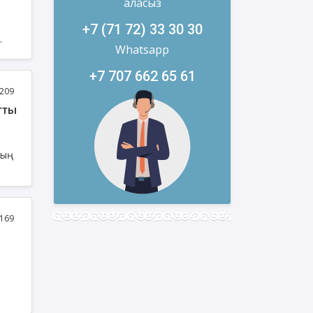
аласыз
+7 (71 72) 33 30 30
Whatsapp
р
лқын
+7 707 662 65 61
209
ның
169
ан