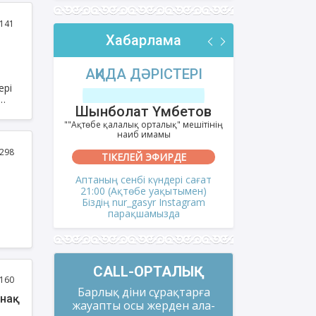
ың
141
Хабарлама
РІ
АҚИДА ДӘРІСТЕРІ
ФИҚҺ 
ері
лов
Шынболат Үмбетов
Нұрбо
ітінің
""Ақтөбе қалалық орталық" мешітінің
""Нұр Ғасыр"
наиб имамы
на
298
ТІКЕЛЕЙ ЭФИРДЕ
ТІКЕ
і сағат
Аптаның сенбі күндері сағат
Аптаның сәрс
мен)
21:00 (Ақтөбе уақытымен)
21:00 (Ақ
gram
Біздің nur_gasyr Instagram
Біздің nu
парақшамызда
пар
тіп
ашу
CALL-ОРТАЛЫҚ
160
Барлық діни сұрақтарға
нақ
жауапты осы жерден ала-