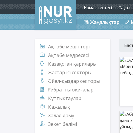
Намаз кестесі
Сауат 
Жаңалықтар
Бас
Ақтөбе мешіттері
Ақтөбе медресесі
Қазақстан қарилары
Жастар ісі секторы
Әйел-қыздар секторы
Ғибратты оқиғалар
Құттықтаулар
Қажылық
Халал даму
Зекет бөлімі