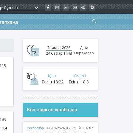
тапхана
7 тамыз 2026
Діни
мерекелер
24 Сафар 1448
115
Қазір:
Келесі:
Бесін
13:22
Екінті
18:31
Көп оқылған жазбалар
169
тты
Мақалалар
28 маусым 2025
114307