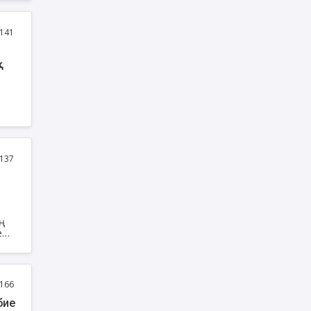
н
ты.
141
і
инар
137
ң
е
қ
166
бие