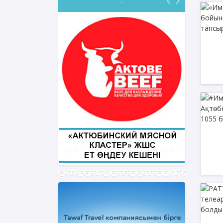
-
ФИҚҺ ДӘРІСТЕРІ
Нұрбол Смағұлов
""Нұр Ғасыр" облыстық мешітінің
наиб имамы
ТІКЕЛЕЙ ЭФИРДЕ
Аптаның сәрсенбі күндері сағат
21:00 (Ақтөбе уақытымен)
Біздің nur_gasyr Instagram
парақшамызда