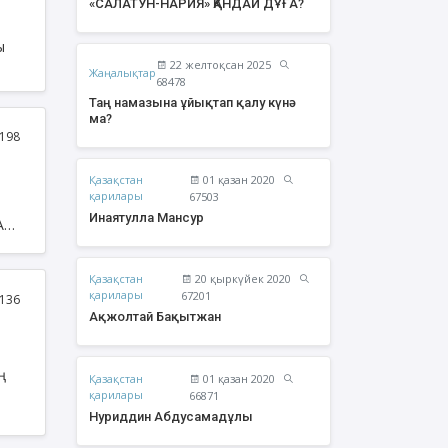
«САЛАТУН-НАРИЯ» ҚАНДАЙ ДҰҒА?
й
ы
22 желтоқсан 2025
Жаңалықтар
68478
Таң намазына ұйықтап қалу күнә
ма?
198
Қазақстан
01 қазан 2020
қарилары
67503
Инаятулла Мансур
РАНТ
на
юб
Қазақстан
20 қыркүйек 2020
жолтай Бақытжан
Әбішев Қуаныш
бат
қарилары
67201
136
Тоқсанбайұлы
Ақжолтай Бақытжан
ң
Қазақстан
01 қазан 2020
қарилары
66871
Нуриддин Абдусамадұлы