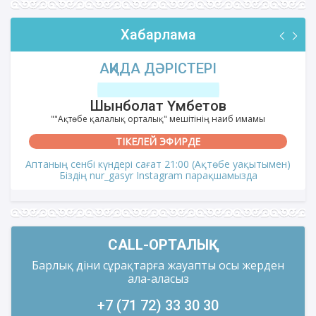
Хабарлама
АҚИДА ДӘРІСТЕРІ
Шынболат Үмбетов
""Ақтөбе қалалық орталық" мешітінің наиб имамы
ТІКЕЛЕЙ ЭФИРДЕ
Аптаның сенбі күндері сағат 21:00 (Ақтөбе уақытымен)
Біздің nur_gasyr Instagram парақшамызда
CALL-ОРТАЛЫҚ
Барлық діни сұрақтарға жауапты осы жерден
ала-аласыз
+7 (71 72) 33 30 30