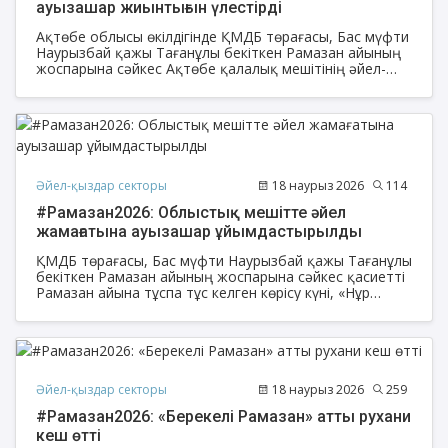
ауызашар жиынтығын үлестірді
Ақтөбе облысы өкілдігінде ҚМДБ төрағасы, Бас мүфти
Наурызбай қажы Тағанұлы бекіткен Рамазан айының
жоспарына сәйкес Ақтөбе қалалық мешітінің әйел-
қыздар бөлімі жамағаты қасиетті Рамазан айында
ауызашардың сауабын алуды ниет етіп, қала
тұрғындарына су мен құрма үлестірді.
Әйел-қыздар секторы
18 наурыз 2026
114
#Рамазан2026: Облыстық мешітте әйел
жамағатына ауызашар ұйымдастырылды
ҚМДБ төрағасы, Бас мүфти Наурызбай қажы Тағанұлы
бекіткен Рамазан айының жоспарына сәйкес қасиетті
Рамазан айына тұспа тұс келген көрісу күні, «Нұр
Ғасыр» мешітінің асханасында 200-ден астам әйел
жамағатына ауызашар дастархан жайылды. Шараға
мешіт шәкірттері, көпбалалы отбасылар және арнайы
қонақтар қатысып, бірлік пен бауырмалдықтың үлгісін
көрсетті.
Әйел-қыздар секторы
18 наурыз 2026
259
#Рамазан2026: «Берекелі Рамазан» атты рухани
кеш өтті