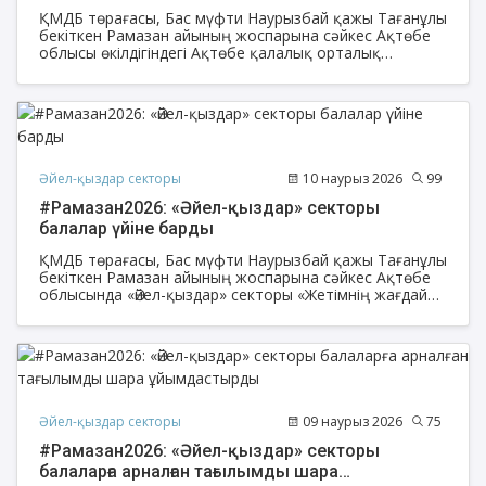
ҚМДБ төрағасы, Бас мүфти Наурызбай қажы Тағанұлы
бекіткен Рамазан айының жоспарына сәйкес Ақтөбе
облысы өкілдігіндегі Ақтөбе қалалық орталық
мешітінде Амал мерекесіне орай әйел-қыздар
жамағатына арналған рухани тағылымды шара өтті.
Әйел-қыздар секторы
10 наурыз 2026
99
#Рамазан2026: «Әйел-қыздар» секторы
балалар үйіне барды
ҚМДБ төрағасы, Бас мүфти Наурызбай қажы Тағанұлы
бекіткен Рамазан айының жоспарына сәйкес Ақтөбе
облысында «Әйел-қыздар» секторы «Жетімнің жағдайын
жақсартатын адамға әрбір қадам сайын сауап
жазылады. Ол жетімнің басынан сипаған сайын Алла
оған сауап береді» деген Пайғамбарымыздың (оған
Алланың салауаты мен сәлемі болсын) хадисіне амал
ету мақсатында қайырымдылық ішара ұйымдастырды.
Әйел-қыздар секторы
09 наурыз 2026
75
#Рамазан2026: «Әйел-қыздар» секторы
балаларға арналған тағылымды шара