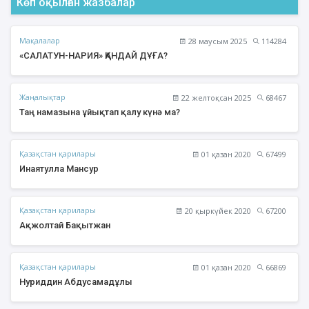
Көп оқылған жазбалар
Мақалалар
28 маусым 2025
114284
«САЛАТУН-НАРИЯ» ҚАНДАЙ ДҰҒА?
Жаңалықтар
22 желтоқсан 2025
68467
Таң намазына ұйықтап қалу күнә ма?
Қазақстан қарилары
01 қазан 2020
67499
Инаятулла Мансур
Қазақстан қарилары
20 қыркүйек 2020
67200
Ақжолтай Бақытжан
Қазақстан қарилары
01 қазан 2020
66869
Нуриддин Абдусамадұлы