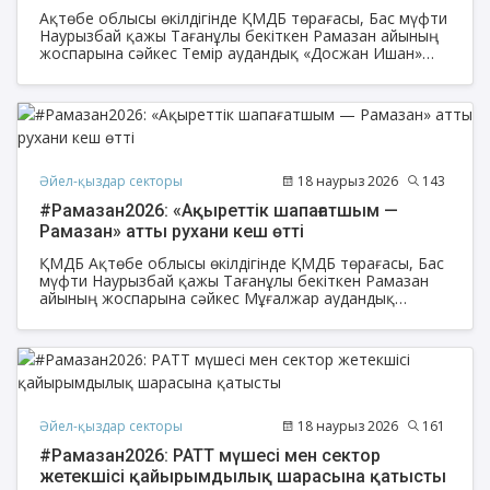
Ақтөбе облысы өкілдігінде ҚМДБ төрағасы, Бас мүфти
Наурызбай қажы Тағанұлы бекіткен Рамазан айының
жоспарына сәйкес Темір аудандық «Досжан Ишан»
мешітінің ұстаздары Радина Бимолдина мен Әсия
Тогаеваның ұйымдастыруымен әйел жамағатына
«Берекелі Рамазан» атты рухани кеш өтіп, оған
Ақтөбе қаласынан арнайы «Әйел-қыздар» секторының
облыс бойынша жетекшісі Кенжегүл Кушкарова мен
Қобда аудандық «Шәріп молда» мешітінің ұстазы Баян
Мұстахап қатысты.
Әйел-қыздар секторы
18 наурыз 2026
143
#Рамазан2026: «Ақыреттік шапағатшым —
Рамазан» атты рухани кеш өтті
ҚМДБ Ақтөбе облысы өкілдігінде ҚМДБ төрағасы, Бас
мүфти Наурызбай қажы Тағанұлы бекіткен Рамазан
айының жоспарына сәйкес Мұғалжар аудандық
«Нұртай» мешітінің ерлер жамағатының
демеушілігімен «Ақыреттік шапағатшым — Рамазан»
атты рухани кеш өтіп, оған Ақтөбе қаласынан арнайы
«Әйел-қыздар» секторының облыс бойынша жетекшісі
Кенжегүл Кушкарова мен РАТТ мүшесі, «Бақытжан»
мешітінің ұстазы Ақтолқын Орысбайқызы қатысты.
Әйел-қыздар секторы
18 наурыз 2026
161
#Рамазан2026: РАТТ мүшесі мен сектор
жетекшісі қайырымдылық шарасына қатысты