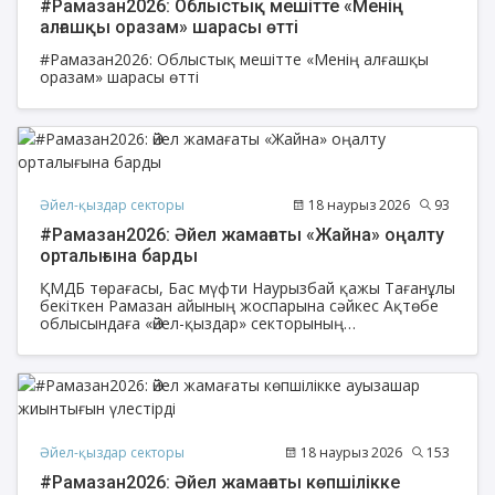
#Рамазан2026: Облыстық мешітте «Менің
алғашқы оразам» шарасы өтті
#Рамазан2026: Облыстық мешітте «Менің алғашқы
оразам» шарасы өтті
Әйел-қыздар секторы
18 наурыз 2026
93
#Рамазан2026: Әйел жамағаты «Жайна» оңалту
орталығына барды
ҚМДБ төрағасы, Бас мүфти Наурызбай қажы Тағанұлы
бекіткен Рамазан айының жоспарына сәйкес Ақтөбе
облысындаға «Әйел-қыздар» секторының
ұйымдастыруымен қайырымдылық пен
жанашырлықты ту еткен әйел жамағаты «Жайна»
мүмкіндігі шектеулі балаларды оңалту орталығына
арнайы барып, тәрбиеленушілерге қуаныш сыйлады.
Әйел-қыздар секторы
18 наурыз 2026
153
#Рамазан2026: Әйел жамағаты көпшілікке