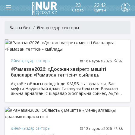
23
22:42
Сафар
Құптан
Басты бет
Әйел-қыздар секторы
Әйел-қыздар секторы
18 наурыз 2026
92
#Рамазан2026: «Досжан хазірет» мешіті
балаларға «Рамазан тәттісін» сыйлады
Ақтөбе облысы өкілдігінде ҚМДБ-сы төрағасы, Бас
мүфти Наурызбай қажы Тағанұлы бекіткен Рамазан
айына арналған іс-шаралар жоспарына сәйкес, Ақтөбе
қаласындағы «Досжан хазірет» мешітінің ұстазы
Ақжарқын Жилисбаеваның ұйымдастыруымен
«Рамазан тәттісі» акциясы аясында мешіт
жамағатының балаларына тәттілер таратты.
Әйел-қыздар секторы
18 наурыз 2026
88