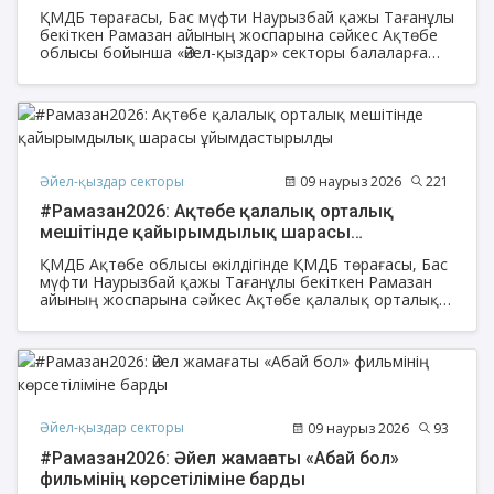
ұйымдастырды
ҚМДБ төрағасы, Бас мүфти Наурызбай қажы Тағанұлы
бекіткен Рамазан айының жоспарына сәйкес Ақтөбе
облысы бойынша «Әйел-қыздар» секторы балаларға
арналған тағылымды шара ұйымдастырды.
Әйел-қыздар секторы
09 наурыз 2026
221
#Рамазан2026: Ақтөбе қалалық орталық
мешітінде қайырымдылық шарасы
ұйымдастырылды
ҚМДБ Ақтөбе облысы өкілдігінде ҚМДБ төрағасы, Бас
мүфти Наурызбай қажы Тағанұлы бекіткен Рамазан
айының жоспарына сәйкес Ақтөбе қалалық орталық
мешітінің әйел-қыздар бөлімі мен «Имани гүл» рухани
даму клубының ұйымдастыруымен қайырымдылық
шарасы өтті.
Әйел-қыздар секторы
09 наурыз 2026
93
#Рамазан2026: Әйел жамағаты «Абай бол»
фильмінің көрсетіліміне барды