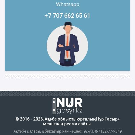
Whatsapp
+7 707 662 65 61
© 2016 - 2026, Ақтөбе облыстық орталық «Нұр Ғасыр»
мешітінің ресми сайты.
Ақтөбе қаласы, Әбілхайыр хан көшесі, 92-үй. 8-7132-774-349