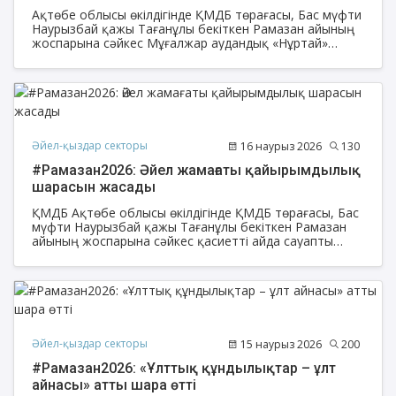
Ақтөбе облысы өкілдігінде ҚМДБ төрағасы, Бас мүфти
Наурызбай қажы Тағанұлы бекіткен Рамазан айының
жоспарына сәйкес Мұғалжар аудандық «Нұртай»
мешітінде ауданның бас имамы Мұхаммедисмаил
Шадманның ұйымдастыруымен қайырымдылық
шарасы өтіп, оған Ақтөбе қаласынан арнайы «Әйел-
қыздар» секторының облыс бойынша жетекшісі
Кенжегүл Кушкарова мен РАТТ мүшесі, «Бақытжан»
мешітінің ұстазы Ақтолқын Орысбайқызы қатысты.
Әйел-қыздар секторы
16 наурыз 2026
130
#Рамазан2026: Әйел жамағаты қайырымдылық
шарасын жасады
ҚМДБ Ақтөбе облысы өкілдігінде ҚМДБ төрағасы, Бас
мүфти Наурызбай қажы Тағанұлы бекіткен Рамазан
айының жоспарына сәйкес қасиетті айда сауапты
істерді көбейтіп, мұқтаж жандарға қолдау көрсету
мақсатында Ақтөбе қалалық орталық мешіттің әйел-
қыздар жамағаты қайырымдылық шарасын
ұйымдастырды.
Әйел-қыздар секторы
15 наурыз 2026
200
#Рамазан2026: «Ұлттық құндылықтар – ұлт
айнасы» атты шара өтті