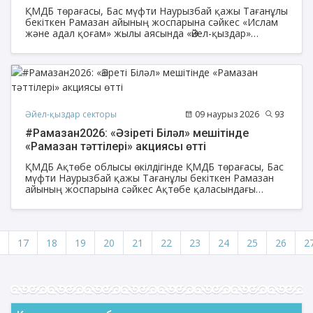
ҚМДБ төрағасы, Бас мүфти Наурызбай қажы Тағанұлы
бекіткен Рамазан айының жоспарына сәйкес «Ислам
және адал қоғам» жылы аясында «Әйел-қыздар»
секторының ұйымдастыруымен әйел жамағаты «Өнер
қырандары» театры түсірген «Абай бол» фильмінің
көрсетіліміне барды.
Әйел-қыздар секторы
09 наурыз 2026
93
#Рамазан2026: «Әзіреті Біләл» мешітінде
«Рамазан тәттілері» акциясы өтті
ҚМДБ Ақтөбе облысы өкілдігінде ҚМДБ төрағасы, Бас
мүфти Наурызбай қажы Тағанұлы бекіткен Рамазан
айының жоспарына сәйкес Ақтөбе қаласындағы
«Әзіреті Біләл» мешітінде «Рамазан тәттілері» акциясы
өтті.
17
18
19
20
21
22
23
24
25
26
2