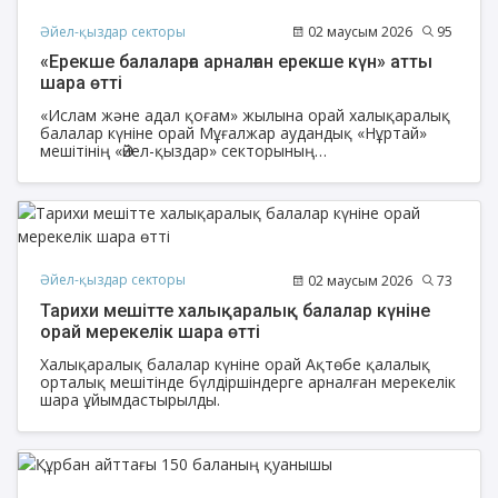
Әйел-қыздар секторы
02 маусым 2026
95
«Ерекше балаларға арналған ерекше күн» атты
шара өтті
«Ислам және адал қоғам» жылына орай халықаралық
балалар күніне орай Мұғалжар аудандық «Нұртай»
мешітінің «Әйел-қыздар» секторының
ұйымдастыруымен «Ерекше балаларға арналған
ерекше күн» атты мүмкіндігі шектеулі және ерекше
балаларға арналған мерекелік шара ұйымдастырылды.
Әйел-қыздар секторы
02 маусым 2026
73
Тарихи мешітте халықаралық балалар күніне
орай мерекелік шара өтті
Халықаралық балалар күніне орай Ақтөбе қалалық
орталық мешітінде бүлдіршіндерге арналған мерекелік
шара ұйымдастырылды.