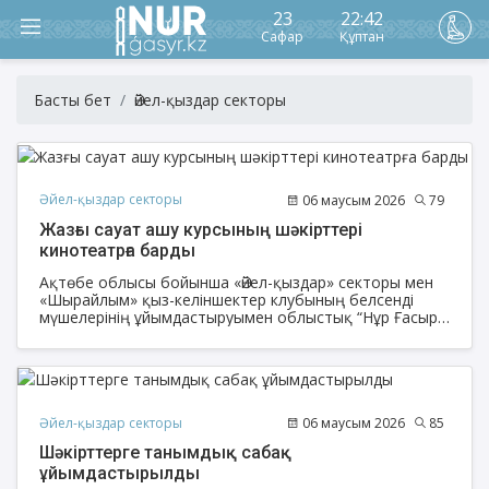
23
22:42
Сафар
Құптан
Басты бет
Әйел-қыздар секторы
Әйел-қыздар секторы
06 маусым 2026
79
Жазғы сауат ашу курсының шәкірттері
кинотеатрға барды
Ақтөбе облысы бойынша «Әйел-қыздар» секторы мен
«Шырайлым» қыз-келіншектер клубының белсенді
мүшелерінің ұйымдастыруымен облыстық “Нұр Ғасыр”
мешітінде балаларға арналған жазғы сауат ашу
курсының шәкірттері кинотеатрға барды.
Әйел-қыздар секторы
06 маусым 2026
85
Шәкірттерге танымдық сабақ
ұйымдастырылды