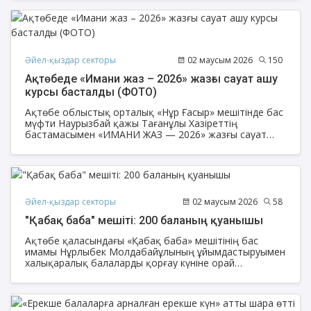
Әйел-қыздар секторы
02 маусым 2026
150
Ақтөбеде «Имани жаз – 2026» жазғы сауат ашу
курсы басталды (ФОТО)
Ақтөбе облыстық орталық «Нұр Ғасыр» мешітінде бас
мүфти Наурызбай қажы Тағанұлы Хазіреттің
бастамасымен «ИМАНИ ЖАЗ — 2026» жазғы сауат
ашу курсы салтанатты түрде ашылды. Айта кетсек,
жылдағы үрдіске сай биыл да Ақтөбе мешіттері
оқушыларға арналған тәрбиелі де өнегелі дәрістерге
толы «Имани жаз» атты рухани сауат ашу курстарын
бастады.
Әйел-қыздар секторы
02 маусым 2026
58
"Қабақ баба" мешіті: 200 баланың қуанышы
Ақтөбе қаласындағы «Қабақ баба» мешітінің бас
имамы Нұрлыбек Молдабайұлының ұйымдастыруымен
халықаралық балаларды қорғау күніне орай
Заречный-3 елді мекенінде орналасқан 61 орта
мектептің 1-4 сынып оқушыларын мерекемен
құттықтады. Жалпы 200 бала қатысты.