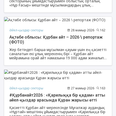
секторының ұйымдастыруымен облыстық орталық
«Нұр Ғасыр» мешітінде мұсылмандардың ұлық
мейрамы Құрбан айт мерекесінде әйел жамағаты
ерекше рухани әрі мерекелік көңіл-күйде басқосты.
Әйел-қыздар секторы
28 мамыр 2026
162
Ақтөбе облысы: Құрбан айт – 2026 \ репортаж
(ФОТО)
Жер бетіндегі барша мұсылман қауым үшін ең қасиетті
саналатын екі ұлық мерекенің бірі – Құрбан айт
мейрамына орай айт намазына 19 000 адам жиналып,
ҚМДБ Ақтөбе облысы өкілдігі жоғары деңгейде атап
өтті.
Әйел-қыздар секторы
27 мамыр 2026
163
#Құрбанайт2026 : «Қарилыққа бір қадам» атты
әйел-қыздар арасында Құран жарысы өтті
Қасиетті Құрбан айт мерекесінде Мұғалжар аудандық
«Нұртай» мешітінің ұйымдастыруымен «Қарилыққа бір
қадам» атты әйел-қыздар арасында қасиетті