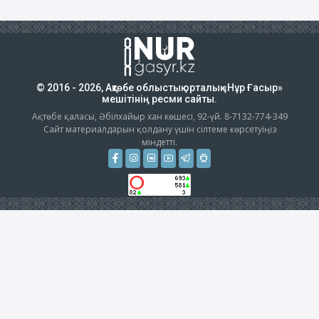
© 2016 - 2026, Ақтөбе облыстық орталық «Нұр Ғасыр»
мешітінің ресми сайты.
Ақтөбе қаласы, Әбілхайыр хан көшесі, 92-үй. 8-7132-774-349
Сайт материалдарын қолдану үшін сілтеме көрсетуіңіз
міндетті.