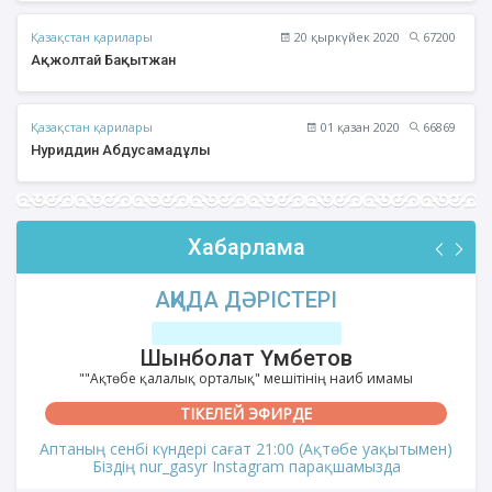
Қазақстан қарилары
20 қыркүйек 2020
67200
Ақжолтай Бақытжан
Қазақстан қарилары
01 қазан 2020
66869
Нуриддин Абдусамадұлы
Хабарлама
АҚИДА ДӘРІСТЕРІ
Шынболат Үмбетов
""Ақтөбе қалалық орталық" мешітінің наиб имамы
ТІКЕЛЕЙ ЭФИРДЕ
Аптаның сенбі күндері сағат 21:00 (Ақтөбе уақытымен)
Біздің nur_gasyr Instagram парақшамызда