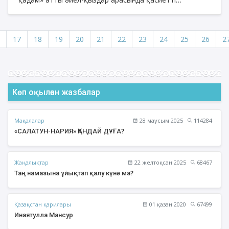
Құранның 30- шы парасы мен жарты парасын («Дұха»
сүресі-«Нәс» сүресі) тәджуидке сай, мәнерлеп жатқа
оқудан жарыс өтті.
17
18
19
20
21
22
23
24
25
26
2
Көп оқылған жазбалар
Мақалалар
28 маусым 2025
114284
«САЛАТУН-НАРИЯ» ҚАНДАЙ ДҰҒА?
Жаңалықтар
22 желтоқсан 2025
68467
Таң намазына ұйықтап қалу күнә ма?
Қазақстан қарилары
01 қазан 2020
67499
Инаятулла Мансур