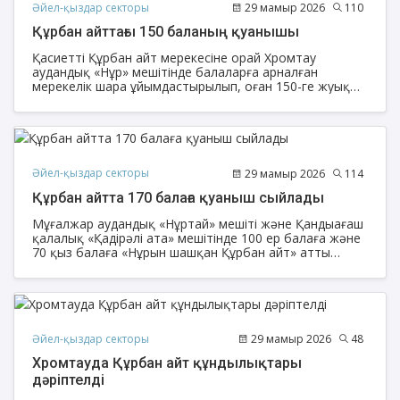
Әйел-қыздар секторы
29 мамыр 2026
110
Құрбан айттағы 150 баланың қуанышы
Қасиетті Құрбан айт мерекесіне орай Хромтау
аудандық «Нұр» мешітінде балаларға арналған
мерекелік шара ұйымдастырылып, оған 150-ге жуық
бүлдіршін қатысты.
Әйел-қыздар секторы
29 мамыр 2026
114
Құрбан айтта 170 балаға қуаныш сыйлады
Мұғалжар аудандық «Нұртай» мешіті және Қандыағаш
қалалық «Қадірәлі ата» мешітінде 100 ер балаға және
70 қыз балаға «Нұрын шашқан Құрбан айт» атты
мерекелік думан ұйымдастырылды.
Әйел-қыздар секторы
29 мамыр 2026
48
Хромтауда Құрбан айт құндылықтары
дәріптелді