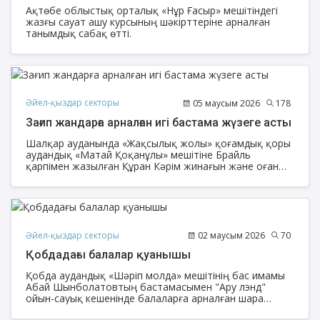
Ақтөбе облыстық орталық «Нұр Ғасыр» мешітіндегі
жазғы сауат ашу курсының шәкірттеріне арналған
танымдық сабақ өтті.
Әйел-қыздар секторы
05 маусым 2026
178
Зағип жандарға арналған игі бастама жүзеге асты
Шалқар ауданында «Жақсылық жолы» қоғамдық қоры
аудандық «Матай Қоқанұлы» мешітіне Брайль
қарпімен жазылған Құран Кәрім жинағын және оған
қажетті оқу құралдарын тарту етті.
Әйел-қыздар секторы
02 маусым 2026
70
Қобдадағы балалар қуанышы
Қобда аудандық «Шәріп молда» мешітінің бас имамы
Абай Шынболатовтың бастамасымен "Ару лэнд"
ойын-сауық кешенінде балаларға арналған шара
ұйымдастырылды.