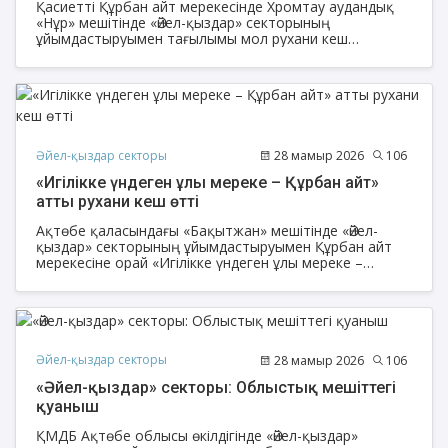
Қасиетті Құрбан айт мерекесінде Хромтау аудандық
«Нұр» мешітінде «Әйел-қыздар» секторының
ұйымдастыруымен тағылымы мол рухани кеш
ұйымдастырылды.
Әйел-қыздар секторы
28 мамыр 2026
106
«Игілікке үндеген ұлы мереке – Құрбан айт»
атты рухани кеш өтті
Ақтөбе қаласындағы «Бақытжан» мешітінде «Әйел-
қыздар» секторының ұйымдастыруымен Құрбан айт
мерекесіне орай «Игілікке үндеген ұлы мереке –
Құрбан айт» атты рухани-танымдық және ұлттық
құндылықтарды насихаттауға бағытталған рухани кеш
өтті.
Әйел-қыздар секторы
28 мамыр 2026
106
«Әйел-қыздар» секторы: Облыстық мешіттегі
қуаныш
ҚМДБ Ақтөбе облысы өкілдігінде «Әйел-қыздар»