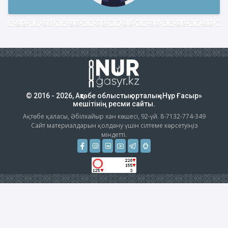
© 2016 - 2026, Ақтөбе облыстық орталық «Нұр Ғасыр»
мешітінің ресми сайты.
Ақтөбе қаласы, Әбілхайыр хан көшесі, 92-үй. 8-7132-774-349
Сайт материалдарын қолдану үшін сілтеме көрсетуіңіз
міндетті.