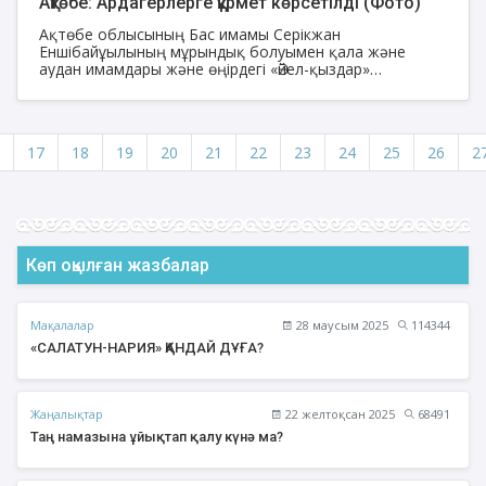
Ақтөбе: Ардагерлерге құрмет көрсетілді (Фото)
Ақтөбе облысының Бас имамы Серікжан
Еншібайұылының мұрындық болуымен қала және
аудан имамдары және өңірдегі «Әйел-қыздар»
секторының жетекші мен ұстаздары Жеңістің 77
жылдығына орай ардагерлерге құрмет көрсетті.
17
18
19
20
21
22
23
24
25
26
2
Көп оқылған жазбалар
Мақалалар
28 маусым 2025
114344
«САЛАТУН-НАРИЯ» ҚАНДАЙ ДҰҒА?
Жаңалықтар
22 желтоқсан 2025
68491
Таң намазына ұйықтап қалу күнә ма?