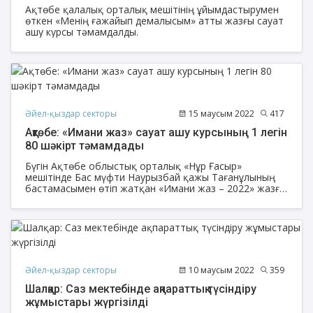
Ақтөбе қалалық орталық мешітінің ұйымдастырумен
өткен «Менің ғажайып демалысым» атты жазғы сауат
ашу курсы тәмамдалды.
Әйел-қыздар секторы
15 маусым 2022
417
Ақтөбе: «Имани жаз» сауат ашу курсының 1 легін
80 шәкірт тәмамдады
Бүгін Ақтөбе облыстық орталық «Нұр Ғасыр»
мешітінде Бас мүфти Наурызбай қажы Тағанұлының
бастамасымен өтіп жатқан «Имани жаз – 2022» жазғы
сауат ашу курсының алғашқы легіне арналған
дәрістері қорытындыланды.
Әйел-қыздар секторы
10 маусым 2022
359
Шалқар: Саз мектебінде ақпараттық түсіндіру
жұмыстары жүргізілді