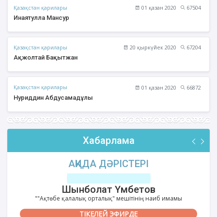
Қазақстан қарилары
01 қазан 2020
67504
Инаятулла Мансур
Қазақстан қарилары
20 қыркүйек 2020
67204
Ақжолтай Бақытжан
Қазақстан қарилары
01 қазан 2020
66872
Нуриддин Абдусамадұлы
Хабарлама
АҚИДА ДӘРІСТЕРІ
Шынболат Үмбетов
""Ақтөбе қалалық орталық" мешітінің наиб имамы
ТІКЕЛЕЙ ЭФИРДЕ