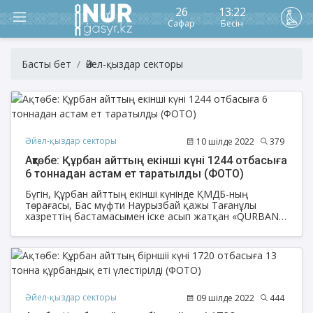
26
13:22
Сафар
Бесін
Басты бет
Әйел-қыздар секторы
Әйел-қыздар секторы
10 шілде 2022
379
Ақтөбе: Құрбан айттың екінші күні 1244 отбасыға
6 тоннадан астам ет таратылды (ФОТО)
Бүгін, Құрбан айттың екінші күнінде ҚМДБ-ның
төрағасы, Бас мүфти Наурызбай қажы Тағанұлы
хазреттің бастамасымен іске асып жатқан «QURBAN-
2022» онлайн қайырымдылық акциясы аясында
Ақтөбе облысы өкілдігі бойынша 18 іс-шара
ұйымдастырылып, 180 уақ мал (қой), 18 ірі қара (сиыр)
құрбандыққа шалынып, 1244 отбасыға жеткізіліп, 6
тонна 516 кг құрбандық еті үлестірілді.
Әйел-қыздар секторы
09 шілде 2022
444