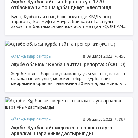
Ақтөбе: Құрбан айттың бірншіі күні 1720
отбасыға 13 тонна құрбандық еті үлестірілді
(ФОТО)
Бүгін, Құрбан айттың бірінші күнінде ҚМДБ-ның
төрағасы, Бас мүфти Наурызбай қажы Тағанұлы
хазреттің бастамасымен іске асып жатқан «QURBAN-
2022» онлайн қайырымдылық акциясы аясында
Ақтөбе облысы өкілдігі бойынша 22 іс-шара
ұйымдастырылып, 338 уақ мал (қой, тоқты, ешкі), 40
ірі қара (сиыр) және 1 түйе құрбандыққа шалынып,
1720 отбасыға жеткізіліп, 13 тонна құрбандық еті
үлестірілді.
Әйел-қыздар секторы
09 шілде 2022
456
Ақтөбе облысы: Құрбан айттан репортаж (ФОТО)
Жер бетіндегі барша мұсылман қауым үшін ең қасиетті
саналатын екі ұлық мерекенің бірі – құрбан айт
мейрамына орай айт намазына 30 мың адам жиналып,
ҚМДБ Ақтөбе облысы өкілдігі жоғары деңгейде атап
өтті.
Әйел-қыздар секторы
06 шілде 2022
397
Ақтөбе: Құрбан айт мерекесін насихаттауға
арналған шара ұйымдастырылды