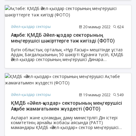
Тлеубай «Діни сауаттылық - діни қауіпсіздіктің басты
кепілі» тақырыбында семинар өткізді.
Әйел-қыздар секторы
20 мамыр 2022
624
Ақтөбе: ҚМДБ Әйел-қыздар секторының
меңгерушісі шәкірттерге тәж кигізді (ФОТО)
Бүгін облыстық орталық «Нұр Ғасыр» мешітінде ұстаз
Ардақ Бағдалқызының 50 шәкірті Құранға түсіп, ҚМДБ
Әйел-қыздар секторының меңгерушісі Динара
Құтқожақызы, Нұр-Сұлтан қаласының Діндерді
зерттеу орталығының теолог маманы Талшын
Зарқымқызы, Батыс Қазақстан облысы «Аманат-
Жайық» қоғамдық қорының теологы Назгүл
Медерқызы т.б тәж кигізіп, қасиетті Құран Кәрімді
табыстады.
Әйел-қыздар секторы
19 мамыр 2022
549
ҚМДБ «Әйел-қыздар» секторының меңгерушісі
Ақтөбе жамағатымен жүздесті (ФОТО)
Ақпарат және қоғамдық даму министрлігі Дін істері
комитетінің арнайы жобасы аясында (РАТТ)
мамандары ҚМДБ «Әйел-қыздар» сектор меңгерушісі
Динара Құтқожақызы, Нұр-Сұлтан қаласының Діндерді