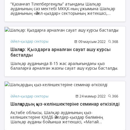
“Қазанғап Тілепбергенұлы” атындағы Шалқар
ауданының саз мектебі МКҚК-ның ұжымына Шалқар
ауданының «Әйел-қыздар» секторының жетекшісі,
«Матай Қоқанұлы» аудандық мешітінің ұстазы Жұлдыз
Тлеубай “Деструктивті діни ағымдар және
экстремистік ұйымдардың әлеуметтік-психологиялық
портреті” тақырыбында түсіндірме жұмыстарын
жүргізді.
Әйел-қыздар секторы
09 маусым 2022
368
Шалқар: Қыздарға арналған сауат ашу курсы
басталды
Шалқар ауданында 8-15 жас аралығындағы қыз
балаларға арналған жазғы сауат ашу курсы басталды.
Әйел-қыздар секторы
24 мамыр 2022
366
Шалқардың қыз-келіншектеріне семинар өткізілді
Ақтөбе облысы, Шалқар ауданының қыз-
келіншектеріне ҚМДБ Әйелдер-қыздар бөлімінің
Шалқар ауданы бойынша жетекшісі, «Матай
Қоқанұлы» аудандық мешітінің ұстазы Жұлдыз