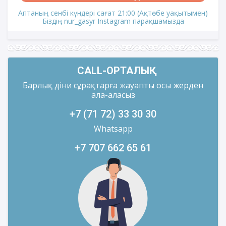
Аптаның сенбі күндері сағат 21:00 (Ақтөбе уақытымен)
Біздің nur_gasyr Instagram парақшамызда
CALL-ОРТАЛЫҚ
Барлық діни сұрақтарға жауапты осы жерден
ала-аласыз
+7 (71 72) 33 30 30
Whatsapp
+7 707 662 65 61