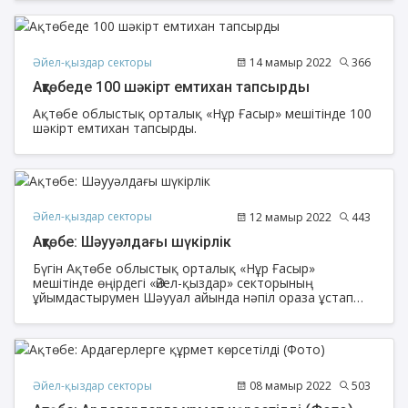
зерттеу орталығының теолог маманы Талшын
Зарқымқызы, Батыс Қазақстан облысы «Аманат-
Жайық» қоғамдық қорының теологы Назүл
Медерқызы Ақтөбе облысына келіп, әйел жамағатына
ақпараттық түсіндіру жұмыстарын жүргізді.
Әйел-қыздар секторы
14 мамыр 2022
366
Ақтөбеде 100 шәкірт емтихан тапсырды
Ақтөбе облыстық орталық «Нұр Ғасыр» мешітінде 100
шәкірт емтихан тапсырды.
Әйел-қыздар секторы
12 мамыр 2022
443
Ақтөбе: Шәууәлдағы шүкірлік
Бүгін Ақтөбе облыстық орталық «Нұр Ғасыр»
мешітінде өңірдегі «Әйел-қыздар» секторының
ұйымдастырумен Шәууал айында нәпіл ораза ұстап
жатқан әйел жамағатына ауызашар берілді
Әйел-қыздар секторы
08 мамыр 2022
503