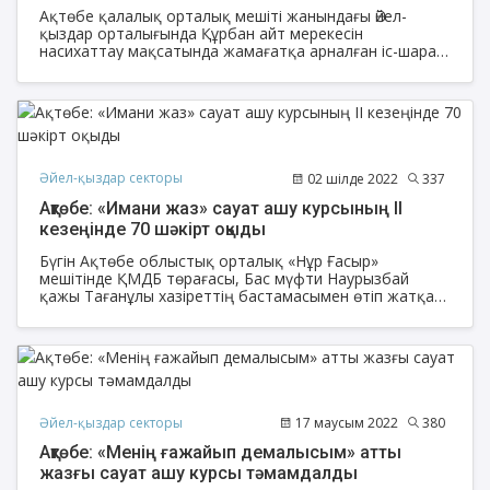
Ақтөбе қалалық орталық мешіті жанындағы Әйел-
қыздар орталығында Құрбан айт мерекесін
насихаттау мақсатында жамағатқа арналған іс-шара
өтті.
Әйел-қыздар секторы
02 шілде 2022
337
Ақтөбе: «Имани жаз» сауат ашу курсының ІІ
кезеңінде 70 шәкірт оқыды
Бүгін Ақтөбе облыстық орталық «Нұр Ғасыр»
мешітінде ҚМДБ төрағасы, Бас мүфти Наурызбай
қажы Тағанұлы хазіреттің бастамасымен өтіп жатқан
«Имани жаз – 2022» жазғы сауат ашу курсының ІІ
кезеңін мектеп жасындағы 25 ұл, 45 қыз бала
тәмамдады.
Әйел-қыздар секторы
17 маусым 2022
380
Ақтөбе: «Менің ғажайып демалысым» атты
жазғы сауат ашу курсы тәмамдалды