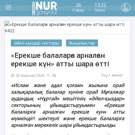
26
13:22
Сафар
Бесін
Әйел-қыздар секторы
Жаңалықтар
«Ерекше балаларға арналған
ерекше күн» атты шара өтті
Оқу 1 минут
02 маусым 2026
98
«Ислам және адал қоғам» жылына орай
халықаралық балалар күніне орай Мұғалжар
аудандық «Нұртай» мешітінің «Әйел-қыздар»
секторының ұйымдастыруымен «Ерекше
балаларға арналған ерекше күн» атты
мүмкіндігі шектеулі және ерекше балаларға
арналған мерекелік шара ұйымдастырылды.