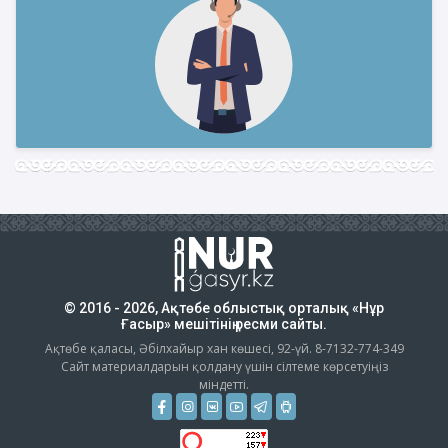
© 2016 - 2026, Ақтөбе облыстық орталық «Нұр
Ғасыр» мешітінің ресми сайты.
Ақтөбе қаласы, Әбілхайыр хан көшесі, 92-үй. 8-7132-774-349
Сайт материалдарын қолдану үшін сілтеме көрсетуіңіз
міндетті.