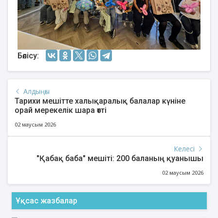
Бөлісу:
Алдыңғы
Тарихи мешітте халықаралық балалар күніне
орай мерекелік шара өтті
02 маусым 2026
Келесі
"Қабақ баба" мешіті: 200 баланың қуанышы
02 маусым 2026
Ұқсас жазбалар