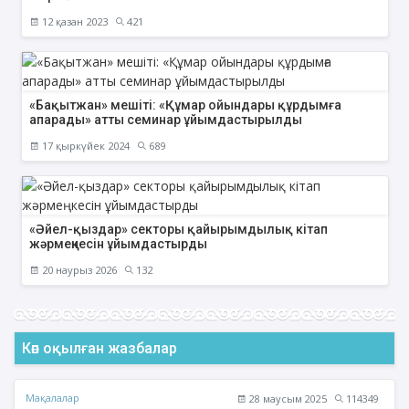
12 қазан 2023
421
«Бақытжан» мешіті: «Құмар ойындары құрдымға
апарады» атты семинар ұйымдастырылды
17 қыркүйек 2024
689
«Әйел-қыздар» секторы қайырымдылық кітап
жәрмеңкесін ұйымдастырды
20 наурыз 2026
132
Көп оқылған жазбалар
Мақалалар
28 маусым 2025
114349