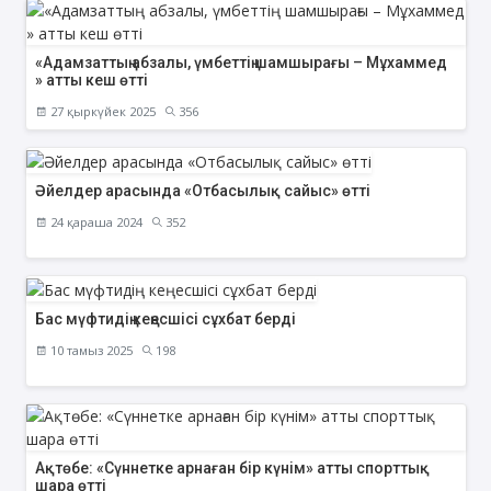
«Адамзаттың абзалы, үмбеттің шамшырағы – Мұхаммед
» атты кеш өтті
27 қыркүйек 2025
356
Әйелдер арасында «Отбасылық сайыс» өтті
24 қараша 2024
352
Бас мүфтидің кеңесшісі сұхбат берді
10 тамыз 2025
198
Ақтөбе: «Сүннетке арнаған бір күнім» атты спорттық
шара өтті