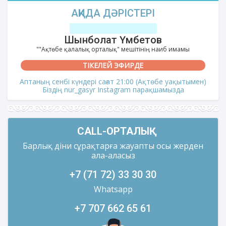
АҚИДА ДӘРІСТЕРІ
Шынболат Үмбетов
""Ақтөбе қалалық орталық" мешітінің наиб имамы
ТІКЕЛЕЙ ЭФИРДЕ
Аптаның сенбі күндері сағат 21:00 (Ақтөбе уақытымен)
Біздің nur_gasyr Instagram парақшамызда
CALL-ОРТАЛЫҚ
Барлық діни сұрақтарға жауапты осы жерден
ала-аласыз
+7 (71 72) 33 30 30
Whatsapp
+7 707 662 65 61