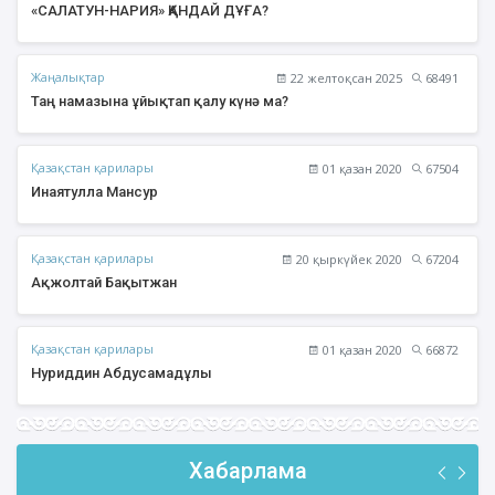
«САЛАТУН-НАРИЯ» ҚАНДАЙ ДҰҒА?
Жаңалықтар
22 желтоқсан 2025
68491
Таң намазына ұйықтап қалу күнә ма?
Қазақстан қарилары
01 қазан 2020
67504
Инаятулла Мансур
Қазақстан қарилары
20 қыркүйек 2020
67204
Ақжолтай Бақытжан
Қазақстан қарилары
01 қазан 2020
66872
Нуриддин Абдусамадұлы
Хабарлама