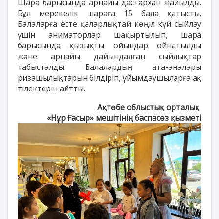
Шара барысында арнайы дастархан жайылды.
Бұл мерекелік шараға 15 бала қатысты.
Балаларға есте қаларлықтай көңіл күй сыйлау
үшін аниматорлар шақыртылып, шара
барысында қызықты ойындар ойнатылды
және арнайы дайындалған сыйлықтар
табысталды. Балалардың ата-аналары
ризашылықтарын білдіріп, ұйымдаушыларға ақ
тілектерін айтты.
Ақтөбе облыстық орталық
«Нұр Ғасыр» мешітінің баспасөз қызметі