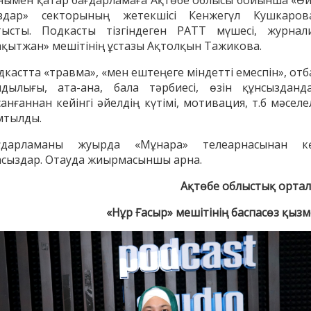
здар» секторының жетекшісі Кенжегүл Кушкаров
тысты. Подкасты тізгіндеген РАТТ мүшесі, журнали
ақытжан» мешітінің ұстазы Ақтолқын Тажикова.
дкастта «травма», «мен ештеңеге міндетті емеспін», отб
ндылығы, ата-ана, бала тәрбиесі, өзін құнсызданда
анғаннан кейінгі әйелдің күтімі, мотивация, т.б мәсел
мтылды.
ғдарламаны жуырда «Мұнара» телеарнасынан к
асыздар. Отауда жиырмасыншы арна.
Ақтөбе облыстық орта
енов Бекжан
Жұмабаев Данияр
Ақ
ангелдіұлы
Әлимұхамедұлы
«Нұр Ғасыр» мешітінің баспасөз қызм