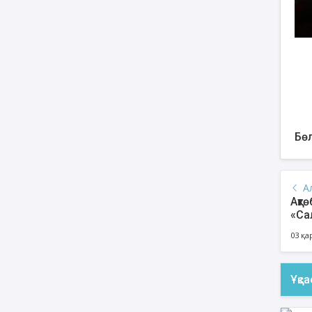
Бөл
А
Ақт
«Са
аш
03 қа
Ұқс