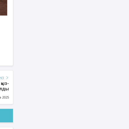
есі
қыз-
ылды
а 2025