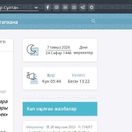
тапхана
7 тамыз 2026
Діни
мерекелер
24 Сафар 1448
Қазір:
Келесі:
Күн
05:44
Бесін
13:22
инут
ара
ары
Көп оқылған жазбалар
ек»
Мақалалар
28 маусым 2025
114297
ел-