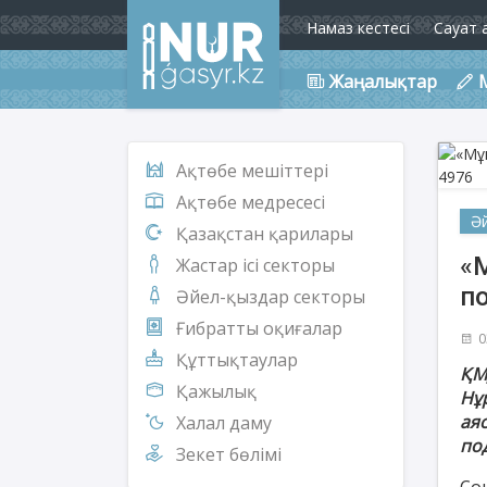
Намаз кестесі
Сауат 
Жаңалықтар
Ақтөбе мешіттері
Ақтөбе медресесі
Ә
Қазақстан қарилары
«М
Жастар ісі секторы
по
Әйел-қыздар секторы
Ғибратты оқиғалар
0
Құттықтаулар
ҚМ
Қажылық
Нұ
ая
Халал даму
по
Зекет бөлімі
Со