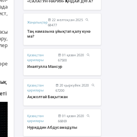
«САЛАТУН-НАРИЯ» ҚАНДАЙ ДҰҒА?
ада
ст,
22 желтоқсан 2025
Жаңалықтар
68477
асы
Таң намазына ұйықтап қалу күнә
ма?
ру,
елер
Қазақстан
01 қазан 2020
қарилары
67500
өре
Инаятулла Мансур
лық
Қазақстан
20 қыркүйек 2020
жолтай Бақытжан
Әбішев Қуаныш
қарилары
67200
Тоқсанбайұлы
еті
Ақжолтай Бақытжан
Қазақстан
01 қазан 2020
қарилары
66869
Нуриддин Абдусамадұлы