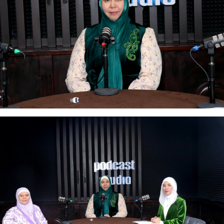
АҚИДА ДӘРІСТЕРІ
ФИҚҺ ДӘРІСТЕ
Шынболат Үмбетов
Нұрбол Смағұ
""Ақтөбе қалалық орталық" мешітінің
""Нұр Ғасыр" облыстық меш
наиб имамы
наиб имамы
ТІКЕЛЕЙ ЭФИРДЕ
ТІКЕЛЕЙ ЭФИРДЕ
Аптаның сенбі күндері сағат
Аптаның сәрсенбі күндер
21:00 (Ақтөбе уақытымен)
21:00 (Ақтөбе уақыты
Біздің nur_gasyr Instagram
Біздің nur_gasyr Insta
парақшамызда
парақшамызда