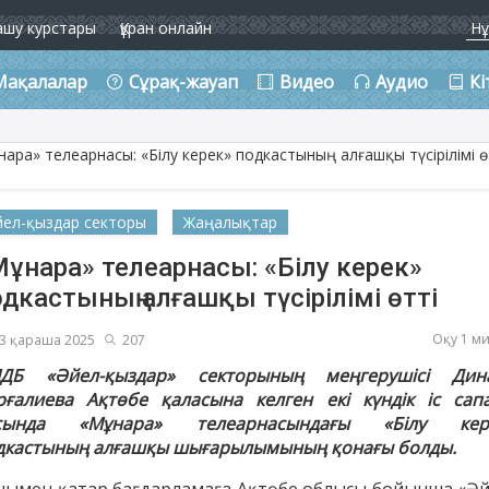
ашу курстары
Құран онлайн
Мақалалар
Сұрақ-жауап
Видео
Аудио
Кі
йел-қыздар секторы
Жаңалықтар
ұнара» телеарнасы: «Білу керек»
дкастының алғашқы түсірілімі өтті
Оқу 1 м
3 қараша 2025
207
ДБ «Әйел-қыздар» секторының меңгерушісі Дин
рғалиева Ақтөбе қаласына келген екі күндік іс сап
сында «Мұнара» телеарнасындағы «Білу кер
дкастының алғашқы шығарылымының қонағы болды.
нымен қатар бағдарламаға Ақтөбе облысы бойынша «Әй