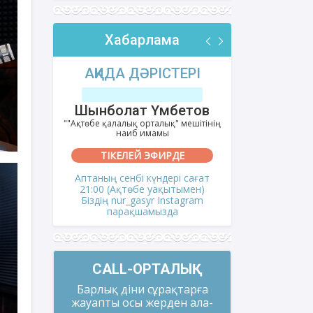
Хабарлама
РІ
АҚИДА ДӘРІСТЕРІ
ФИҚҺ 
лов
Шынболат Үмбетов
Нұрбо
ітінің
""Ақтөбе қалалық орталық" мешітінің
""Нұр Ғасыр"
наиб имамы
на
ТІКЕЛЕЙ ЭФИРДЕ
ТІКЕ
і сағат
Аптаның сенбі күндері сағат
Аптаның сәрс
мен)
21:00 (Ақтөбе уақытымен)
21:00 (Ақ
gram
Біздің nur_gasyr Instagram
Біздің nu
парақшамызда
пар
CALL-ОРТАЛЫҚ
Барлық діни сұрақтарға
жауапты осы жерден ала-