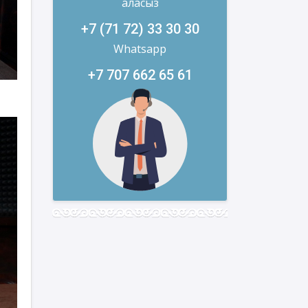
аласыз
+7 (71 72) 33 30 30
Whatsapp
+7 707 662 65 61