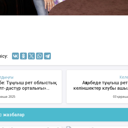
ісу:
лдыңғы
Кел
өбе: Тұңғыш рет облыстық
Ақтөбеде тұңғыш рет 
лт-дәстүр орталығы»
келіншектер клубы аш
ылды
раша 2025
03 қараш
ас жазбалар