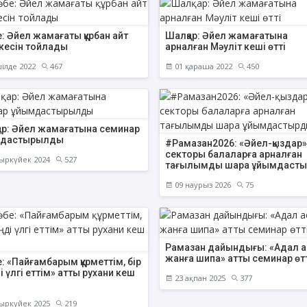
е: Әйел жамағаты құрбан айт
Шалқар: Әйел жамағатына
кесін тойлады
арналған Мәуліт кеші өтті
ілде 2022
467
01 қараша 2022
450
ар: Әйел жамағатына семинар
мдастырылды
#Рамазан2026: «Әйел-қыздар»
секторы балаларға арналған
ыркүйек 2024
527
тағылымды шара ұйымдаст
09 наурыз 2026
75
Рамазан дайындығы: «Адал а
жанға шипа» атты семинар өт
е: «Пайғамбарым құрметтім, бір
і үлгі еттім» атты рухани кеш
23 ақпан 2025
377
ыркүйек 2025
219