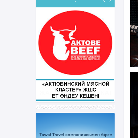
-
ФИҚҺ ДӘРІСТЕРІ
Нұрбол Смағұлов
""Нұр Ғасыр" облыстық мешітінің
наиб имамы
ТІКЕЛЕЙ ЭФИРДЕ
Аптаның сәрсенбі күндері сағат
21:00 (Ақтөбе уақытымен)
Біздің nur_gasyr Instagram
парақшамызда