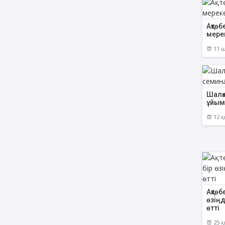
Ақтөб
мере
11 ш
Шалқ
ұйы
12 қ
Ақтөб
өзіңд
өтті
25 қ