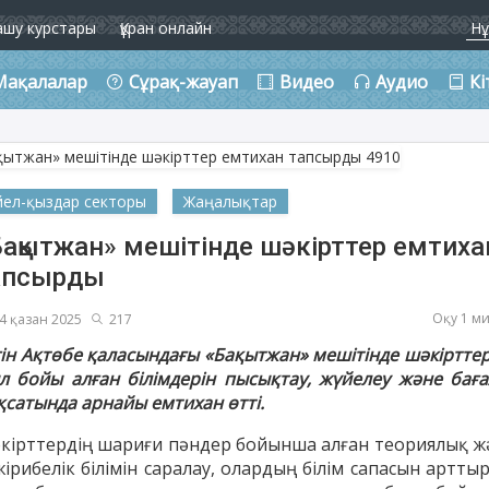
ашу курстары
Құран онлайн
Мақалалар
Сұрақ-жауап
Видео
Аудио
Кі
йел-қыздар секторы
Жаңалықтар
Бақытжан» мешітінде шәкірттер емтиха
апсырды
Оқу 1 м
4 қазан 2025
217
гін Ақтөбе қаласындағы «Бақытжан» мешітінде шәкірттер
л бойы алған білімдерін пысықтау, жүйелеу және баға
қсатында арнайы емтихан өтті.
кірттердің шариғи пәндер бойынша алған теориялық ж
ірибелік білімін саралау, олардың білім сапасын артты