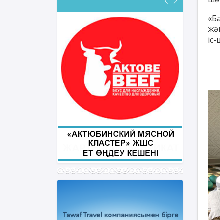
-
«Б
жә
іс
ФИҚҺ ДӘРІСТЕРІ
Нұрбол Смағұлов
""Нұр Ғасыр" облыстық мешітінің
наиб имамы
ТІКЕЛЕЙ ЭФИРДЕ
Аптаның сәрсенбі күндері сағат
21:00 (Ақтөбе уақытымен)
Біздің nur_gasyr Instagram
парақшамызда