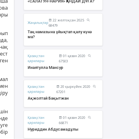
нша
«САЛАТУН-НАРИЯ» ҚАНДАЙ ДҰҒА?
ова
ары
22 желтоқсан 2025
Жаңалықтар
68479
Таң намазына ұйықтап қалу күнә
рып
ма?
да,
нақ
ест
Қазақстан
01 қазан 2020
ген
қарилары
67503
Инаятулла Мансур
мал
мен
Қазақстан
20 қыркүйек 2020
жолтай Бақытжан
Әбішев Қуаныш
қарилары
іру
67201
Тоқсанбайұлы
Ақжолтай Бақытжан
шін
нде
Қазақстан
01 қазан 2020
қарилары
66871
туге
Нуриддин Абдусамадұлы
бір