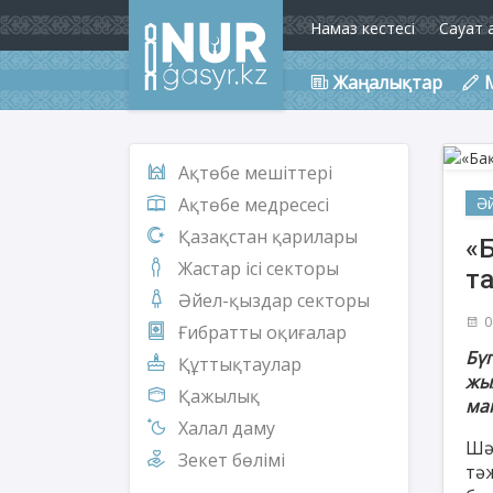
Намаз кестесі
Сауат 
Жаңалықтар
Ақтөбе мешіттері
Ә
Ақтөбе медресесі
Қазақстан қарилары
«
Жастар ісі секторы
т
Әйел-қыздар секторы
0
Ғибратты оқиғалар
Бү
Құттықтаулар
жы
Қажылық
ма
Халал даму
Шә
Зекет бөлімі
тәж