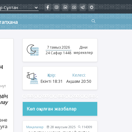
тапхана
7 тамыз 2026
Діни
мерекелер
24 Сафар 1448
н
Қазір:
Келесі:
Екінті
18:31
Ақшам
20:50
инут
дің
лау
Көп оқылған жазбалар
әне
руға
Мақалалар
28 маусым 2025
114309