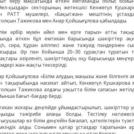
ғыт беру мақсатында өткен емтиханды облыс бойы
йел-қыздар» секторының жетекшісі Кенжегүл Кушкар
н РАТТ мүшелері, «Бақытжан» мешітінің ұстазд
толқын Тажикова мен Анар Қойшығұлова қабылдады.
ілім әрбір мүмін әйел мен ерге парыз» атты тақы
сында өткен бұл емтихан барысында шәкірттер ақи
қһ, сира, Құран әліппесі және тәжуид пәндерінен сы
псырды. Әр пән бойынша 20–30 сұрақтан тұратын т
рақтары әзірленіп, шәкірттердің оқу барысында меңгер
імдері жан-жақты тексерілді.
ар Қойшығұлова «Білім алудың маңызы және білгенге а
у» тақырыбында насихат айтып, Кенжегүл Кушкарова 
енов Бекжан
Жұмабаев Данияр
Ақ
толқын Тажикова алдағы уақытта білім сапасын жетілд
ангелдіұлы
Әлимұхамедұлы
йынша бағыт-бағдар берді.
тихан жоғары деңгейде ұйымдастырылып, шәкірттер ү
ңызды тәжірибе алаңы болды. Тестілеу нәтижесі
ысушылар өз білім деңгейін бағалап, қателіктерін түзе
мкіндік алды. Сонымен қатар ұстаздар тарапынан әр
кіртке жеке нұсқаулықтар мен ұсыныстар берілді.