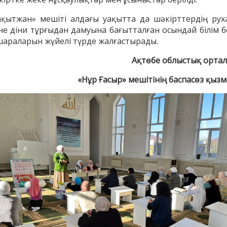
ақытжан» мешіті алдағы уақытта да шәкірттердің рух
не діни тұрғыдан дамуына бағытталған осындай білім б
-шараларын жүйелі түрде жалғастырады.
АҚИДА ДӘРІСТЕРІ
ФИҚҺ ДӘРІСТЕ
Ақтөбе облыстық орта
«Нұр Ғасыр» мешітінің баспасөз қызм
Шынболат Үмбетов
Нұрбол Смағұ
""Ақтөбе қалалық орталық" мешітінің
""Нұр Ғасыр" облыстық меш
наиб имамы
наиб имамы
ТІКЕЛЕЙ ЭФИРДЕ
ТІКЕЛЕЙ ЭФИРДЕ
Аптаның сенбі күндері сағат
Аптаның сәрсенбі күндер
21:00 (Ақтөбе уақытымен)
21:00 (Ақтөбе уақыты
Біздің nur_gasyr Instagram
Біздің nur_gasyr Insta
парақшамызда
парақшамызда