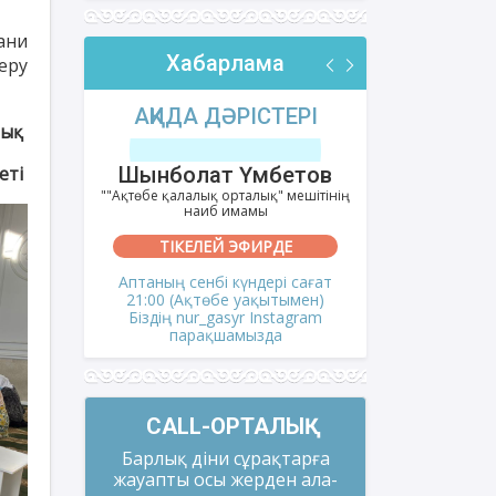
ани
Хабарлама
еру
РІ
АҚИДА ДӘРІСТЕРІ
ФИҚҺ 
лық
еті
лов
Шынболат Үмбетов
Нұрбо
ітінің
""Ақтөбе қалалық орталық" мешітінің
""Нұр Ғасыр"
наиб имамы
на
ТІКЕЛЕЙ ЭФИРДЕ
ТІКЕ
і сағат
Аптаның сенбі күндері сағат
Аптаның сәрс
мен)
21:00 (Ақтөбе уақытымен)
21:00 (Ақ
gram
Біздің nur_gasyr Instagram
Біздің nu
парақшамызда
пар
CALL-ОРТАЛЫҚ
Барлық діни сұрақтарға
жауапты осы жерден ала-