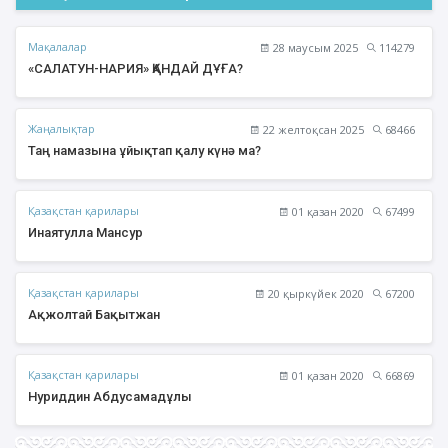
Мақалалар
28 маусым 2025
114279
«САЛАТУН-НАРИЯ» ҚАНДАЙ ДҰҒА?
Жаңалықтар
22 желтоқсан 2025
68466
Таң намазына ұйықтап қалу күнә ма?
Қазақстан қарилары
01 қазан 2020
67499
Инаятулла Мансур
Қазақстан қарилары
20 қыркүйек 2020
67200
Ақжолтай Бақытжан
Қазақстан қарилары
01 қазан 2020
66869
Нуриддин Абдусамадұлы