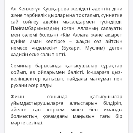
Ал Кенжегүл Қушқарова желідегі әдептің діни
және тәрбиелік қырларына тоқталып, сүннетке
сай сөйлеу әдебін мысалдармен түсіндірді.
Пайғамбарымыздың (оған Алланың салауаты
мен сәлемі болсын) «Кім Аллаға және ақырет
күніне иман келтірсе – жақсы сөз айтсын
немесе үндемесін» (Бухари, Муслим) деген
хадисін еске салып өтті.
Семинар барысында қатысушылар сұрақтар
қойып, өз ойларымен бөлісті. Іс-шараға қыз-
келіншектер қатысып, пайдалы мағлұмат пен
рухани әсер алды.
Жиын соңында қатысушылар
ұйымдастырушыларға алғыстарын білдіріп,
әйелге тән көркем мінез бен иманды
болмыстың қоғамдағы маңызын тағы бір
мәрте сезінді.