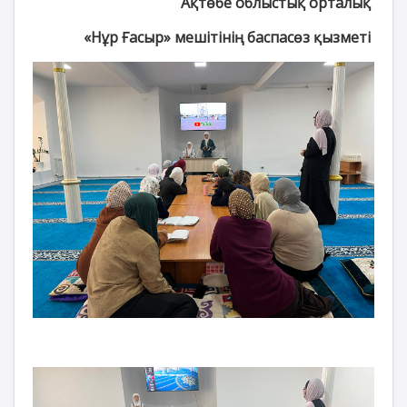
Ақтөбе облыстық орталық
«Нұр Ғасыр» мешітінің баспасөз қызметі