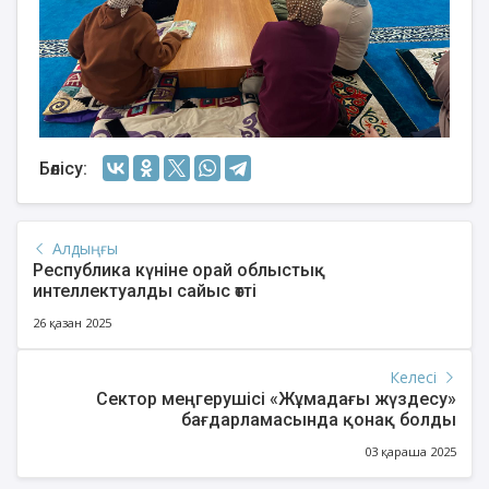
Бөлісу:
Алдыңғы
Республика күніне орай облыстық
интеллектуалды сайыс өтті
26 қазан 2025
Келесі
Сектор меңгерушісі «Жұмадағы жүздесу»
бағдарламасында қонақ болды
03 қараша 2025