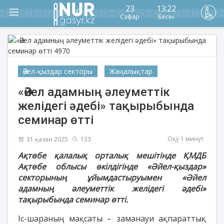
23
13:22
Сафар
Бесін
Әйел-қыздар секторы
Жаңалықтар
«Әйел адамның әлеуметтік
желідегі әдебі» тақырыбында
семинар өтті
Оқу 1 минут
31 қазан 2025
133
Ақтөбе қалалық орталық мешітінде ҚМДБ
Ақтөбе облысы өкілдігінде «Әйел-қыздар»
секторының ұйымдастыруымен «Әйел
адамның әлеуметтік желідегі әдебі»
тақырыбында семинар өтті.
Іс-шараның мақсаты – заманауи ақпараттық