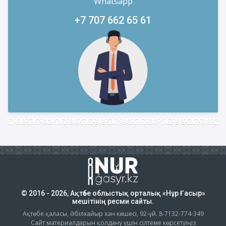
Whatsapp
+7 707 662 65 61
© 2016 - 2026, Ақтөбе облыстық орталық «Нұр Ғасыр»
мешітінің ресми сайты.
Ақтөбе қаласы, Әбілхайыр хан көшесі, 92-үй. 8-7132-774-349
Сайт материалдарын қолдану үшін сілтеме көрсетуіңіз