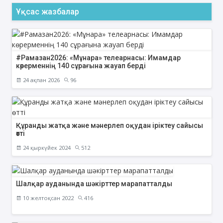
Ұқсас жазбалар
#Рамазан2026: «Мұнара» телеарнасы: Имамдар
көрерменнің 140 сұрағына жауап берді
24 ақпан 2026
96
Құранды жатқа және мәнерлеп оқудан іріктеу сайысы
өтті
24 қыркүйек 2024
512
Шалқар ауданында шәкірттер марапатталды
10 желтоқсан 2022
416