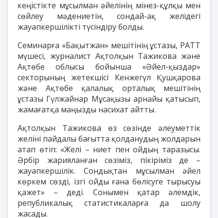
кеңістікте мұсылман әйелінің мінез-құлқы мен
сөйлеу мәдениетін, сондай-ақ желідегі
жауапкершілікті түсіндіру болды.
Семинарға «Бақытжан» мешітінің ұстазы, РАТТ
мүшесі, журналист Ақтолқын Тажикова және
Ақтөбе облысы бойынша «Әйел-қыздар»
секторының жетекшісі Кенжегүл Қушқарова
және Ақтөбе қалалық орталық мешітінің
ұстазы Гүлжайнар Мұсақызы арнайы қатысып,
жамағатқа маңызды насихат айтты.
Ақтолқын Тажикова өз сөзінде әлеуметтік
желіні пайдалы бағытта қолданудың жолдарын
атап өтіп: «Желі – ниет пен ойдың таразысы.
Әрбір жарияланған сөзіміз, пікіріміз де –
жауапкершілік. Сондықтан мұсылман әйел
көркем сөзді, ізгі ойды ғана бөлісуге тырысуы
қажет» – деді. Сонымен қатар әлемдік,
републикалық статистикаларға да шолу
жасады.