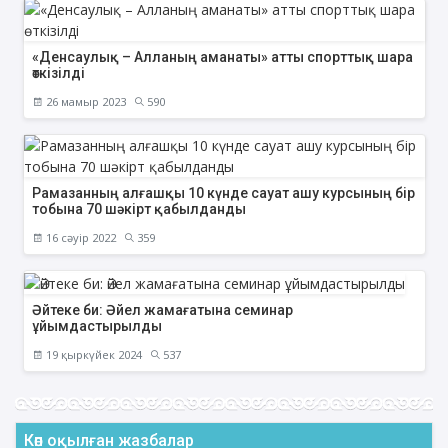
«Денсаулық – Алланың аманаты» атты спорттық шара
өткізілді
26 мамыр 2023
590
Рамазанның алғашқы 10 күнде сауат ашу курсының бір
тобына 70 шәкірт қабылданды
16 сәуір 2022
359
Әйтеке би: Әйел жамағатына семинар
ұйымдастырылды
19 қыркүйек 2024
537
Көп оқылған жазбалар