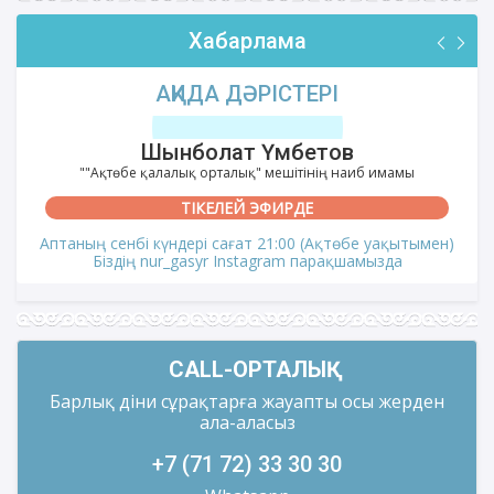
Хабарлама
АҚИДА ДӘРІСТЕРІ
Шынболат Үмбетов
""Ақтөбе қалалық орталық" мешітінің наиб имамы
ТІКЕЛЕЙ ЭФИРДЕ
Аптаның сенбі күндері сағат 21:00 (Ақтөбе уақытымен)
Біздің nur_gasyr Instagram парақшамызда
CALL-ОРТАЛЫҚ
Барлық діни сұрақтарға жауапты осы жерден
ала-аласыз
+7 (71 72) 33 30 30