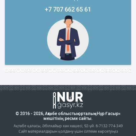
+7 707 662 65 61
© 2016 - 2026, Ақтөбе облыстық орталық «Нұр Ғасыр»
мешітінің ресми сайты.
Ақтөбе қаласы, Әбілхайыр хан көшесі, 92-үй. 8-7132-774-349
Сайт материалдарын қолдану үшін сілтеме көрсетуіңіз