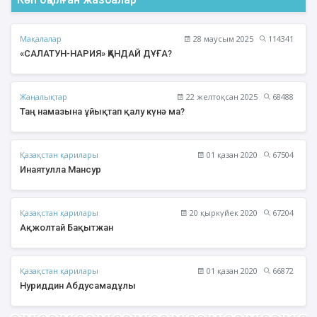
Мақалалар
28 маусым 2025
114341
«САЛАТУН-НАРИЯ» ҚАНДАЙ ДҰҒА?
Жаңалықтар
22 желтоқсан 2025
68488
Таң намазына ұйықтап қалу күнә ма?
Қазақстан қарилары
01 қазан 2020
67504
Инаятулла Мансур
Қазақстан қарилары
20 қыркүйек 2020
67204
Ақжолтай Бақытжан
Қазақстан қарилары
01 қазан 2020
66872
Нуриддин Абдусамадұлы