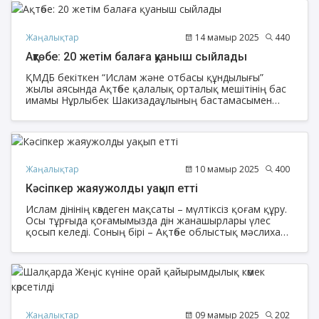
көмек берілді.
Жаңалықтар
14 мамыр 2025
440
Ақтөбе: 20 жетім балаға қуаныш сыйлады
ҚМДБ бекіткен “Ислам және отбасы құндылығы”
жылы аясында Ақтөбе қалалық орталық мешітінің бас
имамы Нұрлыбек Шакизадаұлының бастамасымен
ата-анасынан айырылған 20 балаға қамқор болып
отырған Жетесовтар отбасына тарту жасалды. Атап
айтқанда, 2 қабатты 4 адамға арналған керует сыйға
беріліп, 20 балаға тәтті таратылды.
Жаңалықтар
10 мамыр 2025
400
Кәсіпкер жаяужолды уақып етті
Ислам дінінің көздеген мақсаты – мүлтіксіз қоғам құру.
Осы тұрғыда қоғамымызда дін жанашырлары үлес
қосып келеді. Соның бірі – Ақтөбе облыстық мәслихат
депутаты, кәсіпкер Ардақ Садақбайұлы облыстық
орталық «Нұр Ғасыр» мешітіне жаяужолды уақып етті.
Жаңалықтар
09 мамыр 2025
202