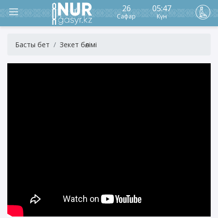
26
05:47
Сафар
Күн
Басты бет
Зекет бөлімі