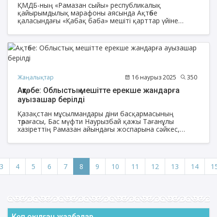
ҚМДБ-ның «Рамазан сыйы» республикалық
қайырымдылық марафоны аясында Ақтөбе
қаласындағы «Қабақ баба» мешіті қарттар үйіне
қайырымдылық жасады.
Жаңалықтар
16 наурыз 2025
350
Ақтөбе: Облыстық мешітте ерекше жандарға
ауызашар берілді
Қазақстан мұсылмандары діни басқармасының
төрағасы, Бас мүфти Наурызбай қажы Тағанұлы
хазіреттің Рамазан айындағы жоспарына сәйкес,
ҚМДБ «Зекет және қайырымдылық» қорының Ақтөбе
облысы бойынша жауапты өкілі, облыстық мешіттің
наиб имамы Алмат Әлидің ұйымдастыруымен
облыстық орталық «Нұр Ғасыр» мешітінің
3
4
5
6
7
8
9
10
11
12
13
14
1
асханасында мүмкіндігі шектеулі жандарға арнайы
«ауызашар берілді.
Көп оқылған жазбалар