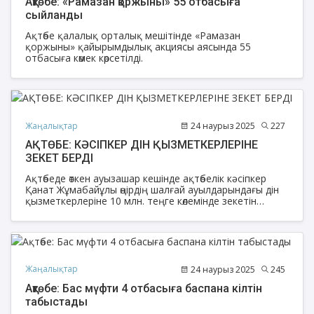
Ақтөбе: «Рамазан қоржыны» 55 отбасыға
сыйланды
Ақтөбе қалалық орталық мешітінде «Рамазан
қоржыны» қайырымдылық акциясы аясында 55
отбасыға көмек көрсетілді.
Жаңалықтар
24 наурыз 2025
227
АҚТӨБЕ: КӘСІПКЕР ДІН ҚЫЗМЕТКЕРЛЕРІНЕ
ЗЕКЕТ БЕРДІ
Ақтөбеде өткен ауызашар кешінде ақтөбелік кәсіпкер
Қанат Жұмабайұлы өңірдің шалғай ауылдарындағы дін
қызметкерлеріне 10 млн. теңге көлемінде зекетін
табыстады.
Жаңалықтар
24 наурыз 2025
245
Ақтөбе: Бас мүфти 4 отбасыға баспана кілтін
табыстады