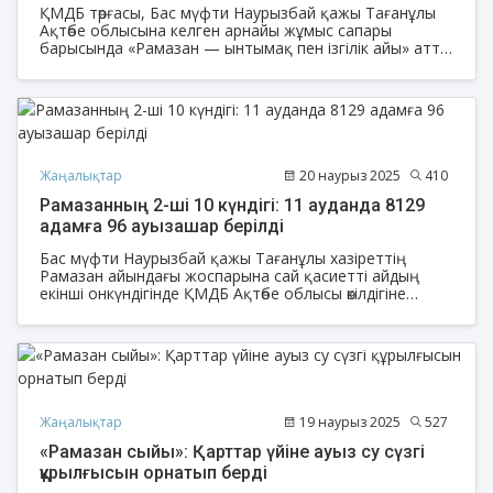
ҚМДБ төрғасы, Бас мүфти Наурызбай қажы Тағанұлы
Ақтөбе облысына келген арнайы жұмыс сапары
барысында «Рамазан — ынтымақ пен ізгілік айы» атты
ауызашар кешінде 4 отбасыға «Ел үлесі – пәтерге»
қайырымдылық акциясының 819, 820, 821 және 822-
баспаналарының кілтін табыстады.
Жаңалықтар
20 наурыз 2025
410
Рамазанның 2-ші 10 күндігі: 11 ауданда 8129
адамға 96 ауызашар берілді
Бас мүфти Наурызбай қажы Тағанұлы хазіреттің
Рамазан айындағы жоспарына сай қасиетті айдың
екінші онкүндігінде ҚМДБ Ақтөбе облысы өкілдігіне
қарасты 12 ауданның 11-де Рамазанның 2-ші 10
күндігінде 96 ауызашар өтіп, оған 8129 адам қатысты.
Жаңалықтар
19 наурыз 2025
527
«Рамазан сыйы»: Қарттар үйіне ауыз су сүзгі
құрылғысын орнатып берді