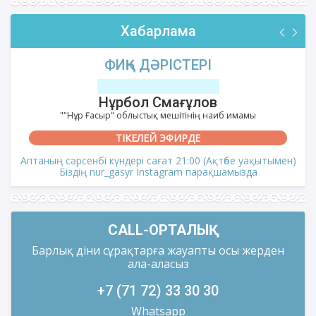
Хабарлама
ФИҚҺ ДӘРІСТЕРІ
Нұрбол Смағұлов
""Нұр Ғасыр" облыстық мешітінің наиб имамы
ТІКЕЛЕЙ ЭФИРДЕ
Аптаның сәрсенбі күндері сағат 21:00 (Ақтөбе уақытымен)
Біздің nur_gasyr Instagram парақшамызда
CALL-ОРТАЛЫҚ
Барлық діни сұрақтарға жауапты осы жерден
ала-аласыз
+7 (71 72) 33 30 30
Whatsapp