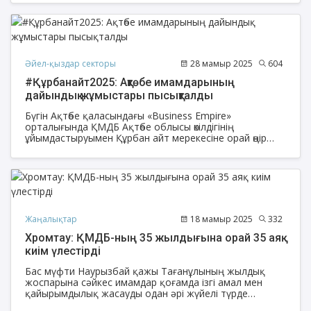
Әйел-қыздар секторы
28 мамыр 2025
604
#Құрбанайт2025: Ақтөбе имамдарының
дайындық жұмыстары пысықталды
Бүгін Ақтөбе қаласындағы «Business Empire»
орталығында ҚМДБ Ақтөбе облысы өкілдігінің
ұйымдастыруымен Құрбан айт мерекесіне орай өңір
имамдарына жиналыс өтіп, штаб құрылды.
Жаңалықтар
18 мамыр 2025
332
Хромтау: ҚМДБ-ның 35 жылдығына орай 35 аяқ
киім үлестірді
Бас мүфти Наурызбай қажы Тағанұлының жылдық
жоспарына сәйкес имамдар қоғамда ізгі амал мен
қайырымдылық жасауды одан әрі жүйелі түрде
жалғастыруда.