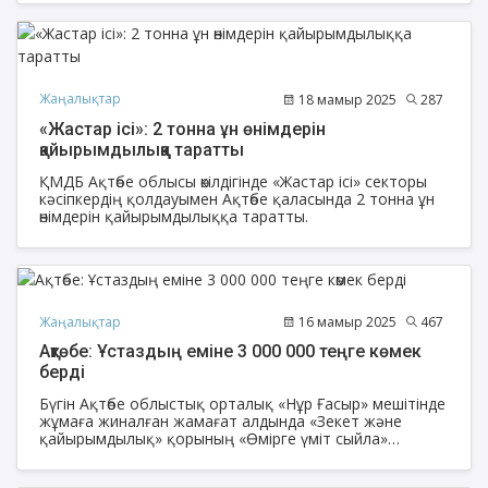
Жаңалықтар
18 мамыр 2025
287
«Жастар ісі»: 2 тонна ұн өнімдерін
қайырымдылыққа таратты
ҚМДБ Ақтөбе облысы өкілдігінде «Жастар ісі» секторы
кәсіпкердің қолдауымен Ақтөбе қаласында 2 тонна ұн
өнімдерін қайырымдылыққа таратты.
Жаңалықтар
16 мамыр 2025
467
Ақтөбе: Ұстаздың еміне 3 000 000 теңге көмек
берді
Бүгін Ақтөбе облыстық орталық «Нұр Ғасыр» мешітінде
жұмаға жиналған жамағат алдында «Зекет және
қайырымдылық» қорының «Өмірге үміт сыйла»
акциясы аясы бойынша «Сүлеймен ата» мешітінің
ұстазы Қайрат Дәрмеовтың еміне 3 000 000 теңге