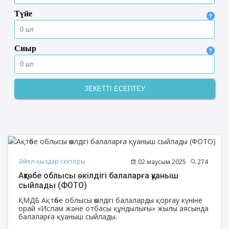
Әйел-қыздар секторы
02 маусым 2025
274
Ақтөбе облысы өкілдігі балаларға қуаныш
сыйлады (ФОТО)
ҚМДБ Ақтөбе облысы өкілдігі балаларды қорғау күніне
орай «Ислам және отбасы құндылығы» жылы аясында
балаларға қуаныш сыйлады.