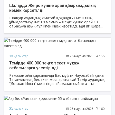
Шалқарда Жеңіс күніне орай қайырымдылық
көмек көрсетілді
Шалқар аудандық «Матай Қоқанұлы» мешітінің
ұйымдастыруымен 9 мамыр – Жеңіс күніне орай 13
отбасыға азық-түлікпен көмек көрсетілді. Бұл игі шара
мүмкіндігі шектеулі, аз қамтылған, көп балалы т.б
отбасылардың көңіліне медеу болып, мерекенің мәнін
арттырды.
Жаңалықтар
26 наурыз 2025
156
Темірде 400 000 теңге зекет мұқтаж
отбасыларға үлестірілді
Рамазан айы қарсаңында Бас мүфти Наурызбай қажы
Тағанұлының бекіткен жоспарына сай Темір аудандық
“Досжан Ишан” мешітінде «Рамазан сыйы» атты
қайырымдылық шарасы өтті.
Жаңалықтар
25 наурыз 2025
160