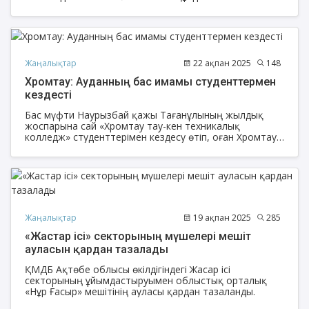
аясында «Неке және талақ» тақырыбында ер
жамағатқа арналған семинар өтті.
Жаңалықтар
22 ақпан 2025
148
Хромтау: Ауданның бас имамы студенттермен
кездесті
Бас мүфти Наурызбай қажы Тағанұлының жылдық
жоспарына сай «Хромтау тау-кен техникалық
колледж» студенттерімен кездесу өтіп, оған Хромтау
ауданының бас имамы Ерік Сұлтанов қатысты.
Жаңалықтар
19 ақпан 2025
285
«Жастар ісі» секторының мүшелері мешіт
ауласын қардан тазалады
ҚМДБ Ақтөбе облысы өкілдігіндегі Жасар ісі
секторының ұйымдастыруымен облыстық орталық
«Нұр Ғасыр» мешітінің ауласы қардан тазаланды.