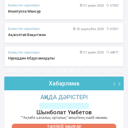
Қазақстан қарилары
01 қазан 2020
67503
Инаятулла Мансур
Қазақстан қарилары
20 қыркүйек 2020
67201
Ақжолтай Бақытжан
Қазақстан қарилары
01 қазан 2020
66871
Нуриддин Абдусамадұлы
Хабарлама
АҚИДА ДӘРІСТЕРІ
Шынболат Үмбетов
""Ақтөбе қалалық орталық" мешітінің наиб имамы
ТІКЕЛЕЙ ЭФИРДЕ