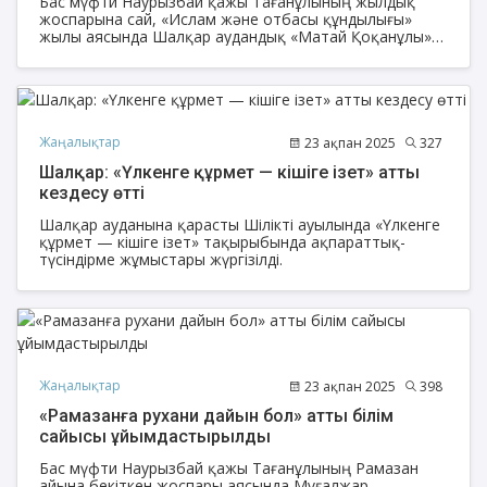
Бас мүфти Наурызбай қажы Тағанұлының жылдық
жоспарына сай, «Ислам және отбасы құндылығы»
жылы аясында Шалқар аудандық «Матай Қоқанұлы»
және қалалық «Жанаман ахун Сейітімұлы» мешітінің
ұйымдастыруымен мешіт имамдары арасында үстел
теннисінен жарыс өтті.
Жаңалықтар
23 ақпан 2025
327
Шалқар: «Үлкенге құрмет — кішіге ізет» атты
кездесу өтті
Шалқар ауданына қарасты Шілікті ауылында «Үлкенге
құрмет — кішіге ізет» тақырыбында ақпараттық-
түсіндірме жұмыстары жүргізілді.
Жаңалықтар
23 ақпан 2025
398
«Рамазанға рухани дайын бол» атты білім
сайысы ұйымдастырылды
Бас мүфти Наурызбай қажы Тағанұлының Рамазан
айына бекіткен жоспары аясында Мұғалжар