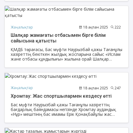
Жаңалықтар
18 ақпан 2025
222
Шалқар жамағаты отбасымен бірге білім
сайысына қатысты
ҚМДБ төрағасы, Бас мүфти Наурызбай қажы Тағанұлы
хазіреттің бекіткен жылдық жоспарына сайыс «Ислам
және отбасы құндылығы» жылына орай Шалқар
аудандық «Матай Қоқанұлы» мешіті мен «Жанаман
ахун Сейітімұлы» мешітінің ұйымдастыруымен жамағат
арасында білім сайысы өтті.
Жаңалықтар
18 ақпан 2025
247
Хромтау: Жас спортшылармен кездесу өтті
Бас мүфти Наурызбай қажы Тағанұлы хазіреттің
бағдарлық баяндамасы негізінде Хромтау аудандық
«Нұр» мешітінің бас имамы Ерік Қонақбайұлы жас
спортшылармен кездесті.