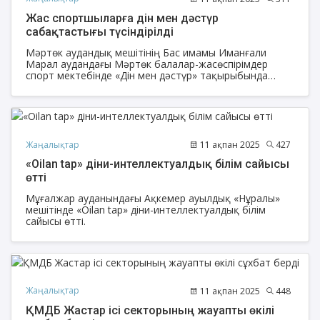
Жас спортшыларға дін мен дәстүр
сабақтастығы түсіндірілді
Мәртөк аудандық мешітінің Бас имамы Иманғали
Марал аудандағы Мәртөк балалар-жасөспірімдер
спорт мектебінде «Дін мен дәстүр» тақырыбында
кездесу өткізді.
Жаңалықтар
11 ақпан 2025
427
«Oilan tap» діни-интеллектуалдық білім сайысы
өтті
Мұғалжар ауданындағы Ақкемер ауылдық «Нұралы»
мешітінде «Oilan tap» діни-интеллектуалдық білім
сайысы өтті.
Жаңалықтар
11 ақпан 2025
448
ҚМДБ Жастар ісі секторының жауапты өкілі