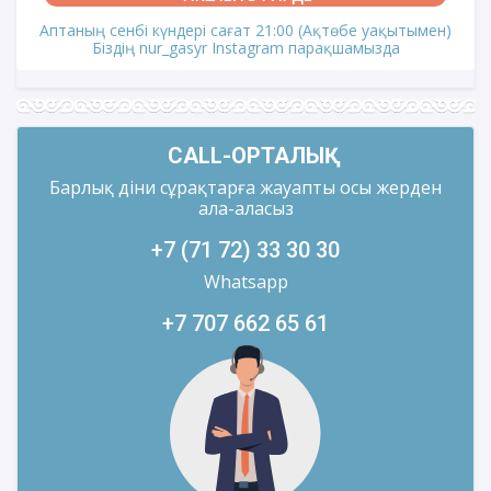
Аптаның сенбі күндері сағат 21:00 (Ақтөбе уақытымен)
Біздің nur_gasyr Instagram парақшамызда
CALL-ОРТАЛЫҚ
Барлық діни сұрақтарға жауапты осы жерден
ала-аласыз
+7 (71 72) 33 30 30
Whatsapp
+7 707 662 65 61