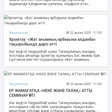
ауданында Қандыағаш қалалық «Қадірәлі ата»
мешітінде «Рамазанға рухани дайын бол» атты білім
сайысы ұйымдастырылды.
Жаңалықтар
22 ақпан 2025
133
Хромтау: «Жат ағымның арбауына алданба»
тақырыбында дәріс өтті
Бас мүфти Наурызбай қажы Тағанұлының жылдық
жоспары аясында Хромтау ауанының бас имамы Ерік
Сұлтанов мектеп оқушыларына «Жат ағымның
арбауына алданба» тақырыбында дәріс оқыды.
Жаңалықтар
22 ақпан 2025
162
ЕР ЖАМАҒАТҚА «НЕКЕ ЖӘНЕ ТАЛАҚ» АТТЫ
СЕМИНАР ӨТТІ
Бас мүфти Наурызбай қажы Тағанұлының жылдық
жоспарына сай Ақтөбе қаласындағы «Бақытжан»
мешітінде «Ислам және отбасы құндылығы» жылы