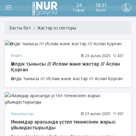
24
18:31
Сафар
Екінті
Басты бет
Жастар ісі секторы
Видео
23 ақпан 2025
437
Өкілдік тынысы /// Ислам және жастар /// Аслан
Қорған
Өкілдік тынысы /// Ислам және жастар /// Аслан Қорған
Жаңалықтар
23 ақпан 2025
367
Имамдар арасында үстел теннисінен жарыс
ұйымдастырылды