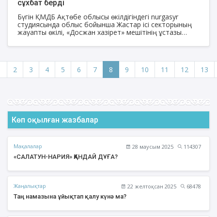
сұхбат берді
Бүгін ҚМДБ Ақтөбе облысы өкілдігіндегі nurgasyr
студиясында облыс бойынша Жастар ісі секторының
жауапты өкілі, «Досжан хазірет» мешітінің ұстазы
Аслан Қорған қонақ болып, «Өкілдік тынысы»
бағдарламасына сұхбат берді.
1
2
3
4
5
6
7
8
9
10
11
12
13
Көп оқылған жазбалар
Мақалалар
28 маусым 2025
114307
«САЛАТУН-НАРИЯ» ҚАНДАЙ ДҰҒА?
Жаңалықтар
22 желтоқсан 2025
68478
Таң намазына ұйықтап қалу күнә ма?