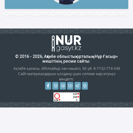
© 2016 - 2026, Ақтөбе облыстық орталық «Нұр Ғасыр»
мешітінің ресми сайты.
Ақтөбе қаласы, Әбілхайыр хан көшесі, 92-үй. 8-7132-774-349
Сайт материалдарын қолдану үшін сілтеме көрсетуіңіз
міндетті.