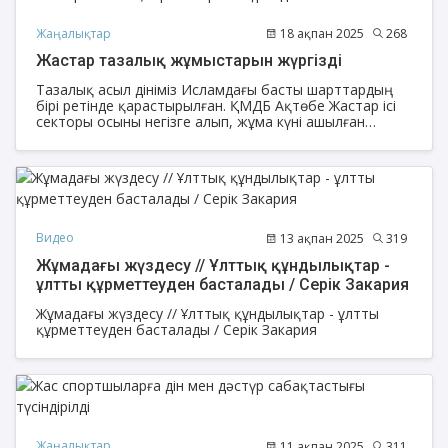
Жаңалықтар
18 ақпан 2025
268
Жастар тазалық жұмыстарын жүргізді
Тазалық асыл дініміз Исламдағы басты шарттардың
бірі ретінде қарастырылған. ҚМДБ Ақтөбе Жастар ісі
секторы осыны негізге алып, жұма күні ашылған
«Анашым» және «Ар Рахим» мешіттеріне толықтай
тазалық жұмыстарын жүргізді.
Видео
13 ақпан 2025
319
Жұмадағы жүздесу // Ұлттық құндылықтар -
ұлтты құрметтеуден басталады / Серік Закария
Жұмадағы жүздесу // Ұлттық құндылықтар - ұлтты
құрметтеуден басталады / Серік Закария
Жаңалықтар
11 ақпан 2025
311