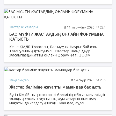
«Жастар және таза әлем» атты республикалық
акциясын өткізуді жариялаған болатын.
Жастар ісі секторы
11 қыркүйек 2020
224
БАС МҮФТИ ЖАСТАРДЫҢ ОНЛАЙН ФОРУМЫНА
ҚАТЫСТЫ
Кеше ҚМДБ Төрағасы, Бас мүфти Наурызбай қажы
Тағанұлының қатысуымен «Жастар. Жаңа дәуір.
Жасампаздық» атты онлайн форум өтті. ZOOM
платформасы арқылы өткен шараны ҚМДБ Жастар ісі
секторы ұйымдастырды.
Жаңалықтар
14 сәуір 2020
256
Жастар бөліміне жауапты мамандар бас қосты
Бүгін ҚМДБ-ның жастар ісі бөлімінің облыстағы өкілдігі
жылдың соңғы тоқсанының жұмыстарын пысықтау
мақсатында кездесу өткізді. Оған қала, аудан
мешіттеріндегі аталмыш бөлімге жауапты мамандар
қатысты.