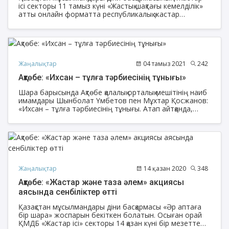
ісі секторы 11 тамыз күні «Жастық шақтағы кемелділік»
атты онлайн форматта республикалық жастар
семинар-тренингін өткізеді.
Жаңалықтар
04 тамыз 2021
242
Ақтөбе: «Ихсан – тұлға тәрбиесінің тұнығы»
Шара барысында Ақтөбе қалалық орталық мешітінің наиб
имамдары Шынболат Үмбетов пен Мұхтар Қосжанов:
«Ихсан – тұлға тәрбиесінің тұнығы. Атап айтқанда,
тәрбиеге қатысты сан сауалдың нақты жауабы
қамтылған еңбек. Бас мүфтидің бастамасымен жарық
көрген кітап аз уақыт ішінде көпшіліктің қолдауына ие
болған бірегей туынды» дей келе, жаңа кітаптың қоғам
үшін маңыздылығын түсіндіріп, мазмұны мен негізгі
бөлімдеріне шолу жасап, жиналған қауымға түсіндіріп
өтті.
Жаңалықтар
14 қазан 2020
348
Ақтөбе: «Жастар және таза әлем» акциясы
аясында сенбіліктер өтті
Қазақстан мұсылмандары діни басқармасы «Әр аптаға
бір шара» жоспарын бекіткен болатын. Осыған орай
ҚМДБ «Жастар ісі» секторы 14 қазан күні бір мезетте