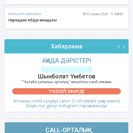
Қазақстан қарилары
01 қазан 2020
66869
Нуриддин Абдусамадұлы
Хабарлама
АҚИДА ДӘРІСТЕРІ
Шынболат Үмбетов
""Ақтөбе қалалық орталық" мешітінің наиб имамы
ТІКЕЛЕЙ ЭФИРДЕ
Аптаның сенбі күндері сағат 21:00 (Ақтөбе уақытымен)
Біздің nur_gasyr Instagram парақшамызда
CALL-ОРТАЛЫҚ