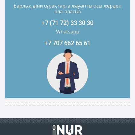
Барлық діни сұрақтарға жауапты осы жерден
ала-аласыз
+7 (71 72) 33 30 30
Whatsapp
+7 707 662 65 61