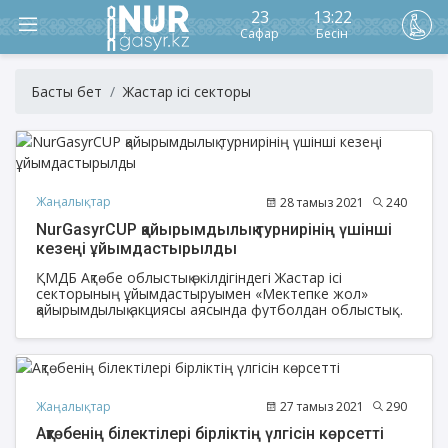
23
13:22
Сафар
Бесін
Басты бет
Жастар ісі секторы
Жаңалықтар
28 тамыз 2021
240
NurGasyrCUP қайырымдылық турнирінің үшінші
кезеңі ұйымдастырылды
ҚМДБ Ақтөбе облыстық өкілдігіндегі Жастар ісі
секторының ұйымдастыруымен «Мектепке жол»
қайырымдылық акциясы аясында футболдан облыстық
турнир ұйымдастырылды.
Жаңалықтар
27 тамыз 2021
290
Ақтөбенің білектілері бірліктің үлгісін көрсетті