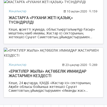
Жаңалықтар
10 ақпан 2020
159
ЖАСТАРҒА «РУХАНИ ЖЕТІ ҚАЗЫҚ»
ТҮСІНДІРІЛДІ
Кеше, қасиетті жұмада, облыстық орталық «Нұр Ғасыр»
мешітінің наиб имамы, Жастар ісі секторының
жетекшісі Сұңғат Сәметовтың ұйымдастыруымен
С.Бәйішев атындағы әмбебап-ғылыми кітапханада
ақтөбеліктермен кездесу өтті.
Жаңалықтар
23 қаңтар 2020
269
«ЕРІКТІЛЕР ЖЫЛЫ» АҚТӨБЕЛІК ИМАМДАР
ЖАСТАРМЕН КЕЗДЕСТІ
Кеше, 24 қаңтарда, ҚМДБ «Жастар ісі» секторының
Ақтөбе облысы бойынша жетекшісі Сұңғат
Саметовтың ұйымдастыруымен «Иманды жас»
тақырыбында рухани кездесу кеші өтті.