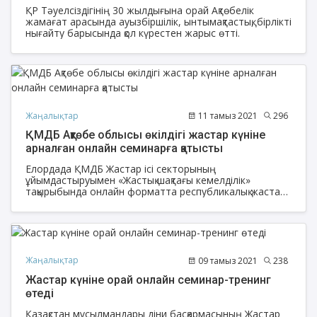
ҚР Тәуелсіздігінің 30 жылдығына орай Ақтөбелік
жамағат арасында ауызбіршілік, ынтымақтастық, бірлікті
нығайту барысында қол күрестен жарыс өтті.
Жаңалықтар
11 тамыз 2021
296
ҚМДБ Ақтөбе облысы өкілдігі жастар күніне
арналған онлайн семинарға қатысты
Елордада ҚМДБ Жастар ісі секторының
ұйымдастыруымен «Жастық шақтағы кемелділік»
тақырыбында онлайн форматта республикалық жастар
семинар-тренингіне ҚМДБ Ақтөбе облысы өкілдігі
қатысты.
Жаңалықтар
09 тамыз 2021
238
Жастар күніне орай онлайн семинар-тренинг
өтеді
Қазақстан мұсылмандары діни басқармасының Жастар