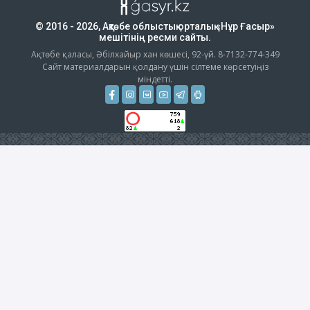
© 2016 - 2026, Ақтөбе облыстық орталық «Нұр Ғасыр»
мешітінің ресми сайты.
Ақтөбе қаласы, Әбілхайыр хан көшесі, 92-үй. 8-7132-774-349
Сайт материалдарын қолдану үшін сілтеме көрсетуіңіз
міндетті.