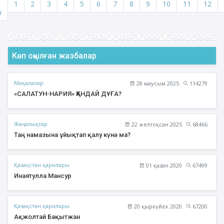
1
2
3
4
5
6
7
8
9
10
11
12
ы
Көп оқылған жазбалар
Мақалалар
28 маусым 2025
114279
«САЛАТУН-НАРИЯ» ҚАНДАЙ ДҰҒА?
Жаңалықтар
22 желтоқсан 2025
68466
Таң намазына ұйықтап қалу күнә ма?
Қазақстан қарилары
01 қазан 2020
67499
Инаятулла Мансур
Қазақстан қарилары
20 қыркүйек 2020
67200
Ақжолтай Бақытжан