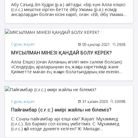
Абу Саъид Әл-Худри (р.а.) айтады: «Бір күні Алла елшісі
(с.ғ.с.) мешітке кірген бетте Әбу Умәмә (р.а.) есімді
ансарлардан болған кісіні көріп, оған: «Ей, Әбу Умәмә
(р.а.) сені намаз уақытынан тыс уақытта мешітте мына
күйде отыратыныңды көретіндей не жағдай болды?» -
деп сұрағанда, ол:
Сұрақ-жауап
05 қаңтар 2021
2938
МҰСЫЛМАН МІНЕЗІ ҚАНДАЙ БОЛУ КЕРЕК?
Алла Елшісі (оған Алланың игілігі мен сәлемі болсын):
«Сендердің араларыңнан ең жақсы көретінімді және
Қияметте маған ең жақын болатындарың кім екенін
айтайын ба?» деген сұрағын бірнеше рет қайталады.
Адамдар:
Сұрақ-жауап
31 қазан 2020
33098
Пайғамбар (с.ғ.с.) өмірі жайлы не білеміз?
С: Соңғы пайғамбар әрі елші кім? Жауап: Мұхаммед
(с.ғ.с.). Біз бәріміз сол кісінің үмбетіміз. С: Мұхаммед
(с.ғ.с.) қай кезде дүниеге келген? Ж: Миләди
(григориандық) жыл санау бойынша 570 жылы 27