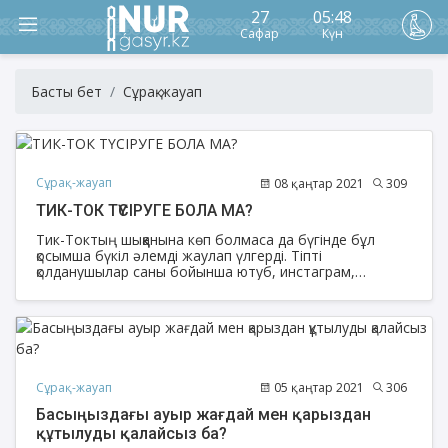
27
05:48
Сафар
Күн
Басты бет
Сұрақ-жауап
Сұрақ-жауап
08 қаңтар 2021
309
ТИК-ТОК ТҮСІРУГЕ БОЛА МА?
Тик-Токтың шыққанына көп болмаса да бүгінде бұл
қосымша бүкіл әлемді жаулап үлгерді. Тіпті
қолданушылар саны бойынша ютуб, инстаграм,
фейсбуктан да асып түсті. Қысқасы қазіргінің тренді осы.
Сұрақ-жауап
05 қаңтар 2021
306
Басыңыздағы ауыр жағдай мен қарыздан
құтылуды қалайсыз ба?