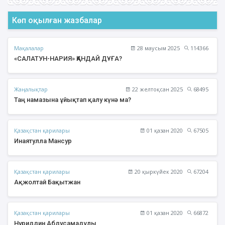
Көп оқылған жазбалар
Мақалалар
28 маусым 2025
114366
«САЛАТУН-НАРИЯ» ҚАНДАЙ ДҰҒА?
Жаңалықтар
22 желтоқсан 2025
68495
Таң намазына ұйықтап қалу күнә ма?
Қазақстан қарилары
01 қазан 2020
67505
Инаятулла Мансур
Қазақстан қарилары
20 қыркүйек 2020
67204
Ақжолтай Бақытжан
Қазақстан қарилары
01 қазан 2020
66872
Нуриддин Абдусамадұлы