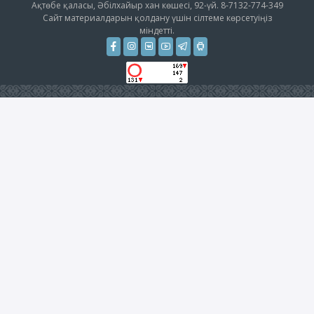
Ақтөбе қаласы, Әбілхайыр хан көшесі, 92-үй. 8-7132-774-349
Сайт материалдарын қолдану үшін сілтеме көрсетуіңіз
міндетті.