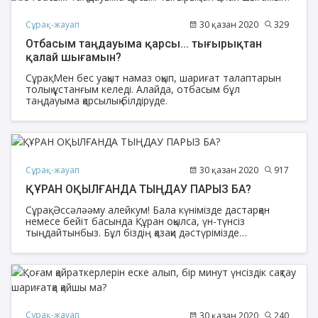
Сұрақ-жауап
30 қазан 2020
329
Отбасым таңдауыма қарсы... тығырықтан
қалай шығамын?
Сұрақ: Мен бес уақыт намаз оқып, шариғат талаптарын
толық ұстанғым келеді. Алайда, отбасым бұл
таңдауыма қарсылық білдіруде.
Сұрақ-жауап
30 қазан 2020
917
ҚҰРАН ОҚЫЛҒАНДА ТЫҢДАУ ПАРЫЗ БА?
Сұрақ: Әссәләәму алейкум! Бала күнімізде дастарқан
немесе бейіт басында Құран оқылса, үн-түнсіз
тыңдайтынбыз. Бұл біздің қазақи дәстүрімізде
қалыптасқан тәрбие. Енді, мешітте намазға барғанда
кейбіреулер Құран оқылып жатса, күбір-күбір
әңгімелесіп, қала берсе қарқылдап күліп отырады.
Білмейтін болар дейін десем, қазақи тәрбиені
барлығымыз көрдік. Мұндай қылық көбінесе намазхандар
арасында кездеседі. Намаз оқымайтындар Құран оқылса
тізерлеп отыра қалып тыңдайды. Әлде, біз білмейтін
Сұрақ-жауап
30 қазан 2020
240