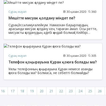
Сұрақ-жауап
30 қазан 2020
360
Мешітте мисуак қолдану міндет пе?
Сұрақ: Әссәләмуғалейкум. Намазхан бауырлардың
арасында мисуак қолдану кең тараған амал. Осы ретте,
мисуакты қолданудың әдебі қандай болмақ? Кейбірі
намазға қамат айтылып жатқанда мисуак қолданып
тұрады. Осы жайт маған жағымсыз көрінеді, артық
айтсам кешірім сұраймын.
Сұрақ-жауап
30 қазан 2020
305
Телефон қоңырауына Құран қоюға болады ма?
Ұялы телефонның қоңырауына Құран немесе азанды
қоюға болады ма? Болмаса, не себепті болмайды?
16
17
18
19
20
21
22
23
24
25
26