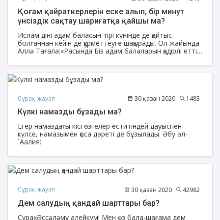
бір ереже бар ма?
Қоғам қайраткерлерін еске алып, бір минут
үнсіздік сақтау шариғатқа қайшы ма?
Ислам діні адам баласын тірі күнінде де қайтыс
болғаннан кейін де құрметтеуге шақырады. Ол жайында
Алла Тағала:«Расында Біз адам балаларын қадірлі еттік.
Оларды құрлықта және теңізде көліктерге мінгіздік және
оларға адал ырыздықтар бердік. Оларды Өзіміз
жаратқан көп нәрседен абзал еттік»[1], - дейді
Сұрақ-жауап
30 қазан 2020
1483
Күлкі намазды бұзады ма?
Егер намаздағы кісі өзгелер еститіндей дауыспен
күлсе, намазымен қоса дәреті де бұзылады. Әбу әл-
`Аалия:
Сұрақ-жауап
30 қазан 2020
42982
Дем салудың қандай шарттары бар?
Сұрақ: Әссәләму алейкум! Мен өз бала-шағама дем