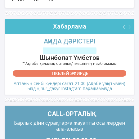
Хабарлама
АҚИДА ДӘРІСТЕРІ
Шынболат Үмбетов
""Ақтөбе қалалық орталық" мешітінің наиб имамы
ТІКЕЛЕЙ ЭФИРДЕ
Аптаның сенбі күндері сағат 21:00 (Ақтөбе уақытымен)
Біздің nur_gasyr Instagram парақшамызда
CALL-ОРТАЛЫҚ
Барлық діни сұрақтарға жауапты осы жерден
ала-аласыз