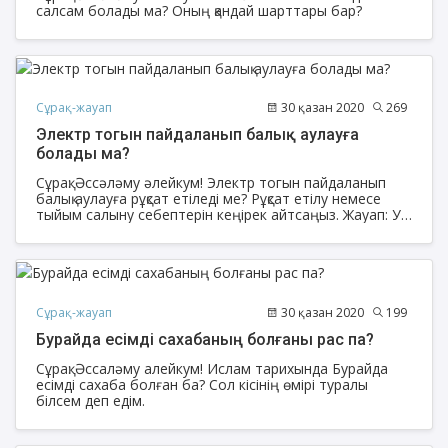
салсам болады ма? Оның қандай шарттары бар?
Сұрақ-жауап
30 қазан 2020
269
Электр тогын пайдаланып балық аулауға
болады ма?
Сұрақ: Әссәләму әлейкум! Электр тогын пайдаланып
балық аулауға рұқсат етіледі ме? Рұқсат етілу немесе
тыйым салыну себептерін кеңірек айтсаңыз. Жауап: Уа
алейкум ассалам!
Сұрақ-жауап
30 қазан 2020
199
Бурайда есімді сахабаның болғаны рас па?
Сұрақ: Әссаләму алейкум! Ислам тарихында Бурайда
есімді сахаба болған ба? Сол кісінің өмірі туралы
білсем деп едім.