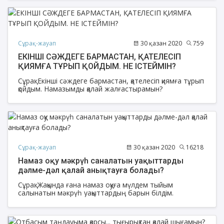
сәуірде (мұсылманша 12 рабиғуләууәлға сәйкес келеді)
дүйсенбі күні дүниеге келген.
Сұрақ-жауап
30 қазан 2020
759
ЕКІНШІ СӘЖДЕГЕ БАРМАСТАН, ҚАТЕЛЕСІП
ҚИЯМҒА ТҰРЫП ҚОЙДЫМ. НЕ ІСТЕЙМІН?
Сұрақ: Екінші сәждеге бармастан, қателесіп қиямға тұрып
қойдым. Намазымды қалай жалғастырамын?
Сұрақ-жауап
30 қазан 2020
16218
Намаз оқу мәкрүһ саналатын уақыттарды
дәлме-дәл қалай анықтауға болады?
Сұрақ: Жақында ғана намаз оқуға мүлдем тыйым
салынатын мәкрүһ уақыттардың барын білдім.