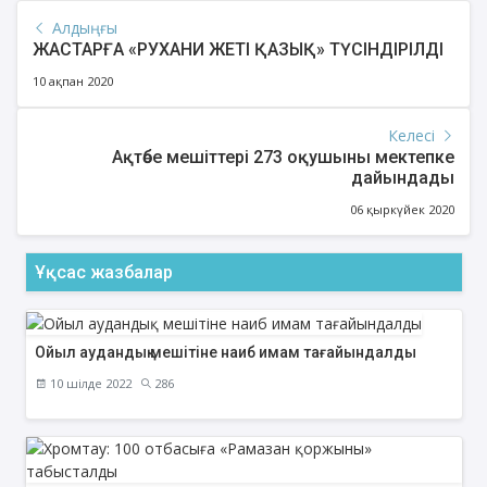
Алдыңғы
ЖАСТАРҒА «РУХАНИ ЖЕТІ ҚАЗЫҚ» ТҮСІНДІРІЛДІ
10 ақпан 2020
Келесі
Ақтөбе мешіттері 273 оқушыны мектепке
дайындады
06 қыркүйек 2020
Ұқсас жазбалар
Ойыл аудандық мешітіне наиб имам тағайындалды
10 шілде 2022
286