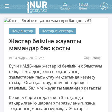
25
18:30
Сафар
Екінті
Жаңалықтар
Жастар ісі секторы
Жастар бөліміне жауапты
мамандар бас қосты
Оқу 1 минут
14 сәуір 2020
256
Бүгін ҚМДБ-ның жастар ісі бөлімінің облыстағы
өкілдігі жылдың соңғы тоқсанының
жұмыстарын пысықтау мақсатында кездесу
өткізді. Оған қала, аудан мешіттеріндегі
аталмыш бөлімге жауапты мамандар қатысты.
Кездесу барысында өткен 3-тоқсанда
атқарылған іс-шаралар таразыланып, жаңа
тоқсанның жоспары құрылды. Жастар ісі