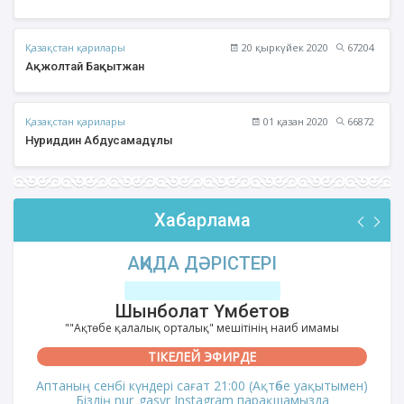
Қазақстан қарилары
20 қыркүйек 2020
67204
Ақжолтай Бақытжан
Қазақстан қарилары
01 қазан 2020
66872
Нуриддин Абдусамадұлы
Хабарлама
АҚИДА ДӘРІСТЕРІ
Шынболат Үмбетов
""Ақтөбе қалалық орталық" мешітінің наиб имамы
ТІКЕЛЕЙ ЭФИРДЕ
Аптаның сенбі күндері сағат 21:00 (Ақтөбе уақытымен)
Біздің nur_gasyr Instagram парақшамызда