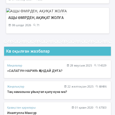
АЩЫ ӨМІРДЕН, АҚИҚАТ ЖОЛҒА
08 шілде 2026
71
Көп оқылған жазбалар
Мақалалар
28 маусым 2025
114329
«САЛАТУН-НАРИЯ» ҚАНДАЙ ДҰҒА?
Жаңалықтар
22 желтоқсан 2025
68486
Таң намазына ұйықтап қалу күнә ма?
Қазақстан қарилары
01 қазан 2020
67503
Инаятулла Мансур