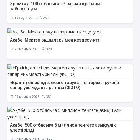
Хромтау: 100 отбасыға «Рамазан қоржыны»
табысталды
19 сәуір 2022
250
Ақтөбе: Мектеп оқушыларымен кездесу өтті
20 мамыр 2025
320
«Ерлігің ел есінде, мерген ару» атты тарихи-рухани
сапар ұйымдастырылды (ФОТО)
09 мамыр 2025
381
Ақтөбе: 500 отбасыға 5 миллион теңгеге азық-түлік
үлестірілді
07 мамыр 2021
355