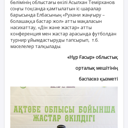
бөлімінің облыстағы өкілі Асылхан Темірханов
соңғы тоқсанда қамтылатын іс-шаралар
барысында Елбасының «Рухани жаңғыру –
болашаққа бастар жол» атты мақаласын
насихаттау, «Дін және жастар» атты
конференция мен жастар арасында футболдан
турнир ұйымдастыруды тапсырып, т.б.
мәселелер талқылады.
«Нұр Ғасыр» облыстық
орталық мешітінің
баспасөз қызметі