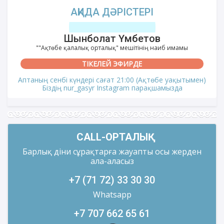
АҚИДА ДӘРІСТЕРІ
Шынболат Үмбетов
""Ақтөбе қалалық орталық" мешітінің наиб имамы
ТІКЕЛЕЙ ЭФИРДЕ
Аптаның сенбі күндері сағат 21:00 (Ақтөбе уақытымен)
Біздің nur_gasyr Instagram парақшамызда
CALL-ОРТАЛЫҚ
Барлық діни сұрақтарға жауапты осы жерден
ала-аласыз
+7 (71 72) 33 30 30
Whatsapp
+7 707 662 65 61