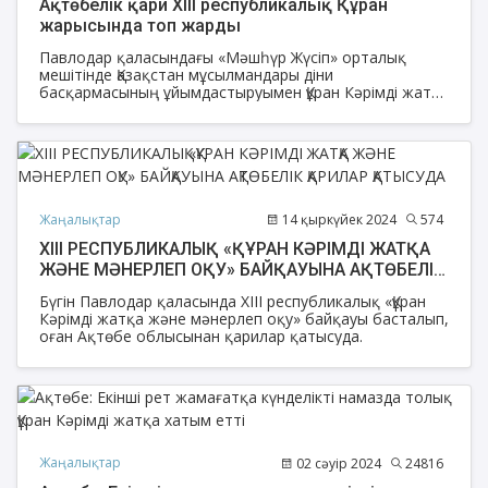
Ақтөбелік қари XIII республикалық Құран
жарысында топ жарды
Павлодар қаласындағы «Мәшһүр Жүсіп» орталық
мешітінде Қазақстан мұсылмандары діни
басқармасының ұйымдастыруымен Құран Кәрімді жатқа
және мәнерлеп оқудан ХІІІ республикалық байқауы
мәресіне жетіп, ҚМДБ Ақтөбе облысы өкілдігінен
қатысқан Махамбет Тасболатов қари «20 пара»
бойынша ІV орынды иеленіп, 800 000 теңге қаржы
сертификаты табысталды.
Жаңалықтар
14 қыркүйек 2024
574
ХІІІ РЕСПУБЛИКАЛЫҚ «ҚҰРАН КӘРІМДІ ЖАТҚА
ЖӘНЕ МӘНЕРЛЕП ОҚУ» БАЙҚАУЫНА АҚТӨБЕЛІК
ҚАРИЛАР ҚАТЫСУДА
Бүгін Павлодар қаласында ХІIІ республикалық «Құран
Кәрімді жатқа және мәнерлеп оқу» байқауы басталып,
оған Ақтөбе облысынан қарилар қатысуда.
Жаңалықтар
02 сәуір 2024
24816