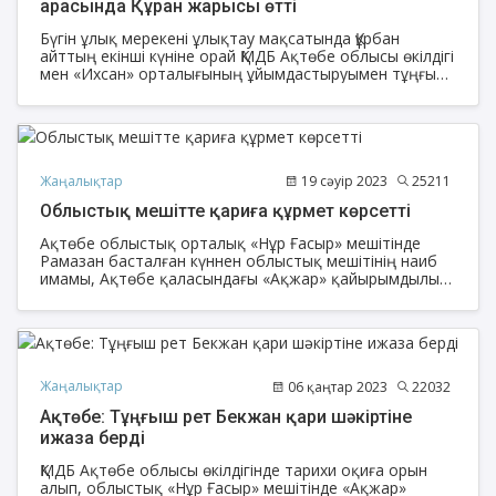
арасында Құран жарысы өтті
Бүгін ұлық мерекені ұлықтау мақсатында Құрбан
айттың екінші күніне орай ҚМДБ Ақтөбе облысы өкілдігі
мен «Ихсан» орталығының ұйымдастыруымен тұңғыш
рет Ақтөбе облысының әйел жамағатына арналған
Құран жарысы өтті.
Жаңалықтар
19 сәуір 2023
25211
Облыстық мешітте қариға құрмет көрсетті
Ақтөбе облыстық орталық «Нұр Ғасыр» мешітінде
Рамазан басталған күннен облыстық мешітінің наиб
имамы, Ақтөбе қаласындағы «Ақжар» қайырымдылық
мекемесінің (қарилар орталығының) директоры,
Бекжан қари Әлденов тарауих намазын жүргізіп
келеді. Қасиетті Қадір түні қарсаңында Бекжан қари
толық Құран Кәрімді хатым етті.
Жаңалықтар
06 қаңтар 2023
22032
Ақтөбе: Тұңғыш рет Бекжан қари шәкіртіне
ижаза берді
ҚМДБ Ақтөбе облысы өкілдігінде тарихи оқиға орын
алып, облыстық «Нұр Ғасыр» мешітінде «Ақжар»