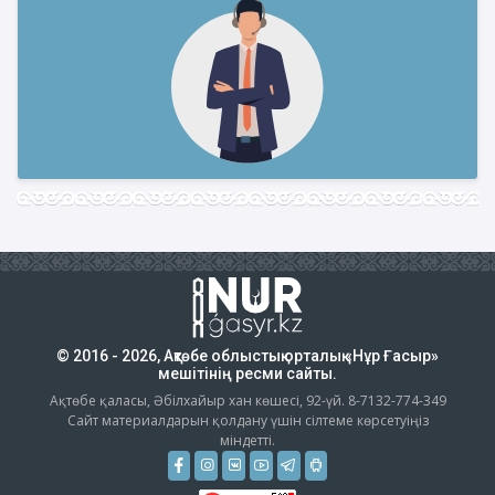
© 2016 - 2026, Ақтөбе облыстық орталық «Нұр Ғасыр»
мешітінің ресми сайты.
Ақтөбе қаласы, Әбілхайыр хан көшесі, 92-үй. 8-7132-774-349
Сайт материалдарын қолдану үшін сілтеме көрсетуіңіз
міндетті.