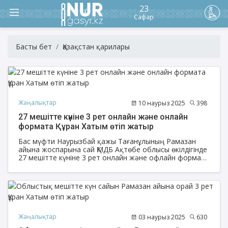
23
Сафар
Басты бет
Қазақстан қарилары
Жаңалықтар
10 наурыз 2025
398
27 мешітте күніне 3 рет онлайн және онлайн
формата Құран Хатым өтіп жатыр
Бас мүфти Наурызбай қажы Тағанұлының Рамазан
айына жоспарына сай ҚМДБ Ақтөбе облысы өкілдігінде
27 мешітте күніне 3 рет онлайн және офлайн формата
жалпы 10 күнде мешіттерде 810 рет Құран Хатым өтіп
жатыр. Одан бөлек «Ақтөбе» медресе-колледжінің
ерлер және қыздар бөлімінде де күн сайын яғни 10
күнде 20 рет Құран Хатым өтіп келеді.
Жаңалықтар
03 наурыз 2025
630