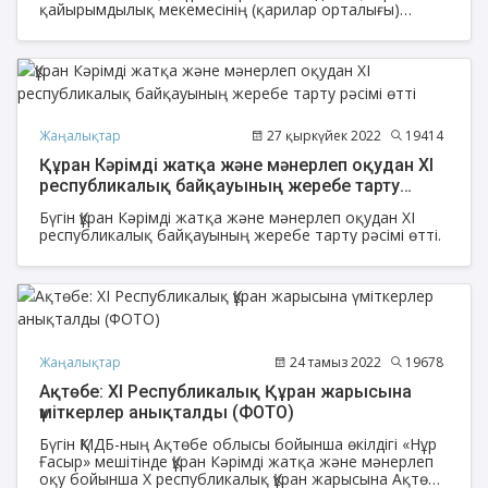
қайырымдылық мекемесінің (қарилар орталығы)
директоры, облыстық «Нұр Ғасыр» мешітінің наиб
имамы Бекжан қари Әлденовтың шәкіртіне ижаза
беру рәсімі салтанатты түрде өтті.
Жаңалықтар
27 қыркүйек 2022
19414
Құран Кәрімді жатқа және мәнерлеп оқудан ХІ
республикалық байқауының жеребе тарту
рәсімі өтті
Бүгін Құран Кәрімді жатқа және мәнерлеп оқудан ХІ
республикалық байқауының жеребе тарту рәсімі өтті.
Жаңалықтар
24 тамыз 2022
19678
Ақтөбе: ХІ Республикалық Құран жарысына
үміткерлер анықталды (ФОТО)
Бүгін ҚМДБ-ның Ақтөбе облысы бойынша өкілдігі «Нұр
Ғасыр» мешітінде Құран Кәрімді жатқа және мәнерлеп
оқу бойынша Х республикалық Құран жарысына Ақтөбе