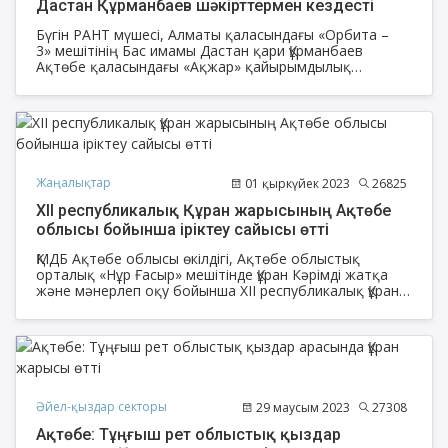
Дастан Құрманбаев шәкірттермен кездесті
Бүгін РАНТ мүшесі, Алматы қаласындағы «Орбита –
3­» мешітінің Бас имамы Дастан қари Құрманбаев
Ақтөбе қаласындағы «Ақжар» қайырымдылық
мекемесініне (қарилар орталығы) барып,
шәкірттермен кездесті.
Жаңалықтар
01 қыркүйек 2023
26825
ХII республикалық Құран жарысының Ақтөбе
облысы бойынша іріктеу сайысы өтті
ҚМДБ Ақтөбе облысы өкілдігі, Ақтөбе облыстық
орталық «Нұр Ғасыр» мешітінде Құран Кәрімді жатқа
және мәнерлеп оқу бойынша ХII республикалық Құран
жарысының Ақтөбе облысы бойынша іріктеу сайысы
өтті.
Әйел-қыздар секторы
29 маусым 2023
27308
Ақтөбе: Тұңғыш рет облыстық қыздар