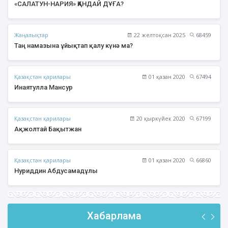
«САЛАТУН-НАРИЯ» ҚАНДАЙ ДҰҒА?
Жаңалықтар
22 желтоқсан 2025
68459
Таң намазына ұйықтап қалу күнә ма?
Қазақстан қарилары
01 қазан 2020
67494
Инаятулла Мансур
Қазақстан қарилары
20 қыркүйек 2020
67199
Ақжолтай Бақытжан
Қазақстан қарилары
01 қазан 2020
66860
Нуриддин Абдусамадұлы
Хабарлама