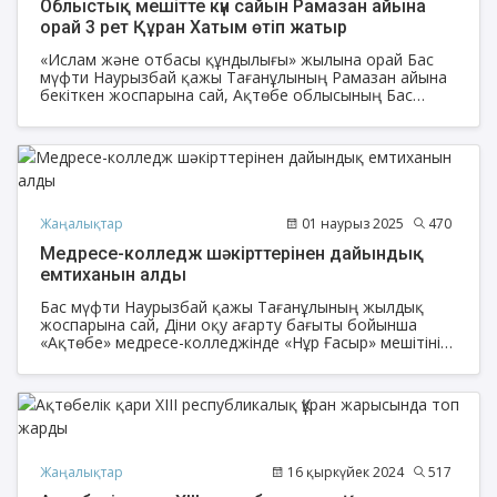
Облыстық мешітте күн сайын Рамазан айына
орай 3 рет Құран Хатым өтіп жатыр
«Ислам және отбасы құндылығы» жылына орай Бас
мүфти Наурызбай қажы Тағанұлының Рамазан айына
бекіткен жоспарына сай, Ақтөбе облысының Бас
имамы Амантай Садиевтің бастамасымен облыстық
орталық «Нұр Ғасыр» мешітінде күнделікті 3 рет Құран
Хатым өтіп жатыр.
Жаңалықтар
01 наурыз 2025
470
Медресе-колледж шәкірттерінен дайындық
емтиханын алды
Бас мүфти Наурызбай қажы Тағанұлының жылдық
жоспарына сай, Діни оқу ағарту бағыты бойынша
«Ақтөбе» медресе-колледжінде «Нұр Ғасыр» мешітінің
наиб имамы Бекжан қари Әлденов пен аталған
мешіттің ұстазы Талғат 4-ші курс шәкірттерінен фиқһ
және Құран дәрістері бойынша дайындық емтиханын
алды.
Жаңалықтар
16 қыркүйек 2024
517