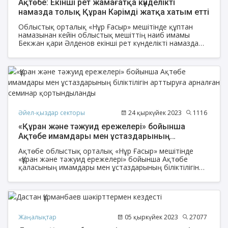
Ақтөбе: Екінші рет жамағатқа күнделікті
намазда толық Құран Кәрімді жатқа хатым етті
Облыстық орталық «Нұр Ғасыр» мешітінде құптан
намазынан кейін облыстық мешіттің наиб имамы
Бекжан қари Әлденов екінші рет күнделікті намазда
толық Құран Кәрімді жатқа хатым етті.
Әйел-қыздар секторы
24 қыркүйек 2023
1116
«Құран және тәжуид ережелері» бойынша
Ақтөбе имамдары мен ұстаздарының
біліктілігін арттыруға арналған семинар
Ақтөбе облыстық орталық «Нұр Ғасыр» мешітінде
қортындыланды
«Құран және тәжуид ережелері» бойынша Ақтөбе
қаласының имамдары мен ұстаздарының біліктілігін
арттыруға арналған 4 күндік семинар өтті.
Жаңалықтар
05 қыркүйек 2023
27077