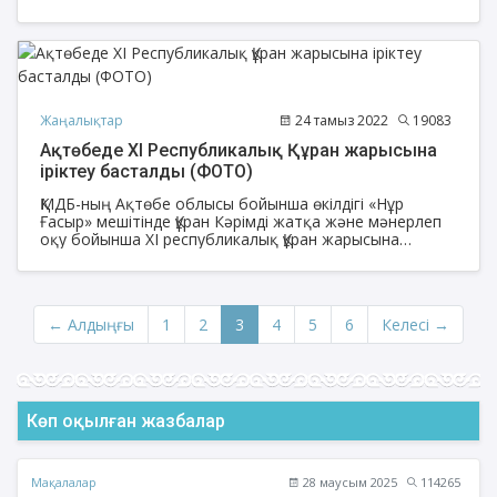
облысы бойынша іріктеу сайысы өтті.
Жаңалықтар
24 тамыз 2022
19083
Ақтөбеде ХІ Республикалық Құран жарысына
іріктеу басталды (ФОТО)
ҚМДБ-ның Ақтөбе облысы бойынша өкілдігі «Нұр
Ғасыр» мешітінде Құран Кәрімді жатқа және мәнерлеп
оқу бойынша ХІ республикалық Құран жарысына
Ақтөбе облысы бойынша іріктеу сайысы басталды.
← Алдыңғы
1
2
3
4
5
6
Келесі →
Көп оқылған жазбалар
Мақалалар
28 маусым 2025
114265