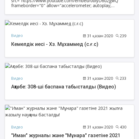
src="https://www.youtube.com/embed/0biyD6uzgwQ"
frameborder="0" allow="accelerometer; autoplay;
clipboard-write; encrypted-media; gyroscope; picture-in-
picture" allowfullscreen></iframe>
Видео
31 қазан 2020
239
Кемелдік иесі - Хз. Мұхаммед (с.ғ.с)
Видео
31 қазан 2020
233
Ақтөбе: 308-ші баспана табысталды (Видео)
Видео
31 қазан 2020
430
"Иман" журналы және "Мұнара" газетіне 2021