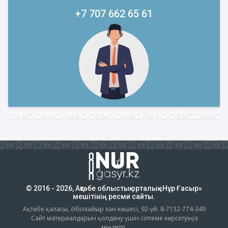
+7 707 662 65 61
© 2016 - 2026, Ақтөбе облыстық орталық «Нұр Ғасыр»
мешітінің ресми сайты.
Ақтөбе қаласы, Әбілхайыр хан көшесі, 92-үй. 8-7132-774-349
Сайт материалдарын қолдану үшін сілтеме көрсетуіңіз
міндетті.