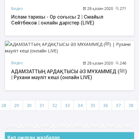
Видео
28 қазан 2020
271
Ислам тарихы - Ор соғысы 2 | Смайыл
Сейтбеков | онлайн дәрістер (LIVE)
Видео
28 қазан 2020
246
АДАМЗАТТЫҢ АРДАҚТЫСЫ ӘЗ МҰХАММЕД (ﷺ)
| Рухани мәуліт кеші (онлайн LIVE)
28
29
30
31
32
33
34
35
36
37
38
Көп оқылған жазбалар