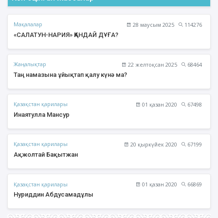
Мақалалар
28 маусым 2025
114276
«САЛАТУН-НАРИЯ» ҚАНДАЙ ДҰҒА?
Жаңалықтар
22 желтоқсан 2025
68464
Таң намазына ұйықтап қалу күнә ма?
Қазақстан қарилары
01 қазан 2020
67498
Инаятулла Мансур
Қазақстан қарилары
20 қыркүйек 2020
67199
Ақжолтай Бақытжан
Қазақстан қарилары
01 қазан 2020
66869
Нуриддин Абдусамадұлы