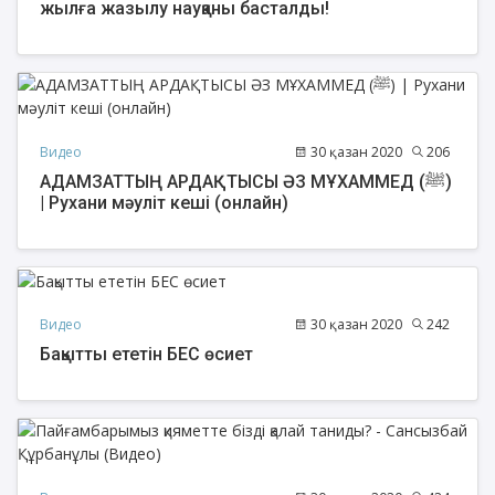
жылға жазылу науқаны басталды!
Видео
30 қазан 2020
206
АДАМЗАТТЫҢ АРДАҚТЫСЫ ӘЗ МҰХАММЕД (ﷺ)
| Рухани мәуліт кеші (онлайн)
Видео
30 қазан 2020
242
Бақытты ететін БЕС өсиет