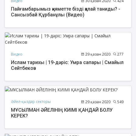
Видео
30 қазан 2020
424
Пайғамбарымыз қияметте бізді қалай таниды? -
Сансызбай Құрбанұлы (Видео)
Видео
29 қазан 2020
277
Ислам тарихы | 19-дәріс: Умра сапары | Смайыл
Сейтбеков
Әйел-қыздар секторы
29 қазан 2020
549
МҰСЫЛМАН ӘЙЕЛІНІҢ КИІМІ ҚАНДАЙ БОЛУ
КЕРЕК?