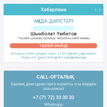
Хабарлама
АҚИДА ДӘРІСТЕРІ
Шынболат Үмбетов
""Ақтөбе қалалық орталық" мешітінің наиб имамы
ТІКЕЛЕЙ ЭФИРДЕ
Аптаның сенбі күндері сағат 21:00 (Ақтөбе уақытымен)
Біздің nur_gasyr Instagram парақшамызда
CALL-ОРТАЛЫҚ
Барлық діни сұрақтарға жауапты осы жерден
ала-аласыз
+7 (71 72) 33 30 30
Whatsapp