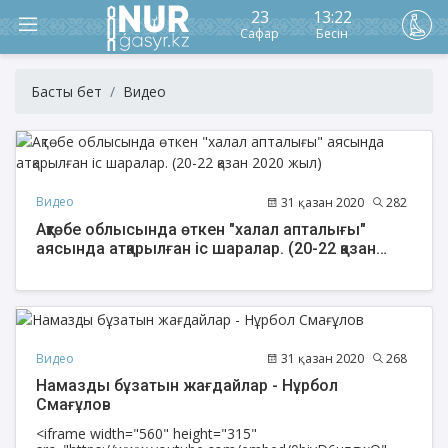
23
13:22
Сафар
Бесін
Басты бет
Видео
Видео
31 қазан 2020
282
Ақтөбе облысында өткен "халал апталығы"
аясында атқарылған іс шаралар. (20-22 қазан
2020 жыл)
Видео
31 қазан 2020
268
Намазды бұзатын жағдайлар - Нұрбол
Смағұлов
<iframe width="560" height="315"