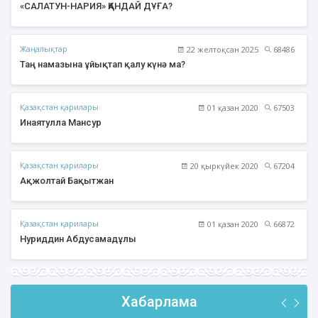
«САЛАТУН-НАРИЯ» ҚАНДАЙ ДҰҒА?
Жаңалықтар
22 желтоқсан 2025
68486
Таң намазына ұйықтап қалу күнә ма?
Қазақстан қарилары
01 қазан 2020
67503
Инаятулла Мансур
Қазақстан қарилары
20 қыркүйек 2020
67204
Ақжолтай Бақытжан
Қазақстан қарилары
01 қазан 2020
66872
Нуриддин Абдусамадұлы
Хабарлама