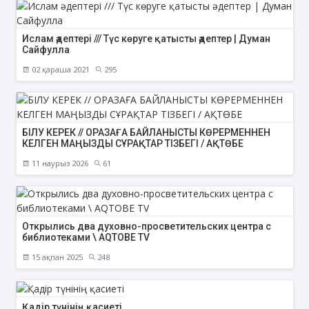
Ислам әдептері /// Түс көруге қатысты әдептер | Думан
Сайфулла
02 қараша 2021
295
БІЛУ КЕРЕК // ОРАЗАҒА БАЙЛАНЫСТЫ КӨРЕРМЕННЕН
КЕЛГЕН МАҢЫЗДЫ СҰРАҚТАР ТІЗБЕГІ / АҚТӨБЕ
11 наурыз 2026
61
Открылись два духовно-просветительских центра с
библиотеками \ AQTOBE TV
15 ақпан 2025
248
Қадір түнінің қасиеті