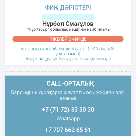
ФИҚҺ ДӘРІСТЕРІ
Нұрбол Смағұлов
""Нұр Ғасыр" облыстық мешітінің наиб имамы
ТІКЕЛЕЙ ЭФИРДЕ
Аптаның сәрсенбі күндері сағат 21:00 (Ақтөбе
уақытымен)
Біздің nur_gasyr Instagram парақшамызда
CALL-ОРТАЛЫҚ
Барлық діни сұрақтарға жауапты осы жерден ала-
аласыз
+7 (71 72) 33 30 30
Whatsapp
+7 707 662 65 61