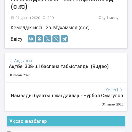
(с.ғ.с)
Оқу 1 минут
31 қазан 2020
239
Кемелдік иесі - Хз. Мұхаммед (с.ғ.с)
Бөлісу:
Алдыңғы
Ақтөбе: 308-ші баспана табысталды (Видео)
31 қазан 2020
Келесі
Намазды бұзатын жағдайлар - Нұрбол Смағұлов
31 қазан 2020
Ұқсас жазбалар