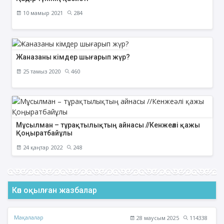
10 мамыр 2021
284
Жаназаны кімдер шығарып жүр?
25 тамыз 2020
460
Мұсылман – тұрақтылықтың айнасы //Кенжеәлі қажы
Қоңыратбайұлы
24 қаңтар 2022
248
Көп оқылған жазбалар
Мақалалар
28 маусым 2025
114338