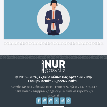
© 2016 - 2026, Ақтөбе облыстық орталық «Нұр
Ғасыр» мешітінің ресми сайты.
Ақтөбе қаласы, Әбілхайыр хан көшесі, 92-үй. 8-7132-774-349
Сайт материалдарын қолдану үшін сілтеме көрсетуіңіз
міндетті.