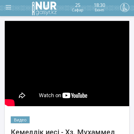
25
18:30
Сафар
Екінті
Видео
Кемелдік иесі - Хз. Мұхаммед