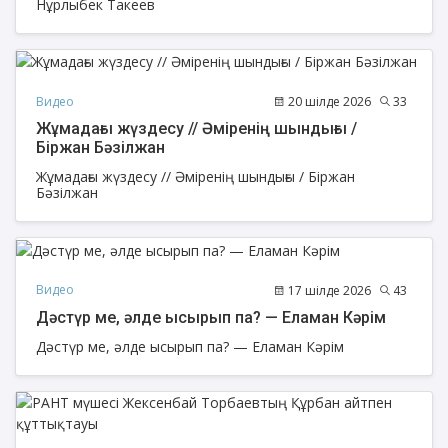
Нұрлыбек Такеев
Видео
20 шілде 2026
33
Жұмадағы жүздесу // Әміренің шындығы /
Біржан Бәзілжан
Жұмадағы жүздесу // Әміренің шындығы / Біржан
Бәзілжан
Видео
17 шілде 2026
43
Дәстүр ме, әлде ысырып па? — Еламан Кәрім
Дәстүр ме, әлде ысырып па? — Еламан Кәрім