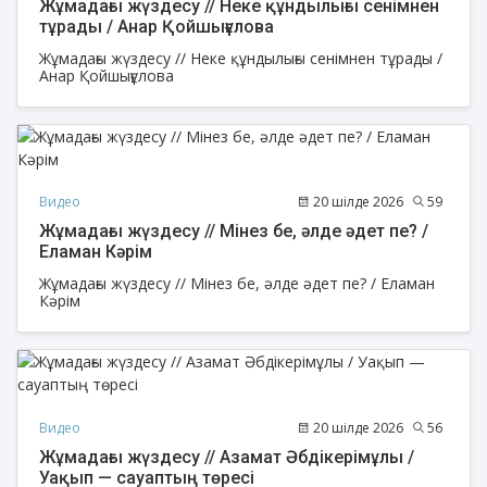
Жұмадағы жүздесу // Неке құндылығы сенімнен
тұрады / Анар Қойшығұлова
Жұмадағы жүздесу // Неке құндылығы сенімнен тұрады /
Анар Қойшығұлова
Видео
20 шілде 2026
59
Жұмадағы жүздесу // Мінез бе, әлде әдет пе? /
Еламан Кәрім
Жұмадағы жүздесу // Мінез бе, әлде әдет пе? / Еламан
Кәрім
Видео
20 шілде 2026
56
Жұмадағы жүздесу // Азамат Әбдікерімұлы /
Уақып — сауаптың төресі