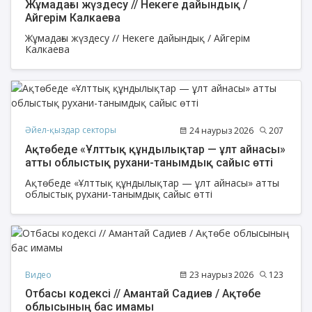
Жұмадағы жүздесу // Некеге дайындық /
Айгерім Калкаева
Жұмадағы жүздесу // Некеге дайындық / Айгерім
Калкаева
Әйел-қыздар секторы
24 наурыз 2026
207
Ақтөбеде «Ұлттық құндылықтар — ұлт айнасы»
атты облыстық рухани-танымдық сайыс өтті
Ақтөбеде «Ұлттық құндылықтар — ұлт айнасы» атты
облыстық рухани-танымдық сайыс өтті
Видео
23 наурыз 2026
123
Отбасы кодексі // Амантай Садиев / Ақтөбе
облысының бас имамы