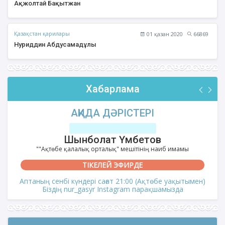
Ақжолтай Бақытжан
Қазақстан қарилары
01 қазан 2020
66869
Нуриддин Абдусамадұлы
Хабарлама
АҚИДА ДӘРІСТЕРІ
Шынболат Үмбетов
""Ақтөбе қалалық орталық" мешітінің наиб имамы
ТІКЕЛЕЙ ЭФИРДЕ
Аптаның сенбі күндері сағат 21:00 (Ақтөбе уақытымен)
Біздің nur_gasyr Instagram парақшамызда