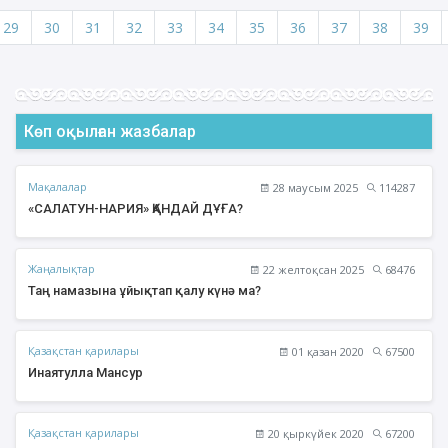
29
30
31
32
33
34
35
36
37
38
39
Көп оқылған жазбалар
Мақалалар
28 маусым 2025
114287
«САЛАТУН-НАРИЯ» ҚАНДАЙ ДҰҒА?
Жаңалықтар
22 желтоқсан 2025
68476
Таң намазына ұйықтап қалу күнә ма?
Қазақстан қарилары
01 қазан 2020
67500
Инаятулла Мансур
Қазақстан қарилары
20 қыркүйек 2020
67200