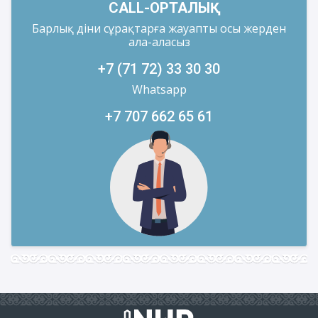
CALL-ОРТАЛЫҚ
Барлық діни сұрақтарға жауапты осы жерден
ала-аласыз
+7 (71 72) 33 30 30
Whatsapp
+7 707 662 65 61