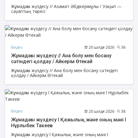
Жұмадағы жүздесу // Азамат Әбдікерімұлы / Уақып —
сауаптың төресі
Видео
20 шілде 2026
36
Жұмадағы жүздесу // Ана болу мен босану
сәтіндегі қолдау / Айкерім Өтекай
Жұмадағы жүздесу // Ана болу мен босану сәтіндегі
қолдау / Айкерім Өтекай
Видео
20 шілде 2026
38
Жұмадағы жүздесу l Қажылық және оның мәні l
Нұрлыбек Такеев
Жұмадағы жүздесу l Қажылық және оның мәні l