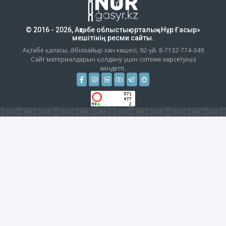
© 2016 - 2026, Ақтөбе облыстық орталық «Нұр Ғасыр»
мешітінің ресми сайты.
Ақтөбе қаласы, Әбілхайыр хан көшесі, 92-үй. 8-7132-774-349
Сайт материалдарын қолдану үшін сілтеме көрсетуіңіз
міндетті.