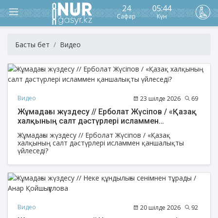
24
05:44
Сафар
Күн
Басты бет
Видео
Видео
23 шілде 2026
69
Жұмадағы жүздесу // Ерболат Жүсіпов / «Қазақ
халқының салт дәстүрлері исламмен
қаншалықты үйлеседі?
Жұмадағы жүздесу // Ерболат Жүсіпов / «Қазақ
халқының салт дәстүрлері исламмен қаншалықты
үйлеседі?
Видео
20 шілде 2026
92