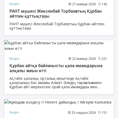
Видео
27 мамыр 2026
142
РАНТ мүшесі Жексенбай Торбаевтың Құрбан
айтпен құттықтауы
РАНТ мүшесі Жексенбай Торбаевтың Құрбан айтпен
құттықтауы
Видео
22 мамыр 2026
221
Құрбан айтқа байланысты қала имамдарына
алқалы жиын өтті
Ақтөбе қалалық орталық мешітінде Ақтөбе
қаласының бас имамы Алмат Әлидің төрағалығымен
Құрбан айт мерекесіне орай қала имамдары мен
ұстаздарға арналған арқалы жиын өтті.
Видео
25 наурыз 2026
151