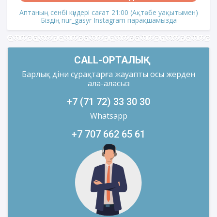
Аптаның сенбі күндері сағат 21:00 (Ақтөбе уақытымен)
Біздің nur_gasyr Instagram парақшамызда
CALL-ОРТАЛЫҚ
Барлық діни сұрақтарға жауапты осы жерден
ала-аласыз
+7 (71 72) 33 30 30
Whatsapp
+7 707 662 65 61