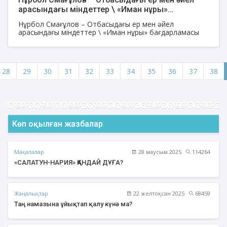
арасындағы міндеттер \ «Иман нұры»
бағдарламасы
Нұрбол Смағұлов – Отбасыдағы ер мен әйел
арасындағы міндеттер \ «Иман нұры» бағдарламасы
28
29
30
31
32
33
34
35
36
37
38
Көп оқылған жазбалар
Мақалалар
28 маусым 2025
114264
«САЛАТУН-НАРИЯ» ҚАНДАЙ ДҰҒА?
Жаңалықтар
22 желтоқсан 2025
68459
Таң намазына ұйықтап қалу күнә ма?