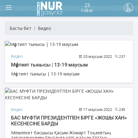
23
Сафар
Басты бет
Видео
Видео
20 маусым 2022
237
Мүфтият тынысы | 13-19 маусым
Мүфтият тынысы | 13-19 маусым
Видео
17 маусым 2022
245
БАС МҮФТИ ПРЕЗИДЕНТПЕН БІРГЕ «ЖОШЫ ХАН»
КЕСЕНЕСІНЕ БАРДЫ
Мемлекет басшысы Қасым-Жомарт Тоқаевтың
төрағалығымен Ұлытауда өтіп жатқан Ұлттық