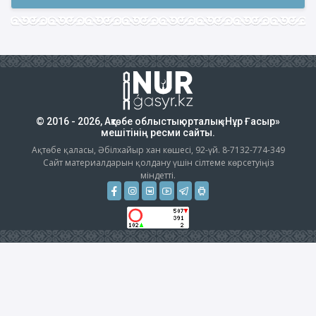
© 2016 - 2026, Ақтөбе облыстық орталық «Нұр Ғасыр»
мешітінің ресми сайты.
Ақтөбе қаласы, Әбілхайыр хан көшесі, 92-үй. 8-7132-774-349
Сайт материалдарын қолдану үшін сілтеме көрсетуіңіз
міндетті.