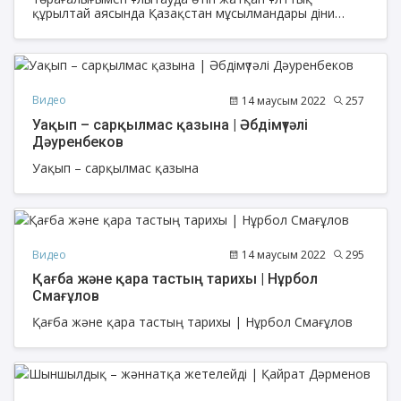
құрылтай аясында Қазақстан мұсылмандары діни
басқармасының төрағасы, Бас мүфти Наурызбай қажы
Тағанұлы Президентпен бірге «Жошы хан» тарихи-
мәдени кешеніне арнайы барды.
Видео
14 маусым 2022
257
Уақып – сарқылмас қазына | Әбдімүтәлі
Дәуренбеков
Уақып – сарқылмас қазына
Видео
14 маусым 2022
295
Қағба және қара тастың тарихы | Нұрбол
Смағұлов
Қағба және қара тастың тарихы | Нұрбол Смағұлов