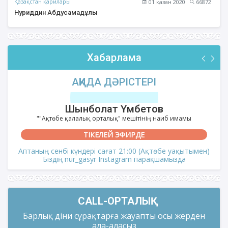
Қазақстан қарилары
01 қазан 2020
66872
Нуриддин Абдусамадұлы
Хабарлама
АҚИДА ДӘРІСТЕРІ
Шынболат Үмбетов
""Ақтөбе қалалық орталық" мешітінің наиб имамы
ТІКЕЛЕЙ ЭФИРДЕ
Аптаның сенбі күндері сағат 21:00 (Ақтөбе уақытымен)
Біздің nur_gasyr Instagram парақшамызда
CALL-ОРТАЛЫҚ
Барлық діни сұрақтарға жауапты осы жерден
ала-аласыз