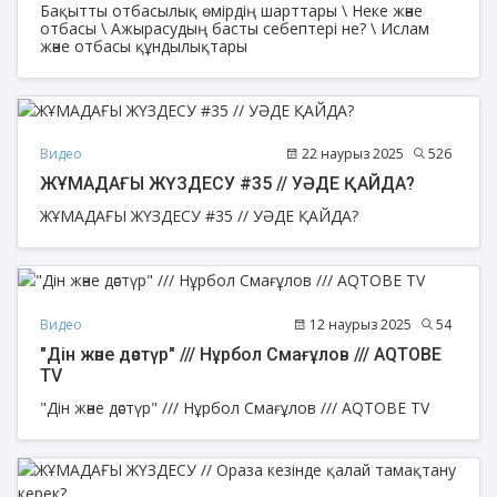
Бақытты отбасылық өмірдің шарттары \ Неке және
отбасы \ Ажырасудың басты себептері не? \ Ислам
және отбасы құндылықтары
Видео
22 наурыз 2025
526
ЖҰМАДАҒЫ ЖҮЗДЕСУ #35 // УӘДЕ ҚАЙДА?
ЖҰМАДАҒЫ ЖҮЗДЕСУ #35 // УӘДЕ ҚАЙДА?
Видео
12 наурыз 2025
54
"Дін және дәстүр" /// Нұрбол Смағұлов /// AQTOBE
TV
"Дін және дәстүр" /// Нұрбол Смағұлов /// AQTOBE TV