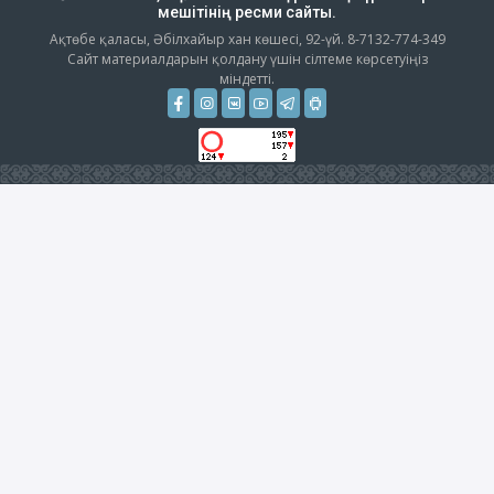
мешітінің ресми сайты.
Ақтөбе қаласы, Әбілхайыр хан көшесі, 92-үй. 8-7132-774-349
Сайт материалдарын қолдану үшін сілтеме көрсетуіңіз
міндетті.