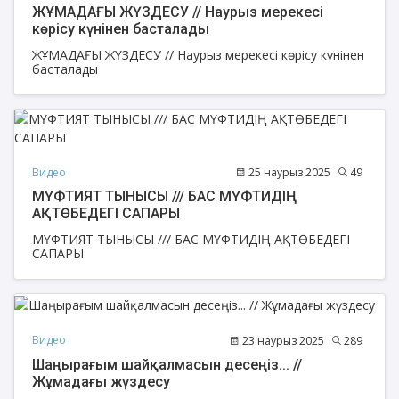
ЖҰМАДАҒЫ ЖҮЗДЕСУ // Наурыз мерекесі
көрісу күнінен басталады
ЖҰМАДАҒЫ ЖҮЗДЕСУ // Наурыз мерекесі көрісу күнінен
басталады
Видео
25 наурыз 2025
49
МҮФТИЯТ ТЫНЫСЫ /// БАС МҮФТИДІҢ
АҚТӨБЕДЕГІ САПАРЫ
МҮФТИЯТ ТЫНЫСЫ /// БАС МҮФТИДІҢ АҚТӨБЕДЕГІ
САПАРЫ
Видео
23 наурыз 2025
289
Шаңырағым шайқалмасын десеңіз... //
Жұмадағы жүздесу