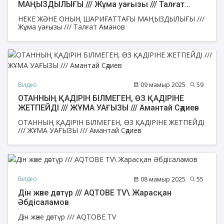
МАҢЫЗДЫЛЫҒЫ /// Жұма уағызы /// Талғат
Аманов
НЕКЕ ЖӘНЕ ОНЫҢ ШАРИҒАТТАҒЫ МАҢЫЗДЫЛЫҒЫ ///
Жұма уағызы /// Талғат Аманов
Видео
09 мамыр 2025
59
ОТАННЫҢ ҚАДІРІН БІЛМЕГЕН, ӨЗ ҚАДІРІНЕ
ЖЕТПЕЙДІ /// ЖҰМА УАҒЫЗЫ /// Амантай Сәдиев
ОТАННЫҢ ҚАДІРІН БІЛМЕГЕН, ӨЗ ҚАДІРІНЕ ЖЕТПЕЙДІ
/// ЖҰМА УАҒЫЗЫ /// Амантай Сәдиев
Видео
08 мамыр 2025
55
Дін және дәстүр /// AQTOBE TV\ Жарасқан
Әбдісаламов
Дін және дәстүр /// AQTOBE TV