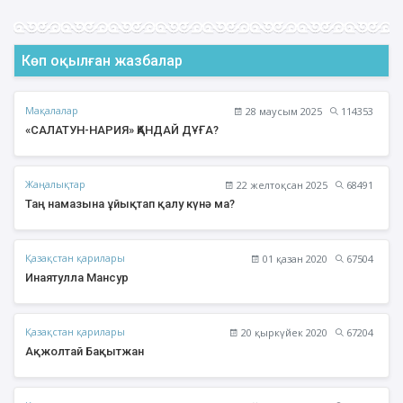
Көп оқылған жазбалар
Мақалалар
28 маусым 2025
114353
«САЛАТУН-НАРИЯ» ҚАНДАЙ ДҰҒА?
Жаңалықтар
22 желтоқсан 2025
68491
Таң намазына ұйықтап қалу күнә ма?
Қазақстан қарилары
01 қазан 2020
67504
Инаятулла Мансур
Қазақстан қарилары
20 қыркүйек 2020
67204
Ақжолтай Бақытжан