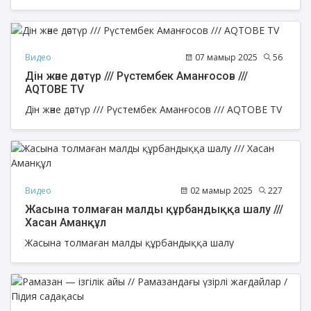
Видео
07 мамыр 2025
56
Дін және дәстүр /// Рүстембек Аманғосов ///
AQTOBE TV
Дін және дәстүр /// Рүстембек Аманғосов /// AQTOBE TV
Видео
02 мамыр 2025
227
Жасына толмаған малды құрбандыққа шалу ///
Хасан Аманқұл
Жасына толмаған малды құрбандыққа шалу