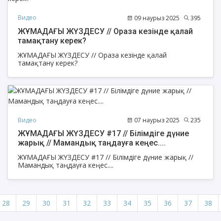
Видео
09 наурыз 2025
395
ЖҰМАДАҒЫ ЖҮЗДЕСУ // Ораза кезінде қалай
тамақтану керек?
ЖҰМАДАҒЫ ЖҮЗДЕСУ // Ораза кезінде қалай
тамақтану керек?
Видео
07 наурыз 2025
235
ЖҰМАДАҒЫ ЖҮЗДЕСУ #17 // Білімдіге дүние
жарық // Мамандық таңдауға кеңес....
ЖҰМАДАҒЫ ЖҮЗДЕСУ #17 // Білімдіге дүние жарық //
Мамандық таңдауға кеңес....
28
29
30
31
32
33
34
35
36
37
38