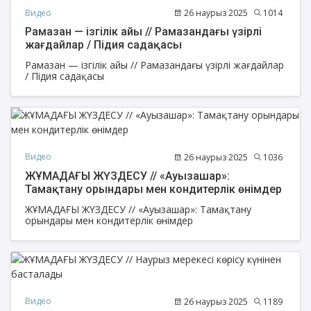
Видео
26 наурыз 2025
1014
Рамазан — ізгілік айы // Рамазандағы үзірлі
жағдайлар / Підия садақасы
Рамазан — ізгілік айы // Рамазандағы үзірлі жағдайлар
/ Підия садақасы
Видео
26 наурыз 2025
1036
ЖҰМАДАҒЫ ЖҮЗДЕСУ // «Ауызашар»:
Тамақтану орындары мен кондитерлік өнімдер
ЖҰМАДАҒЫ ЖҮЗДЕСУ // «Ауызашар»: Тамақтану
орындары мен кондитерлік өнімдер
Видео
26 наурыз 2025
1189