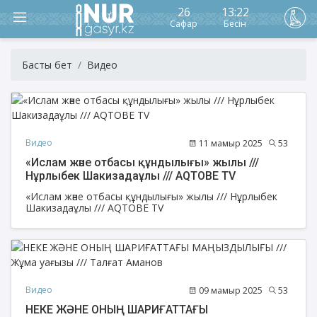
26
13:22
Сафар
Бесін
Басты бет
Видео
Видео
11 мамыр 2025
53
«Ислам және отбасы құндылығы» жылы ///
Нұрлыбек Шакизадаұлы /// AQTOBE TV
«Ислам және отбасы құндылығы» жылы /// Нұрлыбек
Шакизадаұлы /// AQTOBE TV
Видео
09 мамыр 2025
53
НЕКЕ ЖӘНЕ ОНЫҢ ШАРИҒАТТАҒЫ