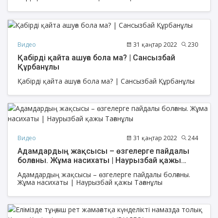
Видео
31 қаңтар 2022
230
Қабірді қайта ашуға бола ма? | Сансызбай
Құрбанұлы
Қабірді қайта ашуға бола ма? | Сансызбай Құрбанұлы
Видео
31 қаңтар 2022
244
Адамдардың жақсысы – өзгелерге пайдалы
болғаны. Жұма насихаты | Наурызбай қажы
Тағанұлы
Адамдардың жақсысы – өзгелерге пайдалы болғаны.
Жұма насихаты | Наурызбай қажы Тағанұлы