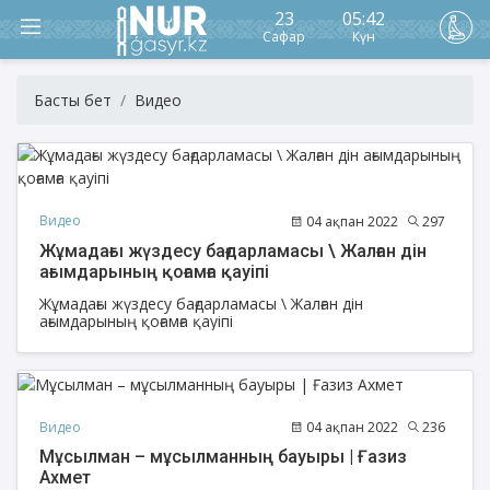
23
05:42
Сафар
Күн
Басты бет
Видео
Видео
04 ақпан 2022
297
Жұмадағы жүздесу бағдарламасы \ Жалған дін
ағымдарының қоғамға қауіпі
Жұмадағы жүздесу бағдарламасы \ Жалған дін
ағымдарының қоғамға қауіпі
Видео
04 ақпан 2022
236
Мұсылман – мұсылманның бауыры | Ғазиз
Ахмет