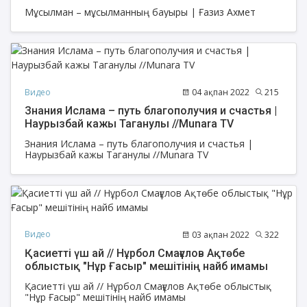
Мұсылман – мұсылманның бауыры | Ғазиз Ахмет
Видео
04 ақпан 2022
215
Знания Ислама – путь благополучия и счастья |
Наурызбай кажы Таганулы //Munara TV
Знания Ислама – путь благополучия и счастья |
Наурызбай кажы Таганулы //Munara TV
Видео
03 ақпан 2022
322
Қасиетті үш ай // Нұрбол Смағұлов Ақтөбе
облыстық "Нұр Ғасыр" мешітінің найб имамы
Қасиетті үш ай // Нұрбол Смағұлов Ақтөбе облыстық
"Нұр Ғасыр" мешітінің найб имамы