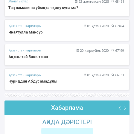
Жаңалықтар
22 желтоқсан 2025
68461
Таң намазына ұйықтап қалу күнә ма?
Қазақстан қарилары
01 қазан 2020
67494
Инаятулла Мансур
Қазақстан қарилары
20 қыркүйек 2020
67199
Ақжолтай Бақытжан
Қазақстан қарилары
01 қазан 2020
66861
Нуриддин Абдусамадұлы
Хабарлама
АҚИДА ДӘРІСТЕРІ