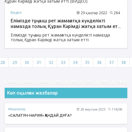
Видео
29 қаңтар 2022
284
Елімізде тұңғыш рет жамағатқа күнделікті
намазда толық Құран Кәрімді жатқа хатым етті
(ВИДЕО)
Елімізде тұңғыш рет жамағатқа күнделікті намазда
толық Құран Кәрімді жатқа хатым етті
28
29
30
31
32
33
34
35
36
37
38
Көп оқылған жазбалар
Мақалалар
28 маусым 2025
114268
«САЛАТУН-НАРИЯ» ҚАНДАЙ ДҰҒА?