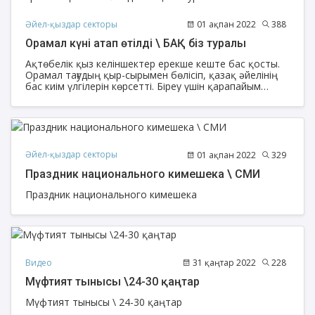
Әйел-қыздар секторы
01 ақпан 2022
388
Орамал күні атап өтілді \ БАҚ біз туралы
Ақтөбелік қыз келіншектер ерекше кеште бас қосты.
Орамал тағудың қыр-сырымен бөлісіп, қазақ әйелінің
бас киім үлгілерін көрсетті. Біреу үшін қарапайым
нәрсе көрінгенімен шәлі тағудың шариғатта өз ережесі
бар. Сондықтан бірінші ақпанда дүниежүзі болып атап
өтетін орамал күніне арнап танымдық кеш
ұйымдастырды. Алдымен кимешек киген апалардың
дефилесі өтті. Одан соң, орамалдың мәнін жоғалтпай
әрі сәнді етіп тағудың үлгілері көрсетілді. Тақырып
Әйел-қыздар секторы
01 ақпан 2022
329
аясында қатысушылар монолог оқып, көрініс қойды.
Праздник национального кимешека \ СМИ
Праздник национального кимешека
Видео
31 қаңтар 2022
228
Мүфтият тынысы \24-30 қаңтар
Мүфтият тынысы \ 24-30 қаңтар