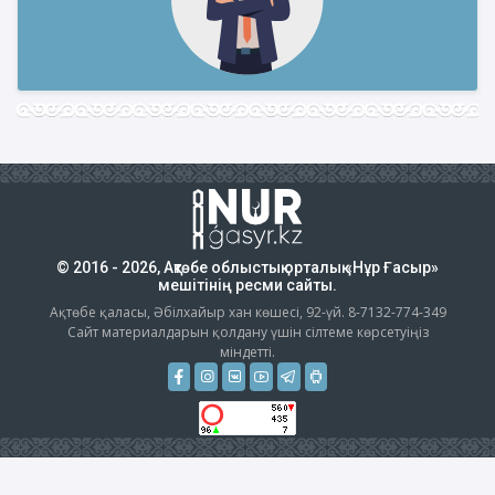
© 2016 - 2026, Ақтөбе облыстық орталық «Нұр Ғасыр»
мешітінің ресми сайты.
Ақтөбе қаласы, Әбілхайыр хан көшесі, 92-үй. 8-7132-774-349
Сайт материалдарын қолдану үшін сілтеме көрсетуіңіз
міндетті.