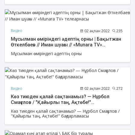
Видео
02 ақпан 2022
235
Мұсылман өміріндегі әдептің орны | Бақытжан
Өткелбаев // Иман шуағы // «Munara TV»
телеарнасы
Мұсылман өміріндегі әдептің орны
Видео
02 ақпан 2022
272
Көз тиюден қалай сақтанамыз? — Нұрбол
Смағұлов / "Қайырлы таң, Ақтөбе!"
бағдарламасы
Көз тиюден қалай сақтанамыз? — Нұрбол Смағұлов /
"Қайырлы таң, Ақтөбе!" бағдарламасы