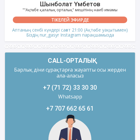
Шынболат Үмбетов
""Ақтөбе қалалық орталық" мешітінің наиб имамы
ТІКЕЛЕЙ ЭФИРДЕ
Аптаның сенбі күндері сағат 21:00 (Ақтөбе уақытымен)
Біздің nur_gasyr Instagram парақшамызда
CALL-ОРТАЛЫҚ
Барлық діни сұрақтарға жауапты осы жерден
ала-аласыз
+7 (71 72) 33 30 30
Whatsapp
+7 707 662 65 61