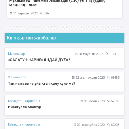
Мұхаммед пайғамбарымызды (с.ғ.с) үлгі тұтудың
маңыздылығы
11 қараша 2020
326
Көп оқылған жазбалар
Мақалалар
28 маусым 2025
114319
«САЛАТУН-НАРИЯ» ҚАНДАЙ ДҰҒА?
Жаңалықтар
22 желтоқсан 2025
68485
Таң намазына ұйықтап қалу күнә ма?
Қазақстан қарилары
01 қазан 2020
67503
Инаятулла Мансур
Қазақстан қарилары
20 қыркүйек 2020
67203