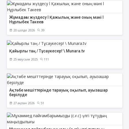
Жұмадағы жүздесу l Қажылық және оның мәні l
Нұрлыбек Такеев
20 шілде 2026
39
Қайырлы таң / Тұсаукесер! \ Munara.tv
25 маусым 2025
111
Ақтөбе мешіттерінде тарауық оқылып, ауызашар
берілуде
27 ақпан 2026
51