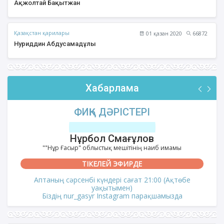
Ақжолтай Бақытжан
Қазақстан қарилары
01 қазан 2020
66872
Нуриддин Абдусамадұлы
Хабарлама
ФИҚҺ ДӘРІСТЕРІ
Нұрбол Смағұлов
""Нұр Ғасыр" облыстық мешітінің наиб имамы
ТІКЕЛЕЙ ЭФИРДЕ
Аптаның сәрсенбі күндері сағат 21:00 (Ақтөбе
уақытымен)
Біздің nur_gasyr Instagram парақшамызда