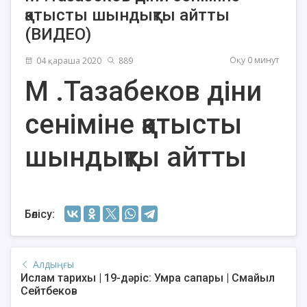
қатысты шындықты айтты
(ВИДЕО)
Оқу 0 минут
04 қараша 2020
889
М .Тазабеков діни
сеніміне қатысты
шындықты айтты
Бөлісу:
Алдыңғы
Ислам тарихы | 19-дәріс: Умра сапары | Смайыл
Сейтбеков