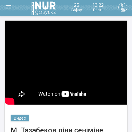
25
13:22
Сафар
Бесін
Видео
М .Тазабеков діни сеніміне