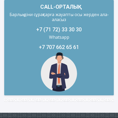
CALL-ОРТАЛЫҚ
Барлық діни сұрақтарға жауапты осы жерден ала-
аласыз
+7 (71 72) 33 30 30
Whatsapp
+7 707 662 65 61