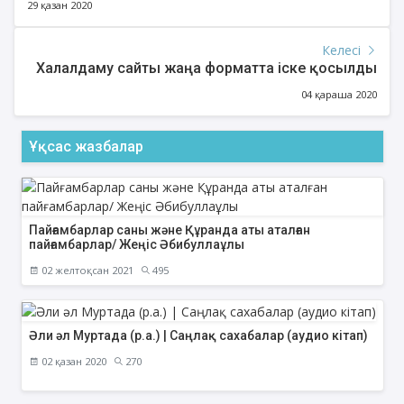
29 қазан 2020
Келесі
Халалдаму сайты жаңа форматта іске қосылды
04 қараша 2020
Ұқсас жазбалар
Пайғамбарлар саны және Құранда аты аталған
пайғамбарлар/ Жеңіс Әбибуллаұлы
02 желтоқсан 2021
495
Әли әл Муртада (р.а.) | Саңлақ сахабалар (аудио кітап)
02 қазан 2020
270