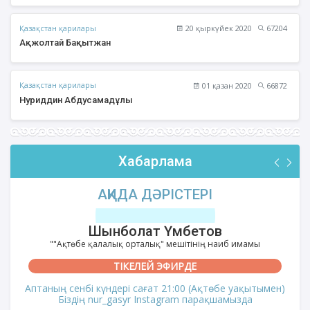
Қазақстан қарилары
20 қыркүйек 2020
67204
Ақжолтай Бақытжан
Қазақстан қарилары
01 қазан 2020
66872
Нуриддин Абдусамадұлы
Хабарлама
АҚИДА ДӘРІСТЕРІ
Шынболат Үмбетов
""Ақтөбе қалалық орталық" мешітінің наиб имамы
ТІКЕЛЕЙ ЭФИРДЕ
Аптаның сенбі күндері сағат 21:00 (Ақтөбе уақытымен)
Біздің nur_gasyr Instagram парақшамызда