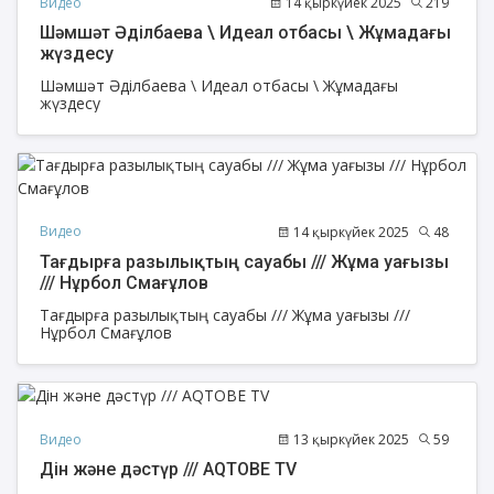
Видео
14 қыркүйек 2025
219
Шәмшәт Әділбаева \ Идеал отбасы \ Жұмадағы
жүздесу
Шәмшәт Әділбаева \ Идеал отбасы \ Жұмадағы
жүздесу
Видео
14 қыркүйек 2025
48
Тағдырға разылықтың сауабы /// Жұма уағызы
/// Нұрбол Смағұлов
Тағдырға разылықтың сауабы /// Жұма уағызы ///
Нұрбол Смағұлов
Видео
13 қыркүйек 2025
59
Дін және дәстүр /// AQTOBE TV