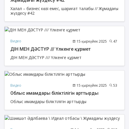
Жұмадағы жүздесу #42
Халал – бизнес көзі емес, шариғат талабы // Жұмадағы
жүздесу #42
Видео
15 қыркүйек 2025
47
ДІН МЕН ДӘСТҮР /// Үлкенге құрмет
ДІН МЕН ДӘСТҮР /// Үлкенге құрмет
Видео
15 қыркүйек 2025
53
Облыс имамдары біліктілігін арттырды
Облыс имамдары біліктілігін арттырды