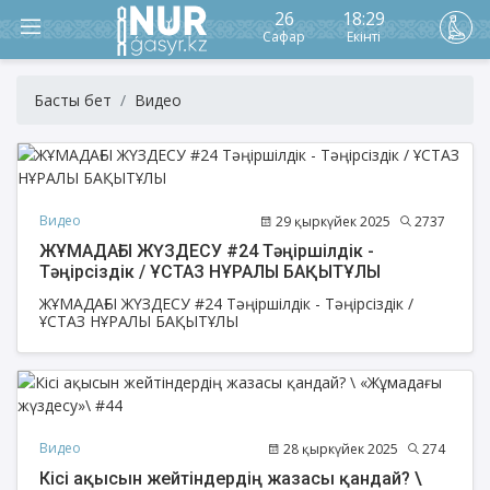
26
18:29
Сафар
Екінті
Басты бет
Видео
Видео
29 қыркүйек 2025
2737
ЖҰМАДАҒЫ ЖҮЗДЕСУ #24 Тәңіршілдік -
Тәңірсіздік / ҰСТАЗ НҰРАЛЫ БАҚЫТҰЛЫ
ЖҰМАДАҒЫ ЖҮЗДЕСУ #24 Тәңіршілдік - Тәңірсіздік /
ҰСТАЗ НҰРАЛЫ БАҚЫТҰЛЫ
Видео
28 қыркүйек 2025
274
Кісі ақысын жейтіндердің жазасы қандай? \