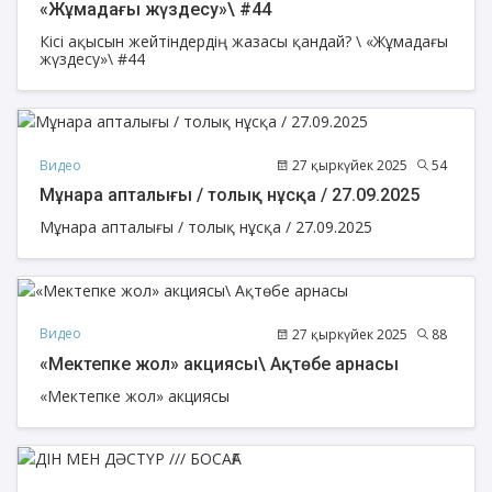
«Жұмадағы жүздесу»\ #44
Кісі ақысын жейтіндердің жазасы қандай? \ «Жұмадағы
жүздесу»\ #44
Видео
27 қыркүйек 2025
54
Мұнара апталығы / толық нұсқа / 27.09.2025
Мұнара апталығы / толық нұсқа / 27.09.2025
Видео
27 қыркүйек 2025
88
«Мектепке жол» акциясы\ Ақтөбе арнасы
«Мектепке жол» акциясы