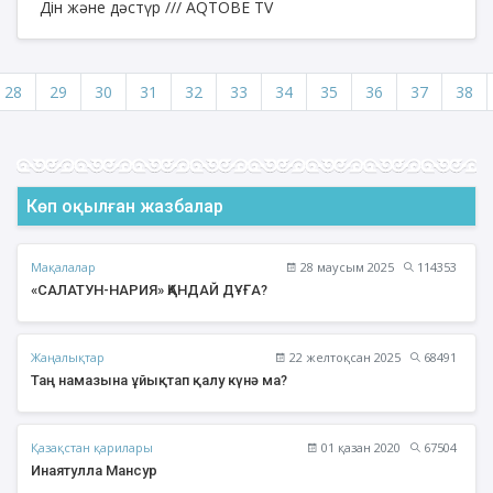
Дін және дәстүр /// AQTOBE TV
28
29
30
31
32
33
34
35
36
37
38
Көп оқылған жазбалар
Мақалалар
28 маусым 2025
114353
«САЛАТУН-НАРИЯ» ҚАНДАЙ ДҰҒА?
Жаңалықтар
22 желтоқсан 2025
68491
Таң намазына ұйықтап қалу күнә ма?
Қазақстан қарилары
01 қазан 2020
67504
Инаятулла Мансур