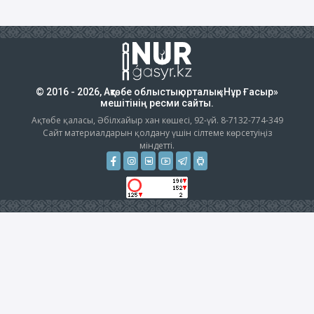
© 2016 - 2026, Ақтөбе облыстық орталық «Нұр Ғасыр»
мешітінің ресми сайты.
Ақтөбе қаласы, Әбілхайыр хан көшесі, 92-үй. 8-7132-774-349
Сайт материалдарын қолдану үшін сілтеме көрсетуіңіз
міндетті.