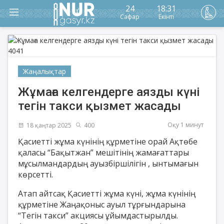
24
18:31
Сафар
Екінті
Жаңалықтар
Жұмаға келгендерге аязды күні
тегін такси қызмет жасады
Оқу 1 минут
18 қаңтар 2025
400
Қасиетті жұма күнінің құрметіне орай Ақтөбе
қаласы “Бақытжан” мешітінің жамағаттары
мұсылмандардың ауызбіршілігін , ынтымағын
көрсетті.
Атап айтсақ Қасиетті жұма күні, жұма күнінің
құрметіне Жаңақоныс ауыл тұрғындарына
“Тегін такси” акциясы ұйымдастырылды.