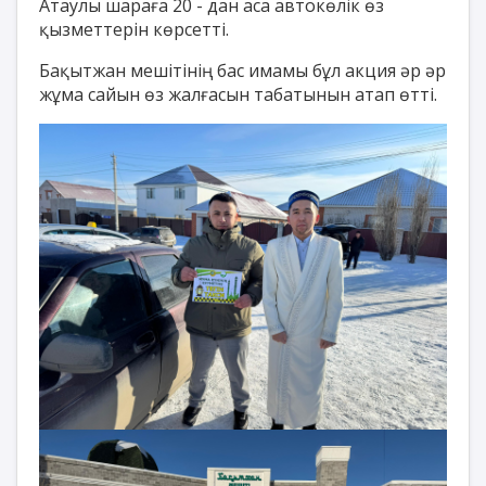
Атаулы шараға 20 - дан аса автокөлік өз
қызметтерін көрсетті.
Бақытжан мешітінің бас имамы бұл акция әр әр
жұма сайын өз жалғасын табатынын атап өтті.