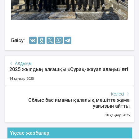
Бөлісу:
Алдыңғы
2025 жылдың алғашқы «Сұрақ-жауап алаңы» өтті
14 қаңтар 2025
Келесі
Облыс бас имамы қалалық мешітте жұма
уағызын айтты
18 қаңтар 2025
Ұқсас жазбалар