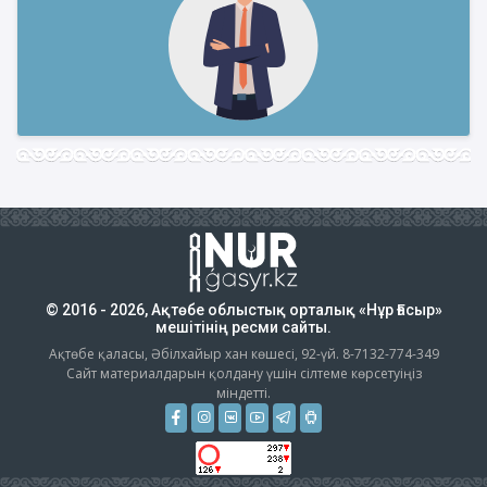
© 2016 - 2026, Ақтөбе облыстық орталық «Нұр Ғасыр»
мешітінің ресми сайты.
Ақтөбе қаласы, Әбілхайыр хан көшесі, 92-үй. 8-7132-774-349
Сайт материалдарын қолдану үшін сілтеме көрсетуіңіз
міндетті.