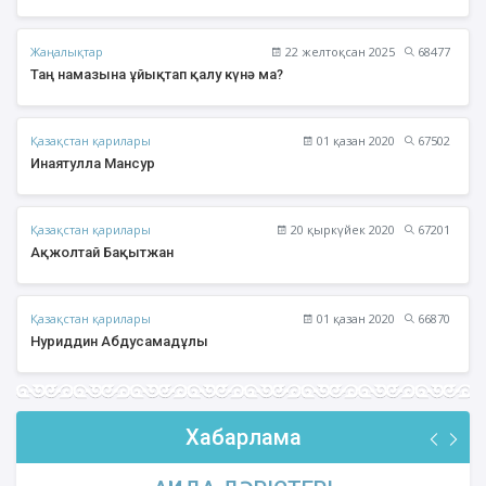
Жаңалықтар
22 желтоқсан 2025
68477
Таң намазына ұйықтап қалу күнә ма?
Қазақстан қарилары
01 қазан 2020
67502
Инаятулла Мансур
Қазақстан қарилары
20 қыркүйек 2020
67201
Ақжолтай Бақытжан
Қазақстан қарилары
01 қазан 2020
66870
Нуриддин Абдусамадұлы
Хабарлама