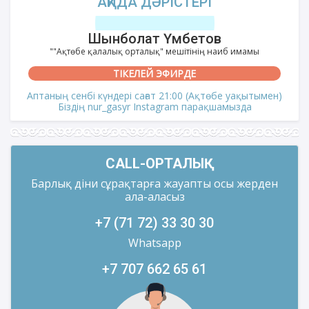
АҚИДА ДӘРІСТЕРІ
Шынболат Үмбетов
""Ақтөбе қалалық орталық" мешітінің наиб имамы
ТІКЕЛЕЙ ЭФИРДЕ
Аптаның сенбі күндері сағат 21:00 (Ақтөбе уақытымен)
Біздің nur_gasyr Instagram парақшамызда
CALL-ОРТАЛЫҚ
Барлық діни сұрақтарға жауапты осы жерден
ала-аласыз
+7 (71 72) 33 30 30
Whatsapp
+7 707 662 65 61