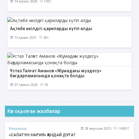
14 ақпан 2024
1351
Ақтөбе өкілдігі қариларды күтіп алды
15 қазан 2021
361
Ұстаз Талғат Аманов «Жұмадағы жүздесу»
бағдарламасында қонақта болды
07 тамыз 2026
74
Көп оқылған жазбалар
Мақалалар
28 маусым 2025
114307
«САЛАТУН-НАРИЯ» ҚАНДАЙ ДҰҒА?