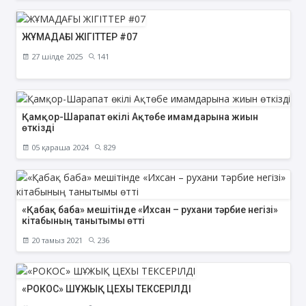
ЖҰМАДАҒЫ ЖІГІТТЕР #07
27 шілде 2025
141
Қамқор-Шарапат өкілі Ақтөбе имамдарына жиын
өткізді
05 қараша 2024
829
«Қабақ баба» мешітінде «Ихсан – рухани тәрбие негізі»
кітабының танытымы өтті
20 тамыз 2021
236
«РОКОС» ШҰЖЫҚ ЦЕХЫ ТЕКСЕРІЛДІ