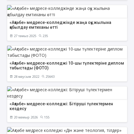
«Ақтөбе» медресе-колледжінде жаңа оқу жылына
қабылдау емтиханы өтті
27 тамыз 2025
235
«Ақтөбе» медресе-колледжі 10-шы түлектеріне диплом
табыстады (ФОТО)
28 маусым 2022
25643
«Ақтөбе» медресе-колледжі: Бітіруші түлектермен
кездесу
20 мамыр 2026
155