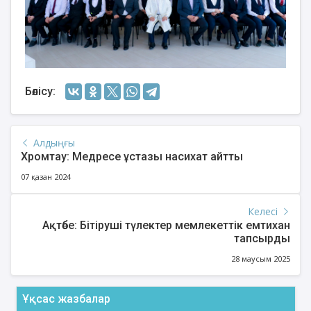
Бөлісу:
Алдыңғы
Хромтау: Медресе ұстазы насихат айтты
07 қазан 2024
Келесі
Ақтөбе: Бітіруші түлектер мемлекеттік емтихан
тапсырды
28 маусым 2025
Ұқсас жазбалар