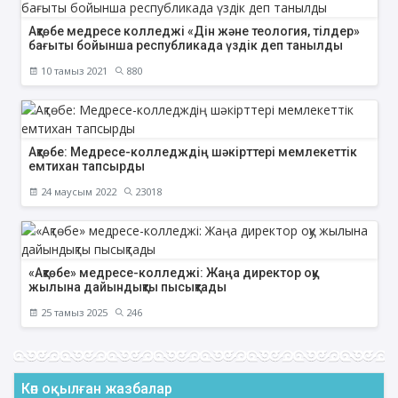
Ақтөбе медресе колледжі «Дін және теология, тілдер»
бағыты бойынша республикада үздік деп танылды
10 тамыз 2021
880
Ақтөбе: Медресе-колледждің шәкірттері мемлекеттік
емтихан тапсырды
24 маусым 2022
23018
«Ақтөбе» медресе-колледжі: Жаңа директор оқу
жылына дайындықты пысықтады
25 тамыз 2025
246
Көп оқылған жазбалар