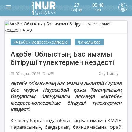
27
05:48
Сафар
Күн
«Ақтөбе» медресе-колледжі
Жаңалықтар
Ақтөбе: Облыстың Бас имамы
бітіруші түлектермен кездесті
Оқу 1 минут
07 ақпан 2025
468
Ақтөбе облысының Бас имамы Амантай Садиев
Бас мүфти Наурызбай қажы Тағанұлының
бағдарлық баяндамасы аясында «Ақтөбе»
медресе-колледжінде
бітіруші түлектермен
кездесті.
Кездесу барысында облыстың Бас имамы ҚМДБ
төрағасының бағдарлық баяндамасына орай