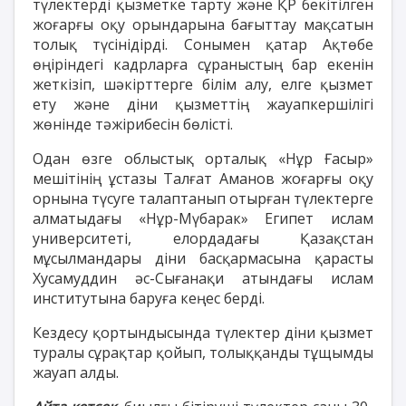
түлектерді қызметке тарту және ҚР бекітілген
жоғарғы оқу орындарына бағыттау мақсатын
толық түсінідірді. Сонымен қатар Ақтөбе
өңіріндегі кадрларға сұраныстың бар екенін
жеткізіп, шәкірттерге білім алу, елге қызмет
ету және діни қызметтің жауапкершілігі
жөнінде тәжірибесін бөлісті.
Одан өзге облыстық орталық «Нұр Ғасыр»
мешітінің ұстазы Талғат Аманов жоғарғы оқу
орнына түсуге талаптанып отырған түлектерге
алматыдағы «Нұр-Мүбарак» Египет ислам
университеті, елордадағы Қазақстан
мұсылмандары діни басқармасына қарасты
Хусамуддин әс-Сығанақи атындағы ислам
институтына баруға кеңес берді.
Кездесу қортындысында түлектер діни қызмет
туралы сұрақтар қойып, толыққанды тұщымды
жауап алды.