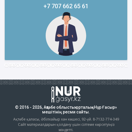
+7 707 662 65 61
© 2016 - 2026, Ақтөбе облыстық орталық «Нұр Ғасыр»
мешітінің ресми сайты.
Ақтөбе қаласы, Әбілхайыр хан көшесі, 92-үй. 8-7132-774-349
Сайт материалдарын қолдану үшін сілтеме көрсетуіңіз
міндетті.