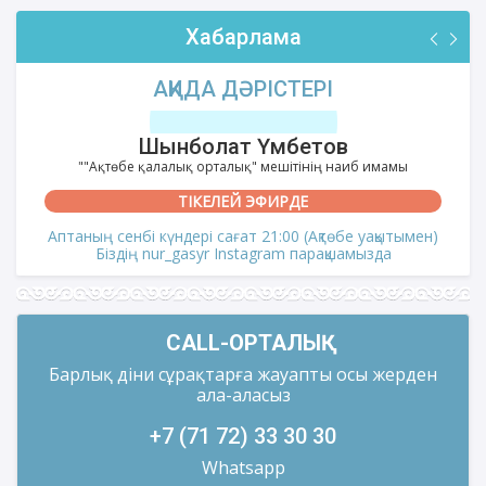
Хабарлама
АҚИДА ДӘРІСТЕРІ
Шынболат Үмбетов
""Ақтөбе қалалық орталық" мешітінің наиб имамы
ТІКЕЛЕЙ ЭФИРДЕ
Аптаның сенбі күндері сағат 21:00 (Ақтөбе уақытымен)
Біздің nur_gasyr Instagram парақшамызда
CALL-ОРТАЛЫҚ
Барлық діни сұрақтарға жауапты осы жерден
ала-аласыз
+7 (71 72) 33 30 30
Whatsapp