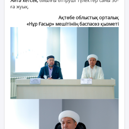
Айта кетсек,
биылғы бітіруші түлектер саны 30-
ға жуық.
Ақтөбе облыстық орталық
«Нұр Ғасыр» мешітініің баспасөз қызметі