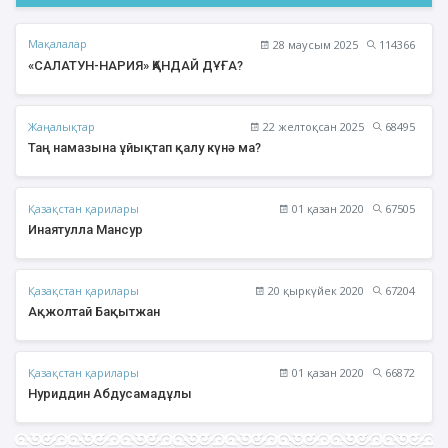
Мақалалар
28 маусым 2025
114366
«САЛАТУН-НАРИЯ» ҚАНДАЙ ДҰҒА?
Жаңалықтар
22 желтоқсан 2025
68495
Таң намазына ұйықтап қалу күнә ма?
Қазақстан қарилары
01 қазан 2020
67505
Инаятулла Мансур
Қазақстан қарилары
20 қыркүйек 2020
67204
Ақжолтай Бақытжан
Қазақстан қарилары
01 қазан 2020
66872
Нуриддин Абдусамадұлы