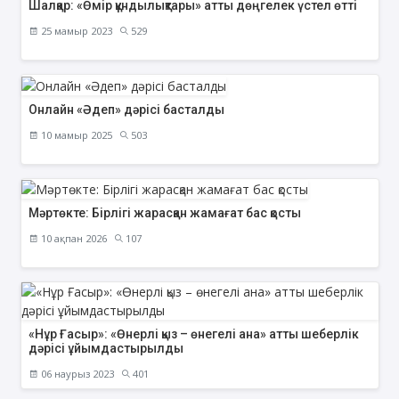
Шалқар: «Өмір құндылықтары» атты дөңгелек үстел өтті
25 мамыр 2023
529
Онлайн «Әдеп» дәрісі басталды
10 мамыр 2025
503
Мәртөкте: Бірлігі жарасқан жамағат бас қосты
10 ақпан 2026
107
«Нұр Ғасыр»: «Өнерлі қыз – өнегелі ана» атты шеберлік
дәрісі ұйымдастырылды
06 наурыз 2023
401