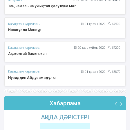
Таң намазына ұйықтап қалу күнә ма?
Қазақстан қарилары
01 қазан 2020
67500
Инаятулла Мансур
Қазақстан қарилары
20 қыркүйек 2020
67200
Ақжолтай Бақытжан
Қазақстан қарилары
01 қазан 2020
66870
Нуриддин Абдусамадұлы
Хабарлама
АҚИДА ДӘРІСТЕРІ