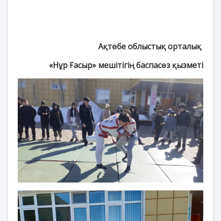
Ақтөбе облыстық орталық
«Нұр Ғасыр» мешітігің баспасөз қызметі