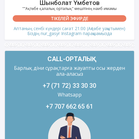
Шынболат Үмбетов
""Ақтөбе қалалық орталық" мешітінің наиб имамы
ТІКЕЛЕЙ ЭФИРДЕ
Аптаның сенбі күндері сағат 21:00 (Ақтөбе уақытымен)
Біздің nur_gasyr Instagram парақшамызда
CALL-ОРТАЛЫҚ
Барлық діни сұрақтарға жауапты осы жерден
ала-аласыз
+7 (71 72) 33 30 30
Whatsapp
+7 707 662 65 61