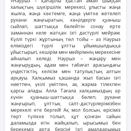
«Наурыз – қаһарлы қыстан аман шыққан
халықтың шүкіршілік мерекесі, ұлысты жаңа
жылға, жаңа көктемге, жаңа үмітке жетелеп
рухани жаңғыратын, көңілдерге қуаныш
сыйлап, шаттыққа бөлейтін сонау ерте
заманнан келе жатқан ізгі дәстүрлі мейрам.
Күллі түркі жұртының төл тойы – әз Наурыз
еліміздегі түрлі ұлтты ұйымшылдыққа
ұйыстырып, кешірім мен мейірімнің мерекесіне
айналып келеді. Наурыз – жаңару мен
жаңғырудың, адам мен табиғат арасындағы
үндестіктің, келісім мен татулықтың алтын
арқауы. Халқымыз қашанда жыл басын ізгі
ниетпен, үкілі үмітпен, ақ жарма тілекпен
қарсы алады. Алла Тағала халқымыздың әр
күнін қуаныш-шаттыққа бөлеп, рухани
жаңғырып, ұлттық салт-дәстүрлерімізбен
мерекелі ете бергей! Ақ мол болсын, өрісіміз
төрт түлікке толып, құт қонған сайын
даламызда егін жайқалып, ырысымыз бен
берекеміз арта берсін! Ізгі амалдарымыз