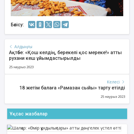
Бөлісу:
Алдыңғы
Ақтөбе: «Қош келдің, берекелі қос мереке!» атты
рухани кеш ұйымдастырылды
25 наурыз 2023
Келесі
18 жетім балаға «Рамазан сыйы» тарту етілді
25 наурыз 2023
Ұқсас жазбалар