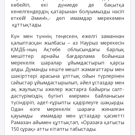
көбейіп, екі дүниеде де бақытқа
кенелгендердің қатарынан болуымызды нәсіп
еткей! Әмин!»,- деп имамдар мерекемен
құттықтады.
Күн мен түннің теңескен, ежелгі заманнан
қалыптасқан жылбасы – әз Наурыз мерекесін
ҚМДБ-ның Ақтөбе облысындағы барлық
мешіттер арнайы бағдарлама бойынша
мерекелік шаралар ұйымдастырып қарсы
алды. Думанды кеште мешіт жамағаттары мен
шәкірттері арасына ұлттық ойын түрлерінен
сайыстар ұйымдастырылып, әйел ұстаздар мен
ақ жаулықты әжелер жастарға байырғы салт-
дәстүріміздің бүгінгі өмірмен байланысын
түсіндіріп, әдет-ғұрыпты қадірлеуге шақырды.
Одан өзге мерекелік шараға жиналған
қауымды имамдар мен ұстаздар қасиетті
Рамазан айымен құттықтап, «Оразаға қатысты
150 сұрақ» атты кітапты табыстады.