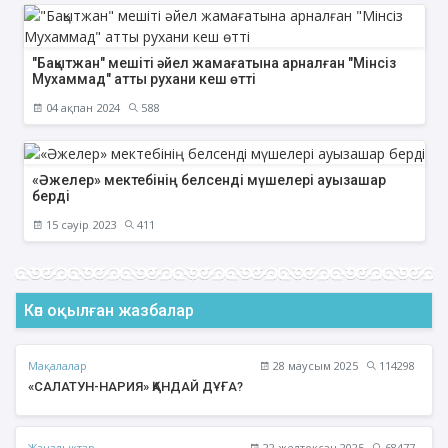
"Бақытжан" мешіті әйел жамағатына арналған "Мінсіз
Мухаммад" атты рухани кеш өтті
04 ақпан 2024
588
«Әжелер» мектебінің белсенді мүшелері ауызашар
берді
15 сәуір 2023
411
Көп оқылған жазбалар
Мақалалар
28 маусым 2025
114298
«САЛАТУН-НАРИЯ» ҚАНДАЙ ДҰҒА?
Жаңалықтар
22 желтоқсан 2025
68477