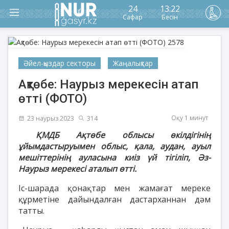
24
13:22
Сафар
Бесін
Әйел-қыздар секторы
Жаңалықтар
Ақтөбе: Наурыз мерекесін атап
өтті (ФОТО)
Оқу 1 минут
23 наурыз 2023
314
ҚМДБ Ақтөбе облысы өкілдігінің
ұйымдастыруымен облыс, қ
ала, аудан, ауыл
мешіттерінің ауласына киіз үй тігіліп, Әз-
Наурыз мерекесі аталып өтті.
Іс-шарада қонақтар мен жамағат мереке
құрметіне дайындалған дастарханнан дәм
татты.