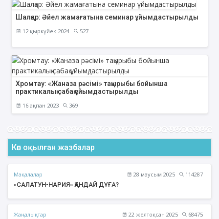
Шалқар: Әйел жамағатына семинар ұйымдастырылды
12 қыркүйек 2024
527
Хромтау: «Жаназа рәсімі» тақырыбы бойынша
практикалық сабақ ұйымдастырылды
16 ақпан 2023
369
Көп оқылған жазбалар
Мақалалар
28 маусым 2025
114287
«САЛАТУН-НАРИЯ» ҚАНДАЙ ДҰҒА?
Жаңалықтар
22 желтоқсан 2025
68475