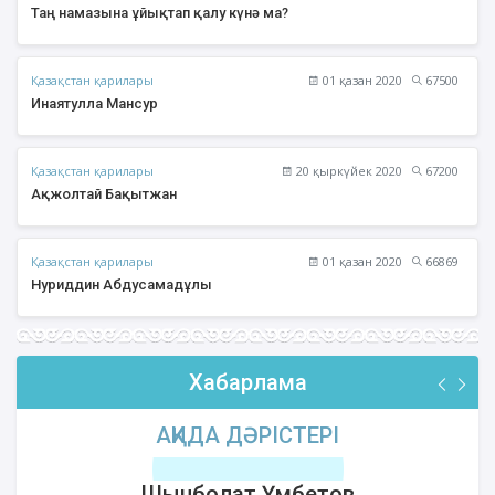
Таң намазына ұйықтап қалу күнә ма?
Қазақстан қарилары
01 қазан 2020
67500
Инаятулла Мансур
Қазақстан қарилары
20 қыркүйек 2020
67200
Ақжолтай Бақытжан
Қазақстан қарилары
01 қазан 2020
66869
Нуриддин Абдусамадұлы
Хабарлама
АҚИДА ДӘРІСТЕРІ
Шынболат Үмбетов