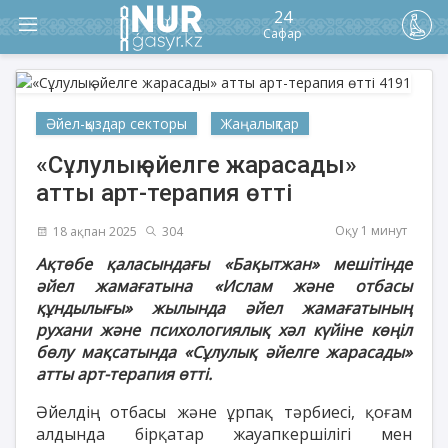
24
Сафар
Әйел-қыздар секторы
Жаңалықтар
«Сұлулық әйелге жарасады»
атты арт-терапия өтті
Оқу 1 минут
18 ақпан 2025
304
Ақтөбе қаласындағы «Бақытжан» мешітінде
әйел жамағатына «Ислам және отбасы
құндылығы» жылында әйел жамағатының
рухани және психологиялық хәл күйіне көңіл
бөлу мақсатында «Сұлулық әйелге жарасады»
атты арт-терапия өтті.
Әйелдің отбасы және ұрпақ тәрбиесі, қоғам
алдында бірқатар жауапкершілігі мен