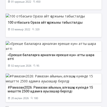
01 қараша 2022
450
100 отбасыға Ораза айт қоржыны табысталды
03 мамыр 2022
320
«Ерекше балаларға арналған ерекше күн» атты шара
өтті
02 маусым 2026
95
#Рамазан2026: Рамазан айының алғашқы күнінде 15
мешітте 2500 адамға ауызашар берілді
20 ақпан 2026
180