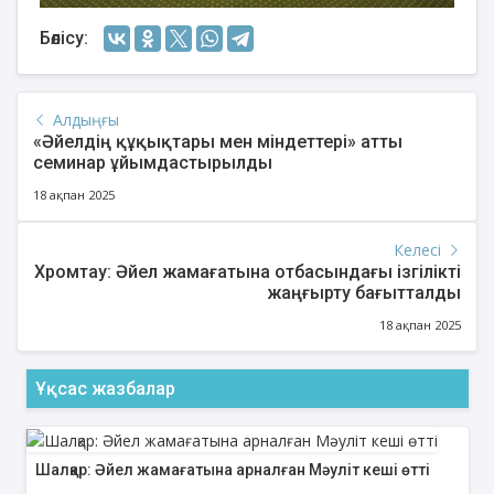
Бөлісу:
Алдыңғы
«Әйелдің құқықтары мен міндеттері» атты
семинар ұйымдастырылды
18 ақпан 2025
Келесі
Хромтау: Әйел жамағатына отбасындағы ізгілікті
жаңғырту бағытталды
18 ақпан 2025
Ұқсас жазбалар
Шалқар: Әйел жамағатына арналған Мәуліт кеші өтті