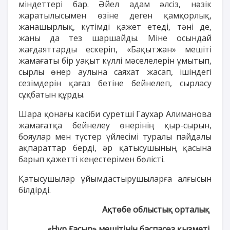
міндеттері бар. Әйел адам әлсіз, нәзік
жаратылысымен өзіне деген қамқорлық,
жанашырлық, күтімді қажет етеді, тәні де,
жаны да тез шаршайды. Міне осындай
жағдаяттарды ескеріп, «Бақытжан» мешіті
жамағаты бір уақыт күллі мәселелерін ұмытып,
сырлы өнер аулына саяхат жасап, ішіндегі
сезімдерін қағаз бетіне бейнелеп, сырласу
сұқбатын құрды.
Шара қонағы кәсіби суретші Гаухар Алиманова
жамағатқа бейнелеу өнерінің қыр-сырын,
бояулар мен түстер үйлесімі туралы пайдалы
ақпараттар берді, әр қатысушының қасына
барып қажетті кеңестерімен бөлісті.
Қатысушылар ұйымдастырушыларға алғысын
білдірді.
Ақтөбе облыстық орталық
«Нұр Ғасыр» мешітінің баспасөз қызметі