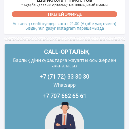
""Ақтөбе қалалық орталық" мешітінің наиб имамы
ТІКЕЛЕЙ ЭФИРДЕ
Аптаның сенбі күндері сағат 21:00 (Ақтөбе уақытымен)
Біздің nur_gasyr Instagram парақшамызда
CALL-ОРТАЛЫҚ
Барлық діни сұрақтарға жауапты осы жерден
ала-аласыз
+7 (71 72) 33 30 30
Whatsapp
+7 707 662 65 61