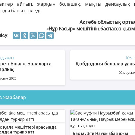
лектер айтып, жарқын болашақ, мықты денсаулық 
нды бақыт тіледі.
Ақтөбе облыстық орта
«Нұр Ғасыр» мешітінің баспасөз қызм
ісу:
лдыңғы
Кел
іреті Біләл»: Балаларға
Қобдадағы балалар қуа
арлық
02 маусы
усым 2026
енов Бекжан
Жұмабаев Данияр
Ақ
ангелдіұлы
Әлимұхамедұлы
ас жазбалар
е: Қала мешіттері арасында
лдан турнир өтті
Бас мүфти Наурызбай қажы