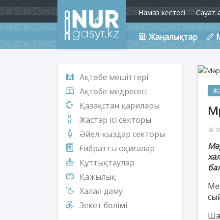
Намаз кестесі
Сауат 
Жаңалықтар
Ақтөбе мешіттері
Ж
Ақтөбе медресесі
Қазақстан қарилары
М
Жастар ісі секторы
0
Әйел-қыздар секторы
М
ә
Ғибратты оқиғалар
ха
Құттықтаулар
ба
Қажылық
Ме
Халал даму
сы
Зекет бөлімі
Ша