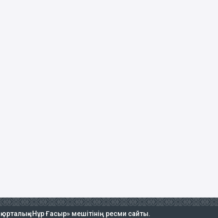
ық орталық «Нұр Ғасыр» мешітінің ресми сайты.