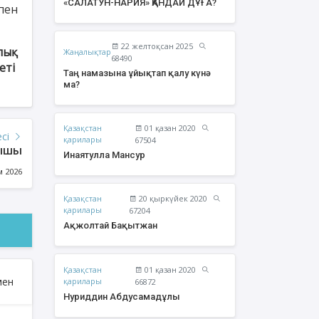
«САЛАТУН-НАРИЯ» ҚАНДАЙ ДҰҒА?
пен
22 желтоқсан 2025
лық
Жаңалықтар
68490
еті
Таң намазына ұйықтап қалу күнә
ма?
Қазақстан
01 қазан 2020
есі
қарилары
67504
нышы
Инаятулла Мансур
м 2026
Қазақстан
20 қыркүйек 2020
жолтай Бақытжан
Әбішев Қуаныш
қарилары
67204
Тоқсанбайұлы
Ақжолтай Бақытжан
Қазақстан
01 қазан 2020
қарилары
66872
Нуриддин Абдусамадұлы