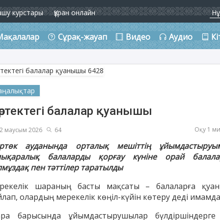
ашу курстары
Құран онлайн
Мақалалар
Сұрақ-жауап
Видео
Аудио
Кі
аңалықтар
өртектегі балалар қуанышы
Оқу 1 м
2 маусым 2026
64
ртөк ауданында орталық мешіттің ұйымдастыруы
лықаралық балаларды қорғау күніне орай балала
лмұздақ пен тәттілер таратылды
рекелік шараның басты мақсаты – балаларға қуа
йлап, олардың мерекелік көңіл-күйін көтеру деді имамда
ра барысында ұйымдастырушылар бүлдіршіндерге