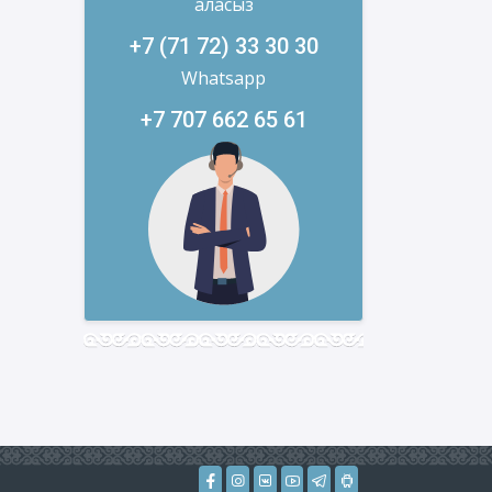
аласыз
+7 (71 72) 33 30 30
Whatsapp
+7 707 662 65 61