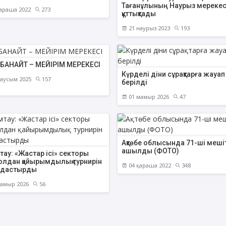
Тағанұлының Наурыз мерекес
араша 2022
273
құттықтады
21 наурыз 2023
193
АҚИДА ДӘРІСТЕРІ
ФИҚҺ ДӘРІСТЕ
БАНАЙТ – МЕЙІРІМ МЕРЕКЕСІ
Күрделі діни сұрақтарға жауап
Шынболат Үмбетов
Нұрбол Смағұ
аусым 2025
157
берілді
""Ақтөбе қалалық орталық" мешітінің
""Нұр Ғасыр" облыстық меш
наиб имамы
наиб имамы
01 мамыр 2026
47
ТІКЕЛЕЙ ЭФИРДЕ
ТІКЕЛЕЙ ЭФИРДЕ
Аптаның сенбі күндері сағат
Аптаның сәрсенбі күндер
21:00 (Ақтөбе уақытымен)
21:00 (Ақтөбе уақыты
Ақтөбе облысында 71-ші меші
Біздің nur_gasyr Instagram
Біздің nur_gasyr Insta
ашылды (ФОТО)
парақшамызда
парақшамызда
ау: «Жастар ісі» секторы
олдан қайырымдылық турнирін
04 қараша 2022
348
дастырды
амыр 2026
56