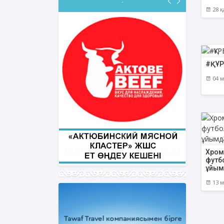
-
28 қ
ФИҚҺ ДӘРІСТЕРІ
#ҚҰР
Нұрбол Смағұлов
04 м
""Нұр Ғасыр" облыстық мешітінің
наиб имамы
ТІКЕЛЕЙ ЭФИРДЕ
Аптаның сәрсенбі күндері сағат
21:00 (Ақтөбе уақытымен)
Біздің nur_gasyr Instagram
парақшамызда
Хромт
футб
ұйым
13 м