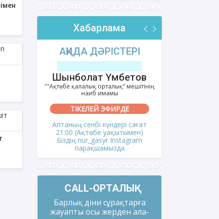
імен
Хабарлама
РІ
АҚИДА ДӘРІСТЕРІ
ФИҚҺ 
лов
Шынболат Үмбетов
Нұрбо
ітінің
""Ақтөбе қалалық орталық" мешітінің
""Нұр Ғасыр"
наиб имамы
на
ТІКЕЛЕЙ ЭФИРДЕ
ТІКЕ
і сағат
Аптаның сенбі күндері сағат
Аптаның сәрс
мен)
21:00 (Ақтөбе уақытымен)
21:00 (Ақ
т
gram
Біздің nur_gasyr Instagram
Біздің nu
парақшамызда
пар
CALL-ОРТАЛЫҚ
Барлық діни сұрақтарға
жауапты осы жерден ала-