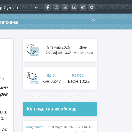
тапхана
9 тамыз 2026
Діни
мерекелер
26 Сафар 1448
Қазір:
Келесі:
инут
Күн
05:47
Бесін
13:22
мен
рға
Көп оқылған жазбалар
ныш
р.
Мақалалар
28 маусым 2025
114343
 ақ