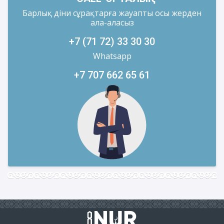
Барлық діни сұрақтарға жауапты осы жерден
ала-аласыз
+7 (71 72) 33 30 30
Whatsapp
+7 707 662 65 61