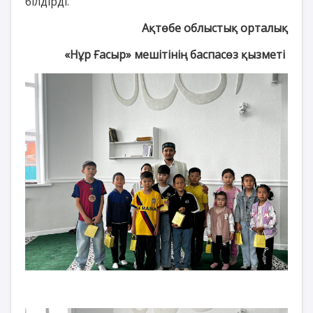
білдірді.
Ақтөбе облыстық орталық
«Нұр Ғасыр» мешітінің баспасөз қызметі