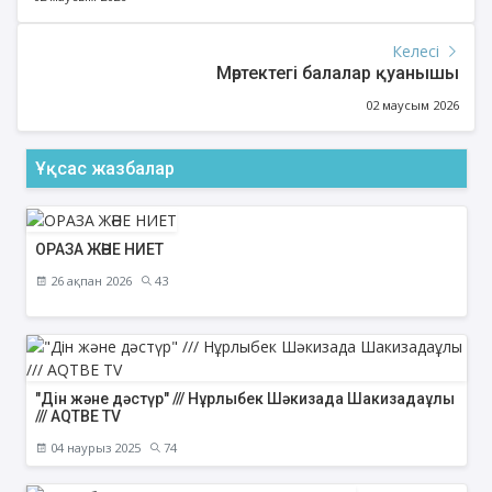
Келесі
Мөртектегі балалар қуанышы
02 маусым 2026
Ұқсас жазбалар
ОРАЗА ЖӘНЕ НИЕТ
26 ақпан 2026
43
"Дін және дәстүр" /// Нұрлыбек Шәкизада Шакизадаұлы
/// AQTBE TV
04 наурыз 2025
74