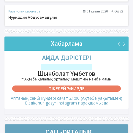
Қазақстан қарилары
01 қазан 2020
66872
Нуриддин Абдусамадұлы
Хабарлама
АҚИДА ДӘРІСТЕРІ
Шынболат Үмбетов
""Ақтөбе қалалық орталық" мешітінің наиб имамы
ТІКЕЛЕЙ ЭФИРДЕ
Аптаның сенбі күндері сағат 21:00 (Ақтөбе уақытымен)
Біздің nur_gasyr Instagram парақшамызда
CALL-ОРТАЛЫҚ