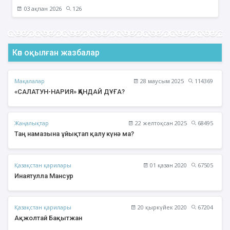
03 ақпан 2026
126
Көп оқылған жазбалар
Мақалалар
28 маусым 2025
114369
«САЛАТУН-НАРИЯ» ҚАНДАЙ ДҰҒА?
Жаңалықтар
22 желтоқсан 2025
68495
Таң намазына ұйықтап қалу күнә ма?
Қазақстан қарилары
01 қазан 2020
67505
Инаятулла Мансур
Қазақстан қарилары
20 қыркүйек 2020
67204
Ақжолтай Бақытжан