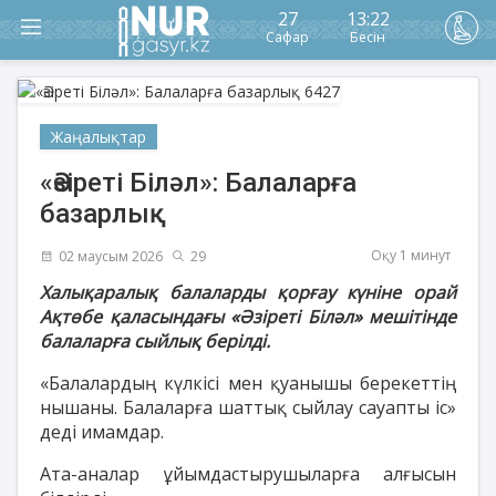
27
13:22
Сафар
Бесін
Жаңалықтар
«Әзіреті Біләл»: Балаларға
базарлық
Оқу 1 минут
02 маусым 2026
29
Халықаралық балаларды қорғау күніне орай
Ақтөбе қаласындағы «Әзіреті Біләл» мешітінде
балаларға сыйлық берілді.
«Балалардың күлкісі мен қуанышы берекеттің
нышаны. Балаларға шаттық сыйлау сауапты іс»
деді имамдар.
Ата-аналар ұйымдастырушыларға алғысын