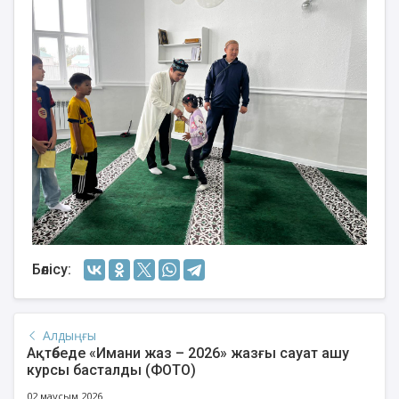
Бөлісу:
Алдыңғы
Ақтөбеде «Имани жаз – 2026» жазғы сауат ашу
курсы басталды (ФОТО)
02 маусым 2026