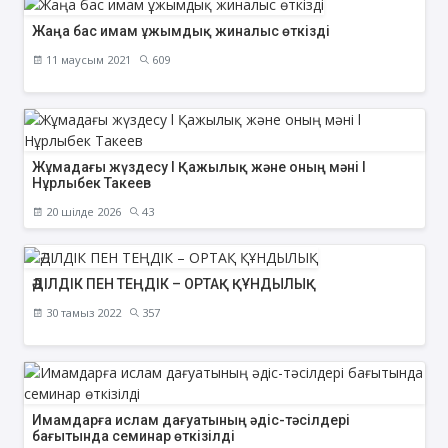
Жаңа бас имам ұжымдық жиналыс өткізді
11 маусым 2021
609
Жұмадағы жүздесу l Қажылық және оның мәні l
Нұрлыбек Такеев
20 шілде 2026
43
ӘДІЛДІК ПЕН ТЕҢДІК – ОРТАҚ ҚҰНДЫЛЫҚ
30 тамыз 2022
357
Имамдарға ислам дағуатының әдіс-тәсілдері
бағытында семинар өткізілді